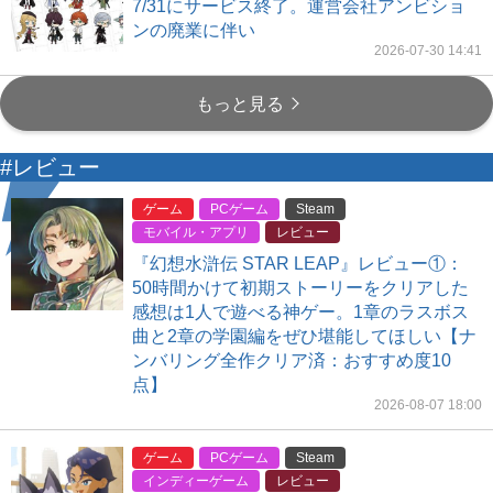
7/31にサービス終了。運営会社アンビショ
ンの廃業に伴い
2026-07-30 14:41
もっと見る
#レビュー
ゲーム
PCゲーム
Steam
モバイル・アプリ
レビュー
『幻想水滸伝 STAR LEAP』レビュー①：
50時間かけて初期ストーリーをクリアした
感想は1人で遊べる神ゲー。1章のラスボス
曲と2章の学園編をぜひ堪能してほしい【ナ
ンバリング全作クリア済：おすすめ度10
点】
2026-08-07 18:00
ゲーム
PCゲーム
Steam
インディーゲーム
レビュー