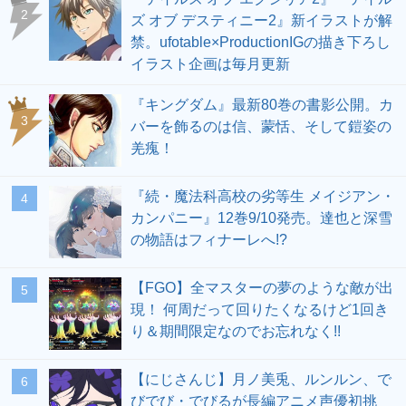
2
ズ オブ デスティニー2』新イラストが解
禁。ufotable×ProductionIGの描き下ろし
イラスト企画は毎月更新
『キングダム』最新80巻の書影公開。カ
3
バーを飾るのは信、蒙恬、そして鎧姿の
羌瘣！
『続・魔法科高校の劣等生 メイジアン・
4
カンパニー』12巻9/10発売。達也と深雪
の物語はフィナーレへ!?
【FGO】全マスターの夢のような敵が出
5
現！ 何周だって回りたくなるけど1回き
り＆期間限定なのでお忘れなく!!
【にじさんじ】月ノ美兎、ルンルン、で
6
びでび・でびるが長編アニメ声優初挑