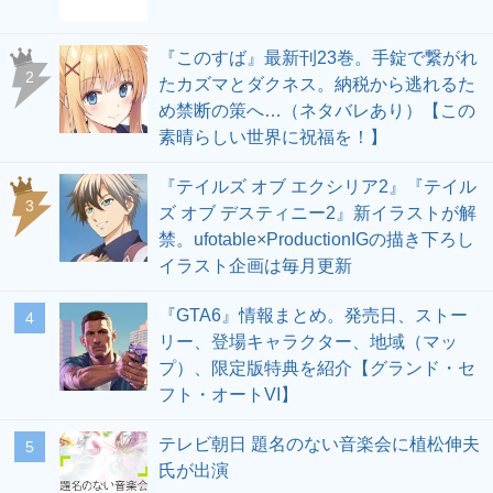
『このすば』最新刊23巻。手錠で繋がれ
2
たカズマとダクネス。納税から逃れるた
め禁断の策へ…（ネタバレあり）【この
素晴らしい世界に祝福を！】
『テイルズ オブ エクシリア2』『テイル
3
ズ オブ デスティニー2』新イラストが解
禁。ufotable×ProductionIGの描き下ろし
イラスト企画は毎月更新
『GTA6』情報まとめ。発売日、ストー
4
リー、登場キャラクター、地域（マッ
プ）、限定版特典を紹介【グランド・セ
フト・オートVI】
テレビ朝日 題名のない音楽会に植松伸夫
5
氏が出演