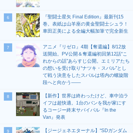
『聖闘士星矢 Final Edition』最新刊15
6
巻。表紙は山羊座の黄金聖闘士シュラ！
車田正美による全編大幅加筆で完全新生
アニメ『リゼロ』4期【奪還編】8/12放
7
送開始。PV公開＆奪還編初回第12話“こ
れからの話”あらすじ公開。エミリアたち
の想いを受け取り“ナツキ・スバル”とし
て戦う決意をしたスバルは塔内の螺旋階
段へと向かう――
【新作】世界は終わったけど、車中泊ラ
8
イフは超快適。1台のバンを我が家にす
るコージー終末サバイバル『In the
Van』発表
【ジージェネエターナル】“SDガンダム
9