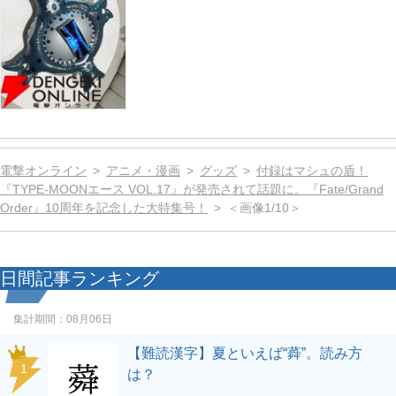
電撃オンライン
アニメ・漫画
グッズ
付録はマシュの盾！
『TYPE-MOONエース VOL.17』が発売されて話題に。『Fate/Grand
Order』10周年を記念した大特集号！
＜画像1/10＞
日間記事ランキング
集計期間：
08月06日
【難読漢字】夏といえば“蕣”。読み方
1
は？