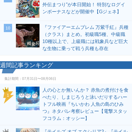
外伝まつり”が本日開始！ 特別なログイ
ンボーナスなどが開催中【Gジェネ】
『ファイアーエムブレム 万紫千紅』兵種
10
（クラス）まとめ。初級職5種、中級職
10種以上で、上級職には戦象兵など巨大
な生物に乗って戦う兵種も存在
週間記事ランキング
集計期間：
07月31日〜08月06日
人の心とか無いんか？ 赤魚の煮付けを食
1
べたり、しまじろうと泳いだりするハー
トフル映画『ちいかわ 人魚の島のひみ
つ』ネタバレ考察レビュー【電撃スタッ
フコラム：オッシー】
『テイルズ オブ エクシリア2』『テイル