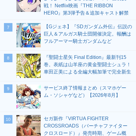
戦！ Netflix映画『THE RIBBON
HERO』第3弾予告＆追加キャスト解禁
【Gジェネ】『SDガンダム外伝』伝説の
7
巨人＆アルガス騎士団開催決定。報酬は
フルアーマー騎士ガンダムなど
『聖闘士星矢 Final Edition』最新刊15
8
巻。表紙は山羊座の黄金聖闘士シュラ！
車田正美による全編大幅加筆で完全新生
サービス終了情報まとめ（スマホゲー
9
ム・ソシャゲなど）【2026年8月】
セガ新作『VIRTUA FIGHTER
10
CROSSROADS（バーチャファイター
クロスロード）』発売時期、ゲーム概