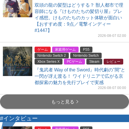
双頭の龍の髪型はどうする？ 獣人都市で理
容師になる『けものたちの髪切り屋』プレ
イ感想。けものたちのカット体験が面白い
【おすすめ度：9点／電撃インディー
#1447】
2026-08-07 02:00
ゲーム
家庭用ゲーム
PS5
Nintendo Switch 2
Nintendo Switch
Xbox Series X
PCゲーム
Steam
レビュー
『鬼武者 Way of the Sword』時代劇の"間”と
一閃が冴え渡る！ ワイドリニアで広がる京
都探索の魅力を先行プレイで実感
2026-08-07 00:00
もっと見る
#インタビュー