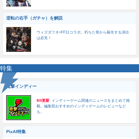
逆転の右手（ガチャ）を解説
ウィズダフネ×FF11コラボ。朽ちた骨から蘇生する演出
は必見！
特集
電撃インディー
8/4更新
インディーゲーム関連のニュースをまとめて掲
載。編集部おすすめのインディゲームのレビューなど
も。
PixAI特集