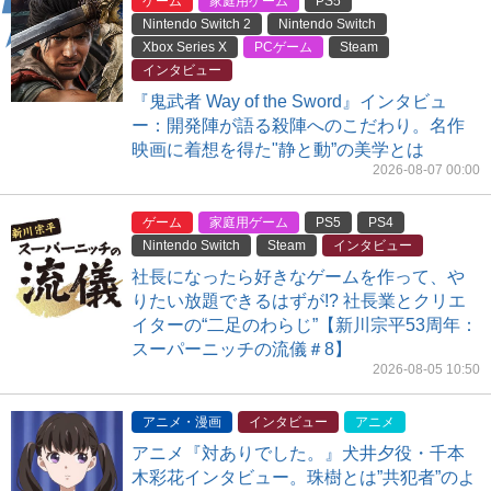
ゲーム
家庭用ゲーム
PS5
Nintendo Switch 2
Nintendo Switch
Xbox Series X
PCゲーム
Steam
インタビュー
『鬼武者 Way of the Sword』インタビュ
ー：開発陣が語る殺陣へのこだわり。名作
映画に着想を得た"静と動”の美学とは
2026-08-07 00:00
ゲーム
家庭用ゲーム
PS5
PS4
Nintendo Switch
Steam
インタビュー
社長になったら好きなゲームを作って、や
りたい放題できるはずが!? 社長業とクリエ
イターの“二足のわらじ”【新川宗平53周年：
スーパーニッチの流儀＃8】
2026-08-05 10:50
アニメ・漫画
インタビュー
アニメ
アニメ『対ありでした。』犬井夕役・千本
木彩花インタビュー。珠樹とは”共犯者”のよ