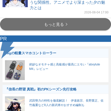
うな関係性。アニメでより深まった夕の魅
力とは
2026-08-04 17:00
もっと見る
PR
56gの軽量スマホコントローラー
絶妙なオモチャ感と高級感が最高にエモい『abxylute
M4』レビュー
『信長の野望 真戦』初のPKシーズン先行攻略
武田勢力の特性を徹底解説！ 伊達政宗、長野業正、佐
竹義重など8人の新武将やおすすめ編制も