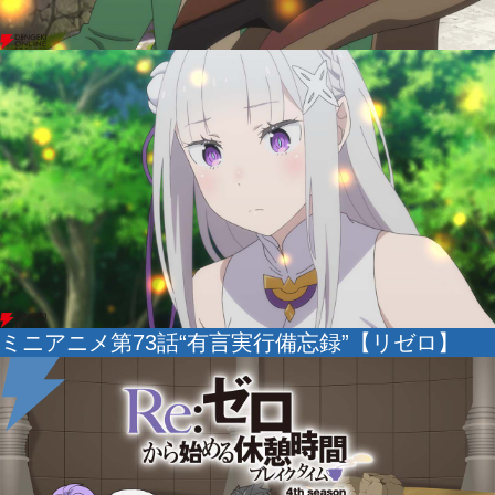
ミニアニメ第73話“有言実行備忘録”【リゼロ】