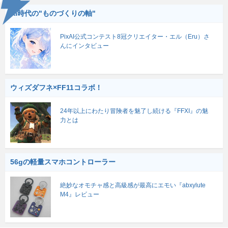
AI時代の"ものづくりの軸"
PixAI公式コンテスト8冠クリエイター・エル（Eru）さ
んにインタビュー
ウィズダフネ×FF11コラボ！
24年以上にわたり冒険者を魅了し続ける『FFXI』の魅
力とは
56gの軽量スマホコントローラー
絶妙なオモチャ感と高級感が最高にエモい『abxylute
M4』レビュー