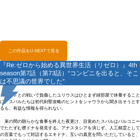
この作品をU-NEXTで見る
『Re:ゼロから始める異世界生活（リゼロ）』4th
season第7話（第73話）“コンビニを出ると、そこ
は不思議の世界でした”
レイドとの戦いで負傷したユリウスはひとまず緑部屋で休養すること
に。スバルたちは初代剣聖攻略のヒントをシャウラから聞き出そうとす
るも、有益な情報を得られない。
束の間の朗らかな食事を終えた夜更け、目覚めたスバルはバルコニー
でたたずむ襟ドナを発見する。アナスタシアを演じず、人工精霊として
の言葉でもって対話するエキドナ。互いの真意を問いただしていると、