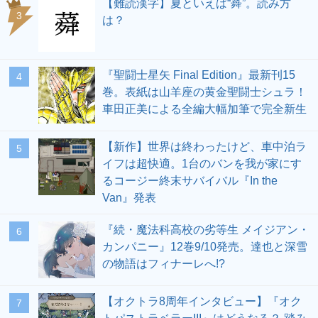
【難読漢字】夏といえば“蕣”。読み方
3
は？
『聖闘士星矢 Final Edition』最新刊15
4
巻。表紙は山羊座の黄金聖闘士シュラ！
車田正美による全編大幅加筆で完全新生
【新作】世界は終わったけど、車中泊ラ
5
イフは超快適。1台のバンを我が家にす
るコージー終末サバイバル『In the
Van』発表
『続・魔法科高校の劣等生 メイジアン・
6
カンパニー』12巻9/10発売。達也と深雪
の物語はフィナーレへ!?
【オクトラ8周年インタビュー】『オク
7