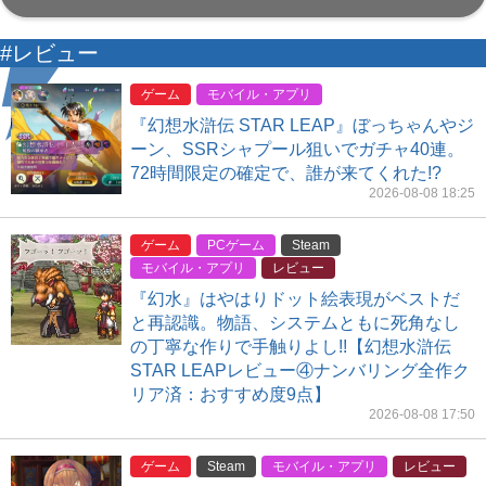
#レビュー
ゲーム
モバイル・アプリ
『幻想水滸伝 STAR LEAP』ぼっちゃんやジ
ーン、SSRシャプール狙いでガチャ40連。
72時間限定の確定で、誰が来てくれた!?
2026-08-08 18:25
ゲーム
PCゲーム
Steam
モバイル・アプリ
レビュー
『幻水』はやはりドット絵表現がベストだ
と再認識。物語、システムともに死角なし
の丁寧な作りで手触りよし!!【幻想水滸伝
STAR LEAPレビュー④ナンバリング全作ク
リア済：おすすめ度9点】
2026-08-08 17:50
ゲーム
Steam
モバイル・アプリ
レビュー