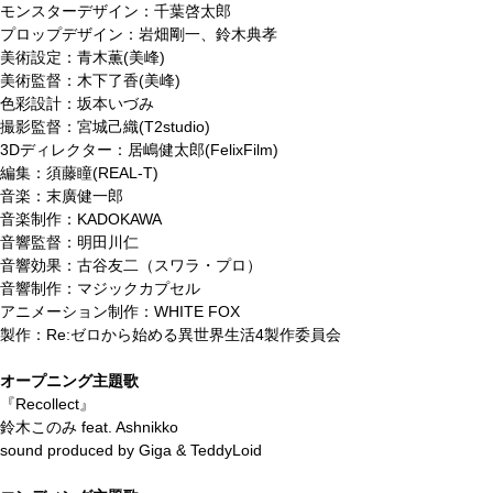
モンスターデザイン：千葉啓太郎
プロップデザイン：岩畑剛一、鈴木典孝
美術設定：青木薫(美峰)
美術監督：木下了香(美峰)
色彩設計：坂本いづみ
撮影監督：宮城己織(T2studio)
3Dディレクター：居嶋健太郎(FelixFilm)
編集：須藤瞳(REAL-T)
音楽：末廣健一郎
音楽制作：KADOKAWA
音響監督：明田川仁
音響効果：古谷友二（スワラ・プロ）
音響制作：マジックカプセル
アニメーション制作：WHITE FOX
製作：Re:ゼロから始める異世界生活4製作委員会
オープニング主題歌
『Recollect』
鈴木このみ feat. Ashnikko
sound produced by Giga & TeddyLoid