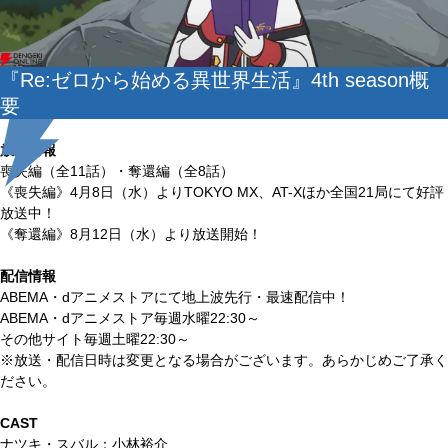
『Re:ゼロから始める異世界生活』4th season概
要
放送情報
喪失編（全11話）・奪還編（全8話）
《喪失編》4月8日（水）よりTOKYO MX、AT-Xほか全国21局にて好評
放送中！
《奪還編》8月12日（水）より放送開始！
配信情報
ABEMA・dアニメストアにて地上波先行・最速配信中！
ABEMA・dアニメストア毎週水曜22:30～
その他サイト毎週土曜22:30～
※放送・配信日時は変更となる場合がございます。あらかじめご了承く
ださい。
CAST
ナツキ・スバル：小林裕介