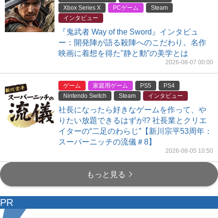
Xbox Series X
PCゲーム
Steam
インタビュー
『鬼武者 Way of the Sword』インタビュ
ー：開発陣が語る殺陣へのこだわり。名作
映画に着想を得た"静と動”の美学とは
2026-08-07 00:00
ゲーム
家庭用ゲーム
PS5
PS4
Nintendo Switch
Steam
インタビュー
社長になったら好きなゲームを作って、や
りたい放題できるはずが!? 社長業とクリエ
イターの“二足のわらじ”【新川宗平53周年：
スーパーニッチの流儀＃8】
2026-08-05 10:50
もっと見る
PR