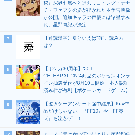
秘』深界七層へと進むリコ・レグ・ナナ
チ・ファプタの姿が描かれた本予告映像
が公開。追加キャラの声優には諸星すみ
れ、星野貴紀が決定！
【難読漢字】夏といえば“蕣”。読み方
7
は？
【ポケカ30周年】“30th
8
CELEBRATION”4商品のポケセンオンラ
イン抽選受付が8月10日開始。本人認証
済み枠が有利【ポケモンカードゲーム】
【泣きゲーアンケート途中結果】Key作
9
品だけじゃない、『FF10』や『FF零
式』も泣きゲー！
アニメ『天は赤い河のほとり』第6話“好