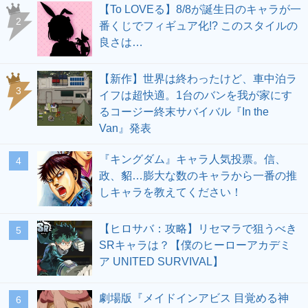
【To LOVEる】8/8が誕生日のキャラが一
2
番くじでフィギュア化!? このスタイルの
良さは…
【新作】世界は終わったけど、車中泊ラ
3
イフは超快適。1台のバンを我が家にす
るコージー終末サバイバル『In the
Van』発表
『キングダム』キャラ人気投票。信、
4
政、貂…膨大な数のキャラから一番の推
しキャラを教えてください！
【ヒロサバ：攻略】リセマラで狙うべき
5
SRキャラは？【僕のヒーローアカデミ
ア UNITED SURVIVAL】
劇場版『メイドインアビス 目覚める神
6