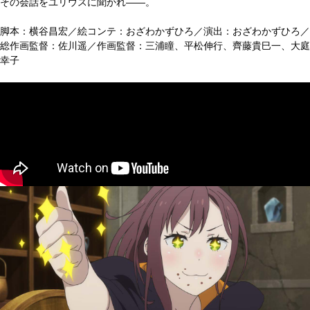
その会話をユリウスに聞かれ――。
脚本：横谷昌宏／絵コンテ：おざわかずひろ／演出：おざわかずひろ／
総作画監督：佐川遥／作画監督：三浦瞳、平松伸行、齊藤貴巳一、大庭
幸子