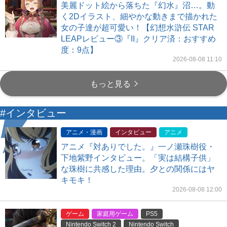
美麗ドット絵から落ちた『幻水』沼…。動
く2Dイラスト、細やかな動きまで描かれた
女の子達が超可愛い！【幻想水滸伝 STAR
LEAPレビュー③『II』クリア済：おすすめ
度：9点】
2026-08-08 11:10
もっと見る
#インタビュー
アニメ・漫画
インタビュー
アニメ
アニメ『対ありでした。』一ノ瀬珠樹役・
下地紫野インタビュー。「実は結構子供」
な珠樹に共感した理由。夕との関係にはヤ
キモキ！
2026-08-08 12:00
ゲーム
家庭用ゲーム
PS5
Nintendo Switch 2
Nintendo Switch