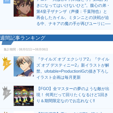
10
きになってはいけないひと”。腹心の弟・
第4皇子ザナンザ（声優：千葉翔也）と
再会したカイル。ミタンニとの決戦が迫
る中、ナキアの魔の手が再びユーリに──
週間記事ランキング
集計期間：
08月02日〜08月08日
『テイルズ オブ エクシリア2』『テイル
1
ズ オブ デスティニー2』新イラストが解
禁。ufotable×ProductionIGの描き下ろし
イラスト企画は毎月更新
【FGO】全マスターの夢のような敵が出
2
現！ 何周だって回りたくなるけど1回き
り＆期間限定なのでお忘れなく!!