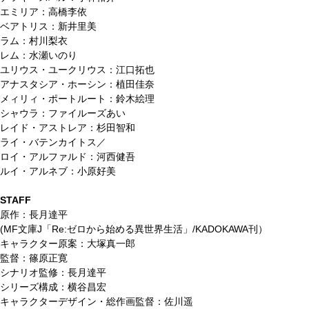
エミリア：高橋李依
ベアトリス：新井里美
ラム：村川梨衣
レム：水瀬いのり
ユリウス・ユークリウス：江口拓也
アナスタシア・ホーシン：植田佳奈
メィリィ・ポートルート：鈴木絵理
シャウラ：ファイルーズあい
レイド・アストレア：杉田智和
ライ・バテンカイトス／
ロイ・アルファルド：河西健吾
ルイ・アルネブ：小原好美
STAFF
原作：長月達平
(MF文庫J「Re:ゼロから始める異世界生活」/KADOKAWA刊）
キャラクター原案：大塚真一郎
監督：篠原正寛
シナリオ監修：長月達平
シリーズ構成：横谷昌宏
キャラクターデザイン・総作画監督：佐川遥