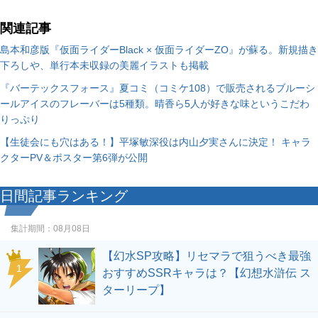
関連記事
島本和彦版『仮面ライダーBlack × 仮面ライダーZO』が蘇る。新規描き
下ろしや、単行本未収録の美麗イラストも掲載
『バーテックスフォース』夏コミ（コミケ108）で販売されるブルーシ
ールアイスのフレーバーは5種類。晴香ら5人が好きな味というこだわ
りっぷり
【生徒会にも穴はある！】平塚敏深役は内山夕実さんに決定！ キャラ
クターPV＆ポスター第6弾が公開
日間記事ランキング
集計期間：
08月08日
【幻水SP攻略】リセマラで狙うべき最強
1
おすすめSSRキャラは？【幻想水滸伝 ス
ターリープ】