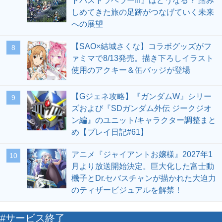
トパストラベラーIII』はどうなる？ 踏み
しめてきた旅の足跡がつなげていく未来
への展望
【SAO×結城さくな】コラボグッズがフ
8
ァミマで8/13発売。描き下ろしイラスト
使用のアクキー＆缶バッジが登場
【Gジェネ攻略】『ガンダムW』シリー
9
ズおよび『SDガンダム外伝 ジークジオ
ン編』のユニット/キャラクター調整まと
め【プレイ日記#61】
アニメ『ジャイアントお嬢様』2027年1
10
月より放送開始決定。巨大化した富士動
機子とDr.セバスチャンが描かれた大迫力
のティザービジュアルを解禁！
#サービス終了