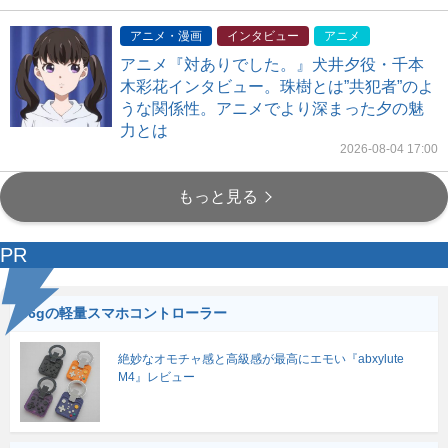
アニメ・漫画
インタビュー
アニメ
アニメ『対ありでした。』犬井夕役・千本
木彩花インタビュー。珠樹とは”共犯者”のよ
うな関係性。アニメでより深まった夕の魅
力とは
2026-08-04 17:00
もっと見る
PR
56gの軽量スマホコントローラー
絶妙なオモチャ感と高級感が最高にエモい『abxylute
M4』レビュー