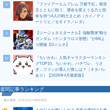
『ファイアーエムブレム 万紫千紅』救世
8
主とともに戦う、運命を変えうる力と宿
命を持つ4人の戦士まとめ（カイ／ディ
ートリヒ／セオドラ／レダ）
【ジージェネエターナル】強敵襲来“騎士
9
ガンダム（ケンタウロス形態）”が8/6よ
り開催【Gジェネ】
『ちいかわ』人気キャラクターランキン
10
グTOP10。ちいかわ、ハチワレ、うさ
ぎ…ファンが選んだ推しは？（ネタバレ
あり）【2026年4月最新版】
週間記事ランキング
集計期間：
07月31日〜08月06日
人の心とか無いんか？ 赤魚の煮付けを食