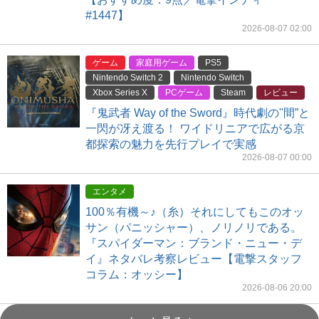
#1447】
2026-08-07 02:00
ゲーム
家庭用ゲーム
PS5
Nintendo Switch 2
Nintendo Switch
Xbox Series X
PCゲーム
Steam
レビュー
『鬼武者 Way of the Sword』時代劇の"間”と
一閃が冴え渡る！ ワイドリニアで広がる京
都探索の魅力を先行プレイで実感
2026-08-07 00:00
エンタメ
100％有機～♪（糸）それにしてもこのオッ
サン（パニッシャー）、ノリノリである。
『スパイダーマン：ブランド・ニュー・デ
イ』ネタバレ考察レビュー【電撃スタッフ
コラム：オッシー】
2026-08-06 20:00