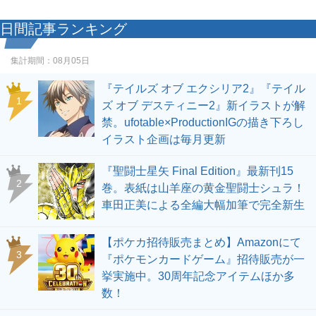
日間記事ランキング
集計期間：
08月05日
『テイルズ オブ エクシリア2』『テイル
1
ズ オブ デスティニー2』新イラストが解
禁。ufotable×ProductionIGの描き下ろし
イラスト企画は毎月更新
『聖闘士星矢 Final Edition』最新刊15
2
巻。表紙は山羊座の黄金聖闘士シュラ！
車田正美による全編大幅加筆で完全新生
【ポケカ招待販売まとめ】Amazonにて
3
『ポケモンカードゲーム』招待販売が一
挙実施中。30周年記念アイテムほか多
数！