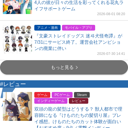
4人の彼が日々の生活を彩ってくれる花丸ラ
イフサポートゲーム
2026-08-01 08:20
アニメ・漫画
モバイル・アプリ
『文豪ストレイドッグス 迷ヰ犬怪奇譚』が
7/31にサービス終了。運営会社アンビショ
ンの廃業に伴い
2026-07-30 14:41
もっと見る
#レビュー
ゲーム
PCゲーム
Steam
インディーゲーム
レビュー
双頭の龍の髪型はどうする？ 獣人都市で理
容師になる『けものたちの髪切り屋』プレ
イ感想。けものたちのカット体験が面白い
【おすすめ度：9点／電撃インディー