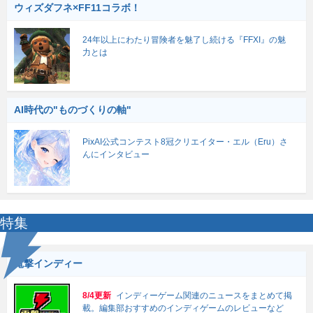
ウィズダフネ×FF11コラボ！
24年以上にわたり冒険者を魅了し続ける『FFXI』の魅
力とは
AI時代の"ものづくりの軸"
PixAI公式コンテスト8冠クリエイター・エル（Eru）さ
んにインタビュー
特集
電撃インディー
8/4更新
インディーゲーム関連のニュースをまとめて掲
載。編集部おすすめのインディゲームのレビューなど