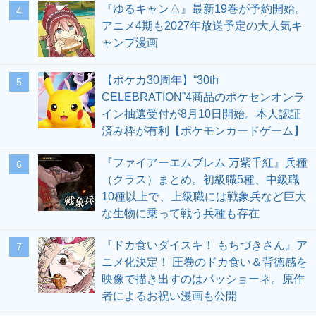
『ゆるキャン△』最新19巻が予約開始。
4
アニメ4期も2027年放送予定の大人気キ
ャンプ漫画
【ポケカ30周年】“30th
5
CELEBRATION”4商品のポケセンオンラ
イン抽選受付が8月10日開始。本人認証
済み枠が有利【ポケモンカードゲーム】
『ファイアーエムブレム 万紫千紅』兵種
6
（クラス）まとめ。初級職5種、中級職
10種以上で、上級職には戦象兵など巨大
な生物に乗って戦う兵種も存在
『ドカ食いダイスキ！ もちづきさん』ア
7
ニメ化決定！ 圧巻のドカ食い＆背徳感を
映像で描き出すのはパッショーネ。原作
者によるお祝い漫画も公開