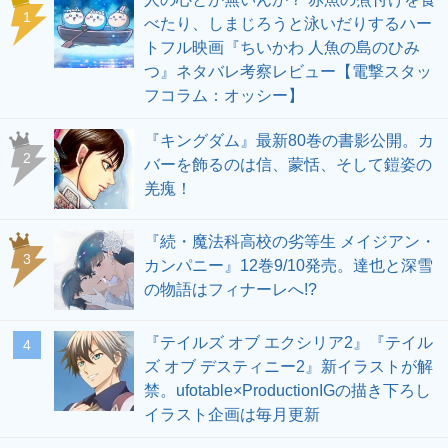
1
べたり、しまじろうと泳いだりするハー
トフル映画『ちいかわ 人魚の島のひみ
つ』ネタバレ考察レビュー【電撃スタッ
フコラム：オッシー】
『キングダム』最新80巻の書影公開。カ
2
バーを飾るのは信、蒙恬、そして鎧姿の
羌瘣！
『続・魔法科高校の劣等生 メイジアン・
3
カンパニー』12巻9/10発売。達也と深雪
の物語はフィナーレへ!?
『テイルズ オブ エクシリア2』『テイル
4
ズ オブ デスティニー2』新イラストが解
禁。ufotable×ProductionIGの描き下ろし
イラスト企画は毎月更新