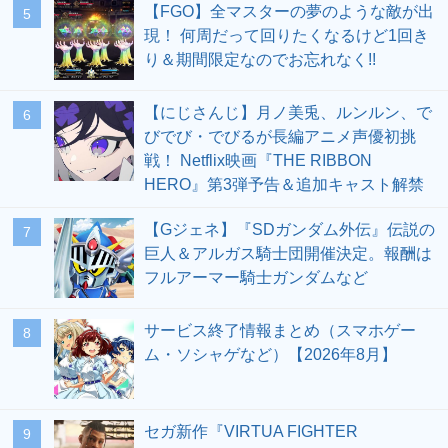
【FGO】全マスターの夢のような敵が出
5
現！ 何周だって回りたくなるけど1回き
り＆期間限定なのでお忘れなく!!
【にじさんじ】月ノ美兎、ルンルン、で
6
びでび・でびるが長編アニメ声優初挑
戦！ Netflix映画『THE RIBBON
HERO』第3弾予告＆追加キャスト解禁
【Gジェネ】『SDガンダム外伝』伝説の
7
巨人＆アルガス騎士団開催決定。報酬は
フルアーマー騎士ガンダムなど
サービス終了情報まとめ（スマホゲー
8
ム・ソシャゲなど）【2026年8月】
セガ新作『VIRTUA FIGHTER
9