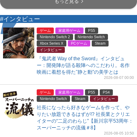
もっと見る
#インタビュー
ゲーム
家庭用ゲーム
PS5
Nintendo Switch 2
Nintendo Switch
Xbox Series X
PCゲーム
Steam
インタビュー
『鬼武者 Way of the Sword』インタビュ
ー：開発陣が語る殺陣へのこだわり。名作
映画に着想を得た"静と動”の美学とは
2026-08-07 00:00
ゲーム
家庭用ゲーム
PS5
PS4
Nintendo Switch
Steam
インタビュー
社長になったら好きなゲームを作って、や
りたい放題できるはずが!? 社長業とクリエ
イターの“二足のわらじ”【新川宗平53周年：
スーパーニッチの流儀＃8】
2026-08-05 10:50