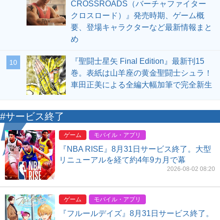
CROSSROADS（バーチャファイター
クロスロード）』発売時期、ゲーム概
要、登場キャラクターなど最新情報まと
め
『聖闘士星矢 Final Edition』最新刊15
10
巻。表紙は山羊座の黄金聖闘士シュラ！
車田正美による全編大幅加筆で完全新生
#サービス終了
ゲーム
モバイル・アプリ
『NBA RISE』8月31日サービス終了。大型
リニューアルを経て約4年9カ月で幕
2026-08-02 08:20
ゲーム
モバイル・アプリ
『フルールデイズ』8月31日サービス終了。