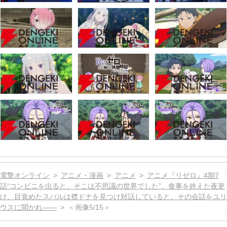
電撃オンライン
アニメ・漫画
アニメ
アニメ『リゼロ』4期7
話“コンビニを出ると、そこは不思議の世界でした”。食事を終えた夜更
け、目覚めたスバルは襟ドナを見つけ対話していると、その会話をユリ
ウスに聞かれ――
＜画像5/15＞