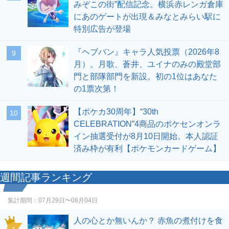
みぞこの街”配信記念。横浜赤レンガ倉庫
にあのゲートが出現＆みなとみらい駅に
特別広告が登場
『ヘブバン』キャラ人気投票（2026年8
9
月）。月歌、蒼井、ユイナのみの殿堂部
門と部隊部門を新設。初の1位はあなた
の1票次第！
【ポケカ30周年】“30th
10
CELEBRATION”4商品のポケセンオンラ
イン抽選受付が8月10日開始。本人認証
済み枠が有利【ポケモンカードゲーム】
週間記事ランキング
集計期間：
07月29日〜08月04日
人の心とか無いんか？ 赤魚の煮付けを食