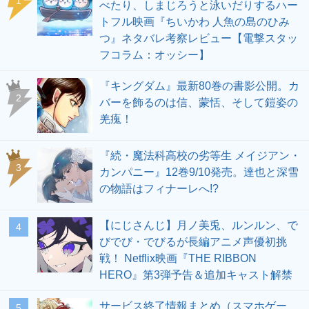
1
べたり、しまじろうと泳いだりするハー
トフル映画『ちいかわ 人魚の島のひみ
つ』ネタバレ考察レビュー【電撃スタッ
フコラム：オッシー】
『キングダム』最新80巻の書影公開。カ
2
バーを飾るのは信、蒙恬、そして鎧姿の
羌瘣！
『続・魔法科高校の劣等生 メイジアン・
3
カンパニー』12巻9/10発売。達也と深雪
の物語はフィナーレへ!?
【にじさんじ】月ノ美兎、ルンルン、で
4
びでび・でびるが長編アニメ声優初挑
戦！ Netflix映画『THE RIBBON
HERO』第3弾予告＆追加キャスト解禁
サービス終了情報まとめ（スマホゲー
5