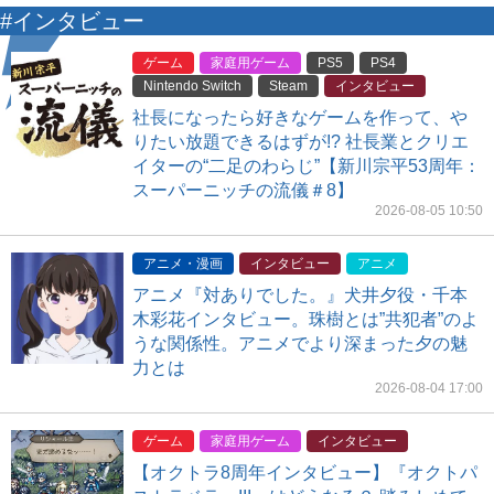
#インタビュー
ゲーム
家庭用ゲーム
PS5
PS4
Nintendo Switch
Steam
インタビュー
社長になったら好きなゲームを作って、や
りたい放題できるはずが!? 社長業とクリエ
イターの“二足のわらじ”【新川宗平53周年：
スーパーニッチの流儀＃8】
2026-08-05 10:50
アニメ・漫画
インタビュー
アニメ
アニメ『対ありでした。』犬井夕役・千本
木彩花インタビュー。珠樹とは”共犯者”のよ
うな関係性。アニメでより深まった夕の魅
力とは
2026-08-04 17:00
ゲーム
家庭用ゲーム
インタビュー
【オクトラ8周年インタビュー】『オクトパ