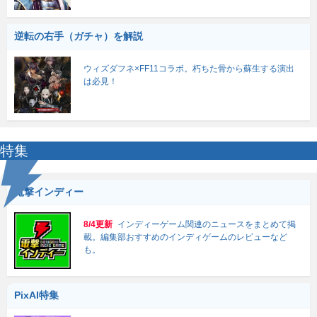
逆転の右手（ガチャ）を解説
ウィズダフネ×FF11コラボ。朽ちた骨から蘇生する演出
は必見！
特集
電撃インディー
8/4更新
インディーゲーム関連のニュースをまとめて掲
載。編集部おすすめのインディゲームのレビューなど
も。
PixAI特集