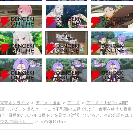
電撃オンライン
アニメ・漫画
アニメ
アニメ『リゼロ』4期7
話“コンビニを出ると、そこは不思議の世界でした”。食事を終えた夜更
け、目覚めたスバルは襟ドナを見つけ対話していると、その会話をユリ
ウスに聞かれ――
＜画像11/15＞