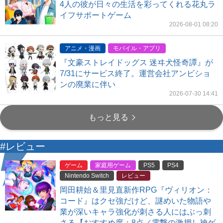
4人の彼が日々の生活を彩ってくれる花丸ラ
イフサポートゲーム
2026-08-01 08:20
アニメ・漫画
モバイル・アプリ
『文豪ストレイドッグス 迷ヰ犬怪奇譚』が
7/31にサービス終了。運営会社アンビショ
ンの廃業に伴い
2026-07-30 14:41
もっと見る
#レビュー
ゲーム
家庭用ゲーム
PS5
PS4
Nintendo Switch
レビュー
岡田耕始＆里見直新作RPG『ヴィリオン：
コード』はクセ強だけど、謎めいた物語や
業が深いキャラ強化が刺さる人にはぶっ刺
さる【おすすめ度：8点／電撃の激押し神ゲ