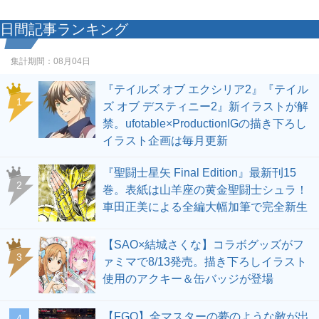
日間記事ランキング
集計期間：
08月04日
『テイルズ オブ エクシリア2』『テイル
1
ズ オブ デスティニー2』新イラストが解
禁。ufotable×ProductionIGの描き下ろし
イラスト企画は毎月更新
『聖闘士星矢 Final Edition』最新刊15
2
巻。表紙は山羊座の黄金聖闘士シュラ！
車田正美による全編大幅加筆で完全新生
【SAO×結城さくな】コラボグッズがフ
3
ァミマで8/13発売。描き下ろしイラスト
使用のアクキー＆缶バッジが登場
【FGO】全マスターの夢のような敵が出
4