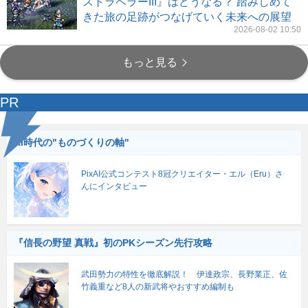
ストラベラーIII』はどうなる？ 踏みしめて
きた旅の足跡がつなげていく未来への展望
2026-08-02 10:50
もっと見る
PR
AI時代の"ものづくりの軸"
PixAI公式コンテスト8冠クリエイター・エル（Eru）さ
んにインタビュー
『信長の野望 真戦』初のPKシーズン先行攻略
武田勢力の特性を徹底解説！ 伊達政宗、長野業正、佐
竹義重など8人の新武将やおすすめ編制も