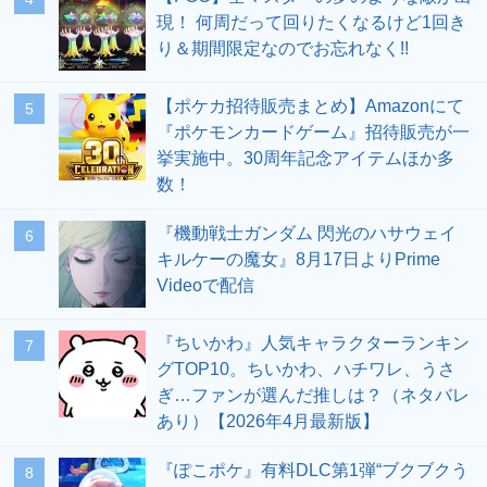
現！ 何周だって回りたくなるけど1回き
り＆期間限定なのでお忘れなく!!
【ポケカ招待販売まとめ】Amazonにて
5
『ポケモンカードゲーム』招待販売が一
挙実施中。30周年記念アイテムほか多
数！
『機動戦士ガンダム 閃光のハサウェイ
6
キルケーの魔女』8月17日よりPrime
Videoで配信
『ちいかわ』人気キャラクターランキン
7
グTOP10。ちいかわ、ハチワレ、うさ
ぎ…ファンが選んだ推しは？（ネタバレ
あり）【2026年4月最新版】
『ぽこポケ』有料DLC第1弾“ブクブクう
8