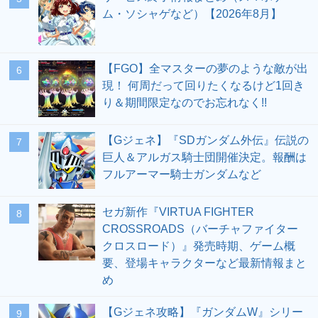
ム・ソシャゲなど）【2026年8月】
【FGO】全マスターの夢のような敵が出
6
現！ 何周だって回りたくなるけど1回き
り＆期間限定なのでお忘れなく!!
【Gジェネ】『SDガンダム外伝』伝説の
7
巨人＆アルガス騎士団開催決定。報酬は
フルアーマー騎士ガンダムなど
セガ新作『VIRTUA FIGHTER
8
CROSSROADS（バーチャファイター
クロスロード）』発売時期、ゲーム概
要、登場キャラクターなど最新情報まと
め
【Gジェネ攻略】『ガンダムW』シリー
9