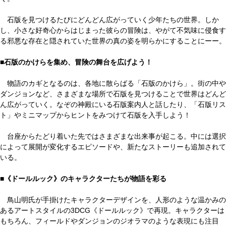
石版を見つけるたびにどんどん広がっていく少年たちの世界。しか
し、小さな好奇心からはじまった彼らの冒険は、やがて不気味に侵食す
る邪悪な存在と隠されていた世界の真の姿を明らかにすることにーー。
■石版のかけらを集め、冒険の舞台を広げよう！
物語のカギとなるのは、各地に散らばる「石版のかけら」。街の中や
ダンジョンなど、さまざまな場所で石版を見つけることで世界はどんど
ん広がっていく。なぞの神殿にいる石版案内人と話したり、「石版リス
ト」やミニマップからヒントをみつけて石版を入手しよう！
台座からたどり着いた先ではさまざまな出来事が起こる。中には選択
によって展開が変化するエピソードや、新たなストーリーも追加されて
いる。
■《ドールルック》のキャラクターたちが物語を彩る
鳥山明氏が手掛けたキャラクターデザインを、人形のような温かみの
あるアートスタイルの3DCG《ドールルック》で再現。キャラクターは
もちろん、フィールドやダンジョンのジオラマのような表現にも注目