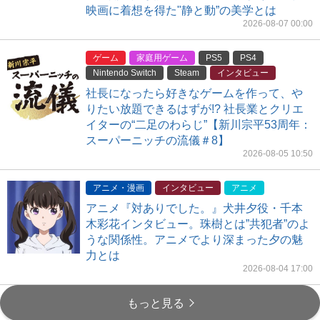
映画に着想を得た"静と動”の美学とは
2026-08-07 00:00
ゲーム
家庭用ゲーム
PS5
PS4
Nintendo Switch
Steam
インタビュー
社長になったら好きなゲームを作って、や
りたい放題できるはずが!? 社長業とクリエ
イターの“二足のわらじ”【新川宗平53周年：
スーパーニッチの流儀＃8】
2026-08-05 10:50
アニメ・漫画
インタビュー
アニメ
アニメ『対ありでした。』犬井夕役・千本
木彩花インタビュー。珠樹とは”共犯者”のよ
うな関係性。アニメでより深まった夕の魅
力とは
2026-08-04 17:00
もっと見る