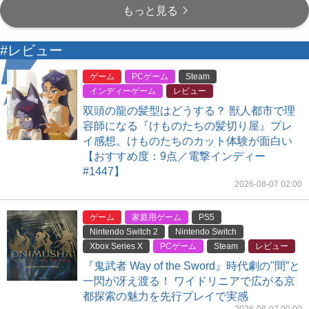
もっと見る
#レビュー
ゲーム
PCゲーム
Steam
インディーゲーム
レビュー
双頭の龍の髪型はどうする？ 獣人都市で理
容師になる『けものたちの髪切り屋』プレ
イ感想。けものたちのカット体験が面白い
【おすすめ度：9点／電撃インディー
#1447】
2026-08-07 02:00
ゲーム
家庭用ゲーム
PS5
Nintendo Switch 2
Nintendo Switch
Xbox Series X
PCゲーム
Steam
レビュー
『鬼武者 Way of the Sword』時代劇の"間”と
一閃が冴え渡る！ ワイドリニアで広がる京
都探索の魅力を先行プレイで実感