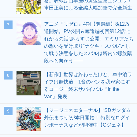
巻。表紙は山羊座の黄金聖闘士シュラ！
車田正美による全編大幅加筆で完全新生
アニメ『リゼロ』4期【奪還編】8/12放
7
送開始。PV公開＆奪還編初回第12話“こ
れからの話”あらすじ公開。エミリアたち
の想いを受け取り“ナツキ・スバル”とし
て戦う決意をしたスバルは塔内の螺旋階
段へと向かう――
【新作】世界は終わったけど、車中泊ラ
8
イフは超快適。1台のバンを我が家にす
るコージー終末サバイバル『In the
Van』発表
【ジージェネエターナル】“SDガンダム
9
外伝まつり”が本日開始！ 特別なログイ
ンボーナスなどが開催中【Gジェネ】