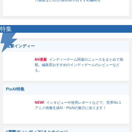
竹義重など8人の新武将やおすすめ編制も
特集
電撃インディー
8/4更新
インディーゲーム関連のニュースをまとめて掲
載。編集部おすすめのインディゲームのレビューなど
も。
PixAI特集
NEW!
インタビューや使用レポートなどで、世界No.1
アニメ画像生成AI・PixAIの魅力に迫ります！