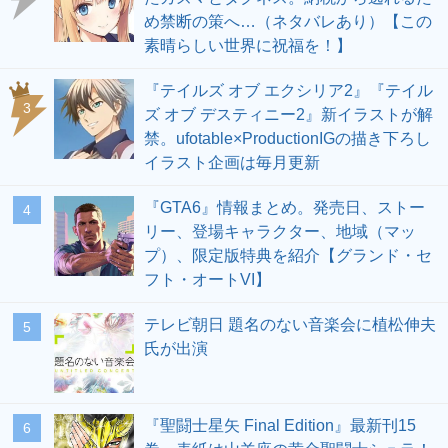
め禁断の策へ…（ネタバレあり）【この
素晴らしい世界に祝福を！】
『テイルズ オブ エクシリア2』『テイル
3
ズ オブ デスティニー2』新イラストが解
禁。ufotable×ProductionIGの描き下ろし
イラスト企画は毎月更新
『GTA6』情報まとめ。発売日、ストー
4
リー、登場キャラクター、地域（マッ
プ）、限定版特典を紹介【グランド・セ
フト・オートVI】
テレビ朝日 題名のない音楽会に植松伸夫
5
氏が出演
『聖闘士星矢 Final Edition』最新刊15
6