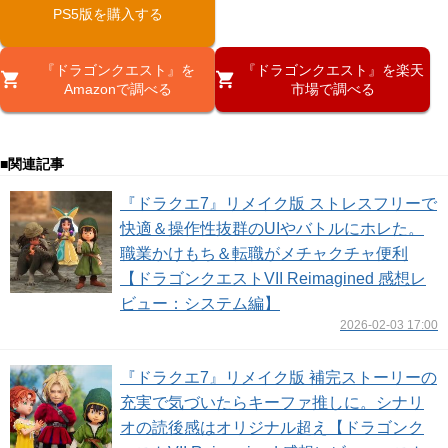
PS5版を購入する
『ドラゴンクエスト』を
『ドラゴンクエスト』を楽天
Amazonで調べる
市場で調べる
■関連記事
『ドラクエ7』リメイク版 ストレスフリーで
快適＆操作性抜群のUIやバトルにホレた。
職業かけもち＆転職がメチャクチャ便利
【ドラゴンクエストVII Reimagined 感想レ
ビュー：システム編】
2026-02-03 17:00
『ドラクエ7』リメイク版 補完ストーリーの
充実で気づいたらキーファ推しに。シナリ
オの読後感はオリジナル超え【ドラゴンク