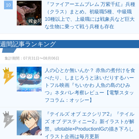
『ファイアーエムブレム 万紫千紅』兵種
10
（クラス）まとめ。初級職5種、中級職
10種以上で、上級職には戦象兵など巨大
な生物に乗って戦う兵種も存在
週間記事ランキング
集計期間：
07月31日〜08月06日
人の心とか無いんか？ 赤魚の煮付けを食
1
べたり、しまじろうと泳いだりするハー
トフル映画『ちいかわ 人魚の島のひみ
つ』ネタバレ考察レビュー【電撃スタッ
フコラム：オッシー】
『テイルズ オブ エクシリア2』『テイル
2
ズ オブ デスティニー2』新イラストが解
禁。ufotable×ProductionIGの描き下ろし
イラスト企画は毎月更新