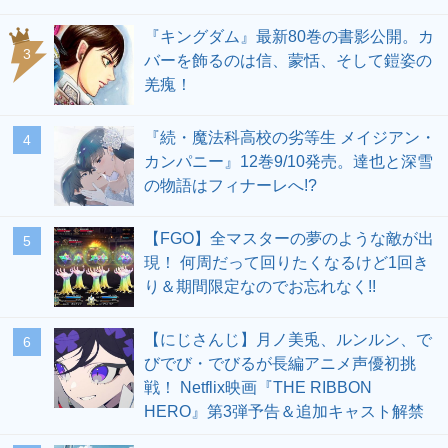
『キングダム』最新80巻の書影公開。カ
3
バーを飾るのは信、蒙恬、そして鎧姿の
羌瘣！
『続・魔法科高校の劣等生 メイジアン・
4
カンパニー』12巻9/10発売。達也と深雪
の物語はフィナーレへ!?
【FGO】全マスターの夢のような敵が出
5
現！ 何周だって回りたくなるけど1回き
り＆期間限定なのでお忘れなく!!
【にじさんじ】月ノ美兎、ルンルン、で
6
びでび・でびるが長編アニメ声優初挑
戦！ Netflix映画『THE RIBBON
HERO』第3弾予告＆追加キャスト解禁