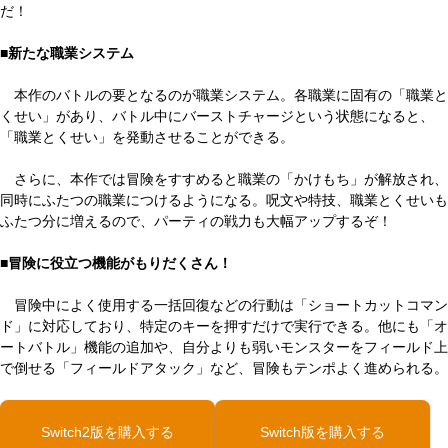
だ！
■新たな職業システム
本作のバトルの要となるのが職業システム。各職業に固有の「職業と
くせい」があり、バトル中にバーストチャージという状態になると、
「職業とくせい」を発動させることができる。
さらに、本作では冒険をすすめると職業の「かけもち」が解放され、
同時にふたつの職業につけるようになる。呪文や特技、職業とくせいも
ふたつ分に増えるので、パーティの戦力も大幅アップするぞ！
■冒険に役立つ機能がもりだくさん！
冒険中によく使用する一括回復などの行動は「ショートカットコマン
ド」に対応しており、特定のキーを押すだけで実行できる。他にも「オ
ートバトル」機能の追加や、自分よりも弱いモンスターをフィールド上
で倒せる「フィールドアタック」など、冒険もテンポよく進められる。
Switch2版を購入する
Switch版を購入する