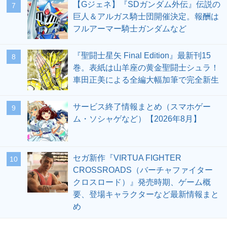
【Gジェネ】『SDガンダム外伝』伝説の
7
巨人＆アルガス騎士団開催決定。報酬は
フルアーマー騎士ガンダムなど
『聖闘士星矢 Final Edition』最新刊15
8
巻。表紙は山羊座の黄金聖闘士シュラ！
車田正美による全編大幅加筆で完全新生
サービス終了情報まとめ（スマホゲー
9
ム・ソシャゲなど）【2026年8月】
セガ新作『VIRTUA FIGHTER
10
CROSSROADS（バーチャファイター
クロスロード）』発売時期、ゲーム概
要、登場キャラクターなど最新情報まと
め