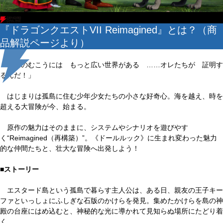
『ドラゴンクエストVII Reimagined』とは？（商
品解説ページより）
「海のむこうには もっと広い世界がある ……オレたちが 証明す
るんだ！」
はじまりは孤島に住む少年少女たちの小さな好奇心。海を越え、時を
超える大冒険が今、始まる。
原作の魅力はそのままに、システムやシナリオを遊びやす
く“Reimagined（再構築）”。《ドールルック》に生まれ変わった魅力
的な仲間たちと、壮大な冒険へ出発しよう！
■ストーリー
エスタード島という孤島で暮らす主人公は、ある日、親友の王子キー
ファといっしょにふしぎな石版のかけらを発見。集めたかけらを島の神
殿の台座にはめ込むと、神秘的な光に導かれて見知らぬ場所にたどり着
く。