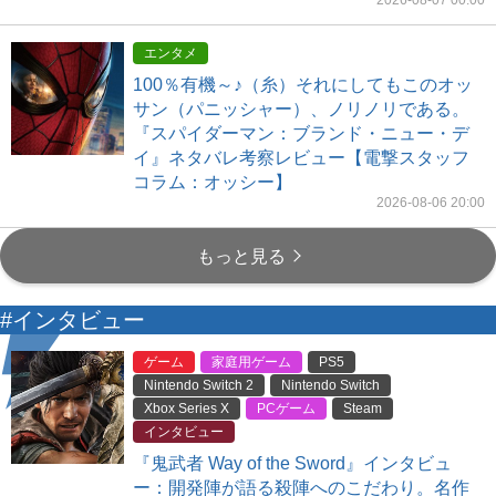
2026-08-07 00:00
エンタメ
100％有機～♪（糸）それにしてもこのオッ
サン（パニッシャー）、ノリノリである。
『スパイダーマン：ブランド・ニュー・デ
イ』ネタバレ考察レビュー【電撃スタッフ
コラム：オッシー】
2026-08-06 20:00
もっと見る
#インタビュー
ゲーム
家庭用ゲーム
PS5
Nintendo Switch 2
Nintendo Switch
Xbox Series X
PCゲーム
Steam
インタビュー
『鬼武者 Way of the Sword』インタビュ
ー：開発陣が語る殺陣へのこだわり。名作