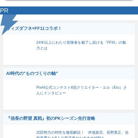
PR
ウィズダフネ×FF11コラボ！
24年以上にわたり冒険者を魅了し続ける『FFXI』の魅
力とは
AI時代の"ものづくりの軸"
PixAI公式コンテスト8冠クリエイター・エル（Eru）さ
んにインタビュー
『信長の野望 真戦』初のPKシーズン先行攻略
武田勢力の特性を徹底解説！ 伊達政宗、長野業正、佐