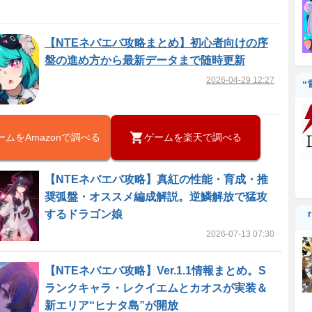
【NTEネバエバ攻略まとめ】初心者向けの序
盤の進め方から最新データまで随時更新
2026-04-29 12:27
“
ームをAmazonで調べる
ゲームを楽天で調べる
【NTEネバエバ攻略】真紅の性能・育成・推
奨弧盤・オススメ編成解説。逆鱗解放で猛攻
するドラゴン娘
『
2026-07-13 07:30
【NTEネバエバ攻略】Ver.1.1情報まとめ。S
ランクキャラ・レクイエムとカオスが実装＆
新エリア“ヒナタ島”が開放