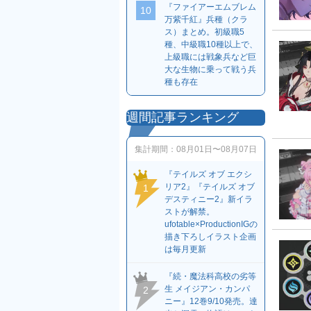
『ファイアーエムブレム
10
万紫千紅』兵種（クラ
ス）まとめ。初級職5
種、中級職10種以上で、
上級職には戦象兵など巨
大な生物に乗って戦う兵
種も存在
週間記事ランキング
集計期間：
08月01日〜08月07日
『テイルズ オブ エクシ
リア2』『テイルズ オブ
1
デスティニー2』新イラ
ストが解禁。
ufotable×ProductionIGの
描き下ろしイラスト企画
は毎月更新
『続・魔法科高校の劣等
生 メイジアン・カンパ
2
ニー』12巻9/10発売。達