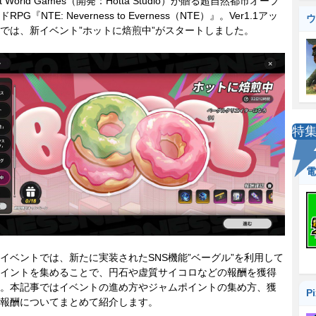
ct World Games（開発：Hotta Studio）が贈る超自然都市オープ
PG『NTE: Neverness to Everness（NTE）』。Ver1.1アッ
ウ
では、新イベント”ホットに焙煎中”がスタートしました。
特
電
ベントでは、新たに実装されたSNS機能”ベーグル”を利用して
イントを集めることで、円石や虚質サイコロなどの報酬を獲得
。本記事ではイベントの進め方やジャムポイントの集め方、獲
P
報酬についてまとめて紹介します。