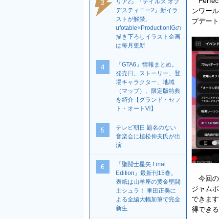
Perfe
リア2』『テイルズ オブ
3
デスティニー2』新イラ
ンワールドR
ストが解禁。
プデート
ufotable×ProductionIGの
描き下ろしイラスト企画
は毎月更新
『GTA6』情報まとめ。
4
発売日、ストーリー、登
場キャラクター、地域
（マップ）、限定版特典
を紹介【グランド・セフ
ト・オートVI】
テレビ朝日 題名のない
5
音楽会に植松伸夫氏が出
演
『聖闘士星矢 Final
6
Edition』最新刊15巻。
今回のイ
表紙は山羊座の黄金聖闘
ジャムポ
士シュラ！ 車田正美に
できます
よる全編大幅加筆で完全
新生
得できる