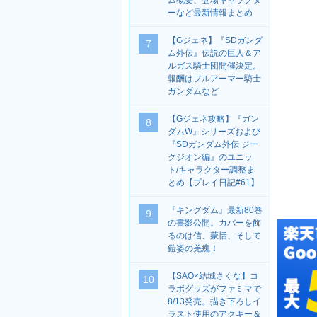
ム概要、登場キャラクタ
ーなど最新情報まとめ
【Gジェネ】『SDガンダ
7
ム外伝』伝説の巨人＆ア
ルガス騎士団開催決定。
報酬はフルアーマー騎士
ガンダムなど
【Gジェネ攻略】『ガン
8
ダムW』シリーズおよび
『SDガンダム外伝 ジー
クジオン編』のユニッ
ト/キャラクター調整ま
とめ【プレイ日記#61】
『キングダム』最新80巻
9
の書影公開。カバーを飾
るのは信、蒙恬、そして
鎧姿の羌瘣！
【SAO×結城さくな】コ
10
ラボグッズがファミマで
8/13発売。描き下ろしイ
ラスト使用のアクキー＆