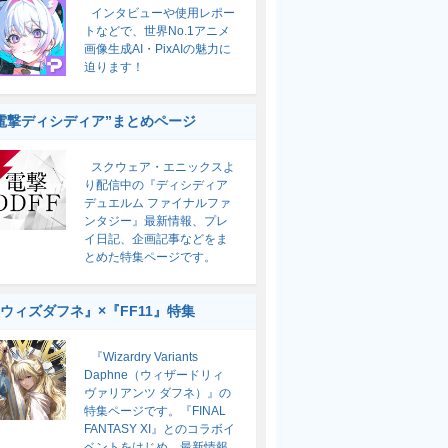
インタビューや使用レポー
トなどで、世界No.1アニメ
画像生成AI・PixAIの魅力に
迫ります！
電撃ディシディア”まとめページ
スクウェア・エニックスよ
り配信中の『ディシディア
デュエルム ファイナルファ
ンタジー』最新情報、プレ
イ日記、企画記事などをま
とめた特集ページです。
ウィズダフネ』×『FF11』特集
『Wizardry Variants
Daphne（ウィザードリィ
ヴァリアンツ ダフネ）』の
特集ページです。『FINAL
FANTASY XI』とのコラボイ
ベントをはじめ、最新情報