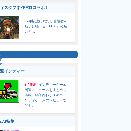
ィズダフネ×FF11コラボ！
24年以上にわたり冒険者を
魅了し続ける『FFXI』の魅
力とは
集
撃インディー
8/4更新
インディーゲーム
関連のニュースをまとめて
掲載。編集部おすすめのイ
ンディゲームのレビューな
ども。
ixAI特集