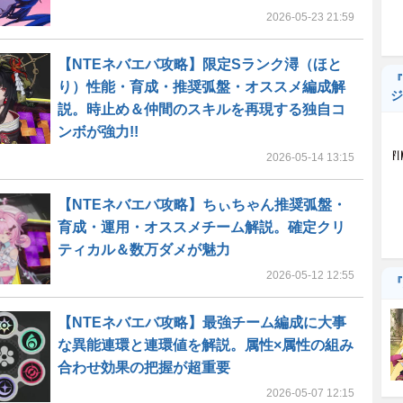
2026-05-23 21:59
【NTEネバエバ攻略】限定Sランク潯（ほと
『
り）性能・育成・推奨弧盤・オススメ編成解
ジ
説。時止め＆仲間のスキルを再現する独自コ
ンボが強力!!
2026-05-14 13:15
【NTEネバエバ攻略】ちぃちゃん推奨弧盤・
育成・運用・オススメチーム解説。確定クリ
ティカル＆数万ダメが魅力
2026-05-12 12:55
『
【NTEネバエバ攻略】最強チーム編成に大事
な異能連環と連環値を解説。属性×属性の組み
合わせ効果の把握が超重要
2026-05-07 12:15