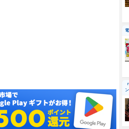
電
『
ン