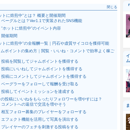
『
閉じる
ットに焙煎中”とは？ 概要と開催期間
ベーグルとは？Ver1.1で実装されたSNS機能
”ホットに焙煎中”のイベント内容
開催期間
ホットに焙煎中”の全報酬一覧｜円石や虚質サイコロを獲得可能
ャムポイントの集め方｜閲覧・いいね・コメントで効率よく稼ご
イ
ム
投稿を閲覧してジャムポイントを獲得する
投稿にいいねしてジャムポイントを獲得する
投稿にコメントしてジャムポイントを獲得する
ベーグラーをフォローして報酬を受け取る
投稿してイベントミッションを達成する
分の投稿にいいねをもらったりフォロワーを増やすには？
コメントへの返信で交流を増やそう
ま
相互フォロー募集のプレイヤーをフォローする
エフェクト機能を活用して写真を演出する
プレイヤーのフェチを刺激する投稿をする