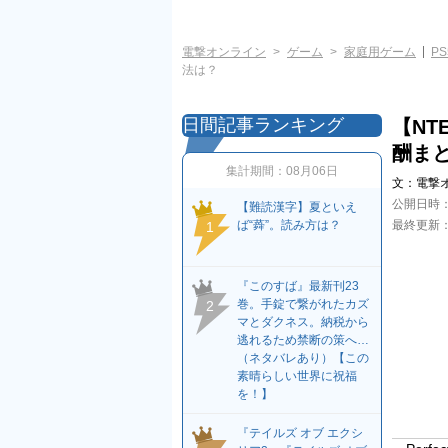
電撃オンライン
ゲーム
家庭用ゲーム
PS
法は？
日間記事ランキング
【NT
酬ま
集計期間：
08月06日
文：
電撃
公開日時
【難読漢字】夏といえ
ば“蕣”。読み方は？
最終更新
1
『このすば』最新刊23
巻。手錠で繋がれたカズ
2
マとダクネス。納税から
逃れるため禁断の策へ…
（ネタバレあり）【この
素晴らしい世界に祝福
を！】
『テイルズ オブ エクシ