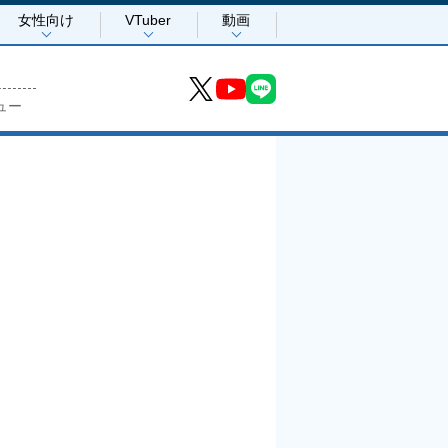
女性向け
VTuber
動画
ュー