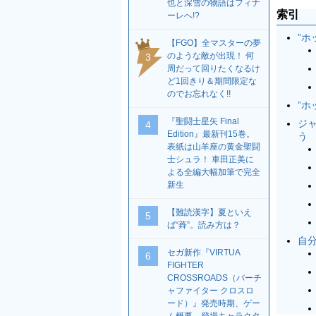
也と深雪の物語はフィナ
索引
ーレへ!?
”ホ
【FGO】全マスターの夢
のような敵が出現！ 何
3
周だって回りたくなるけ
ど1回きり＆期間限定な
のでお忘れなく!!
”
『聖闘士星矢 Final
ジ
4
Edition』最新刊15巻。
う
表紙は山羊座の黄金聖闘
士シュラ！ 車田正美に
よる全編大幅加筆で完全
新生
【難読漢字】夏といえ
5
ば“蕣”。読み方は？
自
セガ新作『VIRTUA
6
FIGHTER
CROSSROADS（バーチ
ャファイター クロスロ
ード）』発売時期、ゲー