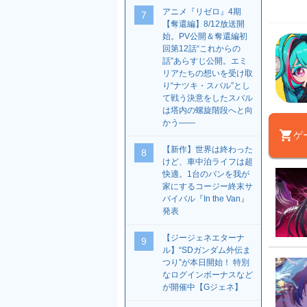
アニメ『リゼロ』4期
7
【奪還編】8/12放送開
始。PV公開＆奪還編初
回第12話“これからの
話”あらすじ公開。エミ
リアたちの想いを受け取
り“ナツキ・スバル”とし
て戦う決意をしたスバル
は塔内の螺旋階段へと向
かう――
ゲ
【新作】世界は終わった
8
けど、車中泊ライフは超
快適。1台のバンを我が
家にするコージー終末サ
バイバル『In the Van』
発表
【ジージェネエターナ
9
ル】“SDガンダム外伝ま
つり”が本日開始！ 特別
なログインボーナスなど
が開催中【Gジェネ】