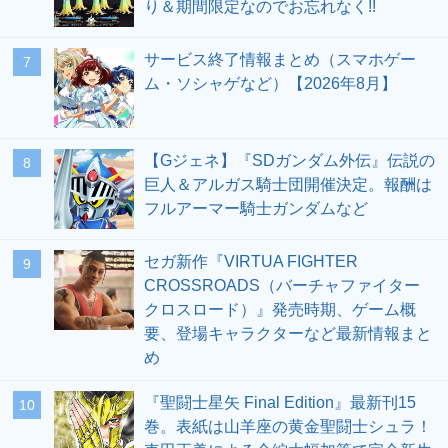
り＆期間限定なのでお忘れなく!!
サービス終了情報まとめ（スマホゲー
7
ム・ソシャゲなど）【2026年8月】
【Gジェネ】『SDガンダム外伝』伝説の
8
巨人＆アルガス騎士団開催決定。報酬は
フルアーマー騎士ガンダムなど
セガ新作『VIRTUA FIGHTER
9
CROSSROADS（バーチャファイター
クロスロード）』発売時期、ゲーム概
要、登場キャラクターなど最新情報まと
め
『聖闘士星矢 Final Edition』最新刊15
10
巻。表紙は山羊座の黄金聖闘士シュラ！