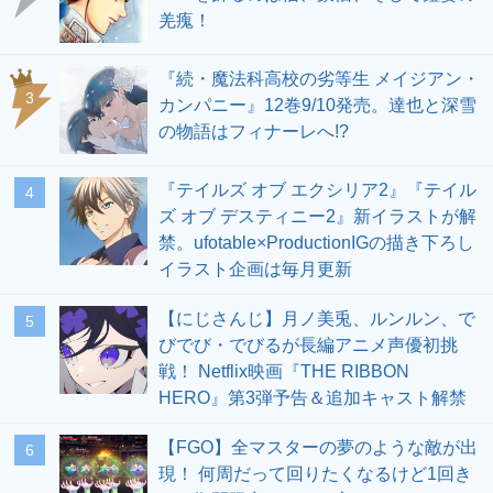
羌瘣！
『続・魔法科高校の劣等生 メイジアン・
3
カンパニー』12巻9/10発売。達也と深雪
の物語はフィナーレへ!?
『テイルズ オブ エクシリア2』『テイル
4
ズ オブ デスティニー2』新イラストが解
禁。ufotable×ProductionIGの描き下ろし
イラスト企画は毎月更新
【にじさんじ】月ノ美兎、ルンルン、で
5
びでび・でびるが長編アニメ声優初挑
戦！ Netflix映画『THE RIBBON
HERO』第3弾予告＆追加キャスト解禁
【FGO】全マスターの夢のような敵が出
6
現！ 何周だって回りたくなるけど1回き