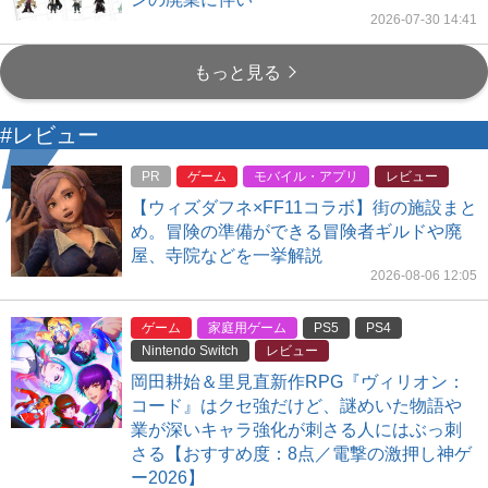
2026-07-30 14:41
もっと見る
#レビュー
PR
ゲーム
モバイル・アプリ
レビュー
【ウィズダフネ×FF11コラボ】街の施設まと
め。冒険の準備ができる冒険者ギルドや廃
屋、寺院などを一挙解説
2026-08-06 12:05
ゲーム
家庭用ゲーム
PS5
PS4
Nintendo Switch
レビュー
岡田耕始＆里見直新作RPG『ヴィリオン：
コード』はクセ強だけど、謎めいた物語や
業が深いキャラ強化が刺さる人にはぶっ刺
さる【おすすめ度：8点／電撃の激押し神ゲ
ー2026】