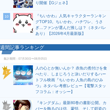
り開催【Gジェネ】
『ちいかわ』人気キャラクターランキン
10
グTOP10。ちいかわ、ハチワレ、うさ
ぎ…ファンが選んだ推しは？（ネタバレ
あり）【2026年4月最新版】
週間記事ランキング
集計期間：
07月30日〜08月05日
人の心とか無いんか？ 赤魚の煮付けを食
1
べたり、しまじろうと泳いだりするハー
トフル映画『ちいかわ 人魚の島のひみ
つ』ネタバレ考察レビュー【電撃スタッ
フコラム：オッシー】
『キングダム』最新80巻の書影公開。カ
2
バーを飾るのは信、蒙恬、そして鎧姿の