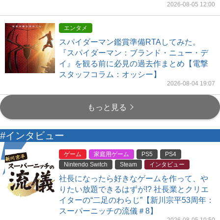
2026-08-05 12:00
エンタメ
スパイダーマン鑑賞準備RTAしてみた。
『スパイダーマン：ブランド・ニュー・デ
イ』を観る前に必見の過去作まとめ【電撃
スタッフコラム：オッシー】
2026-08-04 19:07
もっと見る
#インタビュー
ゲーム
家庭用ゲーム
PS5
PS4
Nintendo Switch
Steam
インタビュー
社長になったら好きなゲームを作って、や
りたい放題できるはずが!? 社長業とクリエ
イターの“二足のわらじ”【新川宗平53周年：
スーパーニッチの流儀＃8】