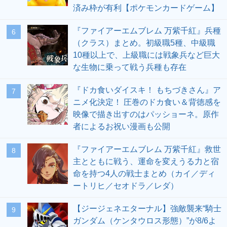
済み枠が有利【ポケモンカードゲーム】
『ファイアーエムブレム 万紫千紅』兵種
6
（クラス）まとめ。初級職5種、中級職
10種以上で、上級職には戦象兵など巨大
な生物に乗って戦う兵種も存在
『ドカ食いダイスキ！ もちづきさん』ア
7
ニメ化決定！ 圧巻のドカ食い＆背徳感を
映像で描き出すのはパッショーネ。原作
者によるお祝い漫画も公開
『ファイアーエムブレム 万紫千紅』救世
8
主とともに戦う、運命を変えうる力と宿
命を持つ4人の戦士まとめ（カイ／ディ
ートリヒ／セオドラ／レダ）
【ジージェネエターナル】強敵襲来“騎士
9
ガンダム（ケンタウロス形態）”が8/6よ