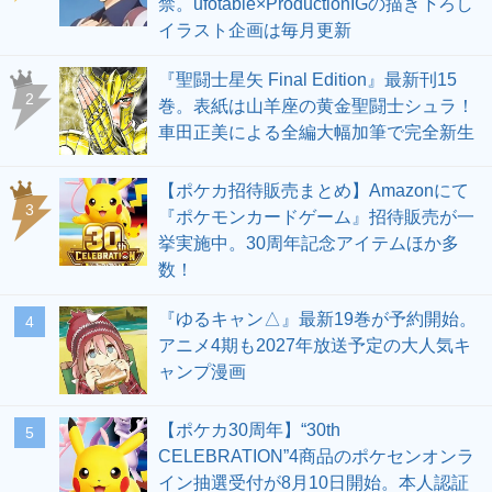
禁。ufotable×ProductionIGの描き下ろし
イラスト企画は毎月更新
『聖闘士星矢 Final Edition』最新刊15
2
巻。表紙は山羊座の黄金聖闘士シュラ！
車田正美による全編大幅加筆で完全新生
【ポケカ招待販売まとめ】Amazonにて
3
『ポケモンカードゲーム』招待販売が一
挙実施中。30周年記念アイテムほか多
数！
『ゆるキャン△』最新19巻が予約開始。
4
アニメ4期も2027年放送予定の大人気キ
ャンプ漫画
【ポケカ30周年】“30th
5
CELEBRATION”4商品のポケセンオンラ
イン抽選受付が8月10日開始。本人認証