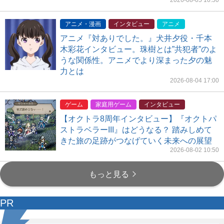
2026-08-05 10:50
アニメ・漫画
インタビュー
アニメ
アニメ『対ありでした。』犬井夕役・千本
木彩花インタビュー。珠樹とは”共犯者”のよ
うな関係性。アニメでより深まった夕の魅
力とは
2026-08-04 17:00
ゲーム
家庭用ゲーム
インタビュー
【オクトラ8周年インタビュー】『オクトパ
ストラベラーIII』はどうなる？ 踏みしめて
きた旅の足跡がつなげていく未来への展望
2026-08-02 10:50
もっと見る
PR