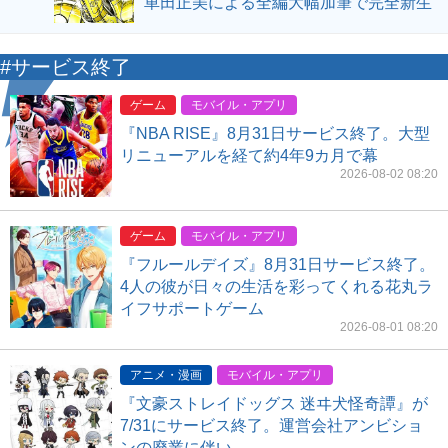
車田正美による全編大幅加筆で完全新生
#サービス終了
ゲーム
モバイル・アプリ
『NBA RISE』8月31日サービス終了。大型
リニューアルを経て約4年9カ月で幕
2026-08-02 08:20
ゲーム
モバイル・アプリ
『フルールデイズ』8月31日サービス終了。
4人の彼が日々の生活を彩ってくれる花丸ラ
イフサポートゲーム
2026-08-01 08:20
アニメ・漫画
モバイル・アプリ
『文豪ストレイドッグス 迷ヰ犬怪奇譚』が
7/31にサービス終了。運営会社アンビショ
ンの廃業に伴い