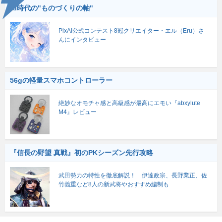
AI時代の"ものづくりの軸"
PixAI公式コンテスト8冠クリエイター・エル（Eru）さ
んにインタビュー
56gの軽量スマホコントローラー
絶妙なオモチャ感と高級感が最高にエモい『abxylute
M4』レビュー
『信長の野望 真戦』初のPKシーズン先行攻略
武田勢力の特性を徹底解説！ 伊達政宗、長野業正、佐
竹義重など8人の新武将やおすすめ編制も