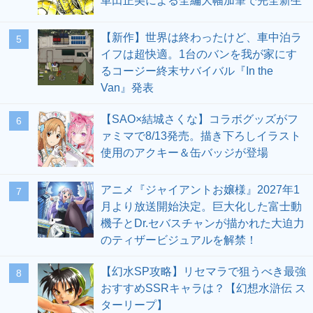
車田正美による全編大幅加筆で完全新生
【新作】世界は終わったけど、車中泊ラ
5
イフは超快適。1台のバンを我が家にす
るコージー終末サバイバル『In the
Van』発表
【SAO×結城さくな】コラボグッズがフ
6
ァミマで8/13発売。描き下ろしイラスト
使用のアクキー＆缶バッジが登場
アニメ『ジャイアントお嬢様』2027年1
7
月より放送開始決定。巨大化した富士動
機子とDr.セバスチャンが描かれた大迫力
のティザービジュアルを解禁！
【幻水SP攻略】リセマラで狙うべき最強
8
おすすめSSRキャラは？【幻想水滸伝 ス
ターリープ】