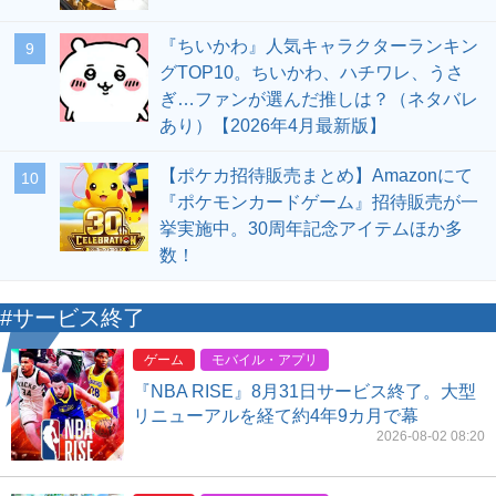
『ちいかわ』人気キャラクターランキン
9
グTOP10。ちいかわ、ハチワレ、うさ
ぎ…ファンが選んだ推しは？（ネタバレ
あり）【2026年4月最新版】
【ポケカ招待販売まとめ】Amazonにて
10
『ポケモンカードゲーム』招待販売が一
挙実施中。30周年記念アイテムほか多
数！
#サービス終了
ゲーム
モバイル・アプリ
『NBA RISE』8月31日サービス終了。大型
リニューアルを経て約4年9カ月で幕
2026-08-02 08:20