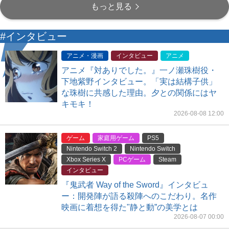
もっと見る
#インタビュー
アニメ・漫画
インタビュー
アニメ
アニメ『対ありでした。』一ノ瀬珠樹役・
下地紫野インタビュー。「実は結構子供」
な珠樹に共感した理由。夕との関係にはヤ
キモキ！
2026-08-08 12:00
ゲーム
家庭用ゲーム
PS5
Nintendo Switch 2
Nintendo Switch
Xbox Series X
PCゲーム
Steam
インタビュー
『鬼武者 Way of the Sword』インタビュ
ー：開発陣が語る殺陣へのこだわり。名作
映画に着想を得た"静と動”の美学とは
2026-08-07 00:00