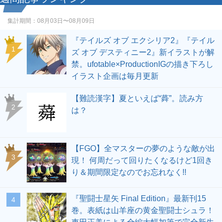
集計期間：
08月03日〜08月09日
『テイルズ オブ エクシリア2』『テイル
1
ズ オブ デスティニー2』新イラストが解
禁。ufotable×ProductionIGの描き下ろし
イラスト企画は毎月更新
【難読漢字】夏といえば“蕣”。読み方
2
は？
【FGO】全マスターの夢のような敵が出
3
現！ 何周だって回りたくなるけど1回き
り＆期間限定なのでお忘れなく!!
『聖闘士星矢 Final Edition』最新刊15
4
巻。表紙は山羊座の黄金聖闘士シュラ！