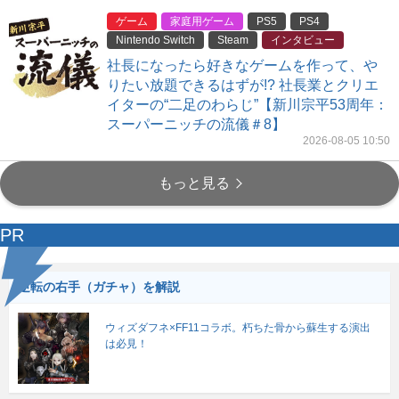
ゲーム
家庭用ゲーム
PS5
PS4
Nintendo Switch
Steam
インタビュー
社長になったら好きなゲームを作って、や
りたい放題できるはずが!? 社長業とクリエ
イターの“二足のわらじ”【新川宗平53周年：
スーパーニッチの流儀＃8】
2026-08-05 10:50
もっと見る
PR
逆転の右手（ガチャ）を解説
ウィズダフネ×FF11コラボ。朽ちた骨から蘇生する演出
は必見！