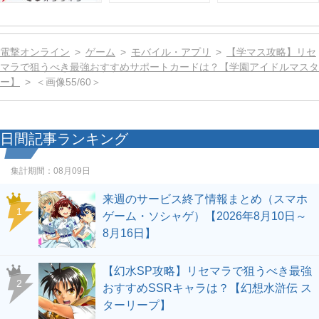
電撃オンライン
ゲーム
モバイル・アプリ
【学マス攻略】リセ
マラで狙うべき最強おすすめサポートカードは？【学園アイドルマスタ
ー】
＜画像55/60＞
日間記事ランキング
集計期間：
08月09日
来週のサービス終了情報まとめ（スマホ
1
ゲーム・ソシャゲ）【2026年8月10日～
8月16日】
【幻水SP攻略】リセマラで狙うべき最強
2
おすすめSSRキャラは？【幻想水滸伝 ス
ターリープ】