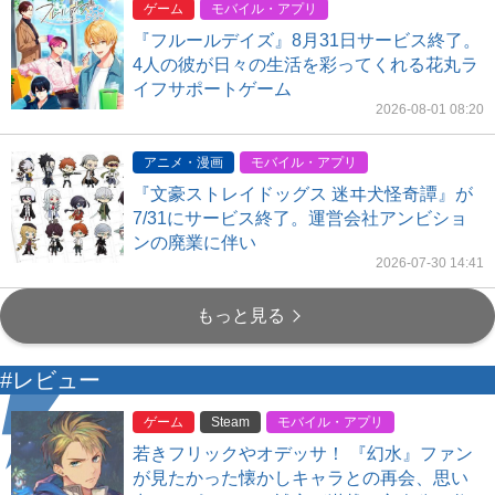
ゲーム
モバイル・アプリ
『フルールデイズ』8月31日サービス終了。
4人の彼が日々の生活を彩ってくれる花丸ラ
イフサポートゲーム
2026-08-01 08:20
アニメ・漫画
モバイル・アプリ
『文豪ストレイドッグス 迷ヰ犬怪奇譚』が
7/31にサービス終了。運営会社アンビショ
ンの廃業に伴い
2026-07-30 14:41
もっと見る
#レビュー
ゲーム
Steam
モバイル・アプリ
若きフリックやオデッサ！ 『幻水』ファン
が見たかった懐かしキャラとの再会、思い