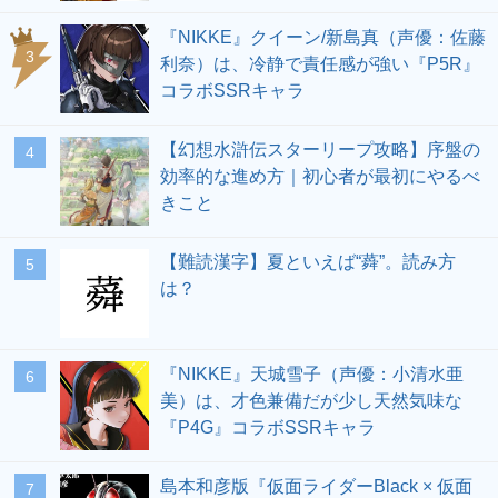
『NIKKE』クイーン/新島真（声優：佐藤
3
利奈）は、冷静で責任感が強い『P5R』
コラボSSRキャラ
【幻想水滸伝スターリープ攻略】序盤の
4
効率的な進め方｜初心者が最初にやるべ
きこと
【難読漢字】夏といえば“蕣”。読み方
5
は？
『NIKKE』天城雪子（声優：小清水亜
6
美）は、才色兼備だが少し天然気味な
『P4G』コラボSSRキャラ
島本和彦版『仮面ライダーBlack × 仮面
7