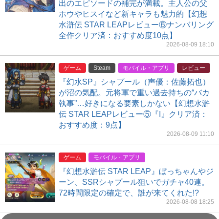
出のエピソードの補完が満載。主人公の父
ホウやヒスイなど新キャラも魅力的【幻想
水滸伝 STAR LEAPレビュー⑥ナンバリング
全作クリア済：おすすめ度10点】
2026-08-09 18:10
ゲーム
Steam
モバイル・アプリ
レビュー
『幻水SP』シャプール（声優：佐藤拓也）
が沼の気配。元将軍で重い過去持ちの“バカ
執事”…好きになる要素しかない【幻想水滸
伝 STAR LEAPレビュー⑤『I』クリア済：
おすすめ度：9点】
2026-08-09 11:10
ゲーム
モバイル・アプリ
『幻想水滸伝 STAR LEAP』ぼっちゃんやジ
ーン、SSRシャプール狙いでガチャ40連。
72時間限定の確定で、誰が来てくれた!?
2026-08-08 18:25