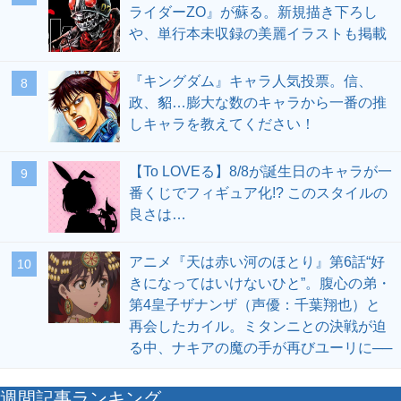
ライダーZO』が蘇る。新規描き下ろし
や、単行本未収録の美麗イラストも掲載
『キングダム』キャラ人気投票。信、
8
政、貂…膨大な数のキャラから一番の推
しキャラを教えてください！
【To LOVEる】8/8が誕生日のキャラが一
9
番くじでフィギュア化!? このスタイルの
良さは…
アニメ『天は赤い河のほとり』第6話“好
10
きになってはいけないひと”。腹心の弟・
第4皇子ザナンザ（声優：千葉翔也）と
再会したカイル。ミタンニとの決戦が迫
る中、ナキアの魔の手が再びユーリに──
週間記事ランキング