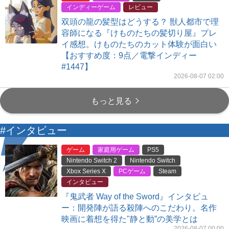
インディーゲーム
レビュー
双頭の龍の髪型はどうする？ 獣人都市で理
容師になる『けものたちの髪切り屋』プレ
イ感想。けものたちのカット体験が面白い
【おすすめ度：9点／電撃インディー
#1447】
2026-08-07 02:00
もっと見る
#インタビュー
ゲーム
家庭用ゲーム
PS5
Nintendo Switch 2
Nintendo Switch
Xbox Series X
PCゲーム
Steam
インタビュー
『鬼武者 Way of the Sword』インタビュ
ー：開発陣が語る殺陣へのこだわり。名作
映画に着想を得た"静と動”の美学とは
2026-08-07 00:00