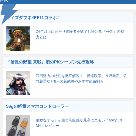
PR
ウィズダフネ×FF11コラボ！
24年以上にわたり冒険者を魅了し続ける『FFXI』の魅
力とは
『信長の野望 真戦』初のPKシーズン先行攻略
武田勢力の特性を徹底解説！ 伊達政宗、長野業正、佐
竹義重など8人の新武将やおすすめ編制も
56gの軽量スマホコントローラー
絶妙なオモチャ感と高級感が最高にエモい『abxylute
M4』レビュー