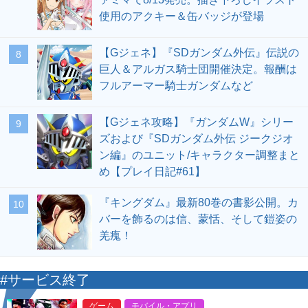
使用のアクキー＆缶バッジが登場
【Gジェネ】『SDガンダム外伝』伝説の
8
巨人＆アルガス騎士団開催決定。報酬は
フルアーマー騎士ガンダムなど
【Gジェネ攻略】『ガンダムW』シリー
9
ズおよび『SDガンダム外伝 ジークジオ
ン編』のユニット/キャラクター調整まと
め【プレイ日記#61】
『キングダム』最新80巻の書影公開。カ
10
バーを飾るのは信、蒙恬、そして鎧姿の
羌瘣！
#サービス終了
ゲーム
モバイル・アプリ