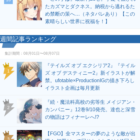
たカズマとダクネス。納税から逃れるた
め禁断の策へ…（ネタバレあり）【この
素晴らしい世界に祝福を！】
週間記事ランキング
集計期間：
08月01日〜08月07日
『テイルズ オブ エクシリア2』『テイル
1
ズ オブ デスティニー2』新イラストが解
禁。ufotable×ProductionIGの描き下ろし
イラスト企画は毎月更新
『続・魔法科高校の劣等生 メイジアン・
2
カンパニー』12巻9/10発売。達也と深雪
の物語はフィナーレへ!?
【FGO】全マスターの夢のような敵が出
3