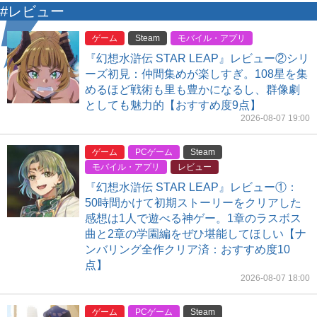
#レビュー
ゲーム
Steam
モバイル・アプリ
『幻想水滸伝 STAR LEAP』レビュー②シリ
ーズ初見：仲間集めが楽しすぎ。108星を集
めるほど戦術も里も豊かになるし、群像劇
としても魅力的【おすすめ度9点】
2026-08-07 19:00
ゲーム
PCゲーム
Steam
モバイル・アプリ
レビュー
『幻想水滸伝 STAR LEAP』レビュー①：
50時間かけて初期ストーリーをクリアした
感想は1人で遊べる神ゲー。1章のラスボス
曲と2章の学園編をぜひ堪能してほしい【ナ
ンバリング全作クリア済：おすすめ度10
点】
2026-08-07 18:00
ゲーム
PCゲーム
Steam