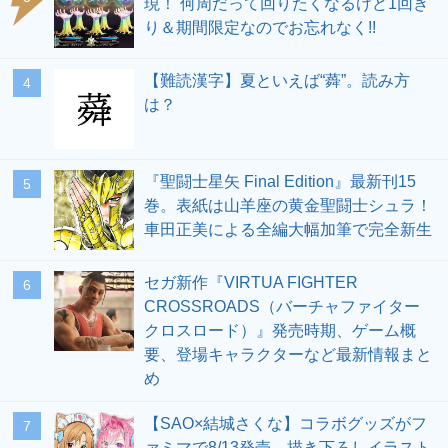
現！ 何周だって回りたくなるけど1回き
り＆期間限定なのでお忘れなく!!
【難読漢字】夏といえば“蕣”。読み方
4
は？
『聖闘士星矢 Final Edition』最新刊15
5
巻。表紙は山羊座の黄金聖闘士シュラ！
車田正美による全編大幅加筆で完全新生
セガ新作『VIRTUA FIGHTER
6
CROSSROADS（バーチャファイター
クロスロード）』発売時期、ゲーム概
要、登場キャラクターなど最新情報まと
め
【SAO×結城さくな】コラボグッズがフ
7
ァミマで8/13発売。描き下ろしイラスト