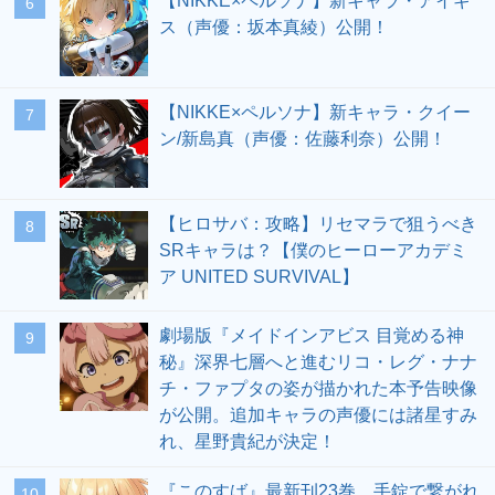
【NIKKE×ペルソナ】新キャラ・アイギ
6
ス（声優：坂本真綾）公開！
【NIKKE×ペルソナ】新キャラ・クイー
7
ン/新島真（声優：佐藤利奈）公開！
【ヒロサバ：攻略】リセマラで狙うべき
8
SRキャラは？【僕のヒーローアカデミ
ア UNITED SURVIVAL】
劇場版『メイドインアビス 目覚める神
9
秘』深界七層へと進むリコ・レグ・ナナ
チ・ファプタの姿が描かれた本予告映像
が公開。追加キャラの声優には諸星すみ
れ、星野貴紀が決定！
『このすば』最新刊23巻。手錠で繋がれ
10