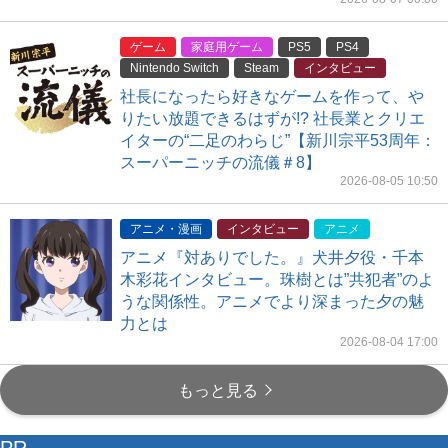
ゲーム
家庭用ゲーム
PS5
PS4
Nintendo Switch
Steam
インタビュー
社長になったら好きなゲームを作って、や
りたい放題できるはずが!? 社長業とクリエ
イターの“二足のわらじ”【新川宗平53周年：
スーパーニッチの流儀＃8】
2026-08-05 10:50
アニメ・漫画
インタビュー
アニメ
アニメ『対ありでした。』犬井夕役・千本
木彩花インタビュー。珠樹とは”共犯者”のよ
うな関係性。アニメでより深まった夕の魅
力とは
2026-08-04 17:00
もっと見る