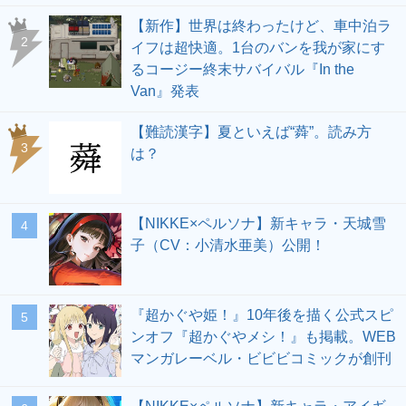
【新作】世界は終わったけど、車中泊ラ
2
イフは超快適。1台のバンを我が家にす
るコージー終末サバイバル『In the
Van』発表
【難読漢字】夏といえば“蕣”。読み方
3
は？
【NIKKE×ペルソナ】新キャラ・天城雪
4
子（CV：小清水亜美）公開！
『超かぐや姫！』10年後を描く公式スピ
5
ンオフ『超かぐやメシ！』も掲載。WEB
マンガレーベル・ビビビコミックが創刊