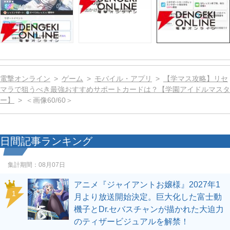
電撃オンライン
ゲーム
モバイル・アプリ
【学マス攻略】リセ
マラで狙うべき最強おすすめサポートカードは？【学園アイドルマスタ
ー】
＜画像60/60＞
日間記事ランキング
集計期間：
08月07日
アニメ『ジャイアントお嬢様』2027年1
1
月より放送開始決定。巨大化した富士動
機子とDr.セバスチャンが描かれた大迫力
のティザービジュアルを解禁！