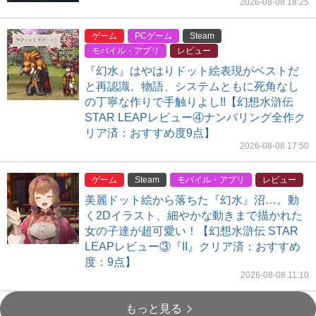
2026-08-08 18:25
ゲーム
PCゲーム
Steam
モバイル・アプリ
レビュー
『幻水』はやはりドット絵表現がベストだ
と再認識。物語、システムともに死角なし
の丁寧な作りで手触りよし!!【幻想水滸伝
STAR LEAPレビュー④ナンバリング全作ク
リア済：おすすめ度9点】
2026-08-08 17:50
ゲーム
Steam
モバイル・アプリ
レビュー
美麗ドット絵から落ちた『幻水』沼…。動
く2Dイラスト、細やかな動きまで描かれた
女の子達が超可愛い！【幻想水滸伝 STAR
LEAPレビュー③『II』クリア済：おすすめ
度：9点】
2026-08-08 11:10
もっと見る