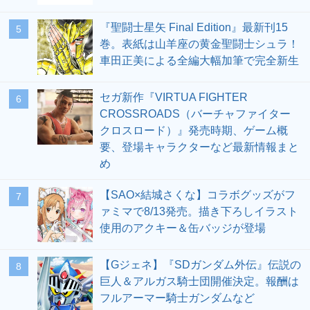
『聖闘士星矢 Final Edition』最新刊15
5
巻。表紙は山羊座の黄金聖闘士シュラ！
車田正美による全編大幅加筆で完全新生
セガ新作『VIRTUA FIGHTER
6
CROSSROADS（バーチャファイター
クロスロード）』発売時期、ゲーム概
要、登場キャラクターなど最新情報まと
め
【SAO×結城さくな】コラボグッズがフ
7
ァミマで8/13発売。描き下ろしイラスト
使用のアクキー＆缶バッジが登場
【Gジェネ】『SDガンダム外伝』伝説の
8
巨人＆アルガス騎士団開催決定。報酬は
フルアーマー騎士ガンダムなど