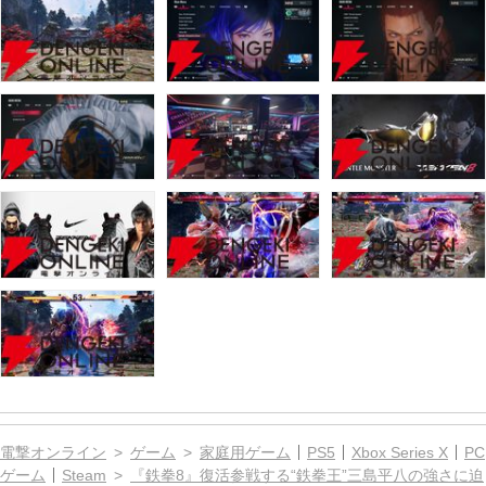
電撃オンライン
ゲーム
家庭用ゲーム
PS5
Xbox Series X
PC
ゲーム
Steam
『鉄拳8』復活参戦する“鉄拳王”三島平八の強さに迫