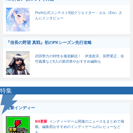
PixAI公式コンテスト8冠クリエイター・エル（Eru）さ
んにインタビュー
『信長の野望 真戦』初のPKシーズン先行攻略
武田勢力の特性を徹底解説！ 伊達政宗、長野業正、佐
竹義重など8人の新武将やおすすめ編制も
特集
電撃インディー
8/4更新
インディーゲーム関連のニュースをまとめて掲
載。編集部おすすめのインディゲームのレビューなど
も。