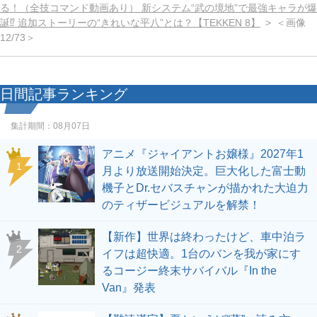
る！（全技コマンド動画あり） 新システム“武の境地”で最強キャラが爆
誕⁉ 追加ストーリーの“きれいな平八”とは？【TEKKEN 8】
＜画像
12/73＞
日間記事ランキング
集計期間：
08月07日
アニメ『ジャイアントお嬢様』2027年1
1
月より放送開始決定。巨大化した富士動
機子とDr.セバスチャンが描かれた大迫力
のティザービジュアルを解禁！
【新作】世界は終わったけど、車中泊ラ
2
イフは超快適。1台のバンを我が家にす
るコージー終末サバイバル『In the
Van』発表