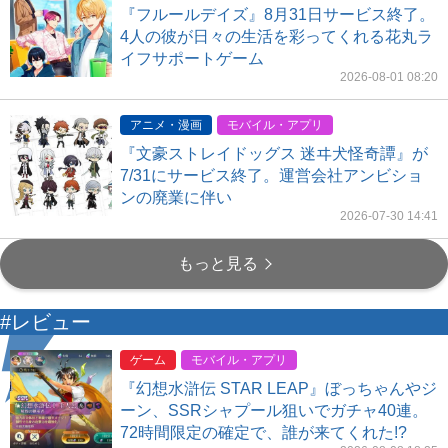
『フルールデイズ』8月31日サービス終了。
4人の彼が日々の生活を彩ってくれる花丸ラ
イフサポートゲーム
2026-08-01 08:20
アニメ・漫画
モバイル・アプリ
『文豪ストレイドッグス 迷ヰ犬怪奇譚』が
7/31にサービス終了。運営会社アンビショ
ンの廃業に伴い
2026-07-30 14:41
もっと見る
#レビュー
ゲーム
モバイル・アプリ
『幻想水滸伝 STAR LEAP』ぼっちゃんやジ
ーン、SSRシャプール狙いでガチャ40連。
72時間限定の確定で、誰が来てくれた!?