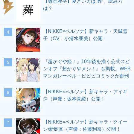
【難読漢字】夏といえば“蕣”。読み方
3
は？
【NIKKE×ペルソナ】新キャラ・天城雪
4
子（CV：小清水亜美）公開！
『超かぐや姫！』10年後を描く公式スピ
5
ンオフ『超かぐやメシ！』も掲載。WEB
マンガレーベル・ビビビコミックが創刊
【NIKKE×ペルソナ】新キャラ・アイギ
6
ス（声優：坂本真綾）公開！
【NIKKE×ペルソナ】新キャラ・クイー
7
ン/新島真（声優：佐藤利奈）公開！