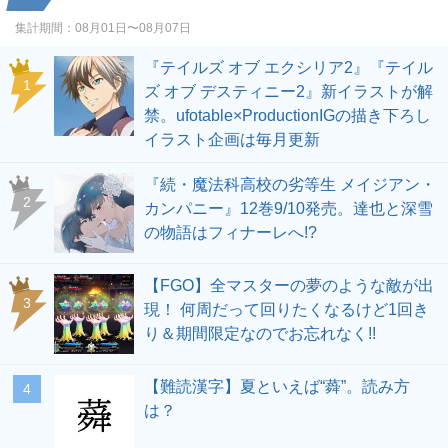
集計期間：
08月01日〜08月07日
『テイルズ オブ エクシリア2』『テイル
1
ズ オブ デスティニー2』新イラストが解
禁。ufotable×ProductionIGの描き下ろし
イラスト企画は毎月更新
『続・魔法科高校の劣等生 メイジアン・
2
カンパニー』12巻9/10発売。達也と深雪
の物語はフィナーレへ!?
【FGO】全マスターの夢のような敵が出
3
現！ 何周だって回りたくなるけど1回き
り＆期間限定なのでお忘れなく!!
【難読漢字】夏といえば“蕣”。読み方
4
は？