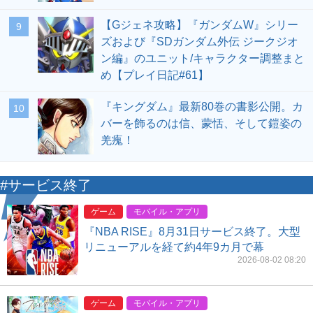
【Gジェネ攻略】『ガンダムW』シリー
9
ズおよび『SDガンダム外伝 ジークジオ
ン編』のユニット/キャラクター調整まと
め【プレイ日記#61】
『キングダム』最新80巻の書影公開。カ
10
バーを飾るのは信、蒙恬、そして鎧姿の
羌瘣！
#サービス終了
ゲーム
モバイル・アプリ
『NBA RISE』8月31日サービス終了。大型
リニューアルを経て約4年9カ月で幕
2026-08-02 08:20
ゲーム
モバイル・アプリ