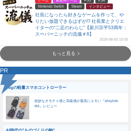
ゲーム
家庭用ゲーム
PS5
PS4
Nintendo Switch
Steam
インタビュー
社長になったら好きなゲームを作って、や
りたい放題できるはずが!? 社長業とクリエ
イターの“二足のわらじ”【新川宗平53周年：
スーパーニッチの流儀＃8】
2026-08-05 10:50
もっと見る
PR
56gの軽量スマホコントローラー
絶妙なオモチャ感と高級感が最高にエモい『abxylute
M4』レビュー
AI時代の"ものづくりの軸"