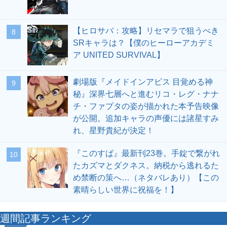
【ヒロサバ：攻略】リセマラで狙うべき
8
SRキャラは？【僕のヒーローアカデミ
ア UNITED SURVIVAL】
劇場版『メイドインアビス 目覚める神
9
秘』深界七層へと進むリコ・レグ・ナナ
チ・ファプタの姿が描かれた本予告映像
が公開。追加キャラの声優には諸星すみ
れ、星野貴紀が決定！
『このすば』最新刊23巻。手錠で繋がれ
10
たカズマとダクネス。納税から逃れるた
め禁断の策へ…（ネタバレあり）【この
素晴らしい世界に祝福を！】
週間記事ランキング