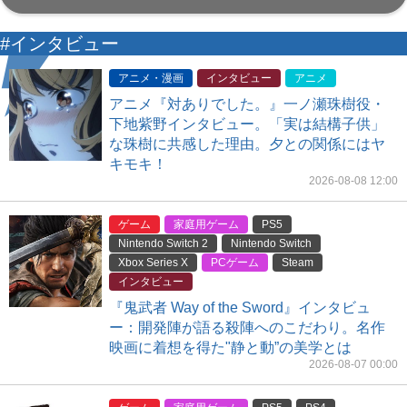
#インタビュー
アニメ・漫画
インタビュー
アニメ
アニメ『対ありでした。』一ノ瀬珠樹役・
下地紫野インタビュー。「実は結構子供」
な珠樹に共感した理由。夕との関係にはヤ
キモキ！
2026-08-08 12:00
ゲーム
家庭用ゲーム
PS5
Nintendo Switch 2
Nintendo Switch
Xbox Series X
PCゲーム
Steam
インタビュー
『鬼武者 Way of the Sword』インタビュ
ー：開発陣が語る殺陣へのこだわり。名作
映画に着想を得た"静と動”の美学とは
2026-08-07 00:00