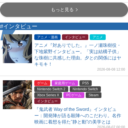
もっと見る
#インタビュー
アニメ・漫画
インタビュー
アニメ
アニメ『対ありでした。』一ノ瀬珠樹役・
下地紫野インタビュー。「実は結構子供」
な珠樹に共感した理由。夕との関係にはヤ
キモキ！
2026-08-08 12:00
ゲーム
家庭用ゲーム
PS5
Nintendo Switch 2
Nintendo Switch
Xbox Series X
PCゲーム
Steam
インタビュー
『鬼武者 Way of the Sword』インタビュ
ー：開発陣が語る殺陣へのこだわり。名作
映画に着想を得た"静と動”の美学とは
2026-08-07 00:00