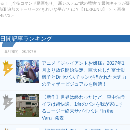
る！（全技コマンド動画あり） 新システム“武の境地”で最強キャラが爆
誕⁉ 追加ストーリーの“きれいな平八”とは？【TEKKEN 8】
＜画像
45/73＞
日間記事ランキング
集計期間：
08月07日
アニメ『ジャイアントお嬢様』2027年1
1
月より放送開始決定。巨大化した富士動
機子とDr.セバスチャンが描かれた大迫力
のティザービジュアルを解禁！
【新作】世界は終わったけど、車中泊ラ
2
イフは超快適。1台のバンを我が家にす
るコージー終末サバイバル『In the
Van』発表