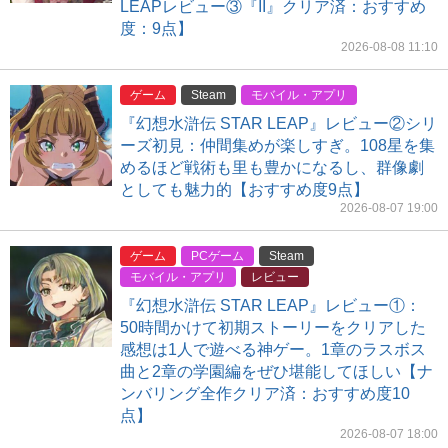
LEAPレビュー③『II』クリア済：おすすめ
度：9点】
2026-08-08 11:10
ゲーム
Steam
モバイル・アプリ
『幻想水滸伝 STAR LEAP』レビュー②シリ
ーズ初見：仲間集めが楽しすぎ。108星を集
めるほど戦術も里も豊かになるし、群像劇
としても魅力的【おすすめ度9点】
2026-08-07 19:00
ゲーム
PCゲーム
Steam
モバイル・アプリ
レビュー
『幻想水滸伝 STAR LEAP』レビュー①：
50時間かけて初期ストーリーをクリアした
感想は1人で遊べる神ゲー。1章のラスボス
曲と2章の学園編をぜひ堪能してほしい【ナ
ンバリング全作クリア済：おすすめ度10
点】
2026-08-07 18:00