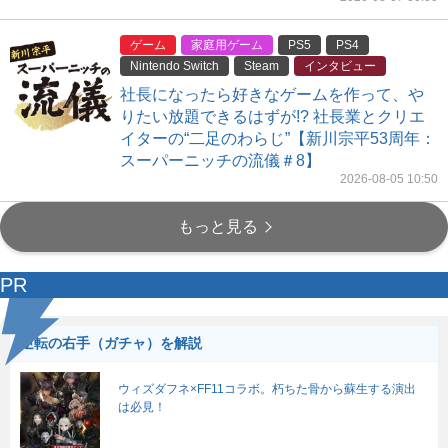
ゲーム
家庭用ゲーム
PS5
PS4
Nintendo Switch
Steam
インタビュー
社長になったら好きなゲームを作って、や
りたい放題できるはずが!? 社長業とクリエ
イターの“二足のわらじ”【新川宗平53周年：
スーパーニッチの流儀＃8】
2026-08-05 10:50
もっと見る
PR
逆転の右手（ガチャ）を解説
ウィズダフネ×FF11コラボ。朽ちた骨から蘇生する演出
は必見！