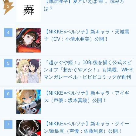
【難読漢字】夏といえば“蕣”。読み方
3
は？
【NIKKE×ペルソナ】新キャラ・天城雪
4
子（CV：小清水亜美）公開！
『超かぐや姫！』10年後を描く公式スピ
5
ンオフ『超かぐやメシ！』も掲載。WEB
マンガレーベル・ビビビコミックが創刊
【NIKKE×ペルソナ】新キャラ・アイギ
6
ス（声優：坂本真綾）公開！
【NIKKE×ペルソナ】新キャラ・クイー
7
ン/新島真（声優：佐藤利奈）公開！