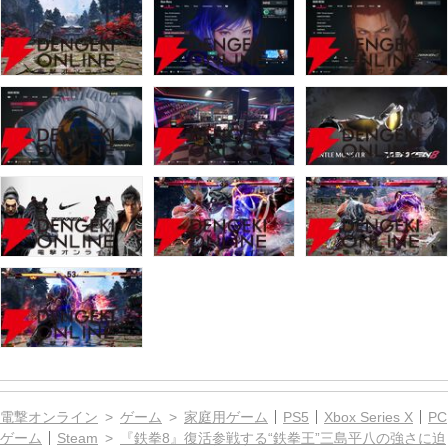
電撃オンライン
ゲーム
家庭用ゲーム
PS5
Xbox Series X
PC
ゲーム
Steam
『鉄拳8』復活参戦する“鉄拳王”三島平八の強さに迫