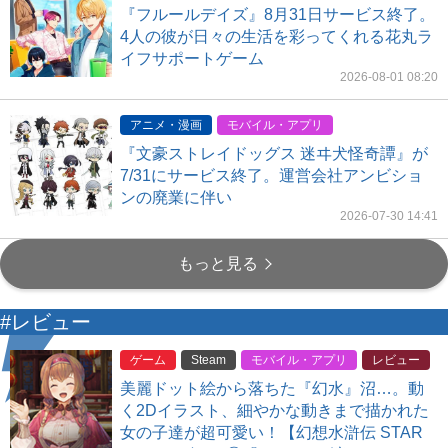
『フルールデイズ』8月31日サービス終了。
4人の彼が日々の生活を彩ってくれる花丸ラ
イフサポートゲーム
2026-08-01 08:20
アニメ・漫画
モバイル・アプリ
『文豪ストレイドッグス 迷ヰ犬怪奇譚』が
7/31にサービス終了。運営会社アンビショ
ンの廃業に伴い
2026-07-30 14:41
もっと見る
#レビュー
ゲーム
Steam
モバイル・アプリ
レビュー
美麗ドット絵から落ちた『幻水』沼…。動
く2Dイラスト、細やかな動きまで描かれた
女の子達が超可愛い！【幻想水滸伝 STAR