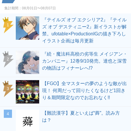
集計期間：
08月01日〜08月07日
『テイルズ オブ エクシリア2』『テイル
1
ズ オブ デスティニー2』新イラストが解
禁。ufotable×ProductionIGの描き下ろし
イラスト企画は毎月更新
『続・魔法科高校の劣等生 メイジアン・
2
カンパニー』12巻9/10発売。達也と深雪
の物語はフィナーレへ!?
【FGO】全マスターの夢のような敵が出
3
現！ 何周だって回りたくなるけど1回き
り＆期間限定なのでお忘れなく!!
【難読漢字】夏といえば“蕣”。読み方
4
は？