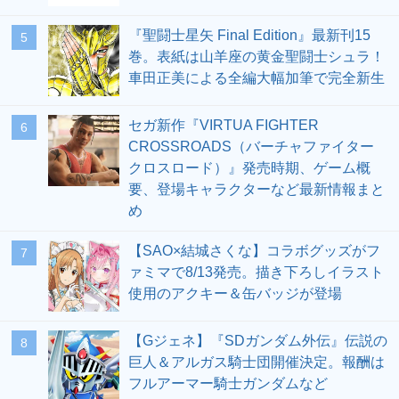
『聖闘士星矢 Final Edition』最新刊15
5
巻。表紙は山羊座の黄金聖闘士シュラ！
車田正美による全編大幅加筆で完全新生
セガ新作『VIRTUA FIGHTER
6
CROSSROADS（バーチャファイター
クロスロード）』発売時期、ゲーム概
要、登場キャラクターなど最新情報まと
め
【SAO×結城さくな】コラボグッズがフ
7
ァミマで8/13発売。描き下ろしイラスト
使用のアクキー＆缶バッジが登場
【Gジェネ】『SDガンダム外伝』伝説の
8
巨人＆アルガス騎士団開催決定。報酬は
フルアーマー騎士ガンダムなど