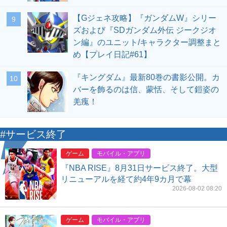
【Gジェネ攻略】『ガンダムW』シリー
9
ズおよび『SDガンダム外伝 ジークジオ
ン編』のユニット/キャラクター調整まと
め【プレイ日記#61】
『キングダム』最新80巻の書影公開。カ
10
バーを飾るのは信、蒙恬、そして鎧姿の
羌瘣！
#サービス終了
ゲーム
モバイル・アプリ
『NBA RISE』8月31日サービス終了。大型
リニューアルを経て約4年9カ月で幕
2026-08-02 08:20
ゲーム
モバイル・アプリ