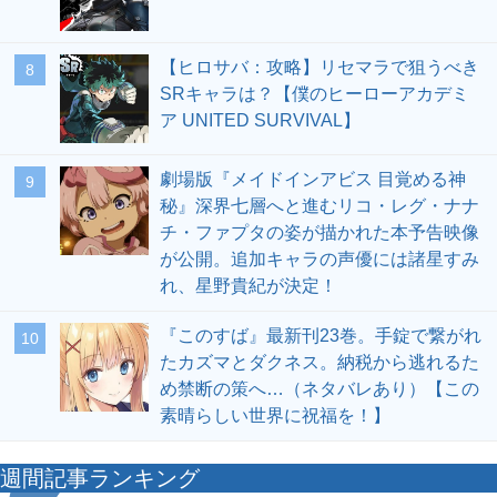
【ヒロサバ：攻略】リセマラで狙うべき
8
SRキャラは？【僕のヒーローアカデミ
ア UNITED SURVIVAL】
劇場版『メイドインアビス 目覚める神
9
秘』深界七層へと進むリコ・レグ・ナナ
チ・ファプタの姿が描かれた本予告映像
が公開。追加キャラの声優には諸星すみ
れ、星野貴紀が決定！
『このすば』最新刊23巻。手錠で繋がれ
10
たカズマとダクネス。納税から逃れるた
め禁断の策へ…（ネタバレあり）【この
素晴らしい世界に祝福を！】
週間記事ランキング