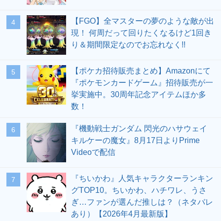
【FGO】全マスターの夢のような敵が出
4
現！ 何周だって回りたくなるけど1回き
り＆期間限定なのでお忘れなく!!
【ポケカ招待販売まとめ】Amazonにて
5
『ポケモンカードゲーム』招待販売が一
挙実施中。30周年記念アイテムほか多
数！
『機動戦士ガンダム 閃光のハサウェイ
6
キルケーの魔女』8月17日よりPrime
Videoで配信
『ちいかわ』人気キャラクターランキン
7
グTOP10。ちいかわ、ハチワレ、うさ
ぎ…ファンが選んだ推しは？（ネタバレ
あり）【2026年4月最新版】