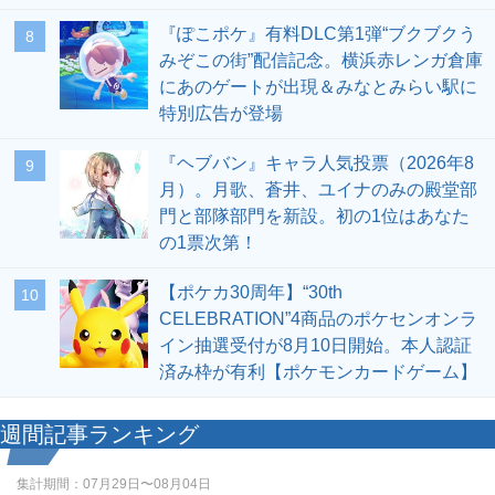
『ぽこポケ』有料DLC第1弾“ブクブクう
8
みぞこの街”配信記念。横浜赤レンガ倉庫
にあのゲートが出現＆みなとみらい駅に
特別広告が登場
『ヘブバン』キャラ人気投票（2026年8
9
月）。月歌、蒼井、ユイナのみの殿堂部
門と部隊部門を新設。初の1位はあなた
の1票次第！
【ポケカ30周年】“30th
10
CELEBRATION”4商品のポケセンオンラ
イン抽選受付が8月10日開始。本人認証
済み枠が有利【ポケモンカードゲーム】
週間記事ランキング
集計期間：
07月29日〜08月04日