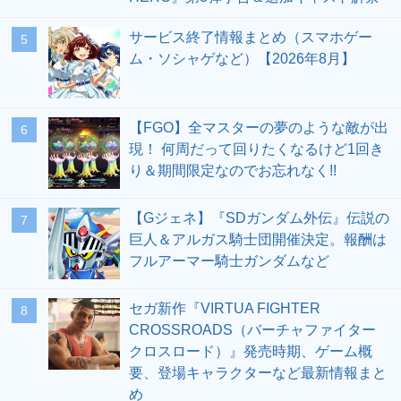
サービス終了情報まとめ（スマホゲー
5
ム・ソシャゲなど）【2026年8月】
【FGO】全マスターの夢のような敵が出
6
現！ 何周だって回りたくなるけど1回き
り＆期間限定なのでお忘れなく!!
【Gジェネ】『SDガンダム外伝』伝説の
7
巨人＆アルガス騎士団開催決定。報酬は
フルアーマー騎士ガンダムなど
セガ新作『VIRTUA FIGHTER
8
CROSSROADS（バーチャファイター
クロスロード）』発売時期、ゲーム概
要、登場キャラクターなど最新情報まと
め