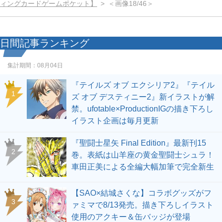
ィングカードゲームポケット】
＜画像18/46＞
日間記事ランキング
集計期間：
08月04日
『テイルズ オブ エクシリア2』『テイル
1
ズ オブ デスティニー2』新イラストが解
禁。ufotable×ProductionIGの描き下ろし
イラスト企画は毎月更新
『聖闘士星矢 Final Edition』最新刊15
2
巻。表紙は山羊座の黄金聖闘士シュラ！
車田正美による全編大幅加筆で完全新生
【SAO×結城さくな】コラボグッズがフ
3
ァミマで8/13発売。描き下ろしイラスト
使用のアクキー＆缶バッジが登場