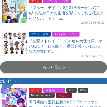
ゲーム
モバイル・アプリ
『フルールデイズ』8月31日サービス終了。
4人の彼が日々の生活を彩ってくれる花丸ラ
イフサポートゲーム
2026-08-01 08:20
アニメ・漫画
モバイル・アプリ
『文豪ストレイドッグス 迷ヰ犬怪奇譚』が
7/31にサービス終了。運営会社アンビショ
ンの廃業に伴い
2026-07-30 14:41
もっと見る
#レビュー
ゲーム
家庭用ゲーム
PS5
PS4
Nintendo Switch
レビュー
岡田耕始＆里見直新作RPG『ヴィリオン：