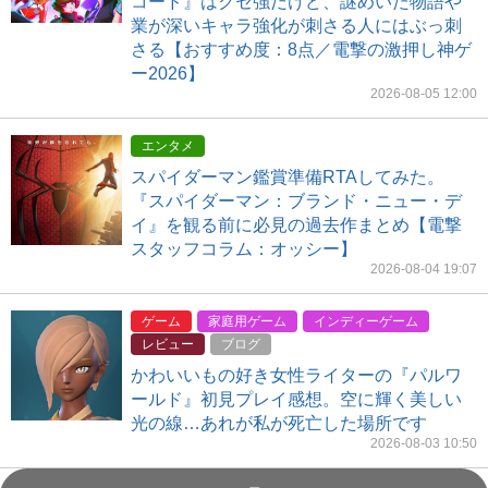
コード』はクセ強だけど、謎めいた物語や
業が深いキャラ強化が刺さる人にはぶっ刺
さる【おすすめ度：8点／電撃の激押し神ゲ
ー2026】
2026-08-05 12:00
エンタメ
スパイダーマン鑑賞準備RTAしてみた。
『スパイダーマン：ブランド・ニュー・デ
イ』を観る前に必見の過去作まとめ【電撃
スタッフコラム：オッシー】
2026-08-04 19:07
ゲーム
家庭用ゲーム
インディーゲーム
レビュー
ブログ
かわいいもの好き女性ライターの『パルワ
ールド』初見プレイ感想。空に輝く美しい
光の線…あれが私が死亡した場所です
2026-08-03 10:50