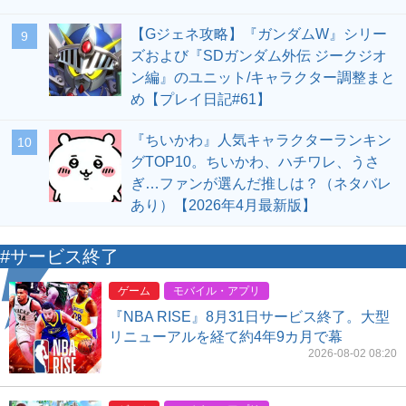
【Gジェネ攻略】『ガンダムW』シリー
9
ズおよび『SDガンダム外伝 ジークジオ
ン編』のユニット/キャラクター調整まと
め【プレイ日記#61】
『ちいかわ』人気キャラクターランキン
10
グTOP10。ちいかわ、ハチワレ、うさ
ぎ…ファンが選んだ推しは？（ネタバレ
あり）【2026年4月最新版】
#サービス終了
ゲーム
モバイル・アプリ
『NBA RISE』8月31日サービス終了。大型
リニューアルを経て約4年9カ月で幕
2026-08-02 08:20