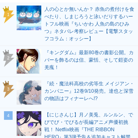
人の心とか無いんか？ 赤魚の煮付けを食
1
べたり、しまじろうと泳いだりするハー
トフル映画『ちいかわ 人魚の島のひみ
つ』ネタバレ考察レビュー【電撃スタッ
フコラム：オッシー】
『キングダム』最新80巻の書影公開。カ
2
バーを飾るのは信、蒙恬、そして鎧姿の
羌瘣！
『続・魔法科高校の劣等生 メイジアン・
3
カンパニー』12巻9/10発売。達也と深雪
の物語はフィナーレへ!?
【にじさんじ】月ノ美兎、ルンルン、で
4
びでび・でびるが長編アニメ声優初挑
戦！ Netflix映画『THE RIBBON
HERO』第3弾予告＆追加キャスト解禁