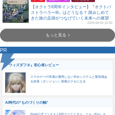
【オクトラ8周年インタビュー】『オクトパ
ストラベラーIII』はどうなる？ 踏みしめて
きた旅の足跡がつなげていく未来への展望
2026-08-02 10:50
もっと見る
PR
『ウィズダフネ』初心者レビュー
スマホゲーの常識が通用しない辛めシステムと緊張感あ
る奈落（ダンジョン）探索がクセになる
AI時代の"ものづくりの軸"
PixAI公式コンテスト8冠クリエイター・エル（Eru）さ