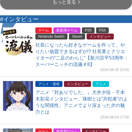
もっと見る
#インタビュー
ゲーム
家庭用ゲーム
PS5
PS4
Nintendo Switch
Steam
インタビュー
社長になったら好きなゲームを作って、や
りたい放題できるはずが!? 社長業とクリエ
イターの“二足のわらじ”【新川宗平53周年：
スーパーニッチの流儀＃8】
2026-08-05 10:50
アニメ・漫画
インタビュー
アニメ
アニメ『対ありでした。』犬井夕役・千本
木彩花インタビュー。珠樹とは”共犯者”のよ
うな関係性。アニメでより深まった夕の魅
力とは
2026-08-04 17:00
ゲーム
家庭用ゲーム
インタビュー