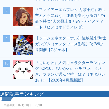
『ファイアーエムブレム 万紫千紅』救世
8
主とともに戦う、運命を変えうる力と宿
命を持つ4人の戦士まとめ（カイ／ディ
ートリヒ／セオドラ／レダ）
【ジージェネエターナル】強敵襲来“騎士
9
ガンダム（ケンタウロス形態）”が8/6よ
り開催【Gジェネ】
『ちいかわ』人気キャラクターランキン
10
グTOP10。ちいかわ、ハチワレ、うさ
ぎ…ファンが選んだ推しは？（ネタバレ
あり）【2026年4月最新版】
週間記事ランキング
集計期間：
07月30日〜08月05日