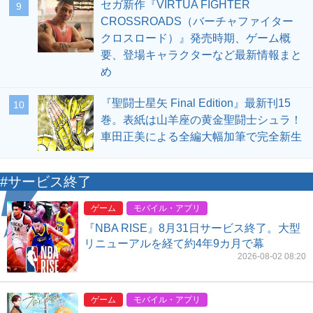
セガ新作『VIRTUA FIGHTER
9
CROSSROADS（バーチャファイター
クロスロード）』発売時期、ゲーム概
要、登場キャラクターなど最新情報まと
め
『聖闘士星矢 Final Edition』最新刊15
10
巻。表紙は山羊座の黄金聖闘士シュラ！
車田正美による全編大幅加筆で完全新生
#サービス終了
ゲーム
モバイル・アプリ
『NBA RISE』8月31日サービス終了。大型
リニューアルを経て約4年9カ月で幕
2026-08-02 08:20
ゲーム
モバイル・アプリ