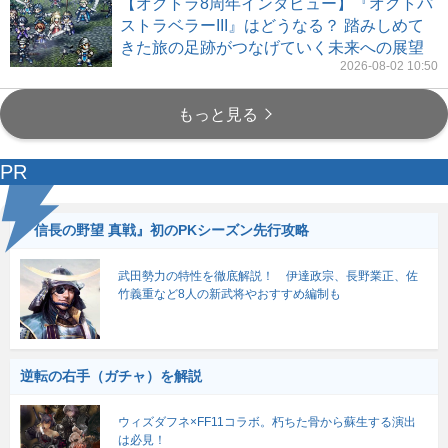
【オクトラ8周年インタビュー】『オクトパ
ストラベラーIII』はどうなる？ 踏みしめて
きた旅の足跡がつなげていく未来への展望
2026-08-02 10:50
もっと見る
PR
『信長の野望 真戦』初のPKシーズン先行攻略
武田勢力の特性を徹底解説！ 伊達政宗、長野業正、佐
竹義重など8人の新武将やおすすめ編制も
逆転の右手（ガチャ）を解説
ウィズダフネ×FF11コラボ。朽ちた骨から蘇生する演出
は必見！