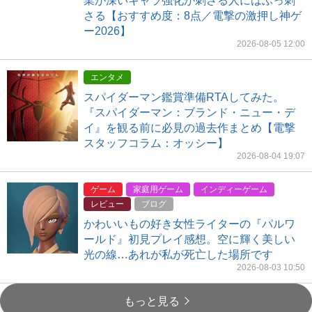
業が深いキャラ強化が刺さる人にはぶっ刺
さる【おすすめ度：8点／電撃の激押し神ゲ
ー2026】
2026-08-05 12:00
エンタメ
スパイダーマン鑑賞準備RTAしてみた。
『スパイダーマン：ブランド・ニュー・デ
イ』を観る前に必見の過去作まとめ【電撃
スタッフコラム：オッシー】
2026-08-04 19:07
ゲーム
家庭用ゲーム
インディーゲーム
レビュー
ブログ
かわいいもの好き女性ライターの『パルワ
ールド』初見プレイ感想。空に輝く美しい
光の線…あれが私が死亡した場所です
2026-08-03 10:50
もっと見る