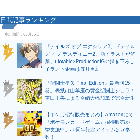
日間記事ランキング
集計期間：
08月05日
『テイルズ オブ エクシリア2』『テイル
1
ズ オブ デスティニー2』新イラストが解
禁。ufotable×ProductionIGの描き下ろし
イラスト企画は毎月更新
『聖闘士星矢 Final Edition』最新刊15
2
巻。表紙は山羊座の黄金聖闘士シュラ！
車田正美による全編大幅加筆で完全新生
【ポケカ招待販売まとめ】Amazonにて
3
『ポケモンカードゲーム』招待販売が一
挙実施中。30周年記念アイテムほか多
数！