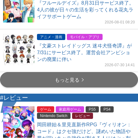
『フルールデイズ』8月31日サービス終了。
4人の彼が日々の生活を彩ってくれる花丸ラ
イフサポートゲーム
2026-08-01 08:20
アニメ・漫画
モバイル・アプリ
『文豪ストレイドッグス 迷ヰ犬怪奇譚』が
7/31にサービス終了。運営会社アンビショ
ンの廃業に伴い
2026-07-30 14:41
もっと見る
#レビュー
ゲーム
家庭用ゲーム
PS5
PS4
Nintendo Switch
レビュー
岡田耕始＆里見直新作RPG『ヴィリオン：
コード』はクセ強だけど、謎めいた物語や