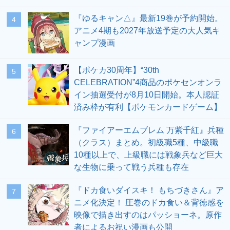
『ゆるキャン△』最新19巻が予約開始。
4
アニメ4期も2027年放送予定の大人気キ
ャンプ漫画
【ポケカ30周年】“30th
5
CELEBRATION”4商品のポケセンオンラ
イン抽選受付が8月10日開始。本人認証
済み枠が有利【ポケモンカードゲーム】
『ファイアーエムブレム 万紫千紅』兵種
6
（クラス）まとめ。初級職5種、中級職
10種以上で、上級職には戦象兵など巨大
な生物に乗って戦う兵種も存在
『ドカ食いダイスキ！ もちづきさん』ア
7
ニメ化決定！ 圧巻のドカ食い＆背徳感を
映像で描き出すのはパッショーネ。原作
者によるお祝い漫画も公開