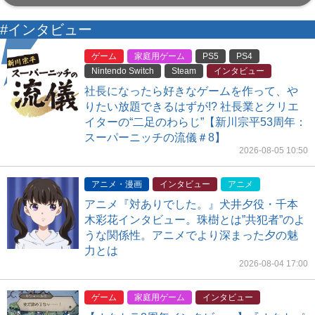
#インタビュー
ゲーム
家庭用ゲーム
PS5
PS4
Nintendo Switch
Steam
インタビュー
社長になったら好きなゲームを作って、や
りたい放題できるはずが!? 社長業とクリエ
イターの“二足のわらじ”【新川宗平53周年：
スーパーニッチの流儀＃8】
2026-08-05 10:50
アニメ・漫画
インタビュー
アニメ
アニメ『対ありでした。』犬井夕役・千本
木彩花インタビュー。珠樹とは”共犯者”のよ
うな関係性。アニメでより深まった夕の魅
力とは
2026-08-04 17:00
ゲーム
家庭用ゲーム
インタビュー