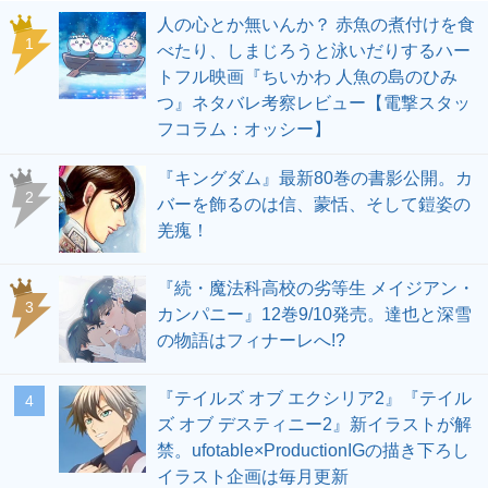
人の心とか無いんか？ 赤魚の煮付けを食
1
べたり、しまじろうと泳いだりするハー
トフル映画『ちいかわ 人魚の島のひみ
つ』ネタバレ考察レビュー【電撃スタッ
フコラム：オッシー】
『キングダム』最新80巻の書影公開。カ
2
バーを飾るのは信、蒙恬、そして鎧姿の
羌瘣！
『続・魔法科高校の劣等生 メイジアン・
3
カンパニー』12巻9/10発売。達也と深雪
の物語はフィナーレへ!?
『テイルズ オブ エクシリア2』『テイル
4
ズ オブ デスティニー2』新イラストが解
禁。ufotable×ProductionIGの描き下ろし
イラスト企画は毎月更新