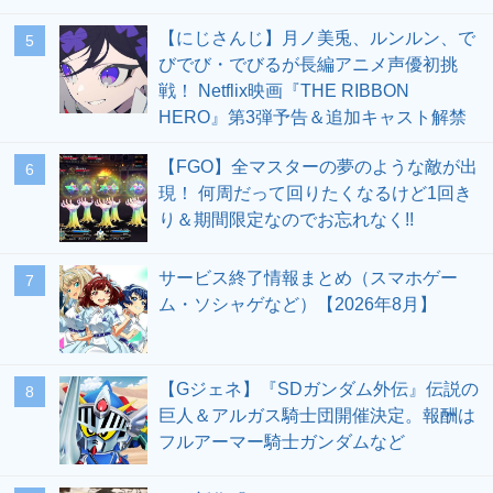
【にじさんじ】月ノ美兎、ルンルン、で
5
びでび・でびるが長編アニメ声優初挑
戦！ Netflix映画『THE RIBBON
HERO』第3弾予告＆追加キャスト解禁
【FGO】全マスターの夢のような敵が出
6
現！ 何周だって回りたくなるけど1回き
り＆期間限定なのでお忘れなく!!
サービス終了情報まとめ（スマホゲー
7
ム・ソシャゲなど）【2026年8月】
【Gジェネ】『SDガンダム外伝』伝説の
8
巨人＆アルガス騎士団開催決定。報酬は
フルアーマー騎士ガンダムなど