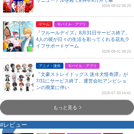
リニューアルを経て約4年9カ月で幕
2026-08-02 08:20
ゲーム
モバイル・アプリ
『フルールデイズ』8月31日サービス終了。
4人の彼が日々の生活を彩ってくれる花丸ラ
イフサポートゲーム
2026-08-01 08:20
アニメ・漫画
モバイル・アプリ
『文豪ストレイドッグス 迷ヰ犬怪奇譚』が
7/31にサービス終了。運営会社アンビショ
ンの廃業に伴い
2026-07-30 14:41
もっと見る
#レビュー