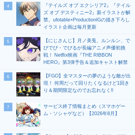
『テイルズ オブ エクシリア2』『テイル
4
ズ オブ デスティニー2』新イラストが解
禁。ufotable×ProductionIGの描き下ろし
イラスト企画は毎月更新
【にじさんじ】月ノ美兎、ルンルン、で
5
びでび・でびるが長編アニメ声優初挑
戦！ Netflix映画『THE RIBBON
HERO』第3弾予告＆追加キャスト解禁
【FGO】全マスターの夢のような敵が出
6
現！ 何周だって回りたくなるけど1回き
り＆期間限定なのでお忘れなく!!
サービス終了情報まとめ（スマホゲー
7
ム・ソシャゲなど）【2026年8月】