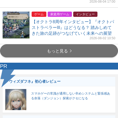
2026-08-04 17:00
ゲーム
家庭用ゲーム
インタビュー
【オクトラ8周年インタビュー】『オクトパ
ストラベラーIII』はどうなる？ 踏みしめて
きた旅の足跡がつなげていく未来への展望
2026-08-02 10:50
もっと見る
PR
『ウィズダフネ』初心者レビュー
スマホゲーの常識が通用しない辛めシステムと緊張感あ
る奈落（ダンジョン）探索がクセになる