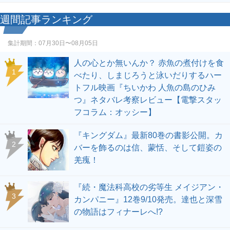
週間記事ランキング
集計期間：
07月30日〜08月05日
人の心とか無いんか？ 赤魚の煮付けを食
1
べたり、しまじろうと泳いだりするハー
トフル映画『ちいかわ 人魚の島のひみ
つ』ネタバレ考察レビュー【電撃スタッ
フコラム：オッシー】
『キングダム』最新80巻の書影公開。カ
2
バーを飾るのは信、蒙恬、そして鎧姿の
羌瘣！
『続・魔法科高校の劣等生 メイジアン・
3
カンパニー』12巻9/10発売。達也と深雪
の物語はフィナーレへ!?