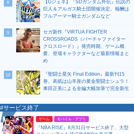
【Gジェネ】『SDガンダム外伝』伝説の
8
巨人＆アルガス騎士団開催決定。報酬は
フルアーマー騎士ガンダムなど
セガ新作『VIRTUA FIGHTER
9
CROSSROADS（バーチャファイター
クロスロード）』発売時期、ゲーム概
要、登場キャラクターなど最新情報まと
め
『聖闘士星矢 Final Edition』最新刊15
10
巻。表紙は山羊座の黄金聖闘士シュラ！
車田正美による全編大幅加筆で完全新生
#サービス終了
ゲーム
モバイル・アプリ
『NBA RISE』8月31日サービス終了。大型