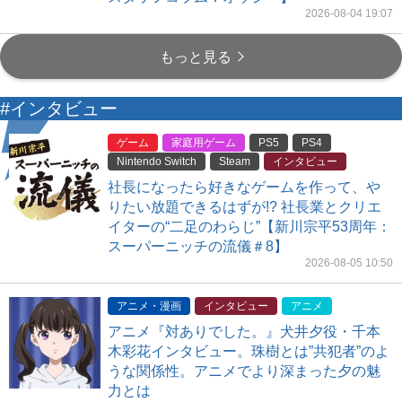
2026-08-04 19:07
もっと見る
#インタビュー
ゲーム
家庭用ゲーム
PS5
PS4
Nintendo Switch
Steam
インタビュー
社長になったら好きなゲームを作って、や
りたい放題できるはずが!? 社長業とクリエ
イターの“二足のわらじ”【新川宗平53周年：
スーパーニッチの流儀＃8】
2026-08-05 10:50
アニメ・漫画
インタビュー
アニメ
アニメ『対ありでした。』犬井夕役・千本
木彩花インタビュー。珠樹とは”共犯者”のよ
うな関係性。アニメでより深まった夕の魅
力とは