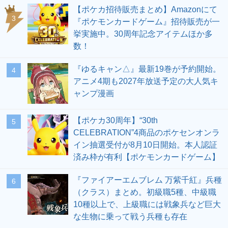
【ポケカ招待販売まとめ】Amazonにて
3
『ポケモンカードゲーム』招待販売が一
挙実施中。30周年記念アイテムほか多
数！
『ゆるキャン△』最新19巻が予約開始。
4
アニメ4期も2027年放送予定の大人気キ
ャンプ漫画
【ポケカ30周年】“30th
5
CELEBRATION”4商品のポケセンオンラ
イン抽選受付が8月10日開始。本人認証
済み枠が有利【ポケモンカードゲーム】
『ファイアーエムブレム 万紫千紅』兵種
6
（クラス）まとめ。初級職5種、中級職
10種以上で、上級職には戦象兵など巨大
な生物に乗って戦う兵種も存在