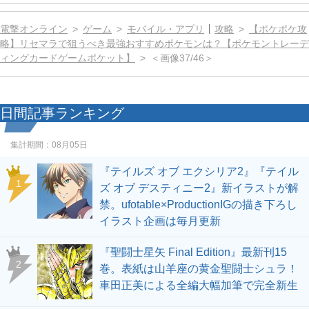
電撃オンライン
ゲーム
モバイル・アプリ
攻略
【ポケポケ攻
略】リセマラで狙うべき最強おすすめポケモンは？【ポケモントレーデ
ィングカードゲームポケット】
＜画像37/46＞
日間記事ランキング
集計期間：
08月05日
『テイルズ オブ エクシリア2』『テイル
1
ズ オブ デスティニー2』新イラストが解
禁。ufotable×ProductionIGの描き下ろし
イラスト企画は毎月更新
『聖闘士星矢 Final Edition』最新刊15
2
巻。表紙は山羊座の黄金聖闘士シュラ！
車田正美による全編大幅加筆で完全新生