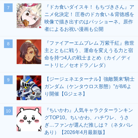
『ドカ食いダイスキ！ もちづきさん』ア
7
ニメ化決定！ 圧巻のドカ食い＆背徳感を
映像で描き出すのはパッショーネ。原作
者によるお祝い漫画も公開
『ファイアーエムブレム 万紫千紅』救世
8
主とともに戦う、運命を変えうる力と宿
命を持つ4人の戦士まとめ（カイ／ディ
ートリヒ／セオドラ／レダ）
【ジージェネエターナル】強敵襲来“騎士
9
ガンダム（ケンタウロス形態）”が8/6よ
り開催【Gジェネ】
『ちいかわ』人気キャラクターランキン
10
グTOP10。ちいかわ、ハチワレ、うさ
ぎ…ファンが選んだ推しは？（ネタバレ
あり）【2026年4月最新版】