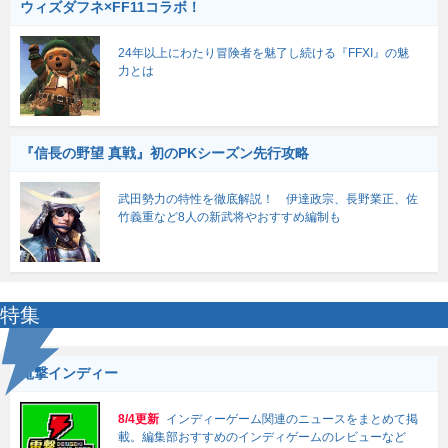
ウィズダフネ×FF11コラボ！
24年以上にわたり冒険者を魅了し続ける『FFXI』の魅
力とは
『信長の野望 真戦』初のPKシーズン先行攻略
武田勢力の特性を徹底解説！ 伊達政宗、長野業正、佐
竹義重など8人の新武将やおすすめ編制も
特集
電撃インディー
8/4更新
インディーゲーム関連のニュースをまとめて掲
載。編集部おすすめのインディゲームのレビューなど