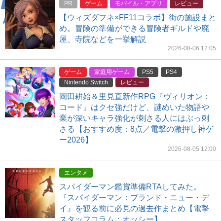
PR
ゲーム
モバイル・アプリ
レビュー
【ウィズダフネ×FF11コラボ】街の施設まと
め。冒険の準備ができる冒険者ギルドや廃
屋、寺院などを一挙解説
2026-08-06 12:05
ゲーム
家庭用ゲーム
PS5
PS4
Nintendo Switch
レビュー
岡田耕始＆里見直新作RPG『ヴィリオン：
コード』はクセ強だけど、謎めいた物語や
業が深いキャラ強化が刺さる人にはぶっ刺
さる【おすすめ度：8点／電撃の激押し神ゲ
ー2026】
2026-08-05 12:00
エンタメ
スパイダーマン鑑賞準備RTAしてみた。
『スパイダーマン：ブランド・ニュー・デ
イ』を観る前に必見の過去作まとめ【電撃
スタッフコラム：オッシー】