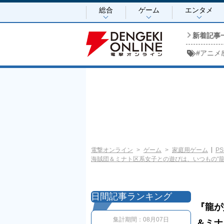
総合
ゲーム
エンタメ
新着記事
#
アニメ
電撃オンライン
ゲーム
家庭用ゲーム
PS
海賊団＆ミナト区系女子との遊びは、いつもの“
日間記事ランキング
『龍が
集計期間：
08月07日
＆ミナ