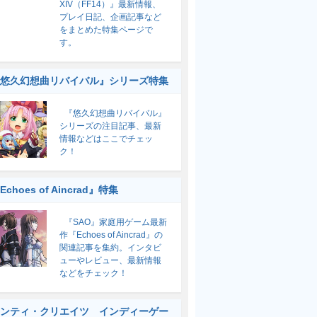
XIV（FF14）』最新情報、
プレイ日記、企画記事など
をまとめた特集ページで
す。
悠久幻想曲リバイバル』シリーズ特集
『悠久幻想曲リバイバル』
シリーズの注目記事、最新
情報などはここでチェッ
ク！
Echoes of Aincrad』特集
『SAO』家庭用ゲーム最新
作『Echoes of Aincrad』の
関連記事を集約。インタビ
ューやレビュー、最新情報
などをチェック！
ンティ・クリエイツ インディーゲー