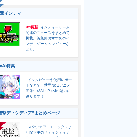
撃インディー
8/4更新
インディーゲーム
関連のニュースをまとめて
掲載。編集部おすすめのイ
ンディゲームのレビューな
ども。
ixAI特集
インタビューや使用レポー
トなどで、世界No.1アニメ
画像生成AI・PixAIの魅力に
迫ります！
電撃ディシディア”まとめページ
スクウェア・エニックスよ
り配信中の『ディシディア