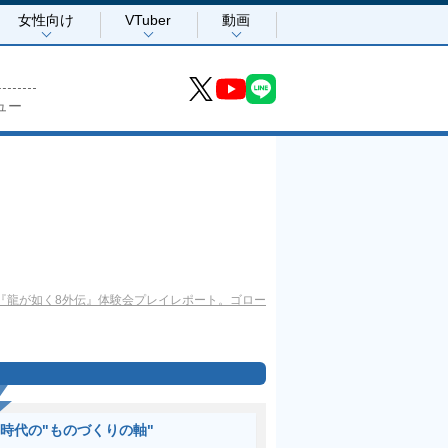
女性向け
VTuber
動画
ュー
『龍が如く8外伝』体験会プレイレポート。ゴロー
I時代の"ものづくりの軸"