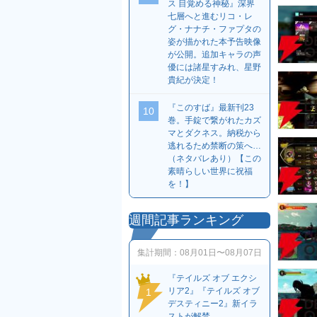
ス 目覚める神秘』深界
七層へと進むリコ・レ
グ・ナナチ・ファプタの
姿が描かれた本予告映像
が公開。追加キャラの声
優には諸星すみれ、星野
貴紀が決定！
『このすば』最新刊23
10
巻。手錠で繋がれたカズ
マとダクネス。納税から
逃れるため禁断の策へ…
（ネタバレあり）【この
素晴らしい世界に祝福
を！】
週間記事ランキング
集計期間：
08月01日〜08月07日
『テイルズ オブ エクシ
リア2』『テイルズ オブ
1
デスティニー2』新イラ
ストが解禁。