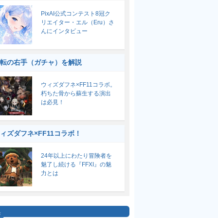
PixAI公式コンテスト8冠ク
リエイター・エル（Eru）さ
んにインタビュー
転の右手（ガチャ）を解説
ウィズダフネ×FF11コラボ。
朽ちた骨から蘇生する演出
は必見！
ィズダフネ×FF11コラボ！
24年以上にわたり冒険者を
魅了し続ける『FFXI』の魅
力とは
集