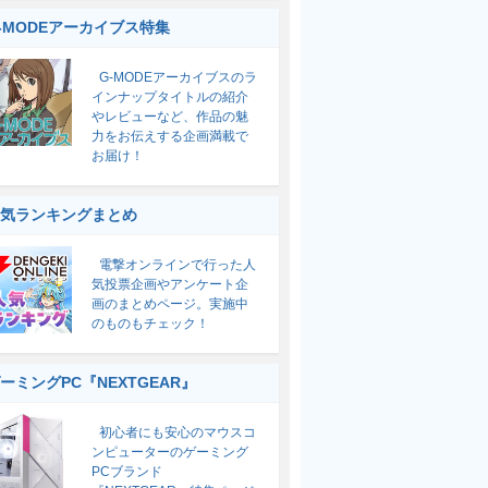
-MODEアーカイブス特集
G-MODEアーカイブスのラ
インナップタイトルの紹介
やレビューなど、作品の魅
力をお伝えする企画満載で
お届け！
気ランキングまとめ
電撃オンラインで行った人
気投票企画やアンケート企
画のまとめページ。実施中
のものもチェック！
ーミングPC『NEXTGEAR』
初心者にも安心のマウスコ
ンピューターのゲーミング
PCブランド