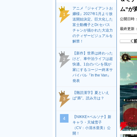
アニメ『ジャイアントお
ム”が
嬢様』2027年1月より放
1
公開日時：2
送開始決定。巨大化した
富士動機子とDr.セバス
最終更新：2
チャンが描かれた大迫力
のティザービジュアルを
解禁！
【新作】世界は終わった
けど、車中泊ライフは超
2
快適。1台のバンを我が
家にするコージー終末サ
バイバル『In the Van』
発表
【難読漢字】夏といえ
ば“蕣”。読み方は？
3
【NIKKE×ペルソナ】新
4
キャラ・天城雪子
（CV：小清水亜美）公
開！