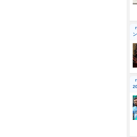
『
ン
『
2