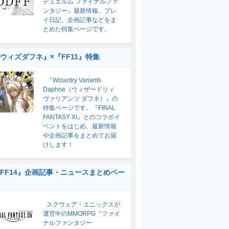
デュエルム ファイナルファ
ンタジー』最新情報、プレ
イ日記、企画記事などをま
とめた特集ページです。
ウィズダフネ』×『FF11』特集
『Wizardry Variants
Daphne（ウィザードリィ
ヴァリアンツ ダフネ）』の
特集ページです。『FINAL
FANTASY XI』とのコラボイ
ベントをはじめ、最新情報
や企画記事をまとめてお届
けします！
FF14』企画記事・ニュースまとめペー
スクウェア・エニックスが
運営中のMMORPG『ファイ
ナルファンタジー