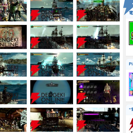
電
P
“