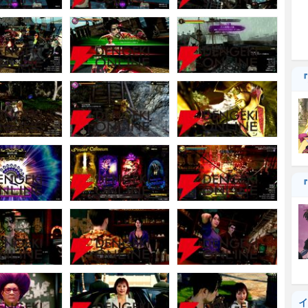
『
『
イ