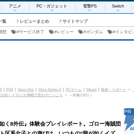
アニメ
PC・ガジェット
電撃PS
Switch
一覧
レビューまとめ
サイトマップ
感想
#
サービス終了
#
レビュー
#
ガンダム
#
インタビ
5
PS4
Xbox One
Xbox Series X
PCゲーム
Steam
取材・リポート
龍が如くイズム”が満載で思わずにっこり
＜画像23/51＞
PR
如く8外伝』体験会プレイレポート。ゴロー海賊団
A
ト区系女子との遊びは、いつもの“龍が如くイズ