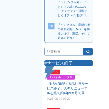
『SDガンダム外伝 ジー
クジオン編』のユニッ
ト/キャラクター調整ま
とめ【プレイ日記#61】
『キングダム』最新80巻
10
の書影公開。カバーを飾
るのは信、蒙恬、そして
鎧姿の羌瘣！
#サービス終了
ゲーム
モバイル・アプリ
『NBA RISE』8月31日サー
ビス終了。大型リニューア
ルを経て約4年9カ月で幕
2026-08-02 08:20