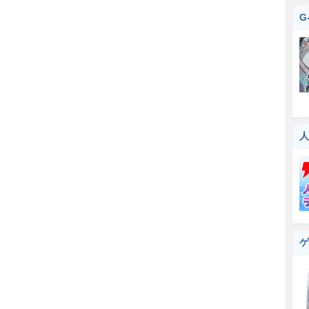
G
人
ゲ