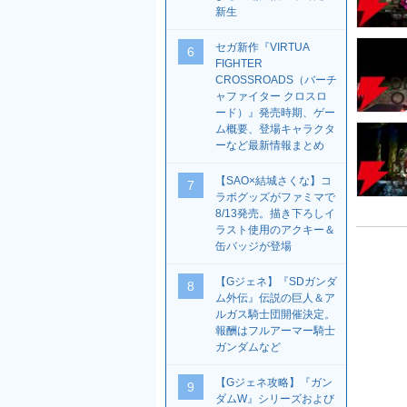
新生
セガ新作『VIRTUA
6
FIGHTER
CROSSROADS（バーチ
ャファイター クロスロ
ード）』発売時期、ゲー
ム概要、登場キャラクタ
ーなど最新情報まとめ
【SAO×結城さくな】コ
7
ラボグッズがファミマで
8/13発売。描き下ろしイ
ラスト使用のアクキー＆
缶バッジが登場
【Gジェネ】『SDガンダ
8
ム外伝』伝説の巨人＆ア
ルガス騎士団開催決定。
報酬はフルアーマー騎士
ガンダムなど
【Gジェネ攻略】『ガン
9
ダムW』シリーズおよび