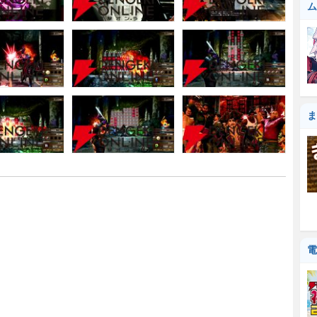
ム
ま
電