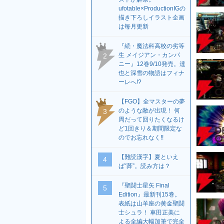
ufotable×ProductionIGの
描き下ろしイラスト企画
は毎月更新
『続・魔法科高校の劣等
生 メイジアン・カンパ
2
ニー』12巻9/10発売。達
也と深雪の物語はフィナ
ーレへ!?
【FGO】全マスターの夢
のような敵が出現！ 何
3
周だって回りたくなるけ
ど1回きり＆期間限定な
のでお忘れなく!!
【難読漢字】夏といえ
4
ば“蕣”。読み方は？
『聖闘士星矢 Final
5
Edition』最新刊15巻。
表紙は山羊座の黄金聖闘
士シュラ！ 車田正美に
よる全編大幅加筆で完全