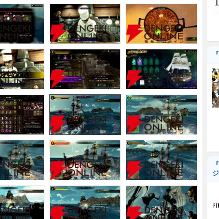
『
『
ジ