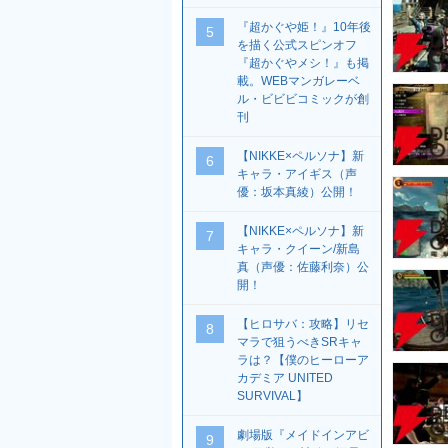
『超かぐや姫！』10年後
5
を描く公式スピンオフ
『超かぐやメシ！』も掲
載。WEBマンガレーベ
ル・ビビビコミックが創
刊
【NIKKE×ペルソナ】新
6
キャラ・アイギス（声
優：坂本真綾）公開！
【NIKKE×ペルソナ】新
7
キャラ・クイーン/新島
真（声優：佐藤利奈）公
開！
【ヒロサバ：攻略】リセ
8
マラで狙うべきSRキャ
ラは？【僕のヒーローア
カデミア UNITED
SURVIVAL】
劇場版『メイドインアビ
9