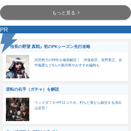
もっと見る
PR
『信長の野望 真戦』初のPKシーズン先行攻略
武田勢力の特性を徹底解説！ 伊達政宗、長野業正、佐
竹義重など8人の新武将やおすすめ編制も
逆転の右手（ガチャ）を解説
ウィズダフネ×FF11コラボ。朽ちた骨から蘇生する演出
は必見！