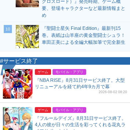
クロスロード）』発売時期、ゲーム概
要、登場キャラクターなど最新情報まと
め
『聖闘士星矢 Final Edition』最新刊15
10
巻。表紙は山羊座の黄金聖闘士シュラ！
車田正美による全編大幅加筆で完全新生
#サービス終了
ゲーム
モバイル・アプリ
『NBA RISE』8月31日サービス終了。大型
リニューアルを経て約4年9カ月で幕
2026-08-02 08:20
ゲーム
モバイル・アプリ
『フルールデイズ』8月31日サービス終了。
4人の彼が日々の生活を彩ってくれる花丸ラ