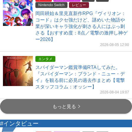
Nintendo Switch
レビュー
岡田耕始＆里見直新作RPG『ヴィリオン：
コード』はクセ強だけど、謎めいた物語や
業が深いキャラ強化が刺さる人にはぶっ刺
さる【おすすめ度：8点／電撃の激押し神ゲ
ー2026】
2026-08-05 12:00
エンタメ
スパイダーマン鑑賞準備RTAしてみた。
『スパイダーマン：ブランド・ニュー・デ
イ』を観る前に必見の過去作まとめ【電撃
スタッフコラム：オッシー】
2026-08-04 19:07
もっと見る
#インタビュー