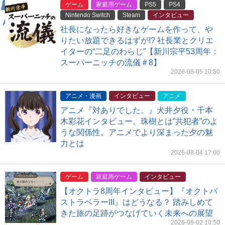
ゲーム
家庭用ゲーム
PS5
PS4
Nintendo Switch
Steam
インタビュー
社長になったら好きなゲームを作って、や
りたい放題できるはずが!? 社長業とクリエ
イターの“二足のわらじ”【新川宗平53周年：
スーパーニッチの流儀＃8】
2026-08-05 10:50
アニメ・漫画
インタビュー
アニメ
アニメ『対ありでした。』犬井夕役・千本
木彩花インタビュー。珠樹とは”共犯者”のよ
うな関係性。アニメでより深まった夕の魅
力とは
2026-08-04 17:00
ゲーム
家庭用ゲーム
インタビュー
【オクトラ8周年インタビュー】『オクトパ
ストラベラーIII』はどうなる？ 踏みしめて
きた旅の足跡がつなげていく未来への展望
2026-08-02 10:50