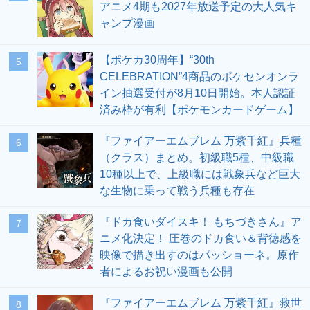
アニメ4期も2027年放送予定の大人気キ
ャンプ漫画
【ポケカ30周年】“30th
5
CELEBRATION”4商品のポケセンオンラ
イン抽選受付が8月10日開始。本人認証
済み枠が有利【ポケモンカードゲーム】
『ファイアーエムブレム 万紫千紅』兵種
6
（クラス）まとめ。初級職5種、中級職
10種以上で、上級職には戦象兵など巨大
な生物に乗って戦う兵種も存在
『ドカ食いダイスキ！ もちづきさん』ア
7
ニメ化決定！ 圧巻のドカ食い＆背徳感を
映像で描き出すのはパッショーネ。原作
者によるお祝い漫画も公開
『ファイアーエムブレム 万紫千紅』救世
8