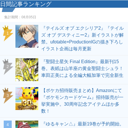
日間記事ランキング
集計期間：
08月05日
『テイルズ オブ エクシリア2』『テイル
1
ズ オブ デスティニー2』新イラストが解
禁。ufotable×ProductionIGの描き下ろし
イラスト企画は毎月更新
『聖闘士星矢 Final Edition』最新刊15
2
巻。表紙は山羊座の黄金聖闘士シュラ！
車田正美による全編大幅加筆で完全新生
【ポケカ招待販売まとめ】Amazonにて
3
『ポケモンカードゲーム』招待販売が一
挙実施中。30周年記念アイテムほか多
数！
『ゆるキャン△』最新19巻が予約開始。
4