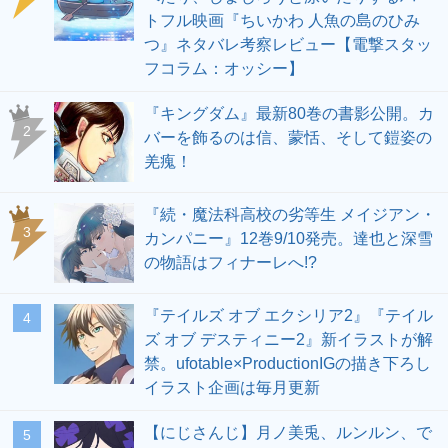
トフル映画『ちいかわ 人魚の島のひみ
つ』ネタバレ考察レビュー【電撃スタッ
フコラム：オッシー】
『キングダム』最新80巻の書影公開。カ
2
バーを飾るのは信、蒙恬、そして鎧姿の
羌瘣！
『続・魔法科高校の劣等生 メイジアン・
3
カンパニー』12巻9/10発売。達也と深雪
の物語はフィナーレへ!?
『テイルズ オブ エクシリア2』『テイル
4
ズ オブ デスティニー2』新イラストが解
禁。ufotable×ProductionIGの描き下ろし
イラスト企画は毎月更新
【にじさんじ】月ノ美兎、ルンルン、で
5