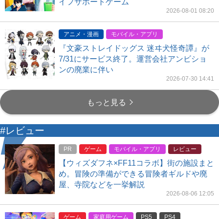
イフサポートゲーム
2026-08-01 08:20
アニメ・漫画
モバイル・アプリ
『文豪ストレイドッグス 迷ヰ犬怪奇譚』が
7/31にサービス終了。運営会社アンビショ
ンの廃業に伴い
2026-07-30 14:41
もっと見る
#レビュー
PR
ゲーム
モバイル・アプリ
レビュー
【ウィズダフネ×FF11コラボ】街の施設まと
め。冒険の準備ができる冒険者ギルドや廃
屋、寺院などを一挙解説
2026-08-06 12:05
ゲーム
家庭用ゲーム
PS5
PS4