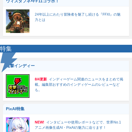
ウィズダフネ×FF11コラボ！
24年以上にわたり冒険者を魅了し続ける『FFXI』の魅
力とは
特集
電撃インディー
8/4更新
インディーゲーム関連のニュースをまとめて掲
載。編集部おすすめのインディゲームのレビューなど
も。
PixAI特集
NEW!
インタビューや使用レポートなどで、世界No.1
アニメ画像生成AI・PixAIの魅力に迫ります！