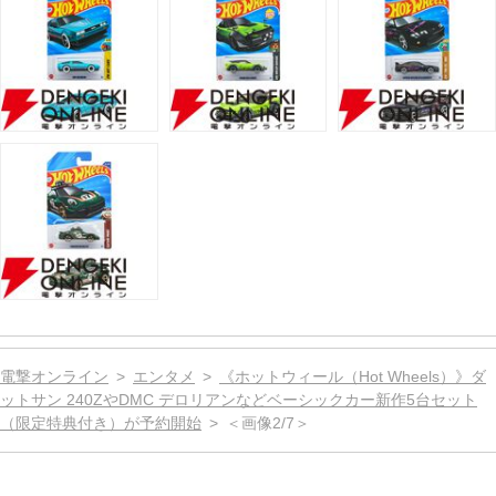
電撃オンライン
エンタメ
《ホットウィール（Hot Wheels）》ダ
ットサン 240ZやDMC デロリアンなどベーシックカー新作5台セット
（限定特典付き）が予約開始
＜画像2/7＞