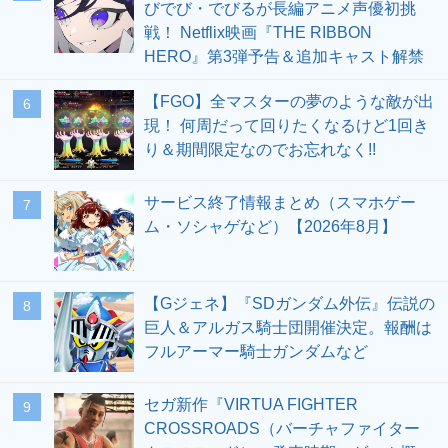
びでび・でびるが長編アニメ声優初挑
戦！ Netflix映画『THE RIBBON
HERO』第3弾予告＆追加キャスト解禁
【FGO】全マスターの夢のような敵が出
6
現！ 何周だって回りたくなるけど1回き
り＆期間限定なのでお忘れなく!!
サービス終了情報まとめ（スマホゲー
7
ム・ソシャゲなど）【2026年8月】
【Gジェネ】『SDガンダム外伝』伝説の
8
巨人＆アルガス騎士団開催決定。報酬は
フルアーマー騎士ガンダムなど
セガ新作『VIRTUA FIGHTER
9
CROSSROADS（バーチャファイター