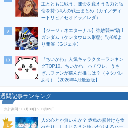
主とともに戦う、運命を変えうる力と宿
命を持つ4人の戦士まとめ（カイ／ディ
ートリヒ／セオドラ／レダ）
【ジージェネエターナル】強敵襲来“騎士
9
ガンダム（ケンタウロス形態）”が8/6よ
り開催【Gジェネ】
『ちいかわ』人気キャラクターランキン
10
グTOP10。ちいかわ、ハチワレ、うさ
ぎ…ファンが選んだ推しは？（ネタバレ
あり）【2026年4月最新版】
週間記事ランキング
集計期間：
07月30日〜08月05日
人の心とか無いんか？ 赤魚の煮付けを食
1
べたり、しまじろうと泳いだりするハー