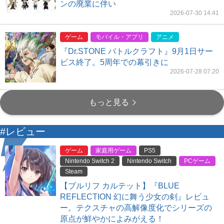
ンの廃業に伴い
2026-07-30 14:41
ゲーム
モバイル・アプリ
アニメ
『Dr.STONE バトルクラフト』9月1日サー
ビス終了。5周年での幕引きに
2026-07-28 07:20
もっと見る
#レビュー
ゲーム
家庭用ゲーム
PS5
Nintendo Switch 2
Nintendo Switch
PCゲーム
Steam
【ブルリフ カルテット】『BLUE
REFLECTION 幻に舞う少女の剣』レビュ
ー。テクスチャの高解像度化でシリーズの
原点が鮮やかによみがえる！