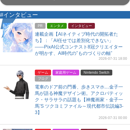
#インタビュー
PR
エンタメ
インタビュー
連載企画【AIネイティブ時代の開拓者た
ち】：「AI任せでは差別化できない」
――PixAI公式コンテスト8冠クリエイター
が明かす、AI時代の"ものづくりの軸"
2026-07-31 18:00
ゲーム
家庭用ゲーム
Nintendo Switch
ブログ
電車のドア前の門番、歩きスマホ…金子一
馬が語る神魔デザイン術。アクロバティッ
ク・サラサラの話題も【神魔画家・金子一
馬’S ツクヨミファイル～現代都市伝説編3-
3】
2026-07-31 00:00