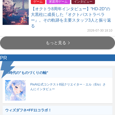
ゲーム
家庭用ゲーム
インタビュー
【オクトラ8周年インタビュー】“HD-2D”の
大黒柱に成長した『オクトパストラベラ
ー』。その軌跡を主要スタッフ3人と振り返
る
2026-07-30 18:10
もっと見る
PR
AI時代の"ものづくりの軸"
PixAI公式コンテスト8冠クリエイター・エル（Eru）さ
んにインタビュー
ウィズダフネ×FF11コラボ！