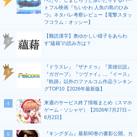
べたり、しまじろうと泳いだりするハー
トフル映画『ちいかわ 人魚の島のひみ
つ』ネタバレ考察レビュー【電撃スタッ
フコラム：オッシー】
【難読漢字】奥ゆかしい様子をあらわ
2
す“蘊藉”の読み方は？
『ドラスレ』『ザナドゥ』『英雄伝説』
3
『ガガーブ』『ツヴァイ』…『イース』
『軌跡』以外のファルコム作品ランキン
グTOP10【2026年最新版】
来週のサービス終了情報まとめ（スマホ
4
ゲーム・ソシャゲ）【2026年7月27日～
8月2日】
『キングダム』最新80巻の書影公開。カ
5