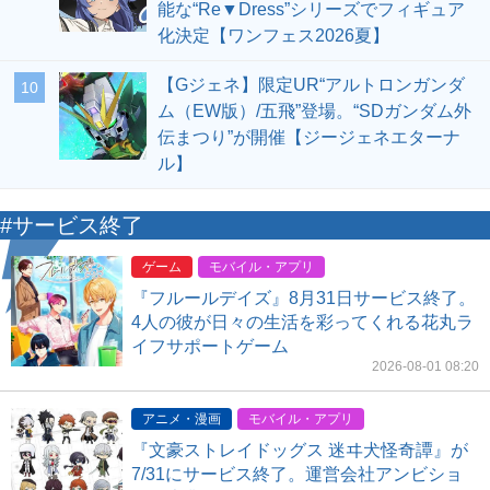
能な“Re▼Dress”シリーズでフィギュア
化決定【ワンフェス2026夏】
【Gジェネ】限定UR“アルトロンガンダ
10
ム（EW版）/五飛”登場。“SDガンダム外
伝まつり”が開催【ジージェネエターナ
ル】
#サービス終了
ゲーム
モバイル・アプリ
『フルールデイズ』8月31日サービス終了。
4人の彼が日々の生活を彩ってくれる花丸ラ
イフサポートゲーム
2026-08-01 08:20
アニメ・漫画
モバイル・アプリ
『文豪ストレイドッグス 迷ヰ犬怪奇譚』が
7/31にサービス終了。運営会社アンビショ