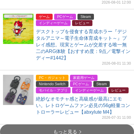
2026-08-01 12:00
ゲーム
PCゲーム
Steam
インディーゲーム
レビュー
デスクトップを侵食する育成ホラー『デジ
タルアニマ～電子生命体育成キット～』プ
レイ感想。現実とゲームが交差する唯一無
二のARG体験【おすすめ度：9点／電撃イン
ディー#1442】
2026-08-01 11:30
PC・ガジェット
家庭用ゲーム
Nintendo Switch
PCゲーム
Steam
モバイル・アプリ
インディーゲーム
レビュー
絶妙なオモチャ感と高級感が最高にエモ
い。レトロゲームファン必見の56g軽量コン
トローラーレビュー【abxylute M4】
2026-07-31 11:00
もっと見る