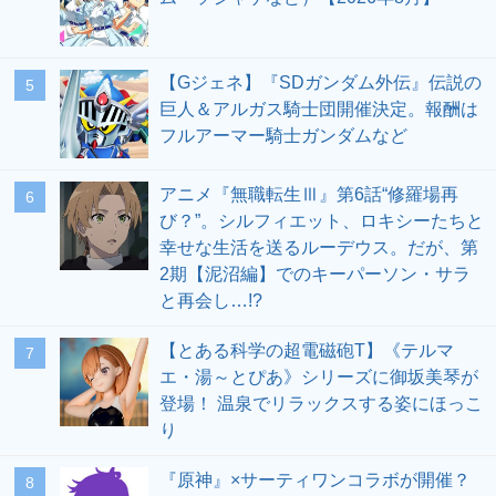
【Gジェネ】『SDガンダム外伝』伝説の
5
巨人＆アルガス騎士団開催決定。報酬は
フルアーマー騎士ガンダムなど
アニメ『無職転生Ⅲ』第6話“修羅場再
6
び？”。シルフィエット、ロキシーたちと
幸せな生活を送るルーデウス。だが、第
2期【泥沼編】でのキーパーソン・サラ
と再会し…!?
【とある科学の超電磁砲T】《テルマ
7
エ・湯～とぴあ》シリーズに御坂美琴が
登場！ 温泉でリラックスする姿にほっこ
り
『原神』×サーティワンコラボが開催？
8