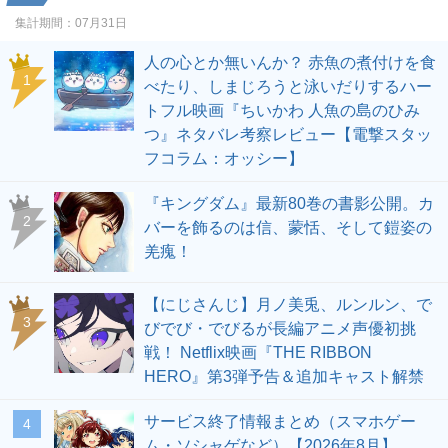
集計期間：
07月31日
人の心とか無いんか？ 赤魚の煮付けを食
1
べたり、しまじろうと泳いだりするハー
トフル映画『ちいかわ 人魚の島のひみ
つ』ネタバレ考察レビュー【電撃スタッ
フコラム：オッシー】
『キングダム』最新80巻の書影公開。カ
2
バーを飾るのは信、蒙恬、そして鎧姿の
羌瘣！
【にじさんじ】月ノ美兎、ルンルン、で
3
びでび・でびるが長編アニメ声優初挑
戦！ Netflix映画『THE RIBBON
HERO』第3弾予告＆追加キャスト解禁
サービス終了情報まとめ（スマホゲー
4
ム・ソシャゲなど）【2026年8月】