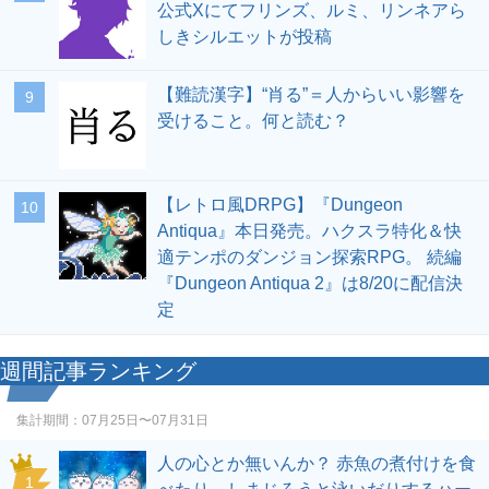
公式Xにてフリンズ、ルミ、リンネアら
しきシルエットが投稿
【難読漢字】“肖る”＝人からいい影響を
9
受けること。何と読む？
【レトロ風DRPG】『Dungeon
10
Antiqua』本日発売。ハクスラ特化＆快
適テンポのダンジョン探索RPG。 続編
『Dungeon Antiqua 2』は8/20に配信決
定
週間記事ランキング
集計期間：
07月25日〜07月31日
人の心とか無いんか？ 赤魚の煮付けを食
1