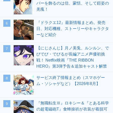
バーを飾るのは信、蒙恬、そして鎧姿の
羌瘣！
『ドラクエ12』最新情報まとめ。発売
6
日、対応機種、ストーリーやキャラクタ
ーなど紹介
【にじさんじ】月ノ美兎、ルンルン、で
7
びでび・でびるが長編アニメ声優初挑
戦！ Netflix映画『THE RIBBON
HERO』第3弾予告＆追加キャスト解禁
サービス終了情報まとめ（スマホゲー
8
ム・ソシャゲなど）【2026年8月】
『無職転生Ⅲ』ロキシー＆『とある科学
9
の超電磁砲T』食蜂操祈が衣装が着脱可