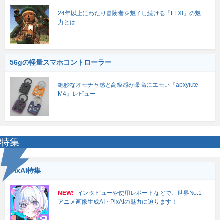
24年以上にわたり冒険者を魅了し続ける『FFXI』の魅
力とは
56gの軽量スマホコントローラー
絶妙なオモチャ感と高級感が最高にエモい『abxylute
M4』レビュー
特集
PixAI特集
NEW!
インタビューや使用レポートなどで、世界No.1
アニメ画像生成AI・PixAIの魅力に迫ります！