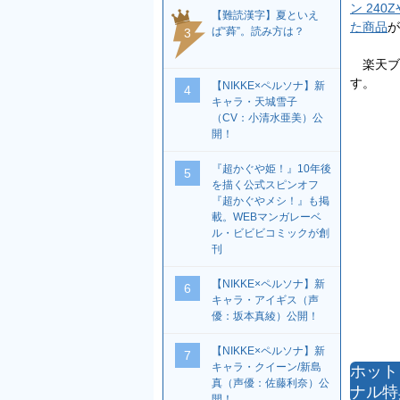
ン 24
【難読漢字】夏といえ
た商品
が
ば“蕣”。読み方は？
3
楽天ブッ
す。
【NIKKE×ペルソナ】新
4
キャラ・天城雪子
（CV：小清水亜美）公
開！
『超かぐや姫！』10年後
5
を描く公式スピンオフ
『超かぐやメシ！』も掲
載。WEBマンガレーベ
ル・ビビビコミックが創
刊
【NIKKE×ペルソナ】新
6
キャラ・アイギス（声
優：坂本真綾）公開！
【NIKKE×ペルソナ】新
7
キャラ・クイーン/新島
ホット
真（声優：佐藤利奈）公
ナル特
開！