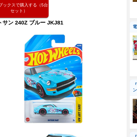
ブックスで購入する（5台
セット）
サン 240Z ブルー JKJ81
電
『
ン