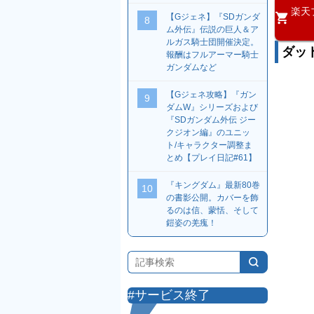
楽天
【Gジェネ】『SDガンダ
8
ム外伝』伝説の巨人＆ア
ルガス騎士団開催決定。
ダット
報酬はフルアーマー騎士
ガンダムなど
【Gジェネ攻略】『ガン
9
ダムW』シリーズおよび
『SDガンダム外伝 ジー
クジオン編』のユニッ
ト/キャラクター調整ま
とめ【プレイ日記#61】
『キングダム』最新80巻
10
の書影公開。カバーを飾
るのは信、蒙恬、そして
鎧姿の羌瘣！
#サービス終了