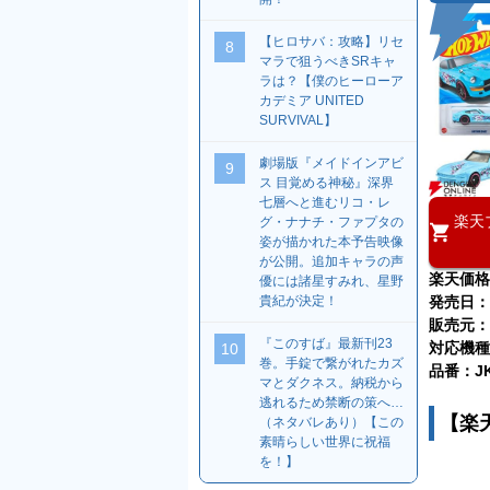
【ヒロサバ：攻略】リセ
8
マラで狙うべきSRキャ
ラは？【僕のヒーローア
カデミア UNITED
SURVIVAL】
劇場版『メイドインアビ
9
ス 目覚める神秘』深界
七層へと進むリコ・レ
楽天
グ・ナナチ・ファプタの
姿が描かれた本予告映像
が公開。追加キャラの声
楽天価格
優には諸星すみれ、星野
発売日：
貴紀が決定！
販売元：
『このすば』最新刊23
対応機種
10
巻。手錠で繋がれたカズ
品番：JKJ
マとダクネス。納税から
逃れるため禁断の策へ…
【楽
（ネタバレあり）【この
素晴らしい世界に祝福
を！】