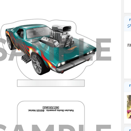
『
ジ
『