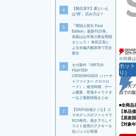
【難読漢字】夏といえ
4
ば“蕣”。読み方は？
『聖闘士星矢 Final
5
Edition』最新刊15巻。
表紙は山羊座の黄金聖闘
士シュラ！ 車田正美に
よる全編大幅加筆で完全
新生
※特典は
セガ新作『VIRTUA
ホット
6
FIGHTER
り）
CROSSROADS（バーチ
ャファイター クロスロ
楽天ブッ
ード）』発売時期、ゲー
品での販
ム概要、登場キャラクタ
ーなど最新情報まとめ
■全商品
【SAO×結城さくな】コ
7
【単品価
ラボグッズがファミマで
【原産国
8/13発売。描き下ろしイ
【対象年
ラスト使用のアクキー＆
缶バッジが登場