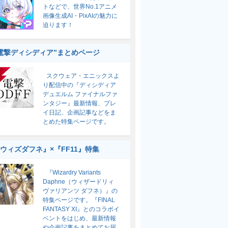
トなどで、世界No.1アニメ
画像生成AI・PixAIの魅力に
迫ります！
電撃ディシディア”まとめページ
スクウェア・エニックスよ
り配信中の『ディシディア
デュエルム ファイナルファ
ンタジー』最新情報、プレ
イ日記、企画記事などをま
とめた特集ページです。
ウィズダフネ』×『FF11』特集
『Wizardry Variants
Daphne（ウィザードリィ
ヴァリアンツ ダフネ）』の
特集ページです。『FINAL
FANTASY XI』とのコラボイ
ベントをはじめ、最新情報
や企画記事をまとめてお届