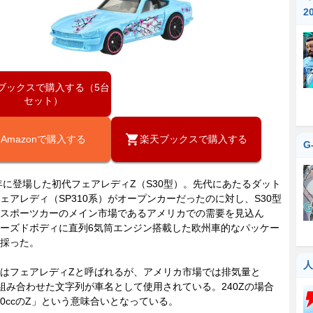
『
2
ブックスで購入する（5台
セット）
Amazonで購入する
楽天ブックスで購入する
G
年に登場した初代フェアレディZ（S30型）。先代にあたるダット
ェアレディ（SP310系）がオープンカーだったのに対し、S30型
スポーツカーのメイン市場であるアメリカでの需要を見込ん
ーズドボディに直列6気筒エンジン搭載した欧州車的なパッケー
採った。
人
はフェアレディZと呼ばれるが、アメリカ市場では排気量と
組み合わせた文字列が車名として使用されている。240Zの場合
400ccのZ」という意味合いとなっている。