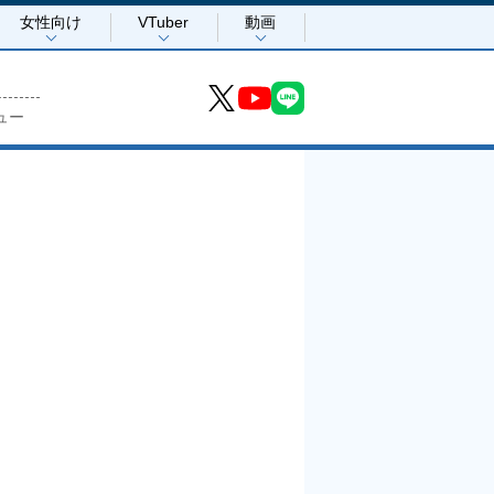
女性向け
VTuber
動画
ュー