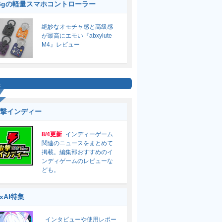
6gの軽量スマホコントローラー
絶妙なオモチャ感と高級感
が最高にエモい『abxylute
M4』レビュー
集
撃インディー
8/4更新
インディーゲーム
関連のニュースをまとめて
掲載。編集部おすすめのイ
ンディゲームのレビューな
ども。
ixAI特集
インタビューや使用レポー