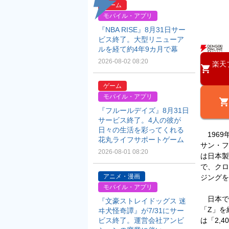
ゲーム
モバイル・アプリ
『NBA RISE』8月31日サー
ビス終了。大型リニューア
ルを経て約4年9カ月で幕
2026-08-02 08:20
楽天
ゲーム
モバイル・アプリ
『フルールデイズ』8月31日
サービス終了。4人の彼が
日々の生活を彩ってくれる
1969
花丸ライフサポートゲーム
サン・フ
2026-08-01 08:20
は日本製
で、クロ
アニメ・漫画
ジングを
モバイル・アプリ
日本で
『文豪ストレイドッグス 迷
「Z」を
ヰ犬怪奇譚』が7/31にサー
ビス終了。運営会社アンビ
は「2,