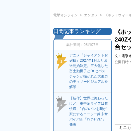
電撃オンライン
エンタメ
《ホットウィール
日間記事ランキング
《ホッ
240
集計期間：
08月07日
台セ
アニメ『ジャイアントお
文：
電撃
嬢様』2027年1月より放
1
公開日時
送開始決定。巨大化した
富士動機子とDr.セバス
チャンが描かれた大迫力
のティザービジュアルを
解禁！
【新作】世界は終わった
けど、車中泊ライフは超
2
快適。1台のバンを我が
家にするコージー終末サ
バイバル『In the Van』
発表
ミニカー