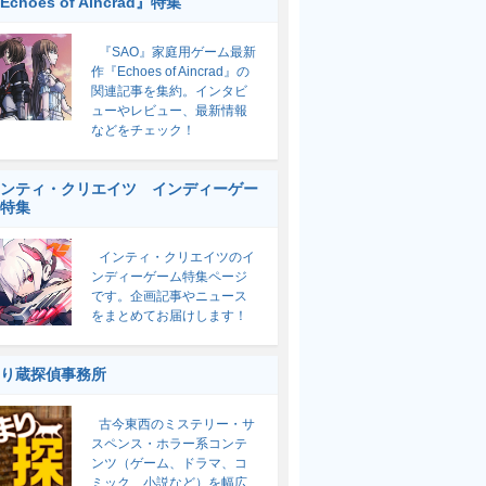
Echoes of Aincrad』特集
『SAO』家庭用ゲーム最新
作『Echoes of Aincrad』の
関連記事を集約。インタビ
ューやレビュー、最新情報
などをチェック！
ンティ・クリエイツ インディーゲー
特集
インティ・クリエイツのイ
ンディーゲーム特集ページ
です。企画記事やニュース
をまとめてお届けします！
り蔵探偵事務所
古今東西のミステリー・サ
スペンス・ホラー系コンテ
ンツ（ゲーム、ドラマ、コ
ミック、小説など）を幅広