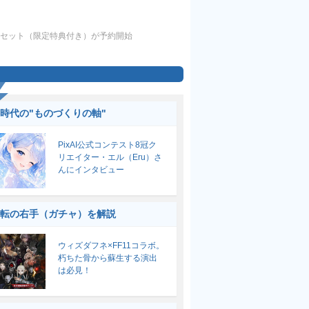
作5台セット（限定特典付き）が予約開始
I時代の"ものづくりの軸"
PixAI公式コンテスト8冠ク
リエイター・エル（Eru）さ
んにインタビュー
転の右手（ガチャ）を解説
ウィズダフネ×FF11コラボ。
朽ちた骨から蘇生する演出
は必見！