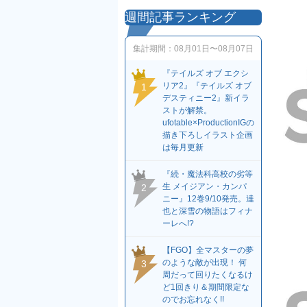
週間記事ランキング
集計期間：
08月01日〜08月07日
『テイルズ オブ エクシ
リア2』『テイルズ オブ
1
デスティニー2』新イラ
ストが解禁。
ufotable×ProductionIGの
描き下ろしイラスト企画
は毎月更新
『続・魔法科高校の劣等
生 メイジアン・カンパ
2
ニー』12巻9/10発売。達
也と深雪の物語はフィナ
ーレへ!?
【FGO】全マスターの夢
のような敵が出現！ 何
3
周だって回りたくなるけ
ど1回きり＆期間限定な
のでお忘れなく!!