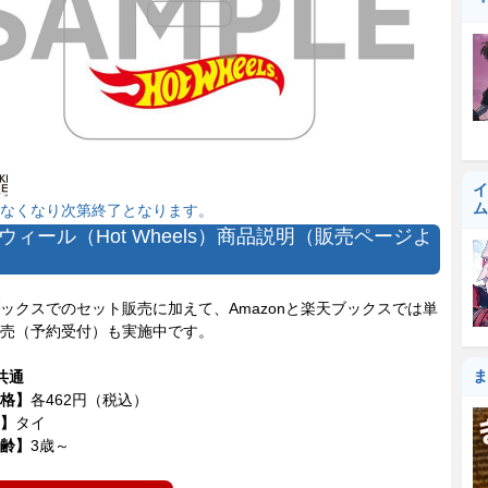
『
イ
ム
なくなり次第終了となります。
ウィール（Hot Wheels）商品説明（販売ページよ
クスでのセット販売に加えて、Amazonと楽天ブックスでは単
売（予約受付）も実施中です。
ま
共通
格】
各462円（税込）
】
タイ
齢】
3歳～