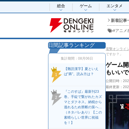
総合
ゲーム
エンタメ
新着記事
#
アニメ
日間記事ランキング
電撃オンライ
ですか？」
集計期間：
08月06日
ゲーム開
【難読漢字】夏といえ
もいいで
ば“蕣”。読み方は？
1
公開日時：
20
最終更新：
20
『このすば』最新刊23
巻。手錠で繋がれたカズ
2
マとダクネス。納税から
逃れるため禁断の策へ…
（ネタバレあり）【この
素晴らしい世界に祝福
を！】