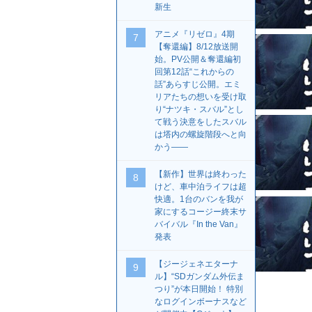
新生
アニメ『リゼロ』4期
7
【奪還編】8/12放送開
始。PV公開＆奪還編初
回第12話“これからの
話”あらすじ公開。エミ
リアたちの想いを受け取
り“ナツキ・スバル”とし
て戦う決意をしたスバル
は塔内の螺旋階段へと向
かう――
【新作】世界は終わった
8
けど、車中泊ライフは超
快適。1台のバンを我が
家にするコージー終末サ
バイバル『In the Van』
発表
【ジージェネエターナ
9
ル】“SDガンダム外伝ま
つり”が本日開始！ 特別
なログインボーナスなど