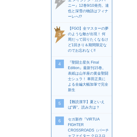
生 メイジアン・カンパ
2
ニー』12巻9/10発売。達
也と深雪の物語はフィナ
ーレへ!?
【FGO】全マスターの夢
のような敵が出現！ 何
3
周だって回りたくなるけ
ど1回きり＆期間限定な
のでお忘れなく!!
『聖闘士星矢 Final
4
Edition』最新刊15巻。
表紙は山羊座の黄金聖闘
士シュラ！ 車田正美に
よる全編大幅加筆で完全
新生
【難読漢字】夏といえ
5
ば“蕣”。読み方は？
セガ新作『VIRTUA
6
FIGHTER
CROSSROADS（バーチ
ャファイター クロスロ