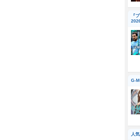
『プ
20
G-
人気