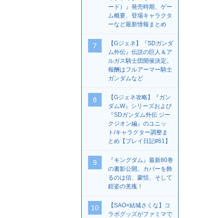
ード）』発売時期、ゲー
ム概要、登場キャラクタ
ーなど最新情報まとめ
【Gジェネ】『SDガンダ
7
ム外伝』伝説の巨人＆ア
ルガス騎士団開催決定。
報酬はフルアーマー騎士
ガンダムなど
【Gジェネ攻略】『ガン
8
ダムW』シリーズおよび
『SDガンダム外伝 ジー
クジオン編』のユニッ
ト/キャラクター調整ま
とめ【プレイ日記#61】
『キングダム』最新80巻
9
の書影公開。カバーを飾
るのは信、蒙恬、そして
鎧姿の羌瘣！
【SAO×結城さくな】コ
10
ラボグッズがファミマで