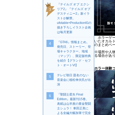
『テイルズ オブ エクシ
リア2』『テイルズ オブ
3
デスティニー2』新イラ
ストが解禁。
ufotable×ProductionIGの
描き下ろしイラスト企画
は毎月更新
ホラーゲー
いたオカル
『GTA6』情報まとめ。
4
のまとめペ
発売日、ストーリー、登
場キャラクター、地域
※場所や人
る場合があ
（マップ）、限定版特典
を紹介【グランド・セフ
ト・オートVI】
ホラー体験
テレビ朝日 題名のない
5
音楽会に植松伸夫氏が出
演
『聖闘士星矢 Final
6
Edition』最新刊15巻。
表紙は山羊座の黄金聖闘
士シュラ！ 車田正美に
よる全編大幅加筆で完全