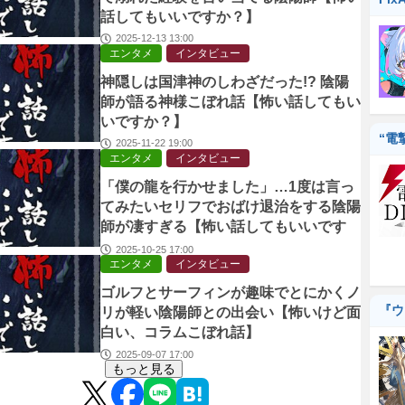
話してもいいですか？】
2025-12-13 13:00
エンタメ
インタビュー
神隠しは国津神のしわざだった!? 陰陽
師が語る神様こぼれ話【怖い話してもい
いですか？】
“電
2025-11-22 19:00
エンタメ
インタビュー
「僕の龍を行かせました」…1度は言っ
てみたいセリフでおばけ退治をする陰陽
師が凄すぎる【怖い話してもいいです
か？】
2025-10-25 17:00
エンタメ
インタビュー
ゴルフとサーフィンが趣味でとにかくノ
『ウ
リが軽い陰陽師との出会い【怖いけど面
白い、コラムこぼれ話】
2025-09-07 17:00
もっと見る