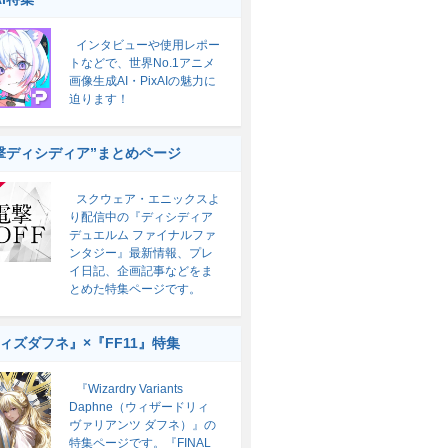
インタビューや使用レポー
トなどで、世界No.1アニメ
画像生成AI・PixAIの魅力に
迫ります！
撃ディシディア”まとめページ
スクウェア・エニックスよ
り配信中の『ディシディア
デュエルム ファイナルファ
ンタジー』最新情報、プレ
イ日記、企画記事などをま
とめた特集ページです。
ィズダフネ』×『FF11』特集
『Wizardry Variants
Daphne（ウィザードリィ
ヴァリアンツ ダフネ）』の
特集ページです。『FINAL