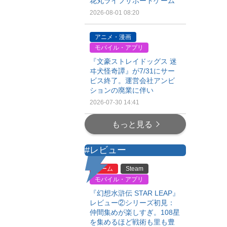
花丸ライフサポートゲーム
2026-08-01 08:20
アニメ・漫画
モバイル・アプリ
『文豪ストレイドッグス 迷
ヰ犬怪奇譚』が7/31にサー
ビス終了。運営会社アンビ
ションの廃業に伴い
2026-07-30 14:41
もっと見る
#レビュー
ゲーム
Steam
モバイル・アプリ
『幻想水滸伝 STAR LEAP』
レビュー②シリーズ初見：
仲間集めが楽しすぎ。108星
を集めるほど戦術も里も豊