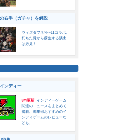
の右手（ガチャ）を解説
ウィズダフネ×FF11コラボ。
朽ちた骨から蘇生する演出
は必見！
インディー
8/4更新
インディーゲーム
関連のニュースをまとめて
掲載。編集部おすすめのイ
ンディゲームのレビューな
ども。
AI特集