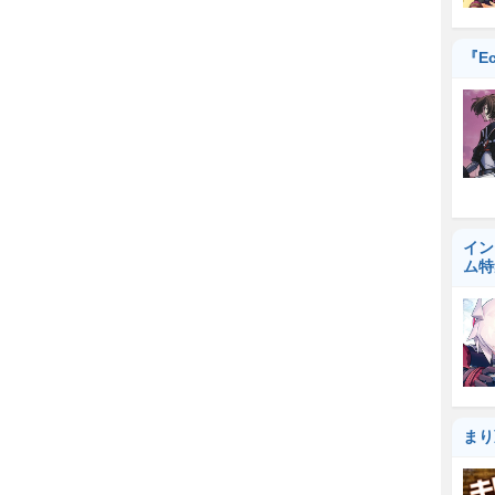
『Ec
イン
ム特
まり