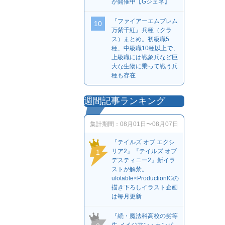
が開催中【Gジェネ】
『ファイアーエムブレム
10
万紫千紅』兵種（クラ
ス）まとめ。初級職5
種、中級職10種以上で、
上級職には戦象兵など巨
大な生物に乗って戦う兵
種も存在
週間記事ランキング
集計期間：
08月01日〜08月07日
『テイルズ オブ エクシ
リア2』『テイルズ オブ
1
デスティニー2』新イラ
ストが解禁。
ufotable×ProductionIGの
描き下ろしイラスト企画
は毎月更新
『続・魔法科高校の劣等