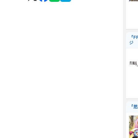
『F
ジ
『悠