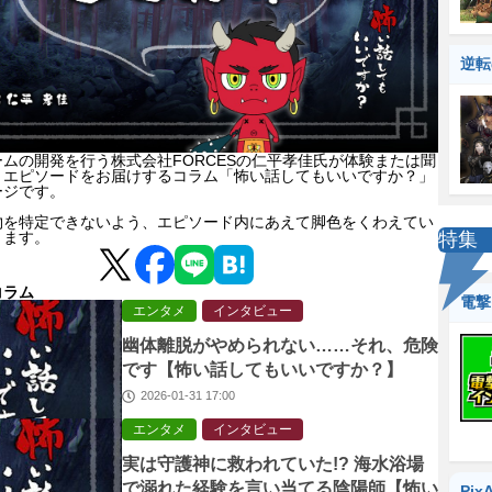
逆転
ムの開発を行う株式会社FORCESの仁平孝佳氏が体験または聞
トエピソードをお届けするコラム「怖い話してもいいですか？」
ージです。
物を特定できないよう、エピソード内にあえて脚色をくわえてい
ります。
特集
コラム
電撃
エンタメ
インタビュー
幽体離脱がやめられない……それ、危険
です【怖い話してもいいですか？】
2026-01-31 17:00
エンタメ
インタビュー
実は守護神に救われていた!? 海水浴場
で溺れた経験を言い当てる陰陽師【怖い
Pix