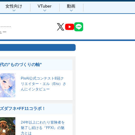
女性向け
VTuber
動画
ュー
時代の"ものづくりの軸"
PixAI公式コンテスト8冠ク
リエイター・エル（Eru）さ
んにインタビュー
ズダフネ×FF11コラボ！
24年以上にわたり冒険者を
魅了し続ける『FFXI』の魅
力とは