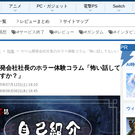
アニメ
PC・ガジェット
電撃PS
Switch
一覧
レビューまとめ
サイトマップ
感想
#
サービス終了
#
レビュー
#
ガンダム
#
インタビ
PR
ン
特集
ゲーム開発会社社長のホラー体験コラム「怖い話してもいい
AI
発会社社長のホラー体験コラム「怖い話して
すか？」
25年07月12日(土) 18:10
26年08月06日(木) 18:45
ウィ