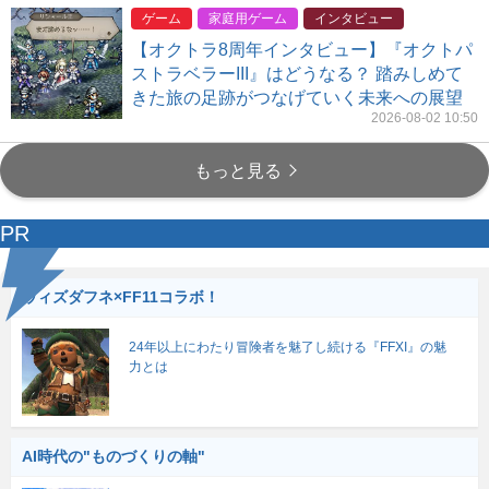
ゲーム
家庭用ゲーム
インタビュー
【オクトラ8周年インタビュー】『オクトパ
ストラベラーIII』はどうなる？ 踏みしめて
きた旅の足跡がつなげていく未来への展望
2026-08-02 10:50
もっと見る
PR
ウィズダフネ×FF11コラボ！
24年以上にわたり冒険者を魅了し続ける『FFXI』の魅
力とは
AI時代の"ものづくりの軸"