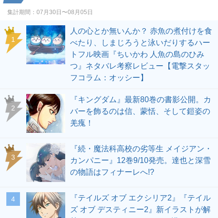
集計期間：
07月30日〜08月05日
人の心とか無いんか？ 赤魚の煮付けを食
1
べたり、しまじろうと泳いだりするハー
トフル映画『ちいかわ 人魚の島のひみ
つ』ネタバレ考察レビュー【電撃スタッ
フコラム：オッシー】
『キングダム』最新80巻の書影公開。カ
2
バーを飾るのは信、蒙恬、そして鎧姿の
羌瘣！
『続・魔法科高校の劣等生 メイジアン・
3
カンパニー』12巻9/10発売。達也と深雪
の物語はフィナーレへ!?
『テイルズ オブ エクシリア2』『テイル
4
ズ オブ デスティニー2』新イラストが解