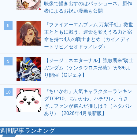
映像で描き出すのはパッショーネ。原作
者によるお祝い漫画も公開
『ファイアーエムブレム 万紫千紅』救世
8
主とともに戦う、運命を変えうる力と宿
命を持つ4人の戦士まとめ（カイ／ディ
ートリヒ／セオドラ／レダ）
【ジージェネエターナル】強敵襲来“騎士
9
ガンダム（ケンタウロス形態）”が8/6よ
り開催【Gジェネ】
『ちいかわ』人気キャラクターランキン
10
グTOP10。ちいかわ、ハチワレ、うさ
ぎ…ファンが選んだ推しは？（ネタバレ
あり）【2026年4月最新版】
週間記事ランキング