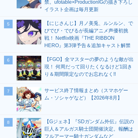
禁。ufotable×ProductionIGの描き下ろし
イラスト企画は毎月更新
【にじさんじ】月ノ美兎、ルンルン、で
5
びでび・でびるが長編アニメ声優初挑
戦！ Netflix映画『THE RIBBON
HERO』第3弾予告＆追加キャスト解禁
【FGO】全マスターの夢のような敵が出
6
現！ 何周だって回りたくなるけど1回き
り＆期間限定なのでお忘れなく!!
サービス終了情報まとめ（スマホゲー
7
ム・ソシャゲなど）【2026年8月】
【Gジェネ】『SDガンダム外伝』伝説の
8
巨人＆アルガス騎士団開催決定。報酬は
フルアーマー騎士ガンダムなど