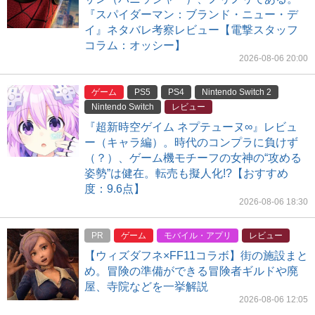
『スパイダーマン：ブランド・ニュー・デ
イ』ネタバレ考察レビュー【電撃スタッフ
コラム：オッシー】
2026-08-06 20:00
ゲーム
PS5
PS4
Nintendo Switch 2
Nintendo Switch
レビュー
『超新時空ゲイム ネプテューヌ∞』レビュ
ー（キャラ編）。時代のコンプラに負けず
（？）、ゲーム機モチーフの女神の“攻める
姿勢”は健在。転売も擬人化!?【おすすめ
度：9.6点】
2026-08-06 18:30
PR
ゲーム
モバイル・アプリ
レビュー
【ウィズダフネ×FF11コラボ】街の施設まと
め。冒険の準備ができる冒険者ギルドや廃
屋、寺院などを一挙解説
2026-08-06 12:05