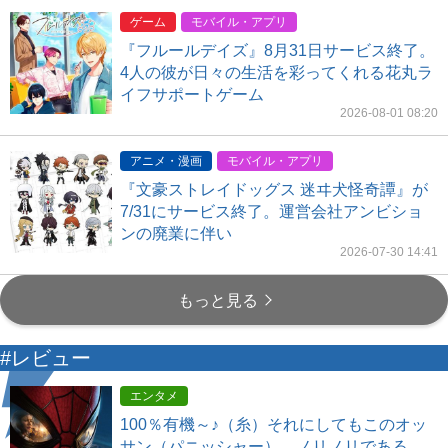
ゲーム
モバイル・アプリ
『フルールデイズ』8月31日サービス終了。
4人の彼が日々の生活を彩ってくれる花丸ラ
イフサポートゲーム
2026-08-01 08:20
アニメ・漫画
モバイル・アプリ
『文豪ストレイドッグス 迷ヰ犬怪奇譚』が
7/31にサービス終了。運営会社アンビショ
ンの廃業に伴い
2026-07-30 14:41
もっと見る
#レビュー
エンタメ
100％有機～♪（糸）それにしてもこのオッ
サン（パニッシャー）、ノリノリである。