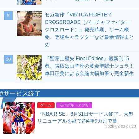
セガ新作『VIRTUA FIGHTER
9
CROSSROADS（バーチャファイター
クロスロード）』発売時期、ゲーム概
要、登場キャラクターなど最新情報まと
め
『聖闘士星矢 Final Edition』最新刊15
10
巻。表紙は山羊座の黄金聖闘士シュラ！
車田正美による全編大幅加筆で完全新生
#サービス終了
ゲーム
モバイル・アプリ
『NBA RISE』8月31日サービス終了。大型
リニューアルを経て約4年9カ月で幕
2026-08-02 08:20