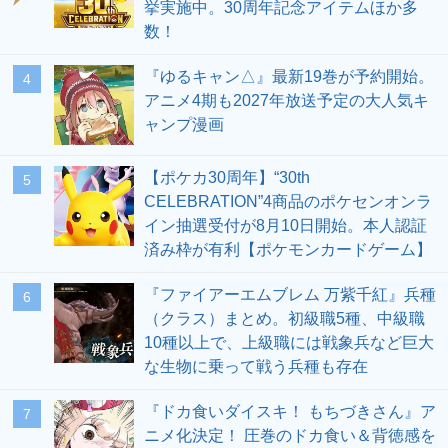
挙実施中。30周年記念アイテムほか多
数！
『ゆるキャン△』最新19巻が予約開始。
4
アニメ4期も2027年放送予定の大人気キ
ャンプ漫画
【ポケカ30周年】“30th
5
CELEBRATION”4商品のポケセンオンラ
イン抽選受付が8月10日開始。本人認証
済み枠が有利【ポケモンカードゲーム】
『ファイアーエムブレム 万紫千紅』兵種
6
（クラス）まとめ。初級職5種、中級職
10種以上で、上級職には戦象兵など巨大
な生物に乗って戦う兵種も存在
『ドカ食いダイスキ！ もちづきさん』ア
7
ニメ化決定！ 圧巻のドカ食い＆背徳感を