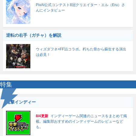
PixAI公式コンテスト8冠クリエイター・エル（Eru）さ
んにインタビュー
逆転の右手（ガチャ）を解説
ウィズダフネ×FF11コラボ。朽ちた骨から蘇生する演出
は必見！
特集
電撃インディー
8/4更新
インディーゲーム関連のニュースをまとめて掲
載。編集部おすすめのインディゲームのレビューなど
も。