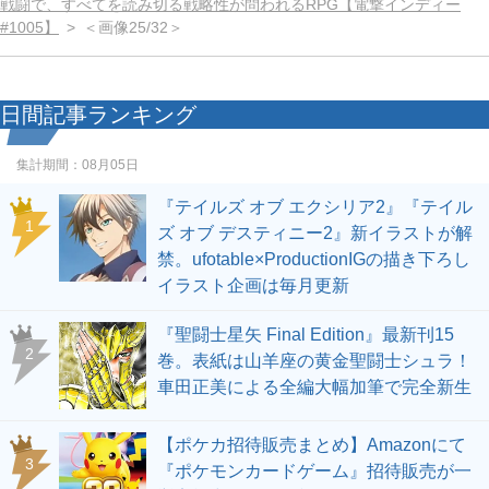
戦闘で、すべてを読み切る戦略性が問われるRPG【電撃インディー
#1005】
＜画像25/32＞
日間記事ランキング
集計期間：
08月05日
『テイルズ オブ エクシリア2』『テイル
1
ズ オブ デスティニー2』新イラストが解
禁。ufotable×ProductionIGの描き下ろし
イラスト企画は毎月更新
『聖闘士星矢 Final Edition』最新刊15
2
巻。表紙は山羊座の黄金聖闘士シュラ！
車田正美による全編大幅加筆で完全新生
【ポケカ招待販売まとめ】Amazonにて
3
『ポケモンカードゲーム』招待販売が一