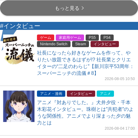
もっと見る
#インタビュー
ゲーム
家庭用ゲーム
PS5
PS4
Nintendo Switch
Steam
インタビュー
社長になったら好きなゲームを作って、や
りたい放題できるはずが!? 社長業とクリエ
イターの“二足のわらじ”【新川宗平53周年：
スーパーニッチの流儀＃8】
2026-08-05 10:50
アニメ・漫画
インタビュー
アニメ
アニメ『対ありでした。』犬井夕役・千本
木彩花インタビュー。珠樹とは”共犯者”のよ
うな関係性。アニメでより深まった夕の魅
力とは
2026-08-04 17:00