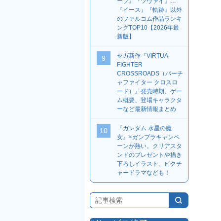
ーブ』『ツヴァイ』…
『イース』『軌跡』以外
のファルコム作品ランキ
ングTOP10【2026年最
新版】
セガ新作『VIRTUA
9
FIGHTER
CROSSROADS（バーチ
ャファイター クロスロ
ード）』発売時期、ゲー
ム概要、登場キャラクタ
ーなど最新情報まとめ
『ガンダム 水星の魔
10
女』×ガンプラキャンペ
ーンが熱い。クリアスタ
ンドのプレゼントや描き
下ろしイラスト、ピクチ
ャードラマなども！