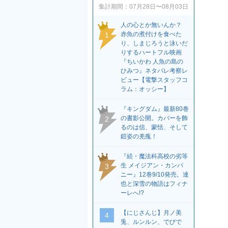
集計期間：
07月28日〜08月03日
人の心とか無いんか？
赤魚の煮付けを食べた
1
り、しまじろうと泳いだ
りするハートフル映画
『ちいかわ 人魚の島の
ひみつ』ネタバレ考察レ
ビュー【電撃スタッフコ
ラム：オッシー】
『キングダム』最新80巻
の書影公開。カバーを飾
2
るのは信、蒙恬、そして
鎧姿の羌瘣！
『続・魔法科高校の劣等
生 メイジアン・カンパ
3
ニー』12巻9/10発売。達
也と深雪の物語はフィナ
ーレへ!?
【にじさんじ】月ノ美
4
兎、ルンルン、でびで