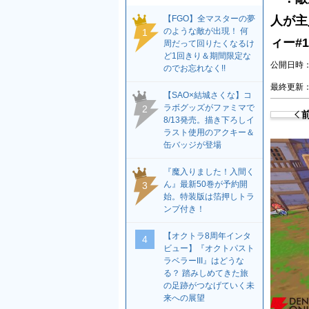
【FGO】全マスターの夢
人が主
のような敵が出現！ 何
1
ィー#1
周だって回りたくなるけ
ど1回きり＆期間限定な
公開日時：2
のでお忘れなく!!
最終更新：2
【SAO×結城さくな】コ
ラボグッズがファミマで
2
8/13発売。描き下ろしイ
ラスト使用のアクキー＆
缶バッジが登場
『魔入りました！入間く
ん』最新50巻が予約開
3
始。特装版は箔押しトラ
ンプ付き！
【オクトラ8周年インタ
4
ビュー】『オクトパスト
ラベラーIII』はどうな
る？ 踏みしめてきた旅
の足跡がつなげていく未
来への展望