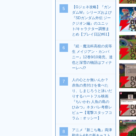
【Gジェネ攻略】『ガン
5
ダムW』シリーズおよび
『SDガンダム外伝 ジー
クジオン編』のユニッ
ト/キャラクター調整ま
とめ【プレイ日記#61】
『続・魔法科高校の劣等
6
生 メイジアン・カンパ
ニー』12巻9/10発売。達
也と深雪の物語はフィナ
ーレへ!?
人の心とか無いんか？
7
赤魚の煮付けを食べた
り、しまじろうと泳いだ
りするハートフル映画
『ちいかわ 人魚の島の
ひみつ』ネタバレ考察レ
ビュー【電撃スタッフコ
ラム：オッシー】
アニメ『新こち亀』両津
8
勘吉ら4名の新キャスト