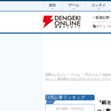
総合
ゲーム
エンタメ
新着記事
#
アニメ
電撃オンライン
ゲーム
PCゲーム
Steam
ばいい！ 鍛冶職人が主人公のハクスラローグライ
日間記事ランキング
『鍛冶
集計期間：
08月03日
ー：敵