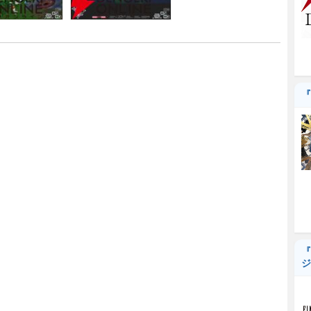
『
『
ジ