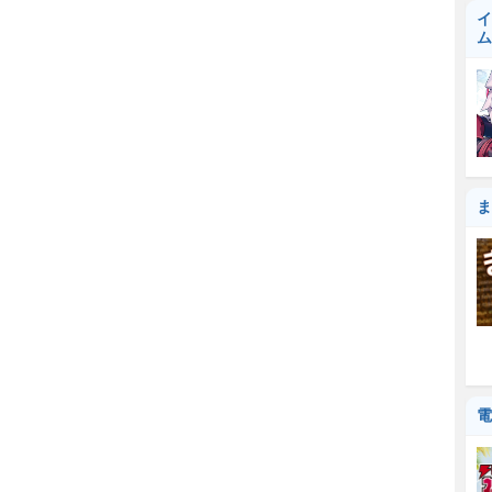
イ
ム
ま
電