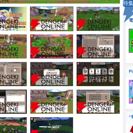
特
電
P
“