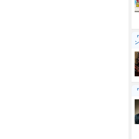
『
ン
『