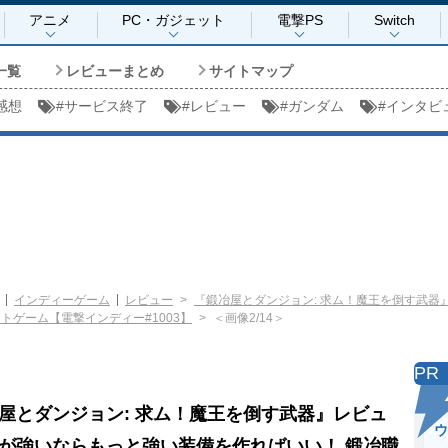
アニメ
PC・ガジェット
電撃PS
Switch
一覧
レビューまとめ
サイトマップ
感想
#
サービス終了
#
レビュー
#
ガンダム
#
インタビ
インディーゲーム
レビュー
『鍛冶屋とダンジョン: 求ム！魔王を倒す武
トゲーム【電撃インディー#1003】
＜画像2/14＞
PR
屋とダンジョン: 求ム！魔王を倒す武器』レビュ
ウ
が強いならもっと強い装備を作ればいい！ 鍛冶職