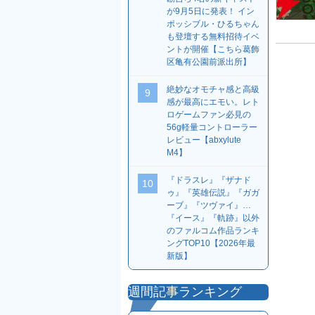
が9月5日に発表！ イン
ポッシブル・ひるちゃん
も登壇する無料招待イベ
ントが開催【こちら葛飾
区亀有公園前派出所】
絶妙なオモチャ感と高級
9
感が最高にエモい。レト
ロゲームファン必見の
56g軽量コントローラー
レビュー【abxylute
M4】
『ドラスレ』『ザナド
10
ゥ』『英雄伝説』『ガガ
ーブ』『ツヴァイ』…
『イース』『軌跡』以外
のファルコム作品ランキ
ングTOP10【2026年最
新版】
週間記事ランキング