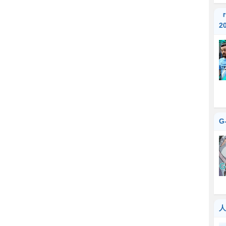
『
2
G
人