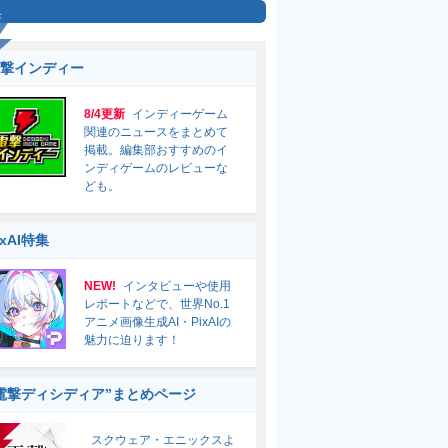
集
撃インディー
8/4更新
インディーゲーム
関連のニュースをまとめて
掲載。編集部おすすめのイ
ンディゲームのレビューな
ども。
ixAI特集
NEW!
インタビューや使用
レポートなどで、世界No.1
アニメ画像生成AI・PixAIの
魅力に迫ります！
電撃ディシディア”まとめページ
スクウェア・エニックスよ