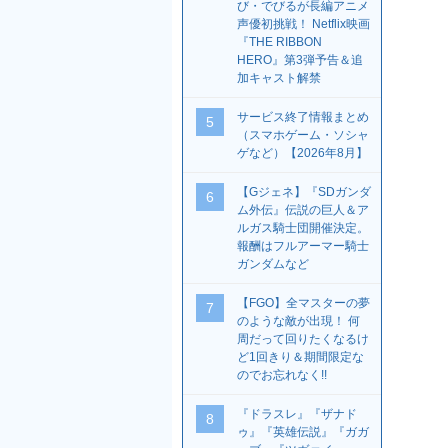
び・でびるが長編アニメ
声優初挑戦！ Netflix映画
『THE RIBBON
HERO』第3弾予告＆追
加キャスト解禁
サービス終了情報まとめ
5
（スマホゲーム・ソシャ
ゲなど）【2026年8月】
【Gジェネ】『SDガンダ
6
ム外伝』伝説の巨人＆ア
ルガス騎士団開催決定。
報酬はフルアーマー騎士
ガンダムなど
【FGO】全マスターの夢
7
のような敵が出現！ 何
周だって回りたくなるけ
ど1回きり＆期間限定な
のでお忘れなく!!
『ドラスレ』『ザナド
8
ゥ』『英雄伝説』『ガガ