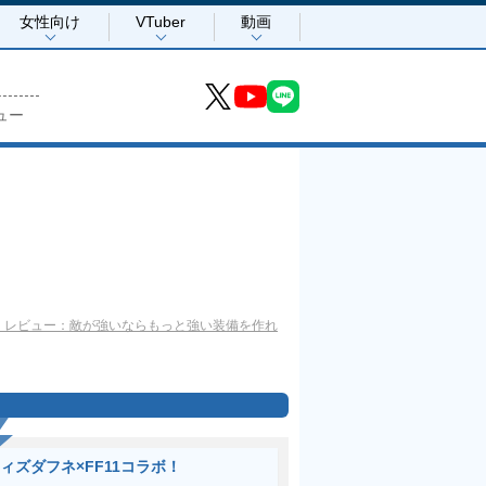
女性向け
VTuber
動画
ュー
器』レビュー：敵が強いならもっと強い装備を作れ
ィズダフネ×FF11コラボ！