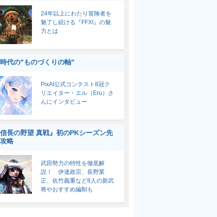
24年以上にわたり冒険者を
魅了し続ける『FFXI』の魅
力とは
I時代の"ものづくりの軸"
PixAI公式コンテスト8冠ク
リエイター・エル（Eru）さ
んにインタビュー
信長の野望 真戦』初のPKシーズン先
攻略
武田勢力の特性を徹底解
説！ 伊達政宗、長野業
正、佐竹義重など8人の新武
将やおすすめ編制も