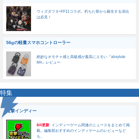
ウィズダフネ×FF11コラボ。朽ちた骨から蘇生する演出
は必見！
56gの軽量スマホコントローラー
絶妙なオモチャ感と高級感が最高にエモい『abxylute
M4』レビュー
特集
電撃インディー
8/4更新
インディーゲーム関連のニュースをまとめて掲
載。編集部おすすめのインディゲームのレビューなど
も。