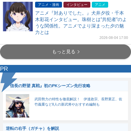
アニメ・漫画
インタビュー
アニメ
アニメ『対ありでした。』犬井夕役・千本
木彩花インタビュー。珠樹とは”共犯者”のよ
うな関係性。アニメでより深まった夕の魅
力とは
2026-08-04 17:00
もっと見る
PR
『信長の野望 真戦』初のPKシーズン先行攻略
武田勢力の特性を徹底解説！ 伊達政宗、長野業正、佐
竹義重など8人の新武将やおすすめ編制も
逆転の右手（ガチャ）を解説