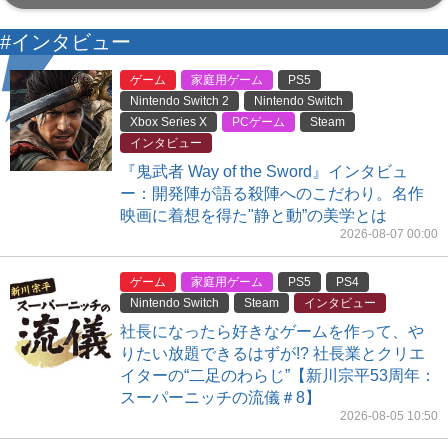
#インタビュー
ゲーム
家庭用ゲーム
PS5
Nintendo Switch 2
Nintendo Switch
Xbox Series X
PCゲーム
Steam
インタビュー
『鬼武者 Way of the Sword』インタビュ
ー：開発陣が語る殺陣へのこだわり。名作
映画に着想を得た"静と動”の美学とは
2026-08-07 00:00
ゲーム
家庭用ゲーム
PS5
PS4
Nintendo Switch
Steam
インタビュー
社長になったら好きなゲームを作って、や
りたい放題できるはずが!? 社長業とクリエ
イターの“二足のわらじ”【新川宗平53周年：
スーパーニッチの流儀＃8】
2026-08-05 10:50