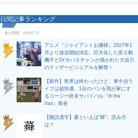
日間記事ランキング
集計期間：
08月07日
アニメ『ジャイアントお嬢様』2027年1
1
月より放送開始決定。巨大化した富士動
機子とDr.セバスチャンが描かれた大迫力
のティザービジュアルを解禁！
【新作】世界は終わったけど、車中泊ラ
2
イフは超快適。1台のバンを我が家にす
るコージー終末サバイバル『In the
Van』発表
【難読漢字】夏といえば“蕣”。読み方
3
は？