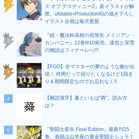
1
ズ オブ デスティニー2』新イラストが解
禁。ufotable×ProductionIGの描き下ろし
イラスト企画は毎月更新
『続・魔法科高校の劣等生 メイジアン・
2
カンパニー』12巻9/10発売。達也と深雪
の物語はフィナーレへ!?
【FGO】全マスターの夢のような敵が出
3
現！ 何周だって回りたくなるけど1回き
り＆期間限定なのでお忘れなく!!
【難読漢字】夏といえば“蕣”。読み方
4
は？
『聖闘士星矢 Final Edition』最新刊15
5
巻。表紙は山羊座の黄金聖闘士シュラ！