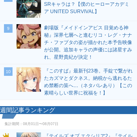
SRキャラは？【僕のヒーローアカデミ
ア UNITED SURVIVAL】
劇場版『メイドインアビス 目覚める神
9
秘』深界七層へと進むリコ・レグ・ナナ
チ・ファプタの姿が描かれた本予告映像
が公開。追加キャラの声優には諸星すみ
れ、星野貴紀が決定！
『このすば』最新刊23巻。手錠で繋がれ
10
たカズマとダクネス。納税から逃れるた
め禁断の策へ…（ネタバレあり）【この
素晴らしい世界に祝福を！】
週間記事ランキング
集計期間：
08月01日〜08月07日
『テイルズ オブ エクシリア2』『テイル