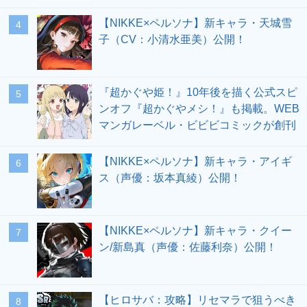
【NIKKE×ペルソナ】新キャラ・天城雪
4
子（CV：小清水亜美）公開！
『超かぐや姫！』10年後を描く公式スピ
5
ンオフ『超かぐやメシ！』も掲載。WEB
マンガレーベル・ビビビコミックが創刊
【NIKKE×ペルソナ】新キャラ・アイギ
6
ス（声優：坂本真綾）公開！
【NIKKE×ペルソナ】新キャラ・クイー
7
ン/新島真（声優：佐藤利奈）公開！
【ヒロサバ：攻略】リセマラで狙うべき
8