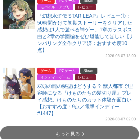
ゲーム
PCゲーム
Steam
モバイル・アプリ
レビュー
『幻想水滸伝 STAR LEAP』レビュー①：
50時間かけて初期ストーリーをクリアした
感想は1人で遊べる神ゲー。1章のラスボス
曲と2章の学園編をぜひ堪能してほしい【ナ
ンバリング全作クリア済：おすすめ度10
点】
2026-08-07 18:00
ゲーム
PCゲーム
Steam
インディーゲーム
レビュー
双頭の龍の髪型はどうする？ 獣人都市で理
容師になる『けものたちの髪切り屋』プレ
イ感想。けものたちのカット体験が面白い
【おすすめ度：9点／電撃インディー
#1447】
2026-08-07 02:00
もっと見る