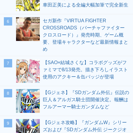
車田正美による全編大幅加筆で完全新生
セガ新作『VIRTUA FIGHTER
6
CROSSROADS（バーチャファイター
クロスロード）』発売時期、ゲーム概
要、登場キャラクターなど最新情報まと
め
【SAO×結城さくな】コラボグッズがフ
7
ァミマで8/13発売。描き下ろしイラスト
使用のアクキー＆缶バッジが登場
【Gジェネ】『SDガンダム外伝』伝説の
8
巨人＆アルガス騎士団開催決定。報酬は
フルアーマー騎士ガンダムなど
【Gジェネ攻略】『ガンダムW』シリー
9
ズおよび『SDガンダム外伝 ジークジオ