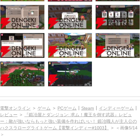
電撃オンライン
ゲーム
PCゲーム
Steam
インディーゲーム
レビュー
『鍛冶屋とダンジョン: 求ム！魔王を倒す武器』レビュ
ー：敵が強いならもっと強い装備を作ればいい！ 鍛冶職人が主人公の
ハクスラローグライトゲーム【電撃インディー#1003】
＜画像5/14
＞