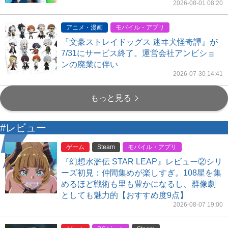
2026-08-01 08:20
アニメ・漫画
モバイル・アプリ
『文豪ストレイドッグス 迷ヰ犬怪奇譚』が
7/31にサービス終了。運営会社アンビショ
ンの廃業に伴い
2026-07-30 14:41
もっと見る
#レビュー
ゲーム
Steam
モバイル・アプリ
『幻想水滸伝 STAR LEAP』レビュー②シリ
ーズ初見：仲間集めが楽しすぎ。108星を集
めるほど戦術も里も豊かになるし、群像劇
としても魅力的【おすすめ度9点】
2026-08-07 19:00