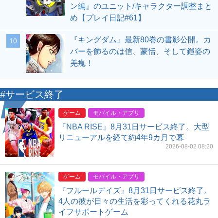
ン編』のユニット/キャラクター調整まと
め【プレイ日記#61】
『キングダム』最新80巻の書影公開。カ
10
バーを飾るのは信、蒙恬、そして鎧姿の
羌瘣！
#サービス終了
ゲーム
モバイル・アプリ
『NBA RISE』8月31日サービス終了。大型
リニューアルを経て約4年9カ月で幕
2026-08-02 08:20
ゲーム
モバイル・アプリ
『フルールデイズ』8月31日サービス終了。
4人の彼が日々の生活を彩ってくれる花丸ラ
イフサポートゲーム