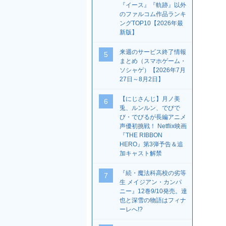
『イース』『軌跡』以外
のファルコム作品ランキ
ングTOP10【2026年最
新版】
来週のサービス終了情報
5
まとめ（スマホゲーム・
ソシャゲ）【2026年7月
27日～8月2日】
【にじさんじ】月ノ美
6
兎、ルンルン、でびで
び・でびるが長編アニメ
声優初挑戦！ Netflix映画
『THE RIBBON
HERO』第3弾予告＆追
加キャスト解禁
『続・魔法科高校の劣等
7
生 メイジアン・カンパ
ニー』12巻9/10発売。達
也と深雪の物語はフィナ
ーレへ!?