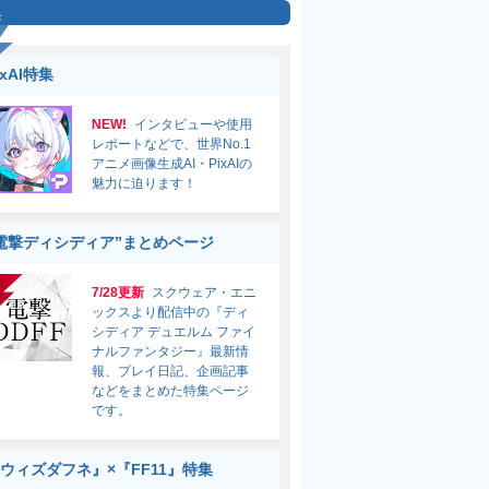
集
ixAI特集
NEW!
インタビューや使用
レポートなどで、世界No.1
アニメ画像生成AI・PixAIの
魅力に迫ります！
電撃ディシディア”まとめページ
7/28更新
スクウェア・エニ
ックスより配信中の『ディ
シディア デュエルム ファイ
ナルファンタジー』最新情
報、プレイ日記、企画記事
などをまとめた特集ページ
です。
ウィズダフネ』×『FF11』特集