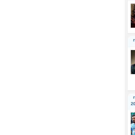
『
『
2