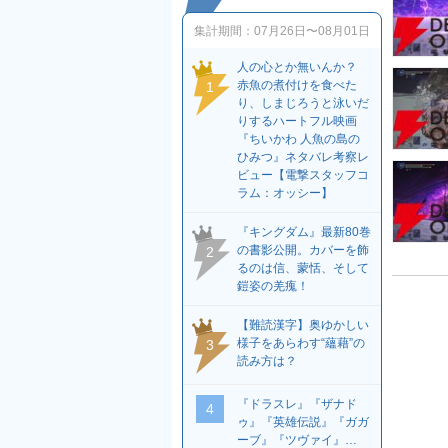
集計期間：
07月26日〜08月01日
人の心とか無いんか？
赤魚の煮付けを食べた
1
り、しまじろうと泳いだ
りするハートフル映画
『ちいかわ 人魚の島の
ひみつ』ネタバレ考察レ
ビュー【電撃スタッフコ
ラム：オッシー】
『キングダム』最新80巻
の書影公開。カバーを飾
2
るのは信、蒙恬、そして
鎧姿の羌瘣！
【難読漢字】奥ゆかしい
様子をあらわす“蘊藉”の
3
読み方は？
『ドラスレ』『ザナド
4
ゥ』『英雄伝説』『ガガ
ーブ』『ツヴァイ』…