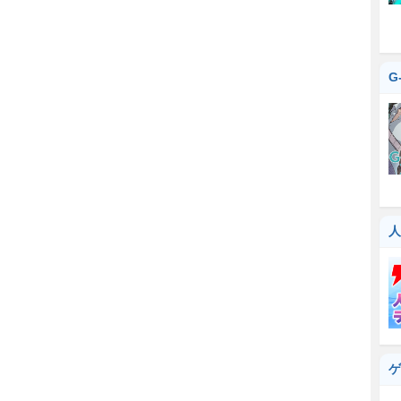
G
人
ゲ