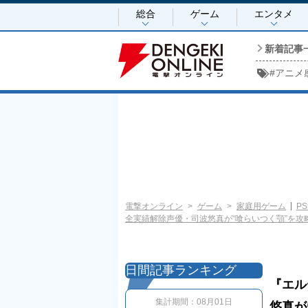
総合
ゲーム
エンタメ
新着記事
#
アニメ
電撃オンライン
ゲーム
家庭用ゲーム
PS
全実績解除声優・司波悠真が“喰らいつく顎”を攻略。最
日間記事ランキング
『エル
集計期間：
08月01日
悠真が