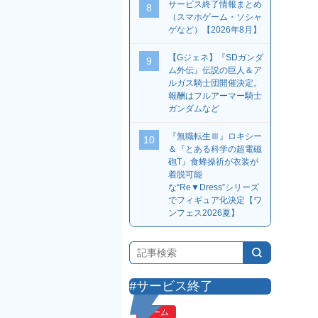
サービス終了情報まとめ
8
（スマホゲーム・ソシャ
ゲなど）【2026年8月】
【Gジェネ】『SDガンダ
9
ム外伝』伝説の巨人＆ア
ルガス騎士団開催決定。
報酬はフルアーマー騎士
ガンダムなど
『無職転生Ⅲ』ロキシー
10
＆『とある科学の超電磁
砲T』食蜂操祈が衣装が
着脱可能
な“Re▼Dress”シリーズ
でフィギュア化決定【ワ
ンフェス2026夏】
#サービス終了
ゲーム