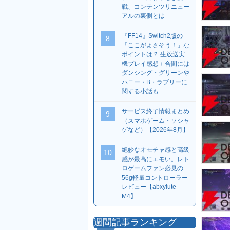
戦、コンテンツリニュー
アルの裏側とは
『FF14』Switch2版の
8
「ここがよさそう！」な
ポイントは？ 生放送実
機プレイ感想＋合間には
ダンシング・グリーンや
ハニー・B・ラブリーに
関する小話も
サービス終了情報まとめ
9
（スマホゲーム・ソシャ
ゲなど）【2026年8月】
絶妙なオモチャ感と高級
10
感が最高にエモい。レト
ロゲームファン必見の
56g軽量コントローラー
レビュー【abxylute
M4】
週間記事ランキング