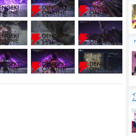
『
イ
ム