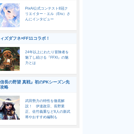
PixAI公式コンテスト8冠ク
リエイター・エル（Eru）さ
んにインタビュー
ィズダフネ×FF11コラボ！
24年以上にわたり冒険者を
魅了し続ける『FFXI』の魅
力とは
信長の野望 真戦』初のPKシーズン先
攻略
武田勢力の特性を徹底解
説！ 伊達政宗、長野業
正、佐竹義重など8人の新武
将やおすすめ編制も