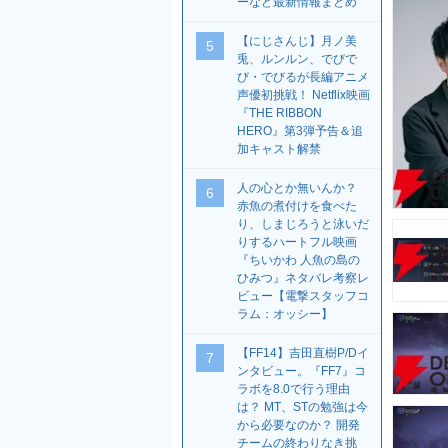
ーなど最新情報まとめ
【にじさんじ】月ノ美
5
兎、ルンルン、でびで
び・でびるが長編アニメ
声優初挑戦！ Netflix映画
『THE RIBBON
HERO』第3弾予告＆追
加キャスト解禁
人の心とか無いんか？
6
赤魚の煮付けを食べた
り、しまじろうと泳いだ
りするハートフル映画
『ちいかわ 人魚の島の
ひみつ』ネタバレ考察レ
ビュー【電撃スタッフコ
ラム：オッシー】
【FF14】吉田直樹P/Dイ
7
ンタビュー。『FF7』コ
ラボを8.0で行う理由
は？ MT、STの勉強は今
から必要なのか？ 開発
チームの終わりなき挑