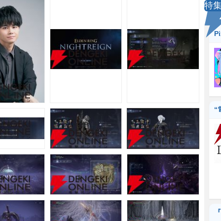
特
P
“
『