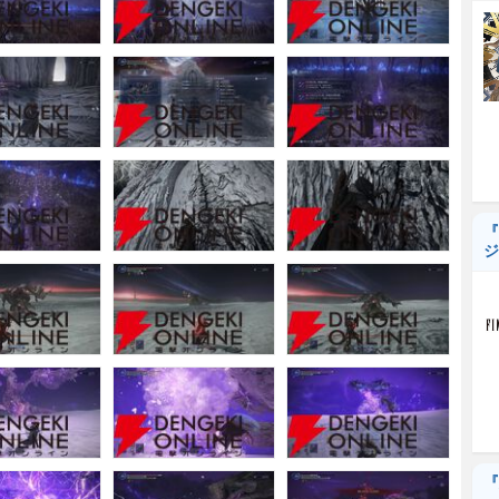
『
ジ
『