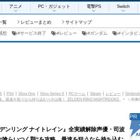
アニメ
PC・ガジェット
電撃PS
Switch
一覧
レビューまとめ
サイトマップ
感想
#
サービス終了
#
レビュー
#
ガンダム
#
インタビ
5
PS4
Xbox One
Xbox Series X
PCゲーム
Steam
レビュー
Nintendo
速を狙うなら持ち込むべきは毒！【ELDEN RING NIGHTREIGN】
＜画像6
PR
デンリング ナイトレイン』全実績解除声優・司波
A
“喰らいつく顎”を攻略。最速を狙うなら持ち込む