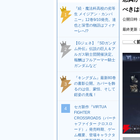
『続・魔法科高校の劣等
べきは毒
生 メイジアン・カンパ
1
公開日時：2
ニー』12巻9/10発売。達
也と深雪の物語はフィナ
最終更新：2
ーレへ!?
【Gジェネ】『SDガンダ
ム外伝』伝説の巨人＆ア
2
ルガス騎士団開催決定。
報酬はフルアーマー騎士
ガンダムなど
『キングダム』最新80巻
の書影公開。カバーを飾
3
るのは信、蒙恬、そして
鎧姿の羌瘣！
セガ新作『VIRTUA
4
FIGHTER
CROSSROADS（バーチ
ャファイター クロスロ
ード）』発売時期、ゲー
ム概要、登場キャラクタ