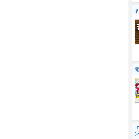
ま
電
『
ン