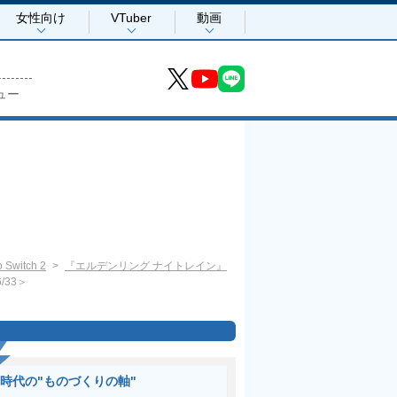
女性向け
VTuber
動画
ュー
 Switch 2
『エルデンリング ナイトレイン』
/33＞
I時代の"ものづくりの軸"