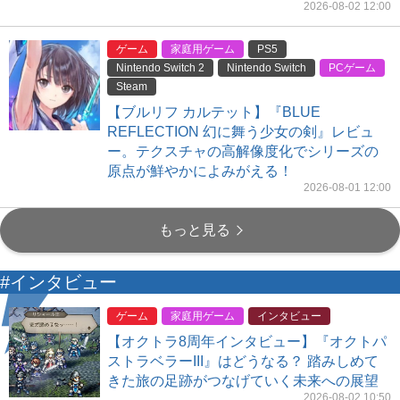
2026-08-02 12:00
ゲーム
家庭用ゲーム
PS5
Nintendo Switch 2
Nintendo Switch
PCゲーム
Steam
【ブルリフ カルテット】『BLUE
REFLECTION 幻に舞う少女の剣』レビュ
ー。テクスチャの高解像度化でシリーズの
原点が鮮やかによみがえる！
2026-08-01 12:00
もっと見る
#インタビュー
ゲーム
家庭用ゲーム
インタビュー
【オクトラ8周年インタビュー】『オクトパ
ストラベラーIII』はどうなる？ 踏みしめて
きた旅の足跡がつなげていく未来への展望
2026-08-02 10:50