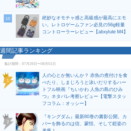
絶妙なオモチャ感と高級感が最高にエモ
10
い。レトロゲームファン必見の56g軽量
コントローラーレビュー【abxylute M4】
週間記事ランキング
集計期間：
07月26日〜08月01日
人の心とか無いんか？ 赤魚の煮付けを食
1
べたり、しまじろうと泳いだりするハー
トフル映画『ちいかわ 人魚の島のひみ
つ』ネタバレ考察レビュー【電撃スタッ
フコラム：オッシー】
『キングダム』最新80巻の書影公開。カ
2
バーを飾るのは信、蒙恬、そして鎧姿の
羌瘣！