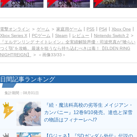
電撃オンライン
ゲーム
家庭用ゲーム
PS5
PS4
Xbox One
Xbox Series X
PCゲーム
Steam
レビュー
Nintendo Switch 2
『エルデンリング ナイトレイン』全実績解除声優・司波悠真が“喰らい
つく顎”を攻略。最速を狙うなら持ち込むべきは毒！【ELDEN RING
NIGHTREIGN】
＜画像33/33＞
日間記事ランキング
集計期間：
08月01日
『続・魔法科高校の劣等生 メイジアン・
1
カンパニー』12巻9/10発売。達也と深雪
の物語はフィナーレへ!?
【Gジェネ】『SDガンダム外伝』伝説の