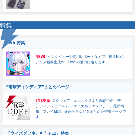
特集
PixAI特集
NEW!
インタビューや使用レポートなどで、世界No.1
アニメ画像生成AI・PixAIの魅力に迫ります！
“電撃ディシディア”まとめページ
7/28更新
スクウェア・エニックスより配信中の『ディ
シディア デュエルム ファイナルファンタジー』最新情
報、プレイ日記、企画記事などをまとめた特集ページで
す。
『ウィズダフネ』×『FF11』特集