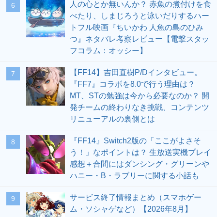
人の心とか無いんか？ 赤魚の煮付けを食
6
べたり、しまじろうと泳いだりするハー
トフル映画『ちいかわ 人魚の島のひみ
つ』ネタバレ考察レビュー【電撃スタッ
フコラム：オッシー】
【FF14】吉田直樹P/Dインタビュー。
7
『FF7』コラボを8.0で行う理由は？
MT、STの勉強は今から必要なのか？ 開
発チームの終わりなき挑戦、コンテンツ
リニューアルの裏側とは
『FF14』Switch2版の「ここがよさそ
8
う！」なポイントは？ 生放送実機プレイ
感想＋合間にはダンシング・グリーンや
ハニー・B・ラブリーに関する小話も
サービス終了情報まとめ（スマホゲー
9
ム・ソシャゲなど）【2026年8月】