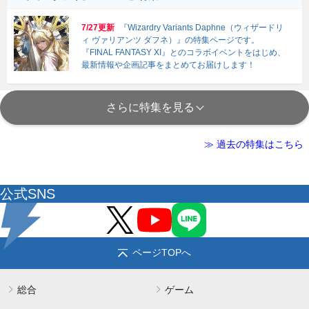
7/27更新
『Wizardry Variants Daphne（ウィザードリ
ィ ヴァリアンツ ダフネ）』の特集ページです。
『FINAL FANTASY XI』とのコラボイベントをはじめ、
最新情報や企画記事をまとめてお届けします！
さらに特集を見る
≫ 過去の特集はこちら
公式SNS
ページTOPへ
総合
ゲーム