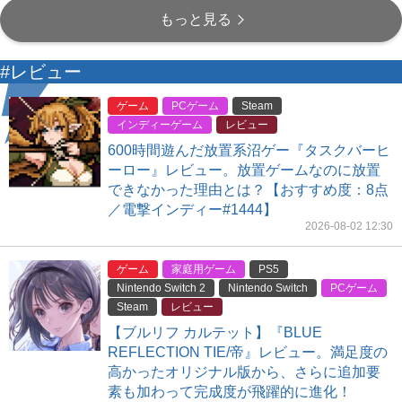
もっと見る
#レビュー
ゲーム
PCゲーム
Steam
インディーゲーム
レビュー
600時間遊んだ放置系沼ゲー『タスクバーヒ
ーロー』レビュー。放置ゲームなのに放置
できなかった理由とは？【おすすめ度：8点
／電撃インディー#1444】
2026-08-02 12:30
ゲーム
家庭用ゲーム
PS5
Nintendo Switch 2
Nintendo Switch
PCゲーム
Steam
レビュー
【ブルリフ カルテット】『BLUE
REFLECTION TIE/帝』レビュー。満足度の
高かったオリジナル版から、さらに追加要
素も加わって完成度が飛躍的に進化！