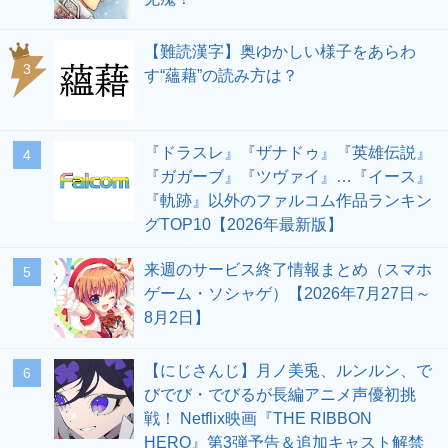
【難読漢字】奥ゆかしい様子をあらわ
3
す“蘊藉”の読み方は？
『ドラスレ』『ザナドゥ』『英雄伝説』
4
『ガガーブ』『ツヴァイ』…『イース』
『軌跡』以外のファルコム作品ランキン
グTOP10【2026年最新版】
来週のサービス終了情報まとめ（スマホ
5
ゲーム・ソシャゲ）【2026年7月27日～
8月2日】
【にじさんじ】月ノ美兎、ルンルン、で
6
びでび・でびるが長編アニメ声優初挑
戦！ Netflix映画『THE RIBBON
HERO』第3弾予告＆追加キャスト解禁