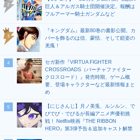
2
巨人＆アルガス騎士団開催決定。報酬は
フルアーマー騎士ガンダムなど
『キングダム』最新80巻の書影公開。カ
3
バーを飾るのは信、蒙恬、そして鎧姿の
羌瘣！
セガ新作『VIRTUA FIGHTER
4
CROSSROADS（バーチャファイター
クロスロード）』発売時期、ゲーム概
要、登場キャラクターなど最新情報まと
め
【にじさんじ】月ノ美兎、ルンルン、で
5
びでび・でびるが長編アニメ声優初挑
戦！ Netflix映画『THE RIBBON
HERO』第3弾予告＆追加キャスト解禁