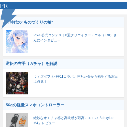
PR
AI時代の"ものづくりの軸"
PixAI公式コンテスト8冠クリエイター・エル（Eru）さ
んにインタビュー
逆転の右手（ガチャ）を解説
ウィズダフネ×FF11コラボ。朽ちた骨から蘇生する演出
は必見！
56gの軽量スマホコントローラー
絶妙なオモチャ感と高級感が最高にエモい『abxylute
M4』レビュー