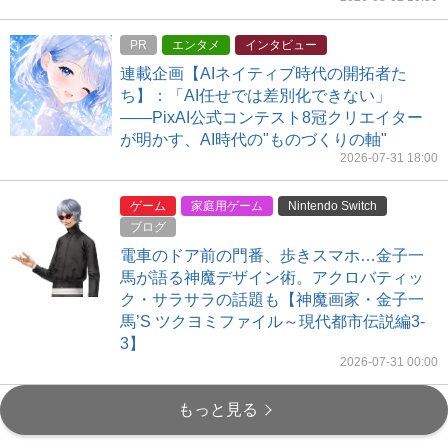
PR
エンタメ
インタビュー
連載企画【AIネイティブ時代の開拓者た
ち】：「AI任せでは差別化できない」
――PixAI公式コンテスト8冠クリエイター
が明かす、AI時代の"ものづくりの軸"
2026-07-31 18:00
ゲーム
家庭用ゲーム
Nintendo Switch
ブログ
電車のドア前の門番、歩きスマホ…金子一
馬が語る神魔デザイン術。アクロバティッ
ク・サラサラの話題も【神魔画家・金子一
馬’S ツクヨミファイル～現代都市伝説編3-
3】
2026-07-31 00:00
もっと見る