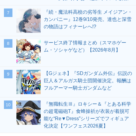
『続・魔法科高校の劣等生 メイジアン・
7
カンパニー』12巻9/10発売。達也と深雪
の物語はフィナーレへ!?
サービス終了情報まとめ（スマホゲー
8
ム・ソシャゲなど）【2026年8月】
【Gジェネ】『SDガンダム外伝』伝説の
9
巨人＆アルガス騎士団開催決定。報酬は
フルアーマー騎士ガンダムなど
『無職転生Ⅲ』ロキシー＆『とある科学
10
の超電磁砲T』食蜂操祈が衣装が着脱可
能な“Re▼Dress”シリーズでフィギュア
化決定【ワンフェス2026夏】