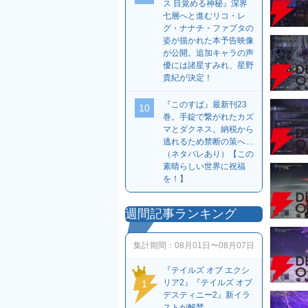
ス 目覚める神秘』深界
七層へと進むリコ・レ
グ・ナナチ・ファプタの
姿が描かれた本予告映像
が公開。追加キャラの声
優には諸星すみれ、星野
貴紀が決定！
『このすば』最新刊23
10
巻。手錠で繋がれたカズ
マとダクネス。納税から
逃れるため禁断の策へ…
（ネタバレあり）【この
素晴らしい世界に祝福
を！】
週間記事ランキング
集計期間：
08月01日〜08月07日
『テイルズ オブ エクシ
リア2』『テイルズ オブ
1
デスティニー2』新イラ
ストが解禁。