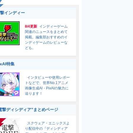
撃インディー
8/4更新
インディーゲーム
関連のニュースをまとめて
掲載。編集部おすすめのイ
ンディゲームのレビューな
ども。
ixAI特集
インタビューや使用レポー
トなどで、世界No.1アニメ
画像生成AI・PixAIの魅力に
迫ります！
電撃ディシディア”まとめページ
スクウェア・エニックスよ
り配信中の『ディシディア