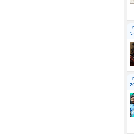
『
ン
『
2