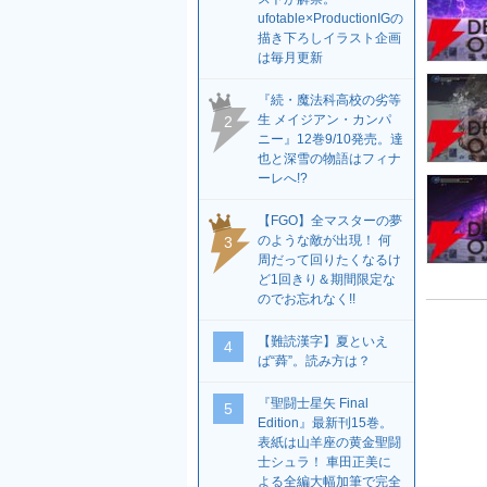
ufotable×ProductionIGの
描き下ろしイラスト企画
は毎月更新
『続・魔法科高校の劣等
生 メイジアン・カンパ
2
ニー』12巻9/10発売。達
也と深雪の物語はフィナ
ーレへ!?
【FGO】全マスターの夢
のような敵が出現！ 何
3
周だって回りたくなるけ
ど1回きり＆期間限定な
のでお忘れなく!!
【難読漢字】夏といえ
4
ば“蕣”。読み方は？
『聖闘士星矢 Final
5
Edition』最新刊15巻。
表紙は山羊座の黄金聖闘
士シュラ！ 車田正美に
よる全編大幅加筆で完全