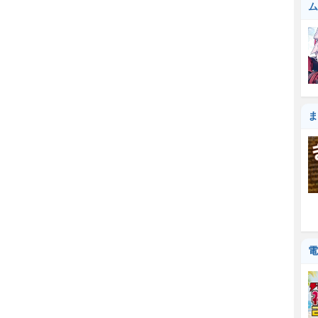
ム
ま
電