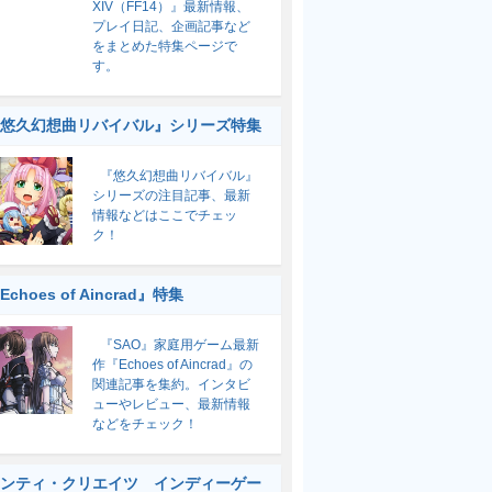
XIV（FF14）』最新情報、
プレイ日記、企画記事など
をまとめた特集ページで
す。
悠久幻想曲リバイバル』シリーズ特集
『悠久幻想曲リバイバル』
シリーズの注目記事、最新
情報などはここでチェッ
ク！
Echoes of Aincrad』特集
『SAO』家庭用ゲーム最新
作『Echoes of Aincrad』の
関連記事を集約。インタビ
ューやレビュー、最新情報
などをチェック！
ンティ・クリエイツ インディーゲー