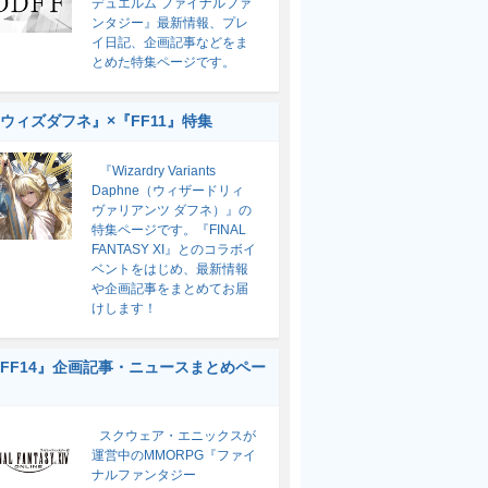
デュエルム ファイナルファ
ンタジー』最新情報、プレ
イ日記、企画記事などをま
とめた特集ページです。
ウィズダフネ』×『FF11』特集
『Wizardry Variants
Daphne（ウィザードリィ
ヴァリアンツ ダフネ）』の
特集ページです。『FINAL
FANTASY XI』とのコラボイ
ベントをはじめ、最新情報
や企画記事をまとめてお届
けします！
FF14』企画記事・ニュースまとめペー
スクウェア・エニックスが
運営中のMMORPG『ファイ
ナルファンタジー