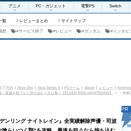
アニメ
PC・ガジェット
電撃PS
Switch
一覧
レビューまとめ
サイトマップ
感想
#
サービス終了
#
レビュー
#
ガンダム
#
インタビ
5
PS4
Xbox One
Xbox Series X
PCゲーム
Steam
レビュー
Nintendo
速を狙うなら持ち込むべきは毒！【ELDEN RING NIGHTREIGN】
＜画像1
PR
デンリング ナイトレイン』全実績解除声優・司波
5
“喰らいつく顎”を攻略。最速を狙うなら持ち込む