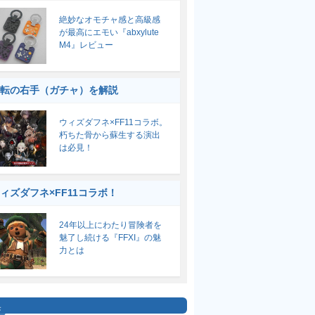
絶妙なオモチャ感と高級感
が最高にエモい『abxylute
M4』レビュー
転の右手（ガチャ）を解説
ウィズダフネ×FF11コラボ。
朽ちた骨から蘇生する演出
は必見！
ィズダフネ×FF11コラボ！
24年以上にわたり冒険者を
魅了し続ける『FFXI』の魅
力とは
集