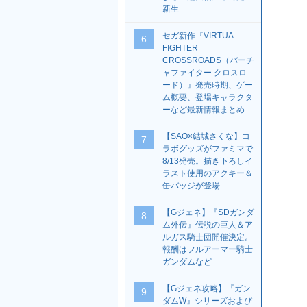
新生
セガ新作『VIRTUA
6
FIGHTER
CROSSROADS（バーチ
ャファイター クロスロ
ード）』発売時期、ゲー
ム概要、登場キャラクタ
ーなど最新情報まとめ
【SAO×結城さくな】コ
7
ラボグッズがファミマで
8/13発売。描き下ろしイ
ラスト使用のアクキー＆
缶バッジが登場
【Gジェネ】『SDガンダ
8
ム外伝』伝説の巨人＆ア
ルガス騎士団開催決定。
報酬はフルアーマー騎士
ガンダムなど
【Gジェネ攻略】『ガン
9
ダムW』シリーズおよび