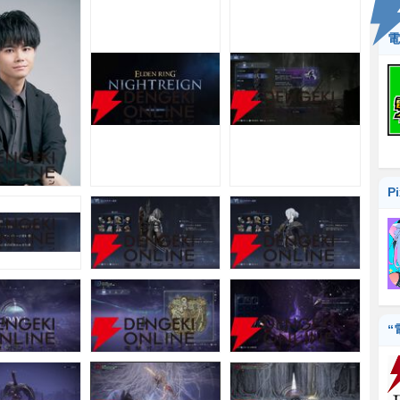
電
P
“