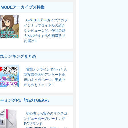
-MODEアーカイブス特集
G-MODEアーカイブスのラ
インナップタイトルの紹介
やレビューなど、作品の魅
力をお伝えする企画満載で
お届け！
気ランキングまとめ
電撃オンラインで行った人
気投票企画やアンケート企
画のまとめページ。実施中
のものもチェック！
ーミングPC『NEXTGEAR』
初心者にも安心のマウスコ
ンピューターのゲーミング
PCブランド