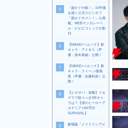
『超かぐや姫！』10年後
5
を描く公式スピンオフ
『超かぐやメシ！』も掲
載。WEBマンガレーベ
ル・ビビビコミックが創
刊
【NIKKE×ペルソナ】新
6
キャラ・アイギス（声
優：坂本真綾）公開！
【NIKKE×ペルソナ】新
7
キャラ・クイーン/新島
真（声優：佐藤利奈）公
開！
【ヒロサバ：攻略】リセ
8
マラで狙うべきSRキャ
ラは？【僕のヒーローア
カデミア UNITED
SURVIVAL】
劇場版『メイドインアビ
9