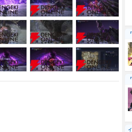
『
『
イ