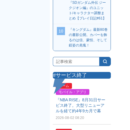
『SDガンダム外伝 ジー
クジオン編』のユニッ
ト/キャラクター調整ま
とめ【プレイ日記#61】
『キングダム』最新80巻
10
の書影公開。カバーを飾
るのは信、蒙恬、そして
鎧姿の羌瘣！
#サービス終了
ゲーム
モバイル・アプリ
『NBA RISE』8月31日サー
ビス終了。大型リニューア
ルを経て約4年9カ月で幕
2026-08-02 08:20