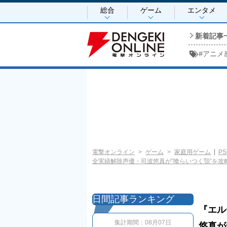
総合
ゲーム
エンタメ
新着記事
#
アニメ
電撃オンライン
ゲーム
家庭用ゲーム
PS
全実績解除声優・司波悠真が“喰らいつく顎”を攻略。最
日間記事ランキング
『エル
集計期間：
08月07日
悠真が