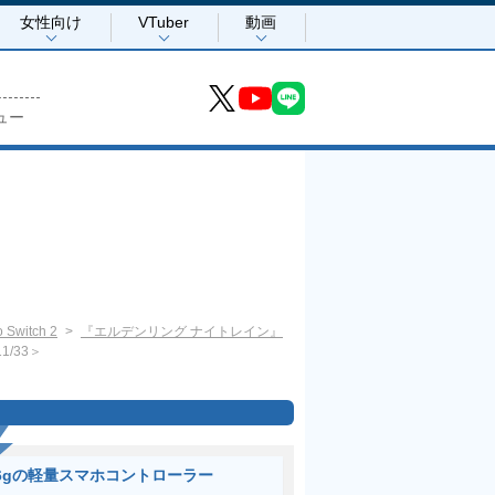
女性向け
VTuber
動画
ュー
 Switch 2
『エルデンリング ナイトレイン』
1/33＞
6gの軽量スマホコントローラー