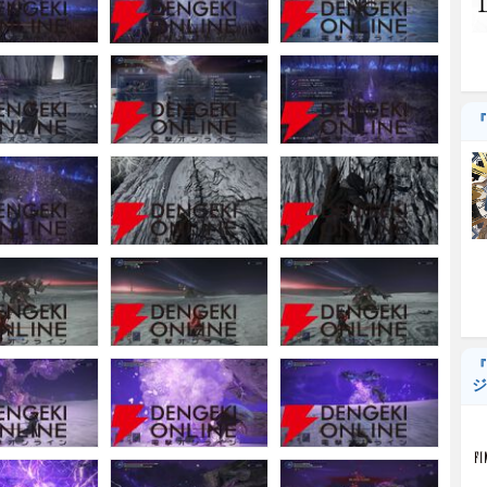
『
『
ジ