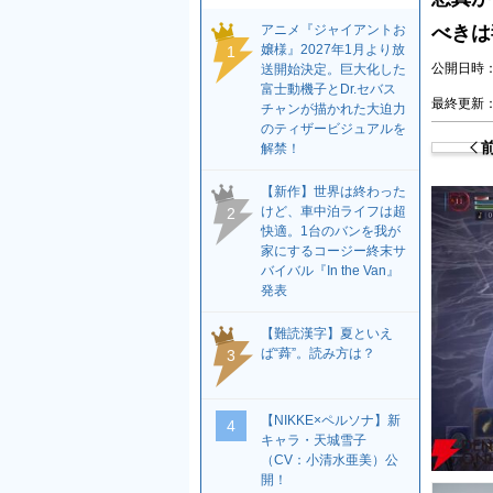
アニメ『ジャイアントお
べきは毒
嬢様』2027年1月より放
1
公開日時：2
送開始決定。巨大化した
富士動機子とDr.セバス
最終更新：2
チャンが描かれた大迫力
のティザービジュアルを
解禁！
【新作】世界は終わった
けど、車中泊ライフは超
2
快適。1台のバンを我が
家にするコージー終末サ
バイバル『In the Van』
発表
【難読漢字】夏といえ
ば“蕣”。読み方は？
3
【NIKKE×ペルソナ】新
4
キャラ・天城雪子
（CV：小清水亜美）公
開！