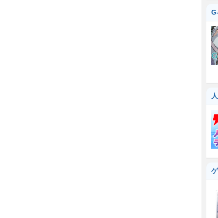
G
人
ゲ