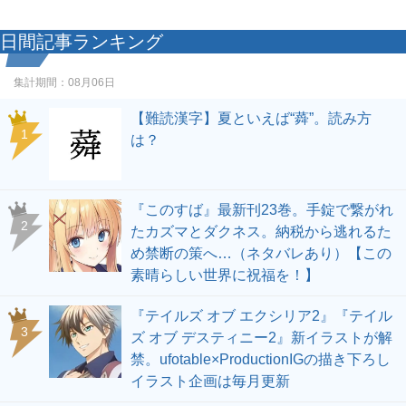
日間記事ランキング
集計期間：
08月06日
【難読漢字】夏といえば“蕣”。読み方
1
は？
『このすば』最新刊23巻。手錠で繋がれ
2
たカズマとダクネス。納税から逃れるた
め禁断の策へ…（ネタバレあり）【この
素晴らしい世界に祝福を！】
『テイルズ オブ エクシリア2』『テイル
3
ズ オブ デスティニー2』新イラストが解
禁。ufotable×ProductionIGの描き下ろし
イラスト企画は毎月更新