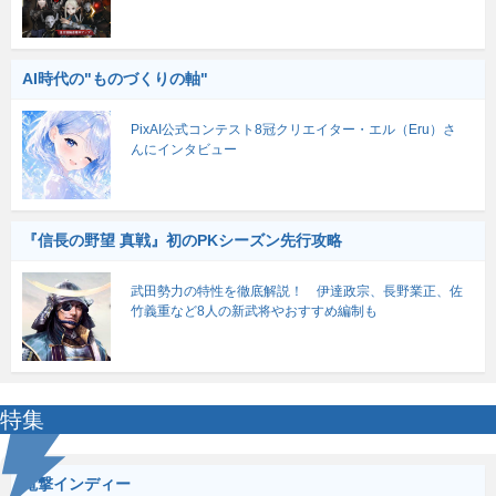
AI時代の"ものづくりの軸"
PixAI公式コンテスト8冠クリエイター・エル（Eru）さ
んにインタビュー
『信長の野望 真戦』初のPKシーズン先行攻略
武田勢力の特性を徹底解説！ 伊達政宗、長野業正、佐
竹義重など8人の新武将やおすすめ編制も
特集
電撃インディー