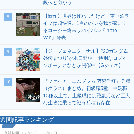
段へと向かう――
【新作】世界は終わったけど、車中泊ラ
8
イフは超快適。1台のバンを我が家にす
るコージー終末サバイバル『In the
Van』発表
【ジージェネエターナル】“SDガンダム
9
外伝まつり”が本日開始！ 特別なログイ
ンボーナスなどが開催中【Gジェネ】
『ファイアーエムブレム 万紫千紅』兵種
10
（クラス）まとめ。初級職5種、中級職
10種以上で、上級職には戦象兵など巨大
な生物に乗って戦う兵種も存在
週間記事ランキング
集計期間：
07月31日〜08月06日