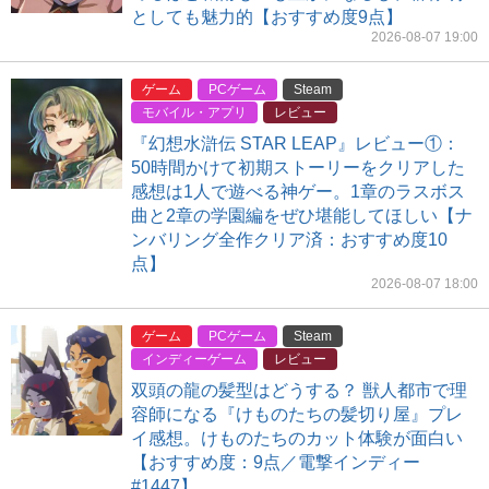
としても魅力的【おすすめ度9点】
2026-08-07 19:00
ゲーム
PCゲーム
Steam
モバイル・アプリ
レビュー
『幻想水滸伝 STAR LEAP』レビュー①：
50時間かけて初期ストーリーをクリアした
感想は1人で遊べる神ゲー。1章のラスボス
曲と2章の学園編をぜひ堪能してほしい【ナ
ンバリング全作クリア済：おすすめ度10
点】
2026-08-07 18:00
ゲーム
PCゲーム
Steam
インディーゲーム
レビュー
双頭の龍の髪型はどうする？ 獣人都市で理
容師になる『けものたちの髪切り屋』プレ
イ感想。けものたちのカット体験が面白い
【おすすめ度：9点／電撃インディー
#1447】