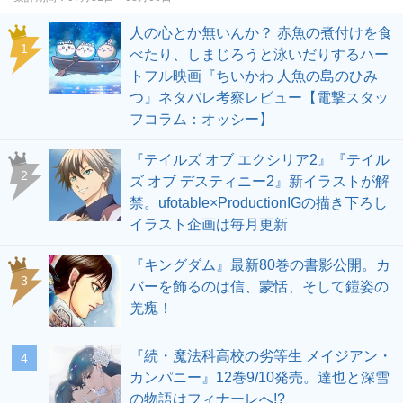
人の心とか無いんか？ 赤魚の煮付けを食
1
べたり、しまじろうと泳いだりするハー
トフル映画『ちいかわ 人魚の島のひみ
つ』ネタバレ考察レビュー【電撃スタッ
フコラム：オッシー】
『テイルズ オブ エクシリア2』『テイル
2
ズ オブ デスティニー2』新イラストが解
禁。ufotable×ProductionIGの描き下ろし
イラスト企画は毎月更新
『キングダム』最新80巻の書影公開。カ
3
バーを飾るのは信、蒙恬、そして鎧姿の
羌瘣！
『続・魔法科高校の劣等生 メイジアン・
4
カンパニー』12巻9/10発売。達也と深雪
の物語はフィナーレへ!?