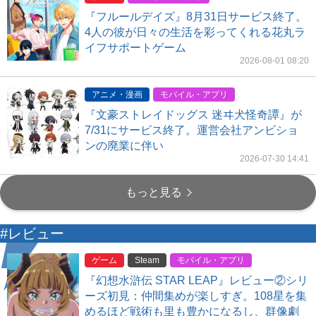
『フルールデイズ』8月31日サービス終了。
4人の彼が日々の生活を彩ってくれる花丸ラ
イフサポートゲーム
2026-08-01 08:20
アニメ・漫画
モバイル・アプリ
『文豪ストレイドッグス 迷ヰ犬怪奇譚』が
7/31にサービス終了。運営会社アンビショ
ンの廃業に伴い
2026-07-30 14:41
もっと見る
#レビュー
ゲーム
Steam
モバイル・アプリ
『幻想水滸伝 STAR LEAP』レビュー②シリ
ーズ初見：仲間集めが楽しすぎ。108星を集
めるほど戦術も里も豊かになるし、群像劇