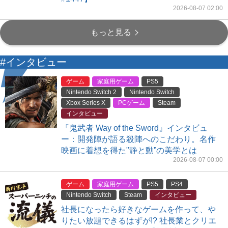
2026-08-07 02:00
もっと見る
#インタビュー
ゲーム
家庭用ゲーム
PS5
Nintendo Switch 2
Nintendo Switch
Xbox Series X
PCゲーム
Steam
インタビュー
『鬼武者 Way of the Sword』インタビュ
ー：開発陣が語る殺陣へのこだわり。名作
映画に着想を得た"静と動”の美学とは
2026-08-07 00:00
ゲーム
家庭用ゲーム
PS5
PS4
Nintendo Switch
Steam
インタビュー
社長になったら好きなゲームを作って、や
りたい放題できるはずが!? 社長業とクリエ