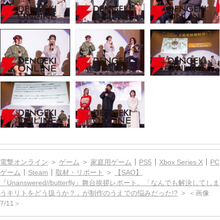
電撃オンライン
ゲーム
家庭用ゲーム
PS5
Xbox Series X
PC
ゲーム
Steam
取材・リポート
【SAO】
『Unanswered//butterfly』舞台挨拶レポート。「なんでも解決してしま
うキリトをどう扱うか？」が制作のうえでの悩みだった!?
＜画像
7/11＞