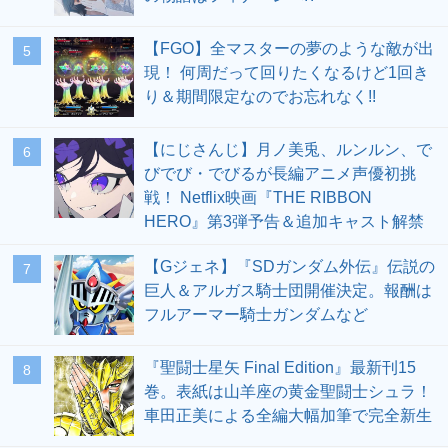
【FGO】全マスターの夢のような敵が出
5
現！ 何周だって回りたくなるけど1回き
り＆期間限定なのでお忘れなく!!
【にじさんじ】月ノ美兎、ルンルン、で
6
びでび・でびるが長編アニメ声優初挑
戦！ Netflix映画『THE RIBBON
HERO』第3弾予告＆追加キャスト解禁
【Gジェネ】『SDガンダム外伝』伝説の
7
巨人＆アルガス騎士団開催決定。報酬は
フルアーマー騎士ガンダムなど
『聖闘士星矢 Final Edition』最新刊15
8
巻。表紙は山羊座の黄金聖闘士シュラ！
車田正美による全編大幅加筆で完全新生