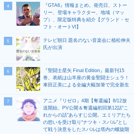
『GTA6』情報まとめ。発売日、ストー
4
リー、登場キャラクター、地域（マッ
プ）、限定版特典を紹介【グランド・セ
フト・オートVI】
テレビ朝日 題名のない音楽会に植松伸夫
5
氏が出演
『聖闘士星矢 Final Edition』最新刊15
6
巻。表紙は山羊座の黄金聖闘士シュラ！
車田正美による全編大幅加筆で完全新生
アニメ『リゼロ』4期【奪還編】8/12放
7
送開始。PV公開＆奪還編初回第12話“こ
れからの話”あらすじ公開。エミリアたち
の想いを受け取り“ナツキ・スバル”とし
て戦う決意をしたスバルは塔内の螺旋階