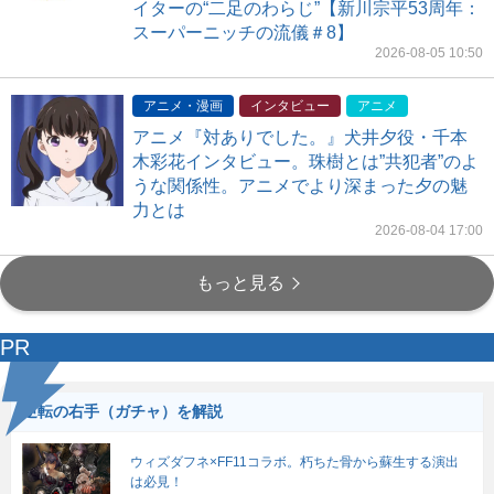
イターの“二足のわらじ”【新川宗平53周年：
スーパーニッチの流儀＃8】
2026-08-05 10:50
アニメ・漫画
インタビュー
アニメ
アニメ『対ありでした。』犬井夕役・千本
木彩花インタビュー。珠樹とは”共犯者”のよ
うな関係性。アニメでより深まった夕の魅
力とは
2026-08-04 17:00
もっと見る
PR
逆転の右手（ガチャ）を解説
ウィズダフネ×FF11コラボ。朽ちた骨から蘇生する演出
は必見！