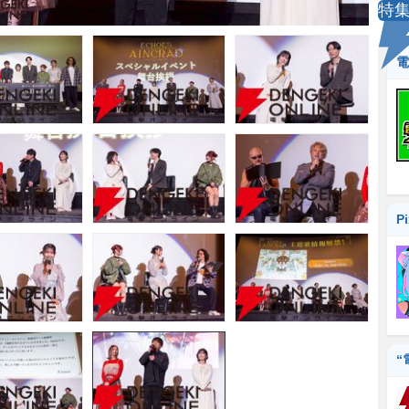
特
電
P
“