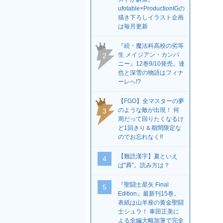
ufotable×ProductionIGの
描き下ろしイラスト企画
は毎月更新
『続・魔法科高校の劣等
生 メイジアン・カンパ
2
ニー』12巻9/10発売。達
也と深雪の物語はフィナ
ーレへ!?
【FGO】全マスターの夢
のような敵が出現！ 何
3
周だって回りたくなるけ
ど1回きり＆期間限定な
のでお忘れなく!!
【難読漢字】夏といえ
4
ば“蕣”。読み方は？
『聖闘士星矢 Final
5
Edition』最新刊15巻。
表紙は山羊座の黄金聖闘
士シュラ！ 車田正美に
よる全編大幅加筆で完全