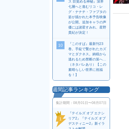
ス 目覚める神秘』深界
七層へと進むリコ・レ
グ・ナナチ・ファプタの
姿が描かれた本予告映像
が公開。追加キャラの声
優には諸星すみれ、星野
貴紀が決定！
『このすば』最新刊23
10
巻。手錠で繋がれたカズ
マとダクネス。納税から
逃れるため禁断の策へ…
（ネタバレあり）【この
素晴らしい世界に祝福
を！】
週間記事ランキング
集計期間：
08月01日〜08月07日
『テイルズ オブ エクシ
リア2』『テイルズ オブ
1
デスティニー2』新イラ
ストが解禁。