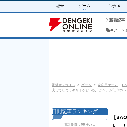
総合
ゲーム
エンタメ
新着記事
#
アニメ
電撃オンライン
ゲーム
家庭用ゲーム
PS
決してしまうキリトをどう扱うか？」が制作のうえ
日間記事ランキング
【SAO
集計期間：
08月07日
ト。「