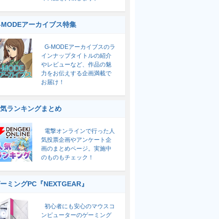
-MODEアーカイブス特集
G-MODEアーカイブスのラ
インナップタイトルの紹介
やレビューなど、作品の魅
力をお伝えする企画満載で
お届け！
気ランキングまとめ
電撃オンラインで行った人
気投票企画やアンケート企
画のまとめページ。実施中
のものもチェック！
ーミングPC『NEXTGEAR』
初心者にも安心のマウスコ
ンピューターのゲーミング