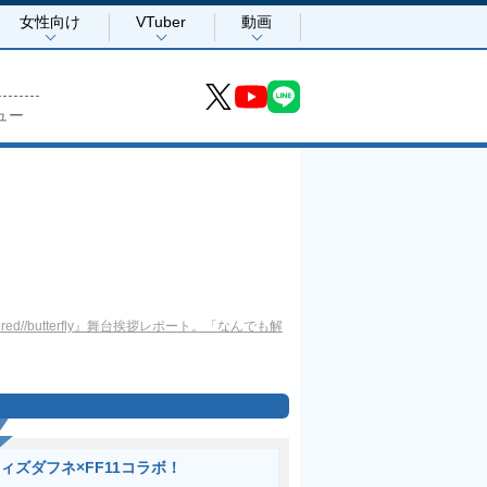
女性向け
VTuber
動画
ュー
ered//butterfly』舞台挨拶レポート。「なんでも解
ィズダフネ×FF11コラボ！