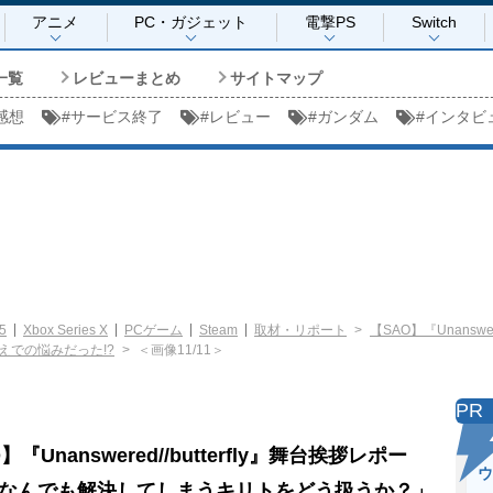
アニメ
PC・ガジェット
電撃PS
Switch
一覧
レビューまとめ
サイトマップ
感想
#
サービス終了
#
レビュー
#
ガンダム
#
インタビ
5
Xbox Series X
PCゲーム
Steam
取材・リポート
【SAO】『Unansw
での悩みだった!?
＜画像11/11＞
PR
】『Unanswered//butterfly』舞台挨拶レポー
ウ
なんでも解決してしまうキリトをどう扱うか？」