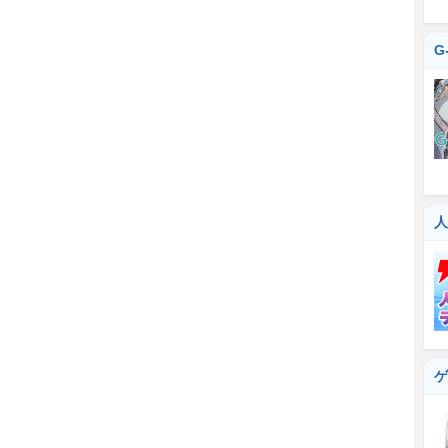
G
人
ゲ