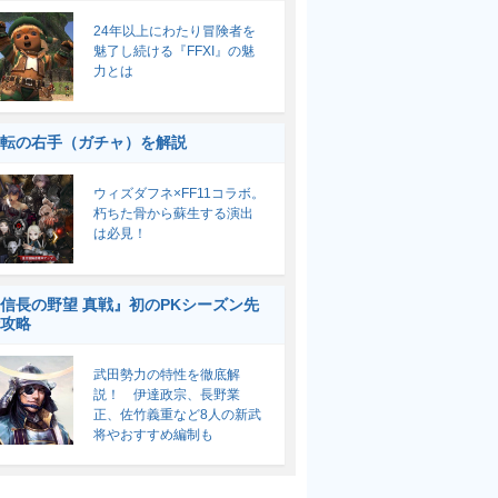
24年以上にわたり冒険者を
魅了し続ける『FFXI』の魅
力とは
転の右手（ガチャ）を解説
ウィズダフネ×FF11コラボ。
朽ちた骨から蘇生する演出
は必見！
信長の野望 真戦』初のPKシーズン先
攻略
武田勢力の特性を徹底解
説！ 伊達政宗、長野業
正、佐竹義重など8人の新武
将やおすすめ編制も