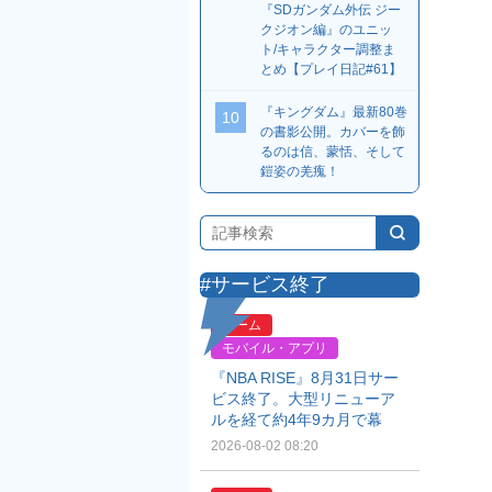
『SDガンダム外伝 ジー
クジオン編』のユニッ
ト/キャラクター調整ま
とめ【プレイ日記#61】
『キングダム』最新80巻
10
の書影公開。カバーを飾
るのは信、蒙恬、そして
鎧姿の羌瘣！
#サービス終了
ゲーム
モバイル・アプリ
『NBA RISE』8月31日サー
ビス終了。大型リニューア
ルを経て約4年9カ月で幕
2026-08-02 08:20