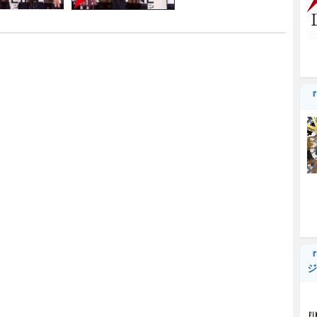
『
『
ジ