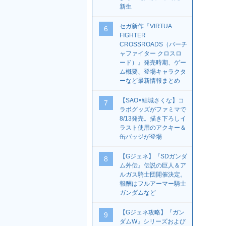
新生
セガ新作『VIRTUA
6
FIGHTER
CROSSROADS（バーチ
ャファイター クロスロ
ード）』発売時期、ゲー
ム概要、登場キャラクタ
ーなど最新情報まとめ
【SAO×結城さくな】コ
7
ラボグッズがファミマで
8/13発売。描き下ろしイ
ラスト使用のアクキー＆
缶バッジが登場
【Gジェネ】『SDガンダ
8
ム外伝』伝説の巨人＆ア
ルガス騎士団開催決定。
報酬はフルアーマー騎士
ガンダムなど
【Gジェネ攻略】『ガン
9
ダムW』シリーズおよび