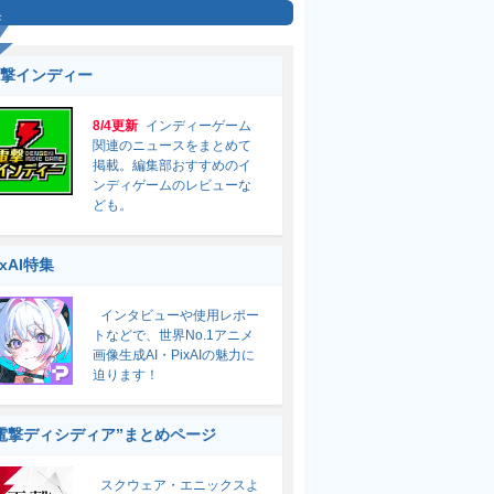
集
撃インディー
8/4更新
インディーゲーム
関連のニュースをまとめて
掲載。編集部おすすめのイ
ンディゲームのレビューな
ども。
ixAI特集
インタビューや使用レポー
トなどで、世界No.1アニメ
画像生成AI・PixAIの魅力に
迫ります！
電撃ディシディア”まとめページ
スクウェア・エニックスよ