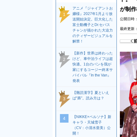
アニメ『ジャイアントお
が制作
嬢様』2027年1月より放
1
公開日時：2
送開始決定。巨大化した
富士動機子とDr.セバス
最終更新：2
チャンが描かれた大迫力
のティザービジュアルを
解禁！
【新作】世界は終わった
けど、車中泊ライフは超
2
快適。1台のバンを我が
家にするコージー終末サ
バイバル『In the Van』
発表
【難読漢字】夏といえ
ば“蕣”。読み方は？
3
【NIKKE×ペルソナ】新
4
キャラ・天城雪子
（CV：小清水亜美）公
開！