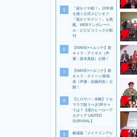
『超かぐや姫！』10年後
5
を描く公式スピンオフ
『超かぐやメシ！』も掲
載。WEBマンガレーベ
ル・ビビビコミックが創
刊
【NIKKE×ペルソナ】新
6
キャラ・アイギス（声
優：坂本真綾）公開！
【NIKKE×ペルソナ】新
7
キャラ・クイーン/新島
真（声優：佐藤利奈）公
開！
【ヒロサバ：攻略】リセ
8
マラで狙うべきSRキャ
ラは？【僕のヒーローア
カデミア UNITED
SURVIVAL】
劇場版『メイドインアビ
9