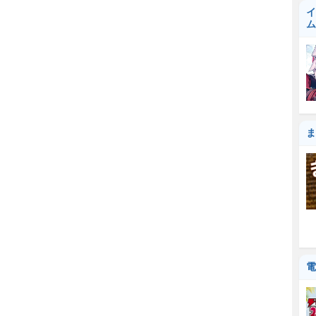
イ
ム
ま
電