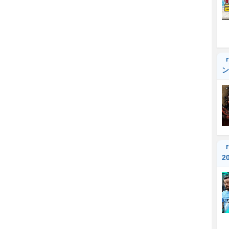
『
ン
『
2