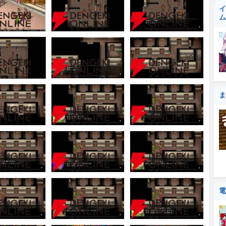
イ
ム
ま
電