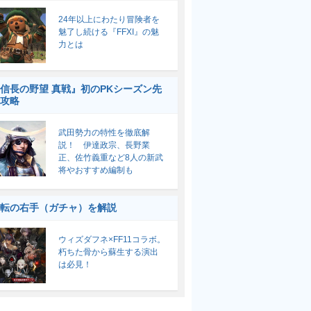
24年以上にわたり冒険者を
魅了し続ける『FFXI』の魅
力とは
信長の野望 真戦』初のPKシーズン先
攻略
武田勢力の特性を徹底解
説！ 伊達政宗、長野業
正、佐竹義重など8人の新武
将やおすすめ編制も
転の右手（ガチャ）を解説
ウィズダフネ×FF11コラボ。
朽ちた骨から蘇生する演出
は必見！