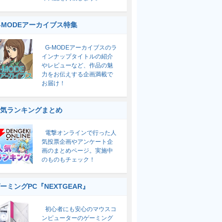
-MODEアーカイブス特集
G-MODEアーカイブスのラ
インナップタイトルの紹介
やレビューなど、作品の魅
力をお伝えする企画満載で
お届け！
気ランキングまとめ
電撃オンラインで行った人
気投票企画やアンケート企
画のまとめページ。実施中
のものもチェック！
ーミングPC『NEXTGEAR』
初心者にも安心のマウスコ
ンピューターのゲーミング