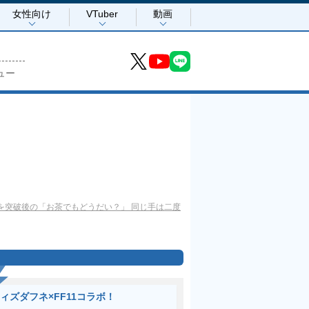
女性向け
VTuber
動画
ュー
を突破後の「お茶でもどうだい？」 同じ手は二度
ィズダフネ×FF11コラボ！