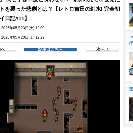
トを襲った悲劇とは？【レトロ吉田の幻水I 完全初
イ日記#11】
026年05月23日(土) 12:00
026年05月23日(土) 12:29
『
行
前へ
記事はこちら
次へ
逆