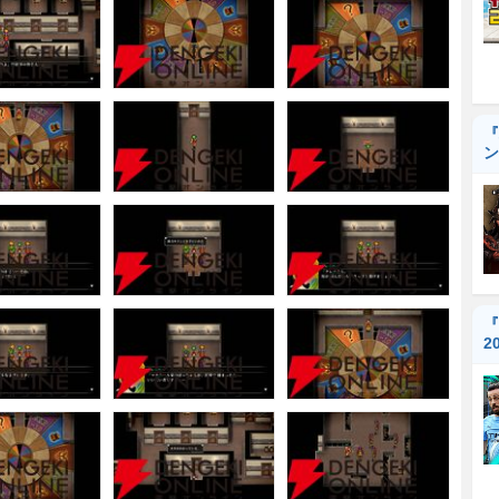
『
ン
『
2