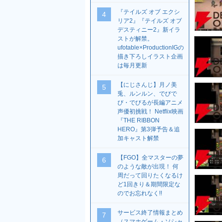
『テイルズ オブ エクシ
4
リア2』『テイルズ オブ
デスティニー2』新イラ
ストが解禁。
ufotable×ProductionIGの
描き下ろしイラスト企画
は毎月更新
【にじさんじ】月ノ美
5
兎、ルンルン、でびで
び・でびるが長編アニメ
声優初挑戦！ Netflix映画
『THE RIBBON
HERO』第3弾予告＆追
加キャスト解禁
【FGO】全マスターの夢
6
のような敵が出現！ 何
周だって回りたくなるけ
ど1回きり＆期間限定な
のでお忘れなく!!
サービス終了情報まとめ
7
（スマホゲーム・ソシャ