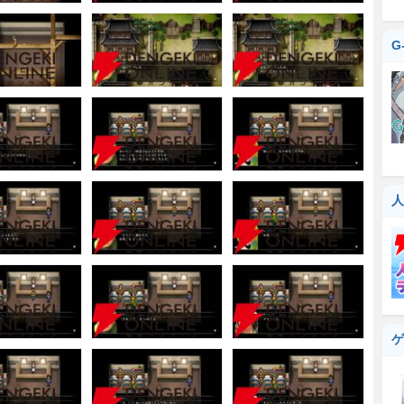
G
人
ゲ