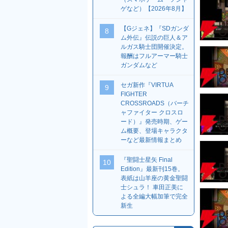
ゲなど）【2026年8月】
【Gジェネ】『SDガンダ
8
ム外伝』伝説の巨人＆ア
ルガス騎士団開催決定。
報酬はフルアーマー騎士
ガンダムなど
セガ新作『VIRTUA
9
FIGHTER
CROSSROADS（バーチ
ャファイター クロスロ
ード）』発売時期、ゲー
ム概要、登場キャラクタ
ーなど最新情報まとめ
『聖闘士星矢 Final
10
Edition』最新刊15巻。
表紙は山羊座の黄金聖闘
士シュラ！ 車田正美に
よる全編大幅加筆で完全
新生