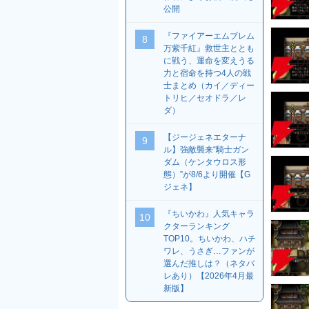
公開
『ファイアーエムブレム
8
万紫千紅』救世主ととも
に戦う、運命を変えうる
力と宿命を持つ4人の戦
士まとめ（カイ／ディー
トリヒ／セオドラ／レ
ダ）
【ジージェネエターナ
9
ル】強敵襲来“騎士ガン
ダム（ケンタウロス形
態）”が8/6より開催【G
ジェネ】
『ちいかわ』人気キャラ
10
クターランキング
TOP10。ちいかわ、ハチ
ワレ、うさぎ…ファンが
選んだ推しは？（ネタバ
レあり）【2026年4月最
新版】