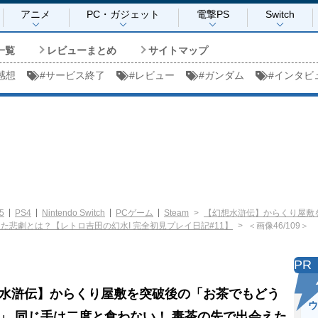
アニメ
PC・ガジェット
電撃PS
Switch
一覧
レビューまとめ
サイトマップ
感想
#
サービス終了
#
レビュー
#
ガンダム
#
インタビ
5
PS4
Nintendo Switch
PCゲーム
Steam
【幻想水滸伝】からくり屋敷
た悲劇とは？【レトロ吉田の幻水I 完全初見プレイ日記#11】
＜画像46/109＞
PR
水滸伝】からくり屋敷を突破後の「お茶でもどう
ウ
」 同じ手は二度と食わない！ 毒茶の先で出会えた