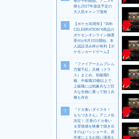
巻が予約開始。アニメ4
期も2027年放送予定の
大人気キャンプ漫画
【ポケカ30周年】“30th
5
CELEBRATION”4商品の
ポケセンオンライン抽選
受付が8月10日開始。本
人認証済み枠が有利【ポ
ケモンカードゲーム】
『ファイアーエムブレム
6
万紫千紅』兵種（クラ
ス）まとめ。初級職5
種、中級職10種以上で、
上級職には戦象兵など巨
大な生物に乗って戦う兵
種も存在
『ドカ食いダイスキ！
7
もちづきさん』アニメ化
決定！ 圧巻のドカ食い
＆背徳感を映像で描き出
すのはパッショーネ。原
作者によるお祝い漫画も