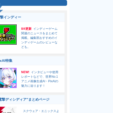
集
撃インディー
8/4更新
インディーゲーム
関連のニュースをまとめて
掲載。編集部おすすめのイ
ンディゲームのレビューな
ども。
ixAI特集
NEW!
インタビューや使用
レポートなどで、世界No.1
アニメ画像生成AI・PixAIの
魅力に迫ります！
電撃ディシディア”まとめページ
スクウェア・エニックスよ