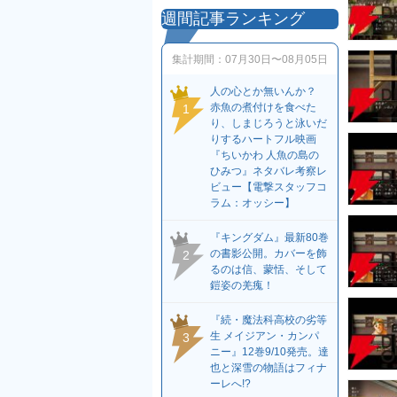
週間記事ランキング
集計期間：
07月30日〜08月05日
人の心とか無いんか？
赤魚の煮付けを食べた
1
り、しまじろうと泳いだ
りするハートフル映画
『ちいかわ 人魚の島の
ひみつ』ネタバレ考察レ
ビュー【電撃スタッフコ
ラム：オッシー】
『キングダム』最新80巻
の書影公開。カバーを飾
2
るのは信、蒙恬、そして
鎧姿の羌瘣！
『続・魔法科高校の劣等
生 メイジアン・カンパ
3
ニー』12巻9/10発売。達
也と深雪の物語はフィナ
ーレへ!?