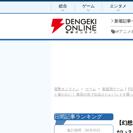
総合
ゲーム
エンタメ
新着記事
#
アニメ
電撃オンライン
ゲーム
家庭用ゲーム
PS
と食わない！ 毒茶の先で出会えたレパントを襲っ
日間記事ランキング
【幻想
集計期間：
08月05日
だい？