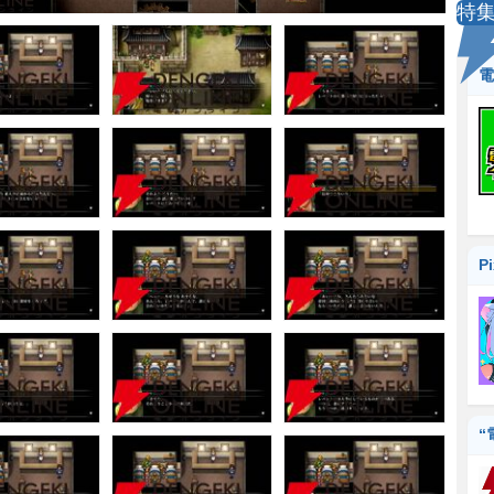
特
電
P
“