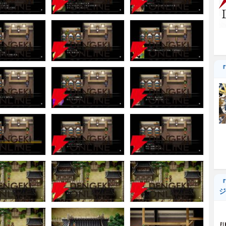
『
『
ジ