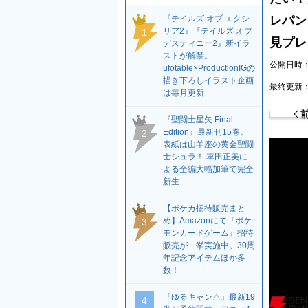
『テイルズ オブ エクシ
レパン
リア2』『テイルズ オブ
1
見プレ
デスティニー2』新イラ
ストが解禁。
公開日時：2
ufotable×ProductionIGの
描き下ろしイラスト企画
最終更新：2
は毎月更新
『聖闘士星矢 Final
Edition』最新刊15巻。
2
表紙は山羊座の黄金聖闘
士シュラ！ 車田正美に
よる全編大幅加筆で完全
新生
【ポケカ招待販売まと
め】Amazonにて『ポケ
3
モンカードゲーム』招待
販売が一挙実施中。30周
年記念アイテムほか多
数！
『ゆるキャン△』最新19
4