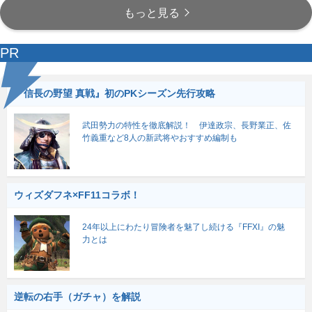
もっと見る
PR
『信長の野望 真戦』初のPKシーズン先行攻略
武田勢力の特性を徹底解説！ 伊達政宗、長野業正、佐
竹義重など8人の新武将やおすすめ編制も
ウィズダフネ×FF11コラボ！
24年以上にわたり冒険者を魅了し続ける『FFXI』の魅
力とは
逆転の右手（ガチャ）を解説