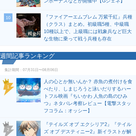
ンボーナスなどが開催中【Gジェネ】
『ファイアーエムブレム 万紫千紅』兵種
10
（クラス）まとめ。初級職5種、中級職
10種以上で、上級職には戦象兵など巨大
な生物に乗って戦う兵種も存在
週間記事ランキング
集計期間：
07月31日〜08月06日
人の心とか無いんか？ 赤魚の煮付けを食
1
べたり、しまじろうと泳いだりするハー
トフル映画『ちいかわ 人魚の島のひみ
つ』ネタバレ考察レビュー【電撃スタッ
フコラム：オッシー】
『テイルズ オブ エクシリア2』『テイル
2
ズ オブ デスティニー2』新イラストが解