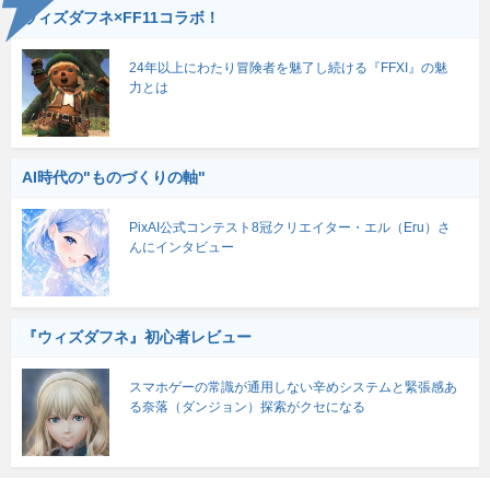
ウィズダフネ×FF11コラボ！
24年以上にわたり冒険者を魅了し続ける『FFXI』の魅
力とは
AI時代の"ものづくりの軸"
PixAI公式コンテスト8冠クリエイター・エル（Eru）さ
んにインタビュー
『ウィズダフネ』初心者レビュー
スマホゲーの常識が通用しない辛めシステムと緊張感あ
る奈落（ダンジョン）探索がクセになる