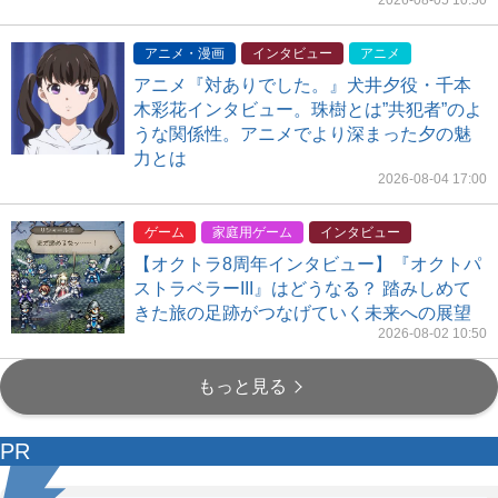
アニメ・漫画
インタビュー
アニメ
アニメ『対ありでした。』犬井夕役・千本
木彩花インタビュー。珠樹とは”共犯者”のよ
うな関係性。アニメでより深まった夕の魅
力とは
2026-08-04 17:00
ゲーム
家庭用ゲーム
インタビュー
【オクトラ8周年インタビュー】『オクトパ
ストラベラーIII』はどうなる？ 踏みしめて
きた旅の足跡がつなげていく未来への展望
2026-08-02 10:50
もっと見る
PR