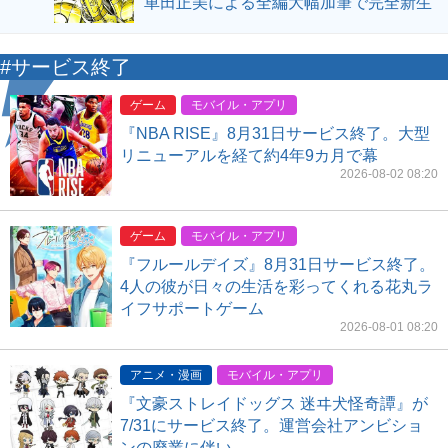
車田正美による全編大幅加筆で完全新生
#サービス終了
ゲーム
モバイル・アプリ
『NBA RISE』8月31日サービス終了。大型
リニューアルを経て約4年9カ月で幕
2026-08-02 08:20
ゲーム
モバイル・アプリ
『フルールデイズ』8月31日サービス終了。
4人の彼が日々の生活を彩ってくれる花丸ラ
イフサポートゲーム
2026-08-01 08:20
アニメ・漫画
モバイル・アプリ
『文豪ストレイドッグス 迷ヰ犬怪奇譚』が
7/31にサービス終了。運営会社アンビショ
ンの廃業に伴い