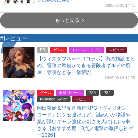
2026-07-30 14:41
もっと見る
#レビュー
PR
ゲーム
モバイル・アプリ
レビュー
【ウィズダフネ×FF11コラボ】街の施設まと
め。冒険の準備ができる冒険者ギルドや廃
屋、寺院などを一挙解説
2026-08-06 12:05
ゲーム
家庭用ゲーム
PS5
PS4
Nintendo Switch
レビュー
岡田耕始＆里見直新作RPG『ヴィリオン：
コード』はクセ強だけど、謎めいた物語や
業が深いキャラ強化が刺さる人にはぶっ刺
さる【おすすめ度：8点／電撃の激押し神ゲ
ー2026】