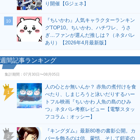
り開催【Gジェネ】
『ちいかわ』人気キャラクターランキン
10
グTOP10。ちいかわ、ハチワレ、うさ
ぎ…ファンが選んだ推しは？（ネタバレ
あり）【2026年4月最新版】
週間記事ランキング
集計期間：
07月30日〜08月05日
人の心とか無いんか？ 赤魚の煮付けを食
1
べたり、しまじろうと泳いだりするハー
トフル映画『ちいかわ 人魚の島のひみ
つ』ネタバレ考察レビュー【電撃スタッ
フコラム：オッシー】
『キングダム』最新80巻の書影公開。カ
2
バーを飾るのは信、蒙恬、そして鎧姿の