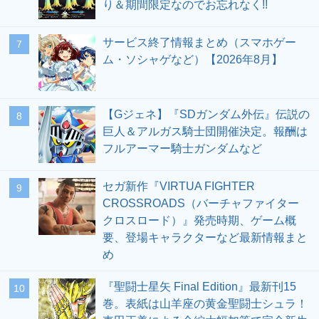
り＆期間限定なのでお忘れなく!!
サービス終了情報まとめ（スマホゲー
7
ム・ソシャゲなど）【2026年8月】
【Gジェネ】『SDガンダム外伝』伝説の
8
巨人＆アルガス騎士団開催決定。報酬は
フルアーマー騎士ガンダムなど
セガ新作『VIRTUA FIGHTER
9
CROSSROADS（バーチャファイター
クロスロード）』発売時期、ゲーム概
要、登場キャラクターなど最新情報まと
め
『聖闘士星矢 Final Edition』最新刊15
10
巻。表紙は山羊座の黄金聖闘士シュラ！