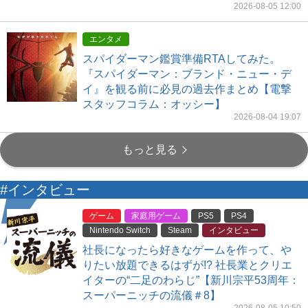
2026-08-05 12:00
エンタメ
スパイダーマン鑑賞準備RTAしてみた。
『スパイダーマン：ブランド・ニュー・デ
イ』を観る前に必見の過去作まとめ【電撃
スタッフコラム：オッシー】
2026-08-04 19:07
もっと見る
#インタビュー
ゲーム
家庭用ゲーム
PS5
PS4
Nintendo Switch
Steam
インタビュー
社長になったら好きなゲームを作って、や
りたい放題できるはずが!? 社長業とクリエ
イターの“二足のわらじ”【新川宗平53周年：
スーパーニッチの流儀＃8】
2026-08-05 10:50