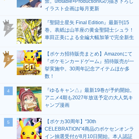
禁。ufotable×ProductionIGの描き下ろし
イラスト企画は毎月更新
『聖闘士星矢 Final Edition』最新刊15
2
巻。表紙は山羊座の黄金聖闘士シュラ！
車田正美による全編大幅加筆で完全新生
【ポケカ招待販売まとめ】Amazonにて
3
『ポケモンカードゲーム』招待販売が一
挙実施中。30周年記念アイテムほか多
数！
『ゆるキャン△』最新19巻が予約開始。
4
アニメ4期も2027年放送予定の大人気キ
ャンプ漫画
【ポケカ30周年】“30th
5
CELEBRATION”4商品のポケセンオンラ
イン抽選受付が8月10日開始。本人認証