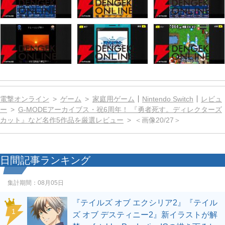
電撃オンライン
ゲーム
家庭用ゲーム
Nintendo Switch
レビュ
ー
G-MODEアーカイブス・祝6周年！ 『勇者死す。ディレクターズ
カット』など名作5作品を厳選レビュー
＜画像20/27＞
日間記事ランキング
集計期間：
08月05日
『テイルズ オブ エクシリア2』『テイル
1
ズ オブ デスティニー2』新イラストが解