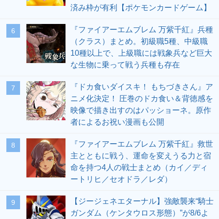
済み枠が有利【ポケモンカードゲーム】
『ファイアーエムブレム 万紫千紅』兵種
6
（クラス）まとめ。初級職5種、中級職
10種以上で、上級職には戦象兵など巨大
な生物に乗って戦う兵種も存在
『ドカ食いダイスキ！ もちづきさん』ア
7
ニメ化決定！ 圧巻のドカ食い＆背徳感を
映像で描き出すのはパッショーネ。原作
者によるお祝い漫画も公開
『ファイアーエムブレム 万紫千紅』救世
8
主とともに戦う、運命を変えうる力と宿
命を持つ4人の戦士まとめ（カイ／ディ
ートリヒ／セオドラ／レダ）
【ジージェネエターナル】強敵襲来“騎士
9
ガンダム（ケンタウロス形態）”が8/6よ