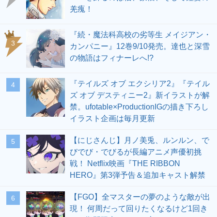
羌瘣！
『続・魔法科高校の劣等生 メイジアン・
3
カンパニー』12巻9/10発売。達也と深雪
の物語はフィナーレへ!?
『テイルズ オブ エクシリア2』『テイル
4
ズ オブ デスティニー2』新イラストが解
禁。ufotable×ProductionIGの描き下ろし
イラスト企画は毎月更新
【にじさんじ】月ノ美兎、ルンルン、で
5
びでび・でびるが長編アニメ声優初挑
戦！ Netflix映画『THE RIBBON
HERO』第3弾予告＆追加キャスト解禁
【FGO】全マスターの夢のような敵が出
6
現！ 何周だって回りたくなるけど1回き