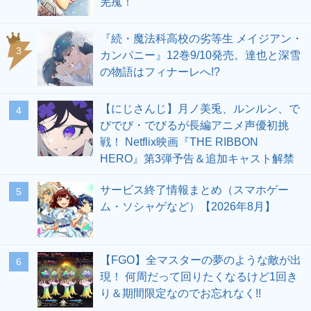
羌瘣！
『続・魔法科高校の劣等生 メイジアン・
3
カンパニー』12巻9/10発売。達也と深雪
の物語はフィナーレへ!?
【にじさんじ】月ノ美兎、ルンルン、で
4
びでび・でびるが長編アニメ声優初挑
戦！ Netflix映画『THE RIBBON
HERO』第3弾予告＆追加キャスト解禁
サービス終了情報まとめ（スマホゲー
5
ム・ソシャゲなど）【2026年8月】
【FGO】全マスターの夢のような敵が出
6
現！ 何周だって回りたくなるけど1回き
り＆期間限定なのでお忘れなく!!