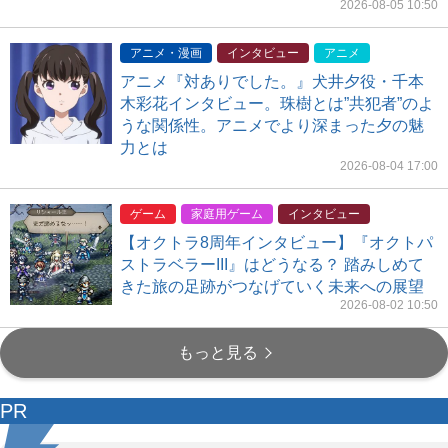
2026-08-05 10:50
アニメ・漫画
インタビュー
アニメ
アニメ『対ありでした。』犬井夕役・千本
木彩花インタビュー。珠樹とは”共犯者”のよ
うな関係性。アニメでより深まった夕の魅
力とは
2026-08-04 17:00
ゲーム
家庭用ゲーム
インタビュー
【オクトラ8周年インタビュー】『オクトパ
ストラベラーIII』はどうなる？ 踏みしめて
きた旅の足跡がつなげていく未来への展望
2026-08-02 10:50
もっと見る
PR