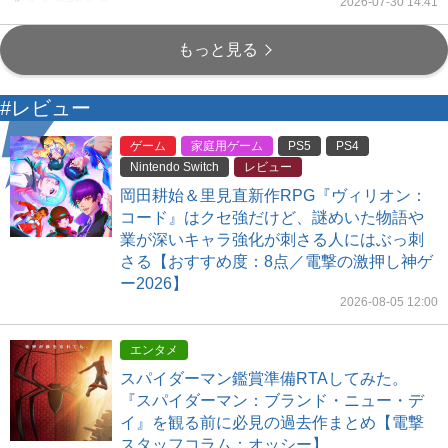
2026-07-30 14:41
もっと見る
#レビュー
ゲーム
家庭用ゲーム
PS5
PS4
Nintendo Switch
レビュー
岡田耕始＆里見直新作RPG『ヴィリオン：
コード』はクセ強だけど、謎めいた物語や
業が深いキャラ強化が刺さる人にはぶっ刺
さる【おすすめ度：8点／電撃の激押し神ゲ
ー2026】
2026-08-05 12:00
エンタメ
スパイダーマン鑑賞準備RTAしてみた。
『スパイダーマン：ブランド・ニュー・デ
イ』を観る前に必見の過去作まとめ【電撃
スタッフコラム：オッシー】