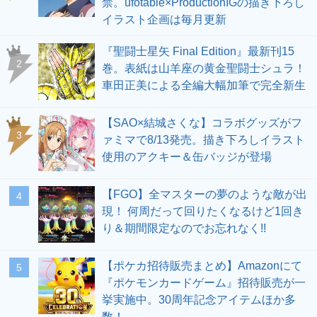
禁。ufotable×ProductionIGの描き下ろし
イラスト企画は毎月更新
『聖闘士星矢 Final Edition』最新刊15
2
巻。表紙は山羊座の黄金聖闘士シュラ！
車田正美による全編大幅加筆で完全新生
【SAO×結城さくな】コラボグッズがフ
3
ァミマで8/13発売。描き下ろしイラスト
使用のアクキー＆缶バッジが登場
【FGO】全マスターの夢のような敵が出
4
現！ 何周だって回りたくなるけど1回き
り＆期間限定なのでお忘れなく!!
【ポケカ招待販売まとめ】Amazonにて
5
『ポケモンカードゲーム』招待販売が一
挙実施中。30周年記念アイテムほか多
数！