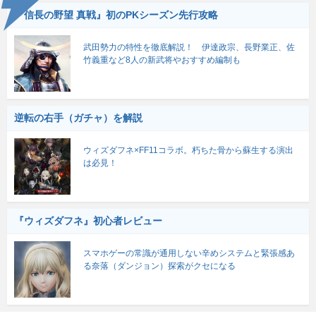
『信長の野望 真戦』初のPKシーズン先行攻略
武田勢力の特性を徹底解説！ 伊達政宗、長野業正、佐
竹義重など8人の新武将やおすすめ編制も
逆転の右手（ガチャ）を解説
ウィズダフネ×FF11コラボ。朽ちた骨から蘇生する演出
は必見！
『ウィズダフネ』初心者レビュー
スマホゲーの常識が通用しない辛めシステムと緊張感あ
る奈落（ダンジョン）探索がクセになる