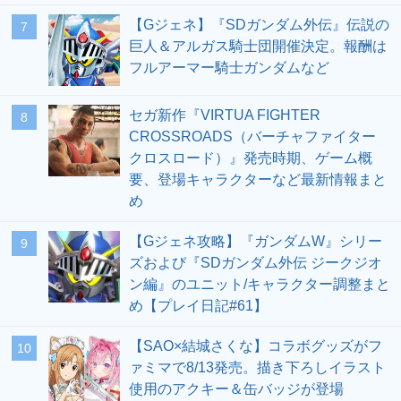
【Gジェネ】『SDガンダム外伝』伝説の
7
巨人＆アルガス騎士団開催決定。報酬は
フルアーマー騎士ガンダムなど
セガ新作『VIRTUA FIGHTER
8
CROSSROADS（バーチャファイター
クロスロード）』発売時期、ゲーム概
要、登場キャラクターなど最新情報まと
め
【Gジェネ攻略】『ガンダムW』シリー
9
ズおよび『SDガンダム外伝 ジークジオ
ン編』のユニット/キャラクター調整まと
め【プレイ日記#61】
【SAO×結城さくな】コラボグッズがフ
10
ァミマで8/13発売。描き下ろしイラスト
使用のアクキー＆缶バッジが登場