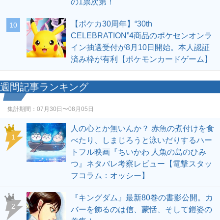
の1票次第！
【ポケカ30周年】“30th
10
CELEBRATION”4商品のポケセンオンラ
イン抽選受付が8月10日開始。本人認証
済み枠が有利【ポケモンカードゲーム】
週間記事ランキング
集計期間：
07月30日〜08月05日
人の心とか無いんか？ 赤魚の煮付けを食
1
べたり、しまじろうと泳いだりするハー
トフル映画『ちいかわ 人魚の島のひみ
つ』ネタバレ考察レビュー【電撃スタッ
フコラム：オッシー】
『キングダム』最新80巻の書影公開。カ
2
バーを飾るのは信、蒙恬、そして鎧姿の