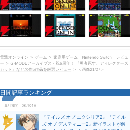
電撃オンライン
ゲーム
家庭用ゲーム
Nintendo Switch
レビュ
ー
G-MODEアーカイブス・祝6周年！ 『勇者死す。ディレクターズ
カット』など名作5作品を厳選レビュー
＜画像21/27＞
日間記事ランキング
集計期間：
08月04日
『テイルズ オブ エクシリア2』『テイル
1
ズ オブ デスティニー2』新イラストが解