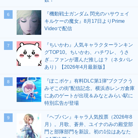
『機動戦士ガンダム 閃光のハサウェイ
6
キルケーの魔女』8月17日よりPrime
Videoで配信
『ちいかわ』人気キャラクターランキン
7
グTOP10。ちいかわ、ハチワレ、うさ
ぎ…ファンが選んだ推しは？（ネタバレ
あり）【2026年4月最新版】
『ぽこポケ』有料DLC第1弾“ブクブクう
8
みぞこの街”配信記念。横浜赤レンガ倉庫
にあのゲートが出現＆みなとみらい駅に
特別広告が登場
『ヘブバン』キャラ人気投票（2026年8
9
月）。月歌、蒼井、ユイナのみの殿堂部
門と部隊部門を新設。初の1位はあなた