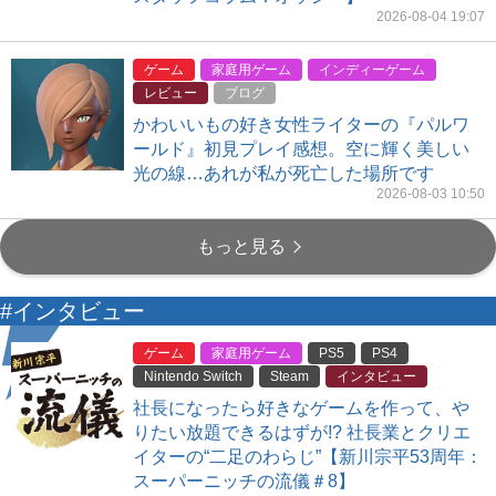
2026-08-04 19:07
ゲーム
家庭用ゲーム
インディーゲーム
レビュー
ブログ
かわいいもの好き女性ライターの『パルワ
ールド』初見プレイ感想。空に輝く美しい
光の線…あれが私が死亡した場所です
2026-08-03 10:50
もっと見る
#インタビュー
ゲーム
家庭用ゲーム
PS5
PS4
Nintendo Switch
Steam
インタビュー
社長になったら好きなゲームを作って、や
りたい放題できるはずが!? 社長業とクリエ
イターの“二足のわらじ”【新川宗平53周年：
スーパーニッチの流儀＃8】