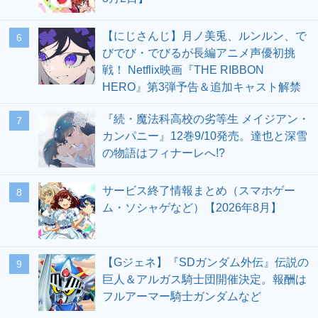
【にじさんじ】月ノ美兎、ルンルン、で
6
びでび・でびるが長編アニメ声優初挑
戦！ Netflix映画『THE RIBBON
HERO』第3弾予告＆追加キャスト解禁
『続・魔法科高校の劣等生 メイジアン・
7
カンパニー』12巻9/10発売。達也と深雪
の物語はフィナーレへ!?
サービス終了情報まとめ（スマホゲー
8
ム・ソシャゲなど）【2026年8月】
【Gジェネ】『SDガンダム外伝』伝説の
9
巨人＆アルガス騎士団開催決定。報酬は
フルアーマー騎士ガンダムなど