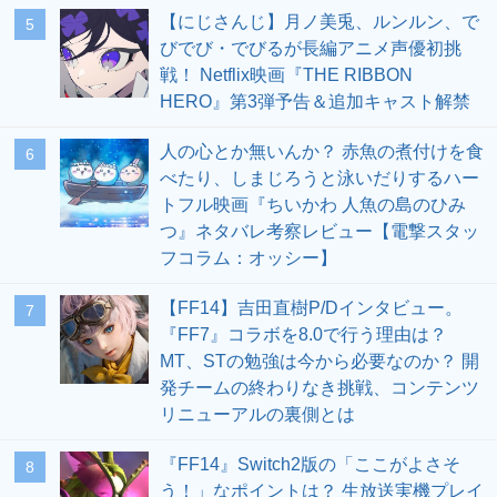
【にじさんじ】月ノ美兎、ルンルン、で
5
びでび・でびるが長編アニメ声優初挑
戦！ Netflix映画『THE RIBBON
HERO』第3弾予告＆追加キャスト解禁
人の心とか無いんか？ 赤魚の煮付けを食
6
べたり、しまじろうと泳いだりするハー
トフル映画『ちいかわ 人魚の島のひみ
つ』ネタバレ考察レビュー【電撃スタッ
フコラム：オッシー】
【FF14】吉田直樹P/Dインタビュー。
7
『FF7』コラボを8.0で行う理由は？
MT、STの勉強は今から必要なのか？ 開
発チームの終わりなき挑戦、コンテンツ
リニューアルの裏側とは
『FF14』Switch2版の「ここがよさそ
8
う！」なポイントは？ 生放送実機プレイ