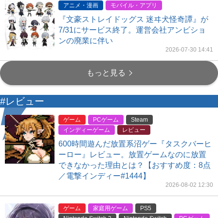
アニメ・漫画
モバイル・アプリ
『文豪ストレイドッグス 迷ヰ犬怪奇譚』が
7/31にサービス終了。運営会社アンビショ
ンの廃業に伴い
2026-07-30 14:41
もっと見る
#レビュー
ゲーム
PCゲーム
Steam
インディーゲーム
レビュー
600時間遊んだ放置系沼ゲー『タスクバーヒ
ーロー』レビュー。放置ゲームなのに放置
できなかった理由とは？【おすすめ度：8点
／電撃インディー#1444】
2026-08-02 12:30
ゲーム
家庭用ゲーム
PS5