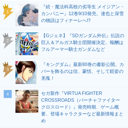
『続・魔法科高校の劣等生 メイジアン・
1
カンパニー』12巻9/10発売。達也と深雪
の物語はフィナーレへ!?
【Gジェネ】『SDガンダム外伝』伝説の
2
巨人＆アルガス騎士団開催決定。報酬は
フルアーマー騎士ガンダムなど
『キングダム』最新80巻の書影公開。カ
3
バーを飾るのは信、蒙恬、そして鎧姿の
羌瘣！
セガ新作『VIRTUA FIGHTER
4
CROSSROADS（バーチャファイター
クロスロード）』発売時期、ゲーム概
要、登場キャラクターなど最新情報まと
め