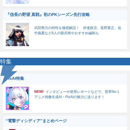
『信長の野望 真戦』初のPKシーズン先行攻略
武田勢力の特性を徹底解説！ 伊達政宗、長野業正、佐
竹義重など8人の新武将やおすすめ編制も
特集
PixAI特集
NEW!
インタビューや使用レポートなどで、世界No.1
アニメ画像生成AI・PixAIの魅力に迫ります！
“電撃ディシディア”まとめページ