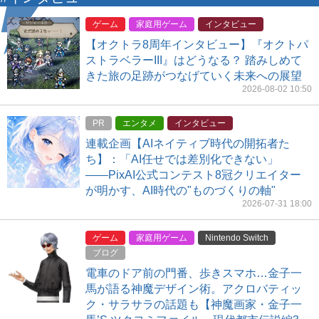
ゲーム
家庭用ゲーム
インタビュー
【オクトラ8周年インタビュー】『オクトパ
ストラベラーIII』はどうなる？ 踏みしめて
きた旅の足跡がつなげていく未来への展望
2026-08-02 10:50
PR
エンタメ
インタビュー
連載企画【AIネイティブ時代の開拓者た
ち】：「AI任せでは差別化できない」
――PixAI公式コンテスト8冠クリエイター
が明かす、AI時代の"ものづくりの軸"
2026-07-31 18:00
ゲーム
家庭用ゲーム
Nintendo Switch
ブログ
電車のドア前の門番、歩きスマホ…金子一
馬が語る神魔デザイン術。アクロバティッ
ク・サラサラの話題も【神魔画家・金子一