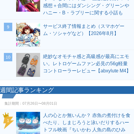
感想＋合間にはダンシング・グリーンや
ハニー・B・ラブリーに関する小話も
サービス終了情報まとめ（スマホゲー
9
ム・ソシャゲなど）【2026年8月】
絶妙なオモチャ感と高級感が最高にエモ
10
い。レトロゲームファン必見の56g軽量
コントローラーレビュー【abxylute M4】
週間記事ランキング
集計期間：
07月26日〜08月01日
人の心とか無いんか？ 赤魚の煮付けを食
1
べたり、しまじろうと泳いだりするハー
トフル映画『ちいかわ 人魚の島のひみ