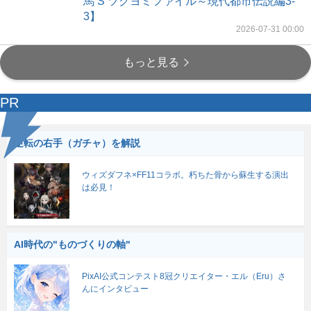
馬’S ツクヨミファイル～現代都市伝説編3-
3】
2026-07-31 00:00
もっと見る
PR
逆転の右手（ガチャ）を解説
ウィズダフネ×FF11コラボ。朽ちた骨から蘇生する演出
は必見！
AI時代の"ものづくりの軸"
PixAI公式コンテスト8冠クリエイター・エル（Eru）さ
んにインタビュー