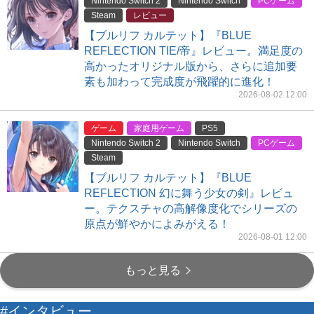
Nintendo Switch 2
Nintendo Switch
PCゲーム
Steam
レビュー
【ブルリフ カルテット】『BLUE
REFLECTION TIE/帝』レビュー。満足度の
高かったオリジナル版から、さらに追加要
素も加わって完成度が飛躍的に進化！
2026-08-02 12:00
ゲーム
家庭用ゲーム
PS5
Nintendo Switch 2
Nintendo Switch
PCゲーム
Steam
【ブルリフ カルテット】『BLUE
REFLECTION 幻に舞う少女の剣』レビュ
ー。テクスチャの高解像度化でシリーズの
原点が鮮やかによみがえる！
2026-08-01 12:00
もっと見る
#インタビュー