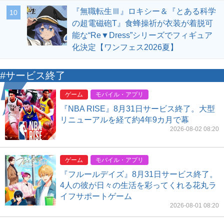
『無職転生Ⅲ』ロキシー＆『とある科学
10
の超電磁砲T』食蜂操祈が衣装が着脱可
能な“Re▼Dress”シリーズでフィギュア
化決定【ワンフェス2026夏】
#サービス終了
ゲーム
モバイル・アプリ
『NBA RISE』8月31日サービス終了。大型
リニューアルを経て約4年9カ月で幕
2026-08-02 08:20
ゲーム
モバイル・アプリ
『フルールデイズ』8月31日サービス終了。
4人の彼が日々の生活を彩ってくれる花丸ラ
イフサポートゲーム
2026-08-01 08:20