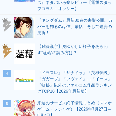
つ』ネタバレ考察レビュー【電撃スタッ
フコラム：オッシー】
『キングダム』最新80巻の書影公開。カ
2
バーを飾るのは信、蒙恬、そして鎧姿の
羌瘣！
【難読漢字】奥ゆかしい様子をあらわ
3
す“蘊藉”の読み方は？
『ドラスレ』『ザナドゥ』『英雄伝説』
4
『ガガーブ』『ツヴァイ』…『イース』
『軌跡』以外のファルコム作品ランキン
グTOP10【2026年最新版】
来週のサービス終了情報まとめ（スマホ
5
ゲーム・ソシャゲ）【2026年7月27日～
8月2日】