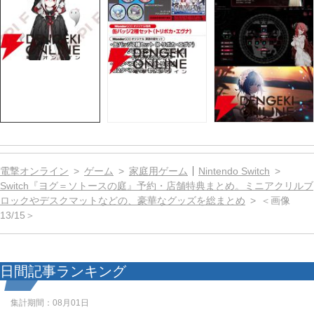
電撃オンライン
ゲーム
家庭用ゲーム
Nintendo Switch
Switch『ヨグ＝ソトースの庭』予約・店舗特典まとめ。ミニアクリルブ
ロックやデスクマットなどの、豪華なグッズを総まとめ
＜画像
13/15＞
日間記事ランキング
集計期間：
08月01日