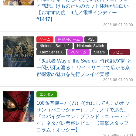
イ感想。けものたちのカット体験が面白い
【おすすめ度：9点／電撃インディー
#1447】
2026-08-07 02:00
ゲーム
家庭用ゲーム
PS5
Nintendo Switch 2
Nintendo Switch
Xbox Series X
PCゲーム
Steam
レビュー
『鬼武者 Way of the Sword』時代劇の"間”と
一閃が冴え渡る！ ワイドリニアで広がる京
都探索の魅力を先行プレイで実感
2026-08-07 00:00
エンタメ
100％有機～♪（糸）それにしてもこのオッ
サン（パニッシャー）、ノリノリである。
『スパイダーマン：ブランド・ニュー・デ
イ』ネタバレ考察レビュー【電撃スタッフ
コラム：オッシー】
2026-08-06 20:00