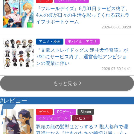
ゲーム
モバイル・アプリ
『フルールデイズ』8月31日サービス終了。
4人の彼が日々の生活を彩ってくれる花丸ラ
イフサポートゲーム
2026-08-01 08:20
アニメ・漫画
モバイル・アプリ
『文豪ストレイドッグス 迷ヰ犬怪奇譚』が
7/31にサービス終了。運営会社アンビショ
ンの廃業に伴い
2026-07-30 14:41
もっと見る
#レビュー
ゲーム
PCゲーム
Steam
インディーゲーム
レビュー
双頭の龍の髪型はどうする？ 獣人都市で理
容師になる『けものたちの髪切り屋』プレ