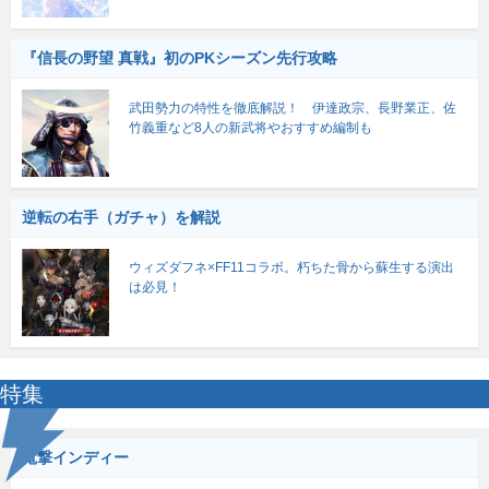
『信長の野望 真戦』初のPKシーズン先行攻略
武田勢力の特性を徹底解説！ 伊達政宗、長野業正、佐
竹義重など8人の新武将やおすすめ編制も
逆転の右手（ガチャ）を解説
ウィズダフネ×FF11コラボ。朽ちた骨から蘇生する演出
は必見！
特集
電撃インディー