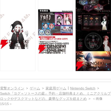
電撃オンライン
ゲーム
家庭用ゲーム
Nintendo Switch
Switch『ヨグ＝ソトースの庭』予約・店舗特典まとめ。ミニアクリルブ
ロックやデスクマットなどの、豪華なグッズを総まとめ
＜画像
15/15＞