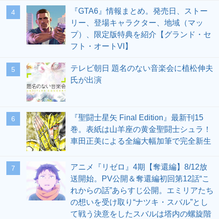
『GTA6』情報まとめ。発売日、ストー
4
リー、登場キャラクター、地域（マッ
プ）、限定版特典を紹介【グランド・セ
フト・オートVI】
テレビ朝日 題名のない音楽会に植松伸夫
5
氏が出演
『聖闘士星矢 Final Edition』最新刊15
6
巻。表紙は山羊座の黄金聖闘士シュラ！
車田正美による全編大幅加筆で完全新生
アニメ『リゼロ』4期【奪還編】8/12放
7
送開始。PV公開＆奪還編初回第12話“こ
れからの話”あらすじ公開。エミリアたち
の想いを受け取り“ナツキ・スバル”とし
て戦う決意をしたスバルは塔内の螺旋階