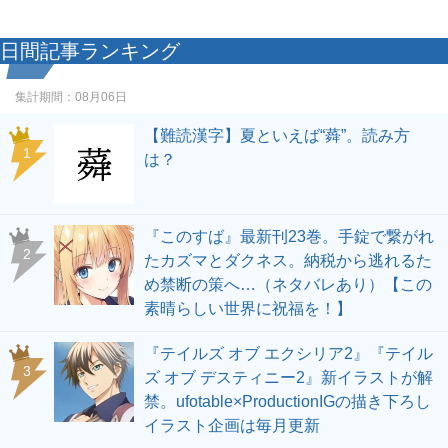
日間記事ランキング
集計期間：
08月06日
【難読漢字】夏といえば“蕣”。読み方
1
は？
『このすば』最新刊23巻。手錠で繋がれ
2
たカズマとダクネス。納税から逃れるた
め禁断の策へ…（ネタバレあり）【この
素晴らしい世界に祝福を！】
『テイルズ オブ エクシリア2』『テイル
3
ズ オブ デスティニー2』新イラストが解
禁。ufotable×ProductionIGの描き下ろし
イラスト企画は毎月更新