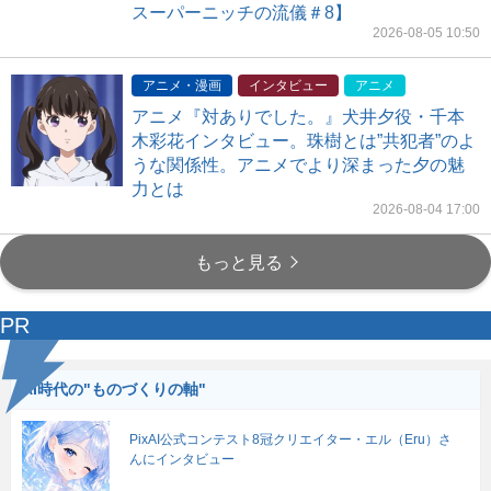
スーパーニッチの流儀＃8】
2026-08-05 10:50
アニメ・漫画
インタビュー
アニメ
アニメ『対ありでした。』犬井夕役・千本
木彩花インタビュー。珠樹とは”共犯者”のよ
うな関係性。アニメでより深まった夕の魅
力とは
2026-08-04 17:00
もっと見る
PR
AI時代の"ものづくりの軸"
PixAI公式コンテスト8冠クリエイター・エル（Eru）さ
んにインタビュー