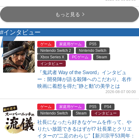
もっと見る
#インタビュー
ゲーム
家庭用ゲーム
PS5
Nintendo Switch 2
Nintendo Switch
Xbox Series X
PCゲーム
Steam
インタビュー
『鬼武者 Way of the Sword』インタビュ
ー：開発陣が語る殺陣へのこだわり。名作
映画に着想を得た"静と動”の美学とは
2026-08-07 00:00
ゲーム
家庭用ゲーム
PS5
PS4
Nintendo Switch
Steam
インタビュー
社長になったら好きなゲームを作って、や
りたい放題できるはずが!? 社長業とクリエ
イターの“二足のわらじ”【新川宗平53周年：