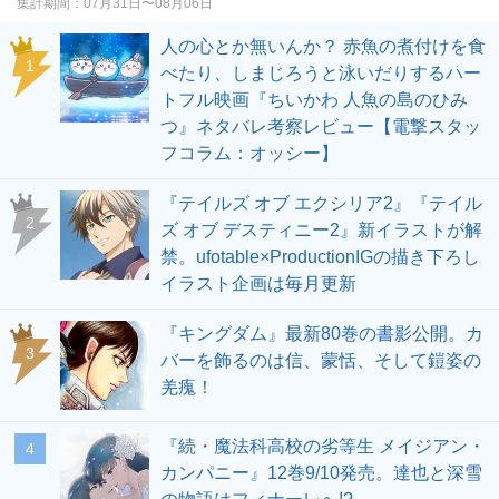
集計期間：
07月31日〜08月06日
人の心とか無いんか？ 赤魚の煮付けを食
1
べたり、しまじろうと泳いだりするハー
トフル映画『ちいかわ 人魚の島のひみ
つ』ネタバレ考察レビュー【電撃スタッ
フコラム：オッシー】
『テイルズ オブ エクシリア2』『テイル
2
ズ オブ デスティニー2』新イラストが解
禁。ufotable×ProductionIGの描き下ろし
イラスト企画は毎月更新
『キングダム』最新80巻の書影公開。カ
3
バーを飾るのは信、蒙恬、そして鎧姿の
羌瘣！
『続・魔法科高校の劣等生 メイジアン・
4
カンパニー』12巻9/10発売。達也と深雪