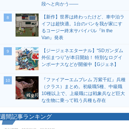
段へと向かう――
【新作】世界は終わったけど、車中泊ラ
8
イフは超快適。1台のバンを我が家にす
るコージー終末サバイバル『In the
Van』発表
【ジージェネエターナル】“SDガンダム
9
外伝まつり”が本日開始！ 特別なログイ
ンボーナスなどが開催中【Gジェネ】
『ファイアーエムブレム 万紫千紅』兵種
10
（クラス）まとめ。初級職5種、中級職
10種以上で、上級職には戦象兵など巨大
な生物に乗って戦う兵種も存在
週間記事ランキング