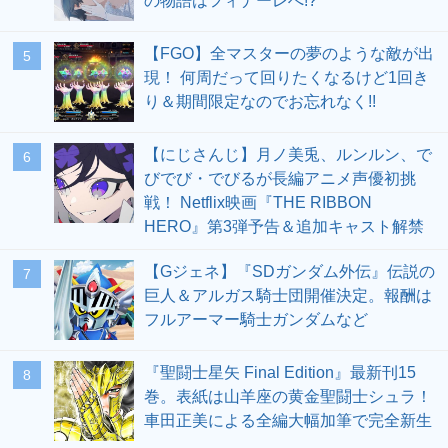
の物語はフィナーレへ!?
【FGO】全マスターの夢のような敵が出
5
現！ 何周だって回りたくなるけど1回き
り＆期間限定なのでお忘れなく!!
【にじさんじ】月ノ美兎、ルンルン、で
6
びでび・でびるが長編アニメ声優初挑
戦！ Netflix映画『THE RIBBON
HERO』第3弾予告＆追加キャスト解禁
【Gジェネ】『SDガンダム外伝』伝説の
7
巨人＆アルガス騎士団開催決定。報酬は
フルアーマー騎士ガンダムなど
『聖闘士星矢 Final Edition』最新刊15
8
巻。表紙は山羊座の黄金聖闘士シュラ！
車田正美による全編大幅加筆で完全新生