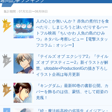
週間記事ランキング
集計期間：
07月31日〜08月06日
人の心とか無いんか？ 赤魚の煮付けを食
1
べたり、しまじろうと泳いだりするハー
トフル映画『ちいかわ 人魚の島のひみ
つ』ネタバレ考察レビュー【電撃スタッ
フコラム：オッシー】
『テイルズ オブ エクシリア2』『テイル
2
ズ オブ デスティニー2』新イラストが解
禁。ufotable×ProductionIGの描き下ろし
イラスト企画は毎月更新
『キングダム』最新80巻の書影公開。カ
3
バーを飾るのは信、蒙恬、そして鎧姿の
羌瘣！
『続・魔法科高校の劣等生 メイジアン・
4