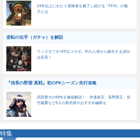
24年以上にわたり冒険者を魅了し続ける『FFXI』の魅
力とは
逆転の右手（ガチャ）を解説
ウィズダフネ×FF11コラボ。朽ちた骨から蘇生する演出
は必見！
『信長の野望 真戦』初のPKシーズン先行攻略
武田勢力の特性を徹底解説！ 伊達政宗、長野業正、佐
竹義重など8人の新武将やおすすめ編制も
特集