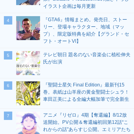
イラスト企画は毎月更新
『GTA6』情報まとめ。発売日、ストー
4
リー、登場キャラクター、地域（マッ
プ）、限定版特典を紹介【グランド・セ
フト・オートVI】
テレビ朝日 題名のない音楽会に植松伸夫
5
氏が出演
『聖闘士星矢 Final Edition』最新刊15
6
巻。表紙は山羊座の黄金聖闘士シュラ！
車田正美による全編大幅加筆で完全新生
アニメ『リゼロ』4期【奪還編】8/12放
7
送開始。PV公開＆奪還編初回第12話“こ
れからの話”あらすじ公開。エミリアたち