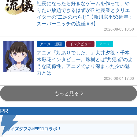
社長になったら好きなゲームを作って、や
りたい放題できるはずが!? 社長業とクリエ
イターの“二足のわらじ”【新川宗平53周年：
スーパーニッチの流儀＃8】
2026-08-05 10:50
アニメ・漫画
インタビュー
アニメ
アニメ『対ありでした。』犬井夕役・千本
木彩花インタビュー。珠樹とは”共犯者”のよ
うな関係性。アニメでより深まった夕の魅
力とは
2026-08-04 17:00
もっと見る
PR
ウィズダフネ×FF11コラボ！