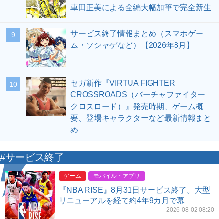
車田正美による全編大幅加筆で完全新生
サービス終了情報まとめ（スマホゲー
9
ム・ソシャゲなど）【2026年8月】
セガ新作『VIRTUA FIGHTER
10
CROSSROADS（バーチャファイター
クロスロード）』発売時期、ゲーム概
要、登場キャラクターなど最新情報まと
め
#サービス終了
ゲーム
モバイル・アプリ
『NBA RISE』8月31日サービス終了。大型
リニューアルを経て約4年9カ月で幕
2026-08-02 08:20