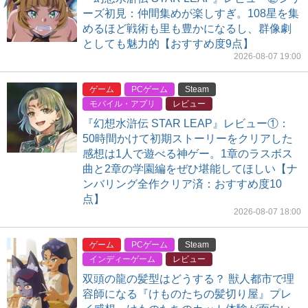
ーズ初見：仲間集めが楽しすぎ。108星を集
めるほど戦術も里も豊かになるし、群像劇
としても魅力的【おすすめ度9点】
2026-08-07 19:00
ゲーム
PCゲーム
Steam
モバイル・アプリ
レビュー
『幻想水滸伝 STAR LEAP』レビュー①：
50時間かけて初期ストーリーをクリアした
感想は1人で遊べる神ゲー。1章のラスボス
曲と2章の学園編をぜひ堪能してほしい【ナ
ンバリング全作クリア済：おすすめ度10
点】
2026-08-07 18:00
ゲーム
PCゲーム
Steam
インディーゲーム
レビュー
双頭の龍の髪型はどうする？ 獣人都市で理
容師になる『けものたちの髪切り屋』プレ