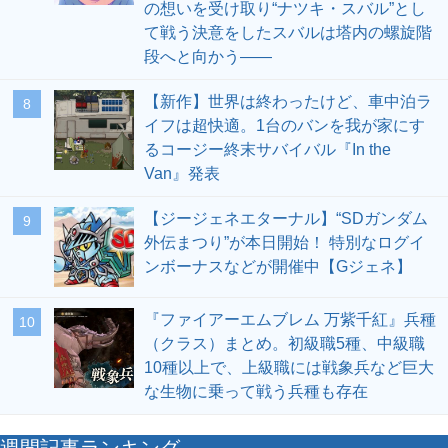
の想いを受け取り“ナツキ・スバル”とし
て戦う決意をしたスバルは塔内の螺旋階
段へと向かう――
【新作】世界は終わったけど、車中泊ラ
8
イフは超快適。1台のバンを我が家にす
るコージー終末サバイバル『In the
Van』発表
【ジージェネエターナル】“SDガンダム
9
外伝まつり”が本日開始！ 特別なログイ
ンボーナスなどが開催中【Gジェネ】
『ファイアーエムブレム 万紫千紅』兵種
10
（クラス）まとめ。初級職5種、中級職
10種以上で、上級職には戦象兵など巨大
な生物に乗って戦う兵種も存在