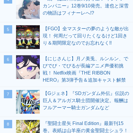
カンパニー』12巻9/10発売。達也と深雪
の物語はフィナーレへ!?
【FGO】全マスターの夢のような敵が出
5
現！ 何周だって回りたくなるけど1回き
り＆期間限定なのでお忘れなく!!
【にじさんじ】月ノ美兎、ルンルン、で
6
びでび・でびるが長編アニメ声優初挑
戦！ Netflix映画『THE RIBBON
HERO』第3弾予告＆追加キャスト解禁
【Gジェネ】『SDガンダム外伝』伝説の
7
巨人＆アルガス騎士団開催決定。報酬は
フルアーマー騎士ガンダムなど
『聖闘士星矢 Final Edition』最新刊15
8
巻。表紙は山羊座の黄金聖闘士シュラ！