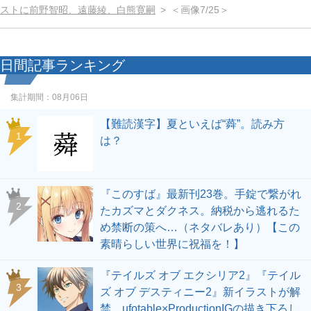
ストに前野智昭、遠藤綾、白熊寛嗣
＜画像7/25＞
日間記事ランキング
集計期間：
08月06日
【難読漢字】夏といえば“蕣”。読み方
1
は？
『このすば』最新刊23巻。手錠で繋がれ
2
たカズマとダクネス。納税から逃れるた
め禁断の策へ…（ネタバレあり）【この
素晴らしい世界に祝福を！】
『テイルズ オブ エクシリア2』『テイル
3
ズ オブ デスティニー2』新イラストが解
禁。ufotable×ProductionIGの描き下ろし