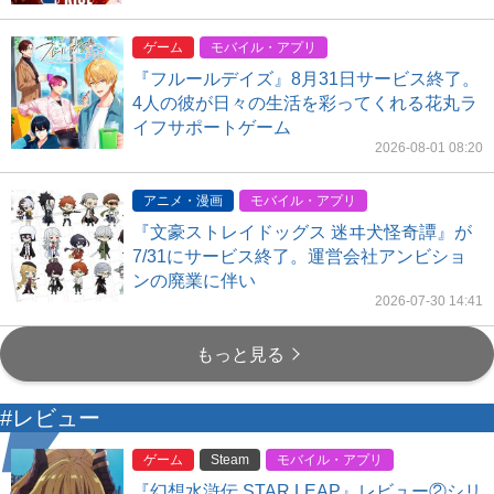
ゲーム
モバイル・アプリ
『フルールデイズ』8月31日サービス終了。
4人の彼が日々の生活を彩ってくれる花丸ラ
イフサポートゲーム
2026-08-01 08:20
アニメ・漫画
モバイル・アプリ
『文豪ストレイドッグス 迷ヰ犬怪奇譚』が
7/31にサービス終了。運営会社アンビショ
ンの廃業に伴い
2026-07-30 14:41
もっと見る
#レビュー
ゲーム
Steam
モバイル・アプリ
『幻想水滸伝 STAR LEAP』レビュー②シリ