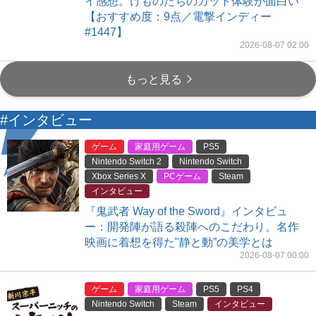
イ感想。けものたちのカット体験が面白い
【おすすめ度：9点／電撃インディー
#1447】
2026-08-07 02:00
もっと見る
#インタビュー
ゲーム
家庭用ゲーム
PS5
Nintendo Switch 2
Nintendo Switch
Xbox Series X
PCゲーム
Steam
インタビュー
『鬼武者 Way of the Sword』インタビュ
ー：開発陣が語る殺陣へのこだわり。名作
映画に着想を得た"静と動”の美学とは
2026-08-07 00:00
ゲーム
家庭用ゲーム
PS5
PS4
Nintendo Switch
Steam
インタビュー