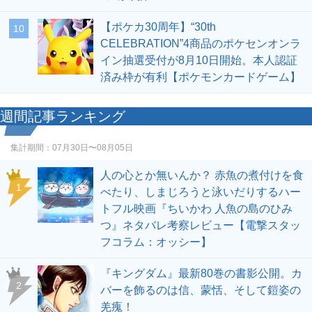
【ポケカ30周年】“30th
10
CELEBRATION”4商品のポケセンオンラ
イン抽選受付が8月10日開始。本人認証
済み枠が有利【ポケモンカードゲーム】
週間記事ランキング
集計期間：
07月30日〜08月05日
人の心とか無いんか？ 赤魚の煮付けを食
1
べたり、しまじろうと泳いだりするハー
トフル映画『ちいかわ 人魚の島のひみ
つ』ネタバレ考察レビュー【電撃スタッ
フコラム：オッシー】
『キングダム』最新80巻の書影公開。カ
2
バーを飾るのは信、蒙恬、そして鎧姿の
羌瘣！