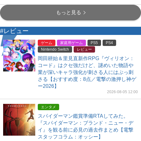
もっと見る
#レビュー
ゲーム
家庭用ゲーム
PS5
PS4
Nintendo Switch
レビュー
岡田耕始＆里見直新作RPG『ヴィリオン：
コード』はクセ強だけど、謎めいた物語や
業が深いキャラ強化が刺さる人にはぶっ刺
さる【おすすめ度：8点／電撃の激押し神ゲ
ー2026】
2026-08-05 12:00
エンタメ
スパイダーマン鑑賞準備RTAしてみた。
『スパイダーマン：ブランド・ニュー・デ
イ』を観る前に必見の過去作まとめ【電撃
スタッフコラム：オッシー】