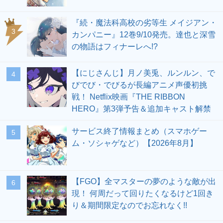
『続・魔法科高校の劣等生 メイジアン・
3
カンパニー』12巻9/10発売。達也と深雪
の物語はフィナーレへ!?
【にじさんじ】月ノ美兎、ルンルン、で
4
びでび・でびるが長編アニメ声優初挑
戦！ Netflix映画『THE RIBBON
HERO』第3弾予告＆追加キャスト解禁
サービス終了情報まとめ（スマホゲー
5
ム・ソシャゲなど）【2026年8月】
【FGO】全マスターの夢のような敵が出
6
現！ 何周だって回りたくなるけど1回き
り＆期間限定なのでお忘れなく!!