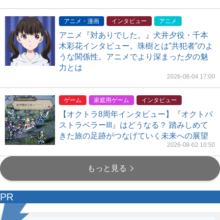
アニメ・漫画
インタビュー
アニメ
アニメ『対ありでした。』犬井夕役・千本
木彩花インタビュー。珠樹とは”共犯者”のよ
うな関係性。アニメでより深まった夕の魅
力とは
2026-08-04 17:00
ゲーム
家庭用ゲーム
インタビュー
【オクトラ8周年インタビュー】『オクトパ
ストラベラーIII』はどうなる？ 踏みしめて
きた旅の足跡がつなげていく未来への展望
2026-08-02 10:50
もっと見る
PR