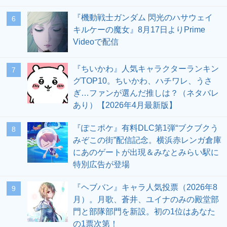
『機動戦士ガンダム 閃光のハサウェイ
6
キルケーの魔女』8月17日よりPrime
Videoで配信
『ちいかわ』人気キャラクターランキン
7
グTOP10。ちいかわ、ハチワレ、うさ
ぎ…ファンが選んだ推しは？（ネタバレ
あり）【2026年4月最新版】
『ぽこポケ』有料DLC第1弾“ブクブクう
8
みぞこの街”配信記念。横浜赤レンガ倉庫
にあのゲートが出現＆みなとみらい駅に
特別広告が登場
『ヘブバン』キャラ人気投票（2026年8
9
月）。月歌、蒼井、ユイナのみの殿堂部
門と部隊部門を新設。初の1位はあなた
の1票次第！