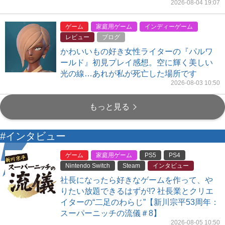
2026-08-04 19:07
ゲーム
家庭用ゲーム
インディーゲーム
レビュー
ブログ
かわいいもの好き女性ライターの『パルワ
ールド』初見プレイ感想。空に輝く美しい
光の線…あれが私が死亡した場所です
2026-08-03 10:50
もっと見る
#インタビュー
ゲーム
家庭用ゲーム
PS5
PS4
Nintendo Switch
Steam
インタビュー
社長になったら好きなゲームを作って、や
りたい放題できるはずが!? 社長業とクリエ
イターの“二足のわらじ”【新川宗平53周年：
スーパーニッチの流儀＃8】
2026-08-05 10:50