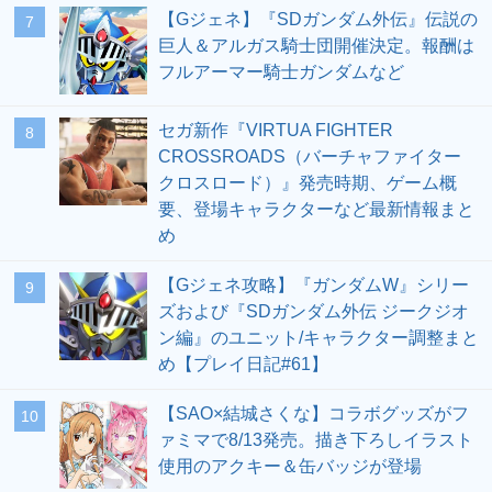
【Gジェネ】『SDガンダム外伝』伝説の
7
巨人＆アルガス騎士団開催決定。報酬は
フルアーマー騎士ガンダムなど
セガ新作『VIRTUA FIGHTER
8
CROSSROADS（バーチャファイター
クロスロード）』発売時期、ゲーム概
要、登場キャラクターなど最新情報まと
め
【Gジェネ攻略】『ガンダムW』シリー
9
ズおよび『SDガンダム外伝 ジークジオ
ン編』のユニット/キャラクター調整まと
め【プレイ日記#61】
【SAO×結城さくな】コラボグッズがフ
10
ァミマで8/13発売。描き下ろしイラスト
使用のアクキー＆缶バッジが登場