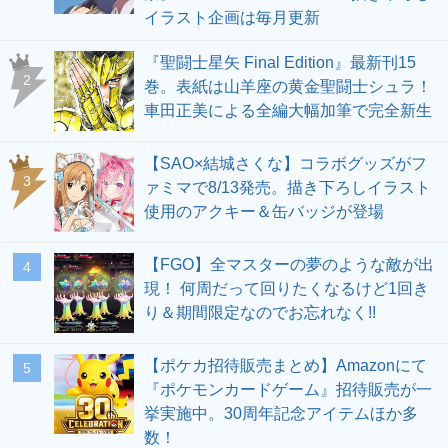
イラスト企画は毎月更新
『聖闘士星矢 Final Edition』最新刊15
2
巻。表紙は山羊座の黄金聖闘士シュラ！
車田正美による全編大幅加筆で完全新生
【SAO×結城さくな】コラボグッズがフ
3
ァミマで8/13発売。描き下ろしイラスト
使用のアクキー＆缶バッジが登場
【FGO】全マスターの夢のような敵が出
4
現！ 何周だって回りたくなるけど1回き
り＆期間限定なのでお忘れなく!!
【ポケカ招待販売まとめ】Amazonにて
5
『ポケモンカードゲーム』招待販売が一
挙実施中。30周年記念アイテムほか多
数！