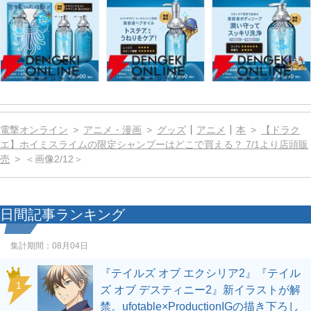
電撃オンライン
アニメ・漫画
グッズ
アニメ
本
【ドラク
エ】ホイミスライムの限定シャンプーはどこで買える？ 7/1より店頭販
売
＜画像2/12＞
日間記事ランキング
集計期間：
08月04日
『テイルズ オブ エクシリア2』『テイル
1
ズ オブ デスティニー2』新イラストが解
禁。ufotable×ProductionIGの描き下ろし