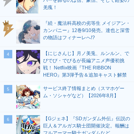
バーを飾るのは信、蒙恬、そして鎧姿の
羌瘣！
『続・魔法科高校の劣等生 メイジアン・
3
カンパニー』12巻9/10発売。達也と深雪
の物語はフィナーレへ!?
【にじさんじ】月ノ美兎、ルンルン、で
4
びでび・でびるが長編アニメ声優初挑
戦！ Netflix映画『THE RIBBON
HERO』第3弾予告＆追加キャスト解禁
サービス終了情報まとめ（スマホゲー
5
ム・ソシャゲなど）【2026年8月】
【Gジェネ】『SDガンダム外伝』伝説の
6
巨人＆アルガス騎士団開催決定。報酬は
フルアーマー騎士ガンダムなど