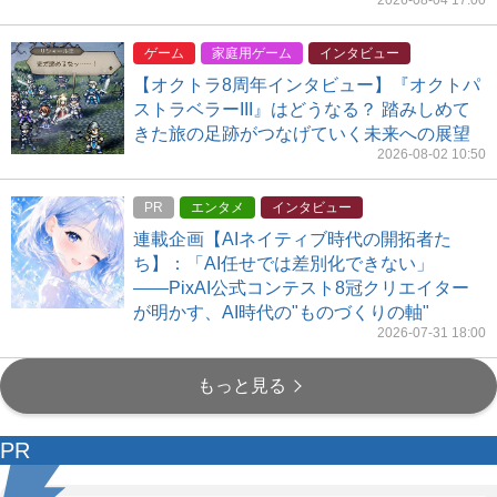
ゲーム
家庭用ゲーム
インタビュー
【オクトラ8周年インタビュー】『オクトパ
ストラベラーIII』はどうなる？ 踏みしめて
きた旅の足跡がつなげていく未来への展望
2026-08-02 10:50
PR
エンタメ
インタビュー
連載企画【AIネイティブ時代の開拓者た
ち】：「AI任せでは差別化できない」
――PixAI公式コンテスト8冠クリエイター
が明かす、AI時代の"ものづくりの軸"
2026-07-31 18:00
もっと見る
PR