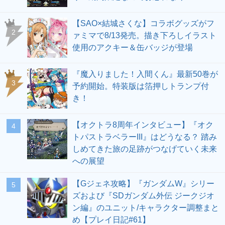
【SAO×結城さくな】コラボグッズがフ
2
ァミマで8/13発売。描き下ろしイラスト
使用のアクキー＆缶バッジが登場
『魔入りました！入間くん』最新50巻が
3
予約開始。特装版は箔押しトランプ付
き！
【オクトラ8周年インタビュー】『オク
4
トパストラベラーIII』はどうなる？ 踏み
しめてきた旅の足跡がつなげていく未来
への展望
【Gジェネ攻略】『ガンダムW』シリー
5
ズおよび『SDガンダム外伝 ジークジオ
ン編』のユニット/キャラクター調整まと
め【プレイ日記#61】