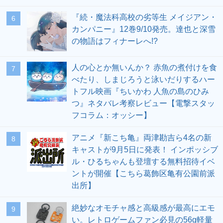
『続・魔法科高校の劣等生 メイジアン・
6
カンパニー』12巻9/10発売。達也と深雪
の物語はフィナーレへ!?
人の心とか無いんか？ 赤魚の煮付けを食
7
べたり、しまじろうと泳いだりするハー
トフル映画『ちいかわ 人魚の島のひみ
つ』ネタバレ考察レビュー【電撃スタッ
フコラム：オッシー】
アニメ『新こち亀』両津勘吉ら4名の新
8
キャストが9月5日に発表！ インポッシブ
ル・ひるちゃんも登壇する無料招待イベ
ントが開催【こちら葛飾区亀有公園前派
出所】
絶妙なオモチャ感と高級感が最高にエモ
9
い。レトロゲームファン必見の56g軽量