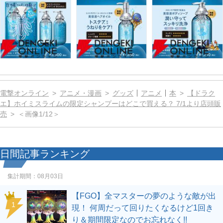
電撃オンライン
アニメ・漫画
グッズ
アニメ
本
【ドラク
エ】ホイミスライムの限定シャンプーはどこで買える？ 7/1より店頭販
売
＜画像1/12＞
日間記事ランキング
集計期間：
08月03日
【FGO】全マスターの夢のような敵が出
1
現！ 何周だって回りたくなるけど1回き
り＆期間限定なのでお忘れなく!!