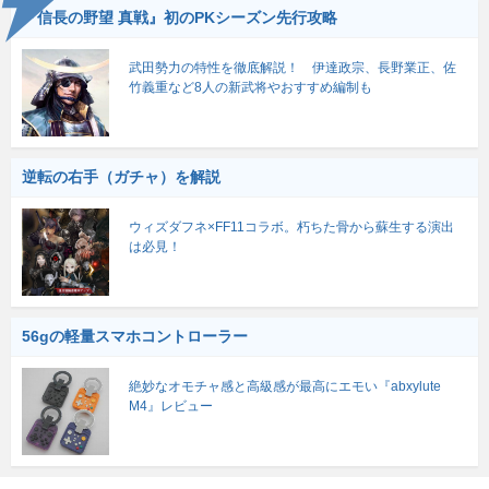
『信長の野望 真戦』初のPKシーズン先行攻略
武田勢力の特性を徹底解説！ 伊達政宗、長野業正、佐
竹義重など8人の新武将やおすすめ編制も
逆転の右手（ガチャ）を解説
ウィズダフネ×FF11コラボ。朽ちた骨から蘇生する演出
は必見！
56gの軽量スマホコントローラー
絶妙なオモチャ感と高級感が最高にエモい『abxylute
M4』レビュー