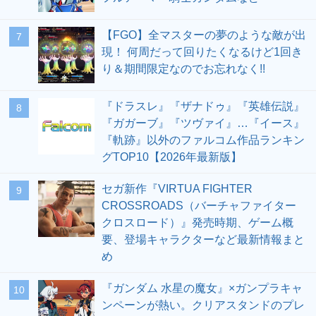
【FGO】全マスターの夢のような敵が出
7
現！ 何周だって回りたくなるけど1回き
り＆期間限定なのでお忘れなく!!
『ドラスレ』『ザナドゥ』『英雄伝説』
8
『ガガーブ』『ツヴァイ』…『イース』
『軌跡』以外のファルコム作品ランキン
グTOP10【2026年最新版】
セガ新作『VIRTUA FIGHTER
9
CROSSROADS（バーチャファイター
クロスロード）』発売時期、ゲーム概
要、登場キャラクターなど最新情報まと
め
『ガンダム 水星の魔女』×ガンプラキャ
10
ンペーンが熱い。クリアスタンドのプレ