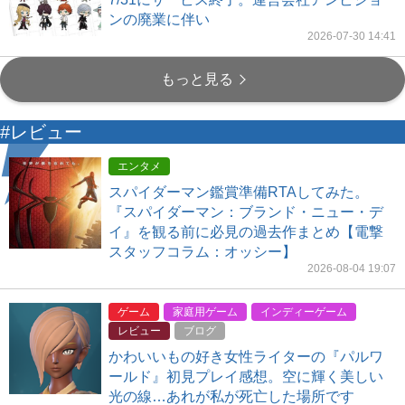
ンの廃業に伴い
2026-07-30 14:41
もっと見る
#レビュー
エンタメ
スパイダーマン鑑賞準備RTAしてみた。
『スパイダーマン：ブランド・ニュー・デ
イ』を観る前に必見の過去作まとめ【電撃
スタッフコラム：オッシー】
2026-08-04 19:07
ゲーム
家庭用ゲーム
インディーゲーム
レビュー
ブログ
かわいいもの好き女性ライターの『パルワ
ールド』初見プレイ感想。空に輝く美しい
光の線…あれが私が死亡した場所です