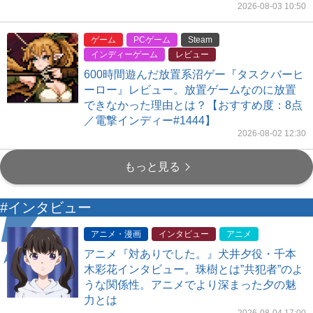
2026-08-03 10:50
ゲーム
PCゲーム
Steam
インディーゲーム
レビュー
600時間遊んだ放置系沼ゲー『タスクバーヒ
ーロー』レビュー。放置ゲームなのに放置
できなかった理由とは？【おすすめ度：8点
／電撃インディー#1444】
2026-08-02 12:30
もっと見る
#インタビュー
アニメ・漫画
インタビュー
アニメ
アニメ『対ありでした。』犬井夕役・千本
木彩花インタビュー。珠樹とは”共犯者”のよ
うな関係性。アニメでより深まった夕の魅
力とは
2026-08-04 17:00