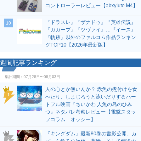
コントローラーレビュー【abxylute M4】
『ドラスレ』『ザナドゥ』『英雄伝説』
10
『ガガーブ』『ツヴァイ』…『イース』
『軌跡』以外のファルコム作品ランキン
グTOP10【2026年最新版】
週間記事ランキング
集計期間：
07月28日〜08月03日
人の心とか無いんか？ 赤魚の煮付けを食
1
べたり、しまじろうと泳いだりするハー
トフル映画『ちいかわ 人魚の島のひみ
つ』ネタバレ考察レビュー【電撃スタッ
フコラム：オッシー】
『キングダム』最新80巻の書影公開。カ
2