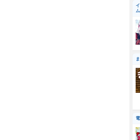
イ
ム
ま
電