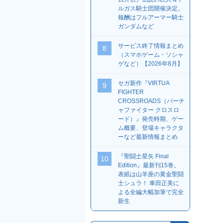
ルガス騎士団開催決定。
報酬はフルアーマー騎士
ガンダムなど
サービス終了情報まとめ
8
（スマホゲーム・ソシャ
ゲなど）【2026年8月】
セガ新作『VIRTUA
9
FIGHTER
CROSSROADS（バーチ
ャファイター クロスロ
ード）』発売時期、ゲー
ム概要、登場キャラクタ
ーなど最新情報まとめ
『聖闘士星矢 Final
10
Edition』最新刊15巻。
表紙は山羊座の黄金聖闘
士シュラ！ 車田正美に
よる全編大幅加筆で完全
新生