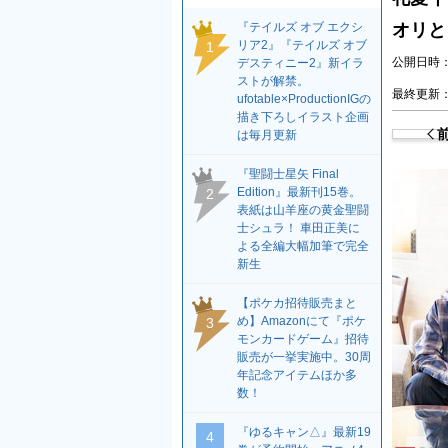
『テイルズ オブ エクシ
オリと
リア2』『テイルズ オブ
1
公開日時：2
デスティニー2』新イラ
ストが解禁。
最終更新：2
ufotable×ProductionIGの
描き下ろしイラスト企画
は毎月更新
『聖闘士星矢 Final
Edition』最新刊15巻。
2
表紙は山羊座の黄金聖闘
士シュラ！ 車田正美に
よる全編大幅加筆で完全
新生
【ポケカ招待販売まと
め】Amazonにて『ポケ
3
モンカードゲーム』招待
販売が一挙実施中。30周
年記念アイテムほか多
数！
『ゆるキャン△』最新19
4