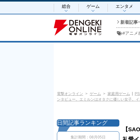
総合
ゲーム
エンタメ
新着記事
#
アニメ
電撃オンライン
ゲーム
家庭用ゲーム
PS
ンタビュー。エミルンはオタクに優しい女子。イ
日間記事ランキング
【SAO
集計期間：
08月05日
礼愛イ