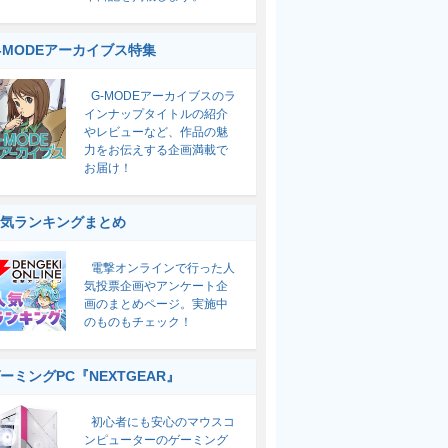
-MODEアーカイブス特集
G-MODEアーカイブスのラ
インナップタイトルの紹介
やレビューなど、作品の魅
力をお伝えする企画満載で
お届け！
気ランキングまとめ
電撃オンラインで行った人
気投票企画やアンケート企
画のまとめページ。実施中
のものもチェック！
ーミングPC『NEXTGEAR』
初心者にも安心のマウスコ
ンピューターのゲーミング