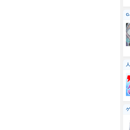
G
人
ゲ