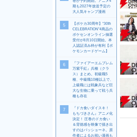
巻が予約開始。アニメ4
期も2027年放送予定の
大人気キャンプ漫画
【ポケカ30周年】“30th
5
CELEBRATION”4商品の
ポケセンオンライン抽選
受付が8月10日開始。本
人認証済み枠が有利【ポ
ケモンカードゲーム】
『ファイアーエムブレム
6
万紫千紅』兵種（クラ
ス）まとめ。初級職5
種、中級職10種以上で、
上級職には戦象兵など巨
大な生物に乗って戦う兵
種も存在
『ドカ食いダイスキ！
7
もちづきさん』アニメ化
決定！ 圧巻のドカ食い
＆背徳感を映像で描き出
すのはパッショーネ。原
作者によるお祝い漫画も