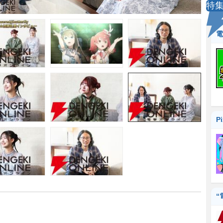
特
電
P
“