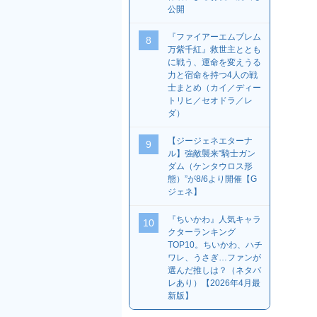
公開
『ファイアーエムブレム
8
万紫千紅』救世主ととも
に戦う、運命を変えうる
力と宿命を持つ4人の戦
士まとめ（カイ／ディー
トリヒ／セオドラ／レ
ダ）
【ジージェネエターナ
9
ル】強敵襲来“騎士ガン
ダム（ケンタウロス形
態）”が8/6より開催【G
ジェネ】
『ちいかわ』人気キャラ
10
クターランキング
TOP10。ちいかわ、ハチ
ワレ、うさぎ…ファンが
選んだ推しは？（ネタバ
レあり）【2026年4月最
新版】