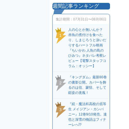
週間記事ランキング
集計期間：
07月31日〜08月06日
人の心とか無いんか？
赤魚の煮付けを食べた
1
り、しまじろうと泳いだ
りするハートフル映画
『ちいかわ 人魚の島の
ひみつ』ネタバレ考察レ
ビュー【電撃スタッフコ
ラム：オッシー】
『キングダム』最新80巻
の書影公開。カバーを飾
2
るのは信、蒙恬、そして
鎧姿の羌瘣！
『続・魔法科高校の劣等
生 メイジアン・カンパ
3
ニー』12巻9/10発売。達
也と深雪の物語はフィナ
ーレへ!?