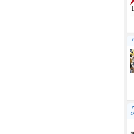
『
『
ジ