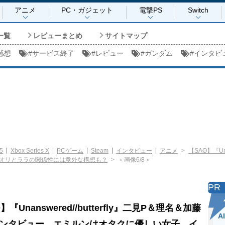
アニメ
PC・ガジェット
電撃PS
Switch
一覧
レビューまとめ
サイトマップ
感想
#
サービス終了
#
レビュー
#
ガンダム
#
インタビ
5
Xbox Series X
PCゲーム
Steam
インタビュー
アニメ
【SAO】『Un
オリとララの関係性には意外な構想も？
＜画像6/8＞
PR
】『Unanswered//butterfly』二見P＆理名＆加藤
A
ンタビュー。エミルンはオタクに優しい女子。イ