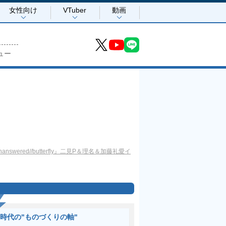
女性向け
VTuber
動画
ュー
answered//butterfly』二見P＆理名＆加藤礼愛イ
I時代の"ものづくりの軸"