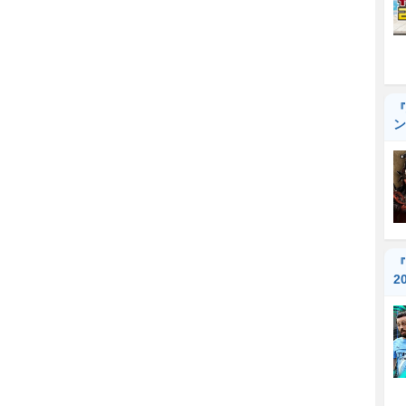
『
ン
『
2