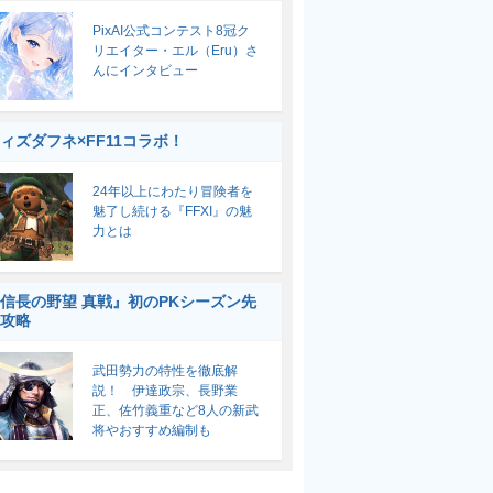
PixAI公式コンテスト8冠ク
リエイター・エル（Eru）さ
んにインタビュー
ィズダフネ×FF11コラボ！
24年以上にわたり冒険者を
魅了し続ける『FFXI』の魅
力とは
信長の野望 真戦』初のPKシーズン先
攻略
武田勢力の特性を徹底解
説！ 伊達政宗、長野業
正、佐竹義重など8人の新武
将やおすすめ編制も