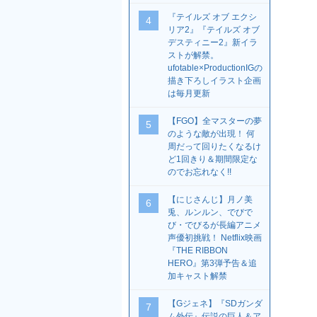
『テイルズ オブ エクシ
4
リア2』『テイルズ オブ
デスティニー2』新イラ
ストが解禁。
ufotable×ProductionIGの
描き下ろしイラスト企画
は毎月更新
【FGO】全マスターの夢
5
のような敵が出現！ 何
周だって回りたくなるけ
ど1回きり＆期間限定な
のでお忘れなく!!
【にじさんじ】月ノ美
6
兎、ルンルン、でびで
び・でびるが長編アニメ
声優初挑戦！ Netflix映画
『THE RIBBON
HERO』第3弾予告＆追
加キャスト解禁
【Gジェネ】『SDガンダ
7
ム外伝』伝説の巨人＆ア