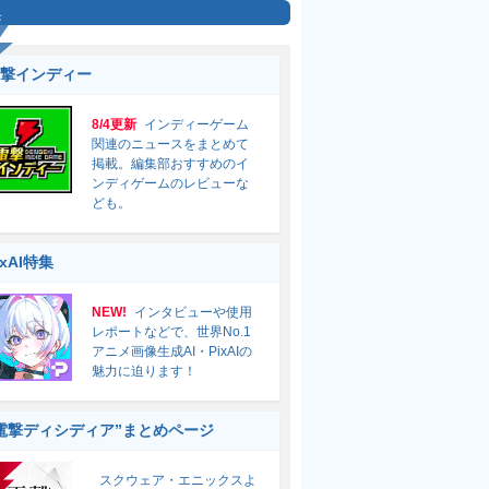
集
撃インディー
8/4更新
インディーゲーム
関連のニュースをまとめて
掲載。編集部おすすめのイ
ンディゲームのレビューな
ども。
ixAI特集
NEW!
インタビューや使用
レポートなどで、世界No.1
アニメ画像生成AI・PixAIの
魅力に迫ります！
電撃ディシディア”まとめページ
スクウェア・エニックスよ