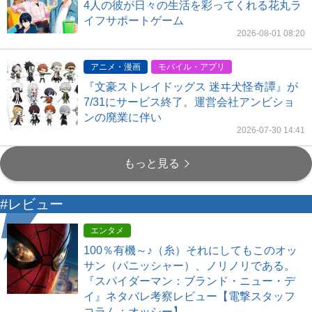
4人の彼が日々の生活を彩ってくれる花丸ラ
イフサポートゲーム
2026-08-01 08:20
アニメ・漫画
モバイル・アプリ
『文豪ストレイドッグス 迷ヰ犬怪奇譚』が
7/31にサービス終了。運営会社アンビショ
ンの廃業に伴い
2026-07-30 14:41
もっと見る
#レビュー
エンタメ
100％有機～♪（糸）それにしてもこのオッ
サン（パニッシャー）、ノリノリである。
『スパイダーマン：ブランド・ニュー・デ
イ』ネタバレ考察レビュー【電撃スタッフ
コラム：オッシー】