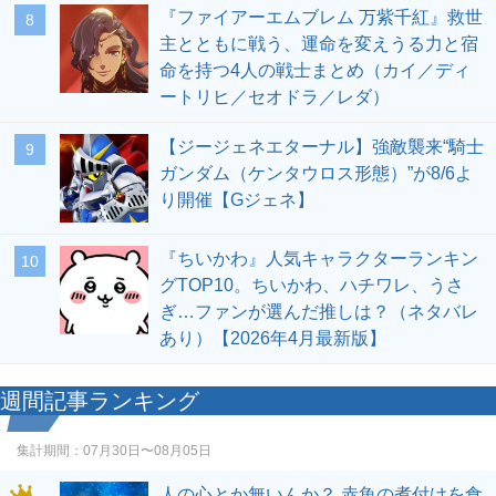
『ファイアーエムブレム 万紫千紅』救世
8
主とともに戦う、運命を変えうる力と宿
命を持つ4人の戦士まとめ（カイ／ディ
ートリヒ／セオドラ／レダ）
【ジージェネエターナル】強敵襲来“騎士
9
ガンダム（ケンタウロス形態）”が8/6よ
り開催【Gジェネ】
『ちいかわ』人気キャラクターランキン
10
グTOP10。ちいかわ、ハチワレ、うさ
ぎ…ファンが選んだ推しは？（ネタバレ
あり）【2026年4月最新版】
週間記事ランキング
集計期間：
07月30日〜08月05日
人の心とか無いんか？ 赤魚の煮付けを食