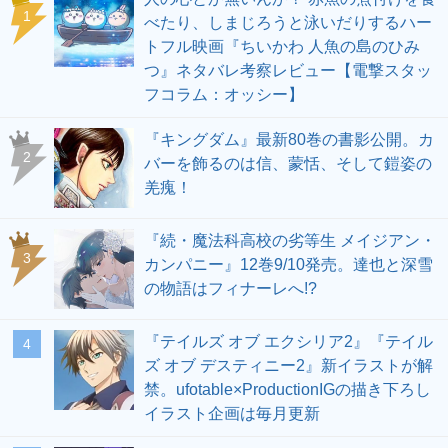
1
べたり、しまじろうと泳いだりするハー
トフル映画『ちいかわ 人魚の島のひみ
つ』ネタバレ考察レビュー【電撃スタッ
フコラム：オッシー】
『キングダム』最新80巻の書影公開。カ
2
バーを飾るのは信、蒙恬、そして鎧姿の
羌瘣！
『続・魔法科高校の劣等生 メイジアン・
3
カンパニー』12巻9/10発売。達也と深雪
の物語はフィナーレへ!?
『テイルズ オブ エクシリア2』『テイル
4
ズ オブ デスティニー2』新イラストが解
禁。ufotable×ProductionIGの描き下ろし
イラスト企画は毎月更新