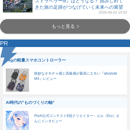
ストラベラーIII』はどうなる？ 踏みしめて
きた旅の足跡がつなげていく未来への展望
2026-08-02 10:50
もっと見る
PR
56gの軽量スマホコントローラー
絶妙なオモチャ感と高級感が最高にエモい『abxylute
M4』レビュー
AI時代の"ものづくりの軸"
PixAI公式コンテスト8冠クリエイター・エル（Eru）さ
んにインタビュー