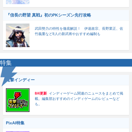
『信長の野望 真戦』初のPKシーズン先行攻略
武田勢力の特性を徹底解説！ 伊達政宗、長野業正、佐
竹義重など8人の新武将やおすすめ編制も
特集
電撃インディー
8/4更新
インディーゲーム関連のニュースをまとめて掲
載。編集部おすすめのインディゲームのレビューなど
も。
PixAI特集