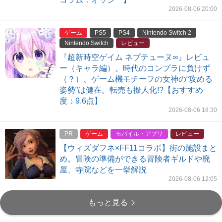
2026-08-06 20:00
ゲーム
PS5
PS4
Nintendo Switch 2
Nintendo Switch
レビュー
『超新時空ゲイム ネプテューヌ∞』レビュ
ー（キャラ編）。時代のコンプラに負けず
（？）、ゲーム機モチーフの女神の“攻める
姿勢”は健在。転売も擬人化!?【おすすめ
度：9.6点】
2026-08-06 18:30
PR
ゲーム
モバイル・アプリ
レビュー
【ウィズダフネ×FF11コラボ】街の施設まと
め。冒険の準備ができる冒険者ギルドや廃
屋、寺院などを一挙解説
2026-08-06 12:05
もっと見る