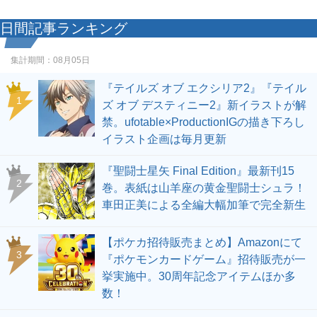
日間記事ランキング
集計期間：
08月05日
『テイルズ オブ エクシリア2』『テイル
1
ズ オブ デスティニー2』新イラストが解
禁。ufotable×ProductionIGの描き下ろし
イラスト企画は毎月更新
『聖闘士星矢 Final Edition』最新刊15
2
巻。表紙は山羊座の黄金聖闘士シュラ！
車田正美による全編大幅加筆で完全新生
【ポケカ招待販売まとめ】Amazonにて
3
『ポケモンカードゲーム』招待販売が一
挙実施中。30周年記念アイテムほか多
数！