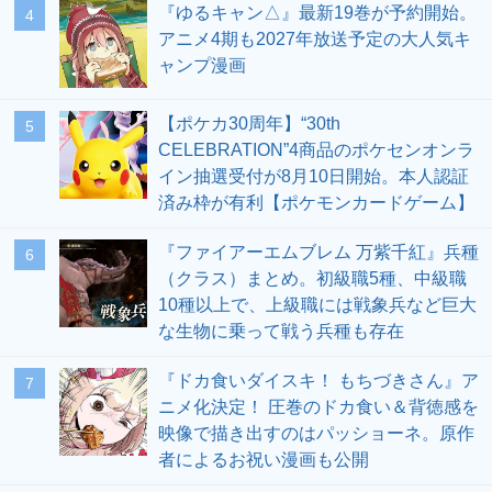
『ゆるキャン△』最新19巻が予約開始。
4
アニメ4期も2027年放送予定の大人気キ
ャンプ漫画
【ポケカ30周年】“30th
5
CELEBRATION”4商品のポケセンオンラ
イン抽選受付が8月10日開始。本人認証
済み枠が有利【ポケモンカードゲーム】
『ファイアーエムブレム 万紫千紅』兵種
6
（クラス）まとめ。初級職5種、中級職
10種以上で、上級職には戦象兵など巨大
な生物に乗って戦う兵種も存在
『ドカ食いダイスキ！ もちづきさん』ア
7
ニメ化決定！ 圧巻のドカ食い＆背徳感を
映像で描き出すのはパッショーネ。原作
者によるお祝い漫画も公開