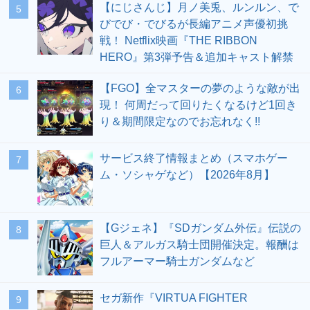
【にじさんじ】月ノ美兎、ルンルン、で
5
びでび・でびるが長編アニメ声優初挑
戦！ Netflix映画『THE RIBBON
HERO』第3弾予告＆追加キャスト解禁
【FGO】全マスターの夢のような敵が出
6
現！ 何周だって回りたくなるけど1回き
り＆期間限定なのでお忘れなく!!
サービス終了情報まとめ（スマホゲー
7
ム・ソシャゲなど）【2026年8月】
【Gジェネ】『SDガンダム外伝』伝説の
8
巨人＆アルガス騎士団開催決定。報酬は
フルアーマー騎士ガンダムなど
セガ新作『VIRTUA FIGHTER
9