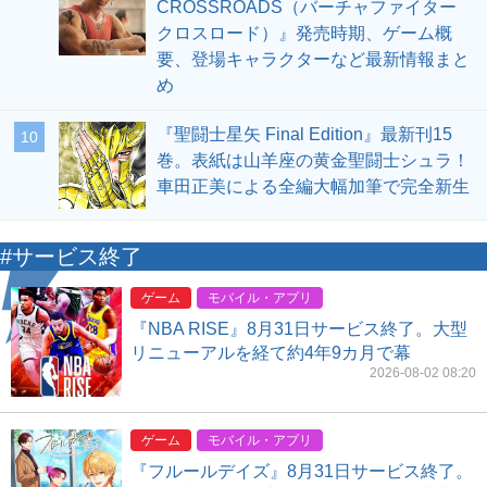
CROSSROADS（バーチャファイター
クロスロード）』発売時期、ゲーム概
要、登場キャラクターなど最新情報まと
め
『聖闘士星矢 Final Edition』最新刊15
10
巻。表紙は山羊座の黄金聖闘士シュラ！
車田正美による全編大幅加筆で完全新生
#サービス終了
ゲーム
モバイル・アプリ
『NBA RISE』8月31日サービス終了。大型
リニューアルを経て約4年9カ月で幕
2026-08-02 08:20
ゲーム
モバイル・アプリ
『フルールデイズ』8月31日サービス終了。