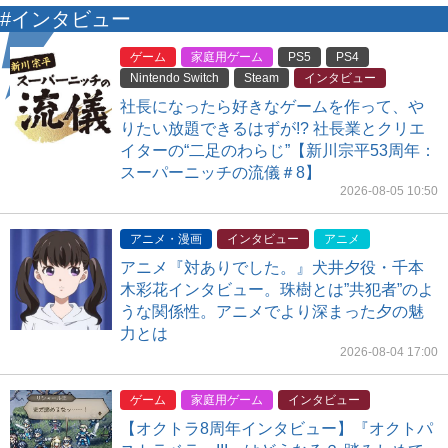
#インタビュー
ゲーム
家庭用ゲーム
PS5
PS4
Nintendo Switch
Steam
インタビュー
社長になったら好きなゲームを作って、や
りたい放題できるはずが!? 社長業とクリエ
イターの“二足のわらじ”【新川宗平53周年：
スーパーニッチの流儀＃8】
2026-08-05 10:50
アニメ・漫画
インタビュー
アニメ
アニメ『対ありでした。』犬井夕役・千本
木彩花インタビュー。珠樹とは”共犯者”のよ
うな関係性。アニメでより深まった夕の魅
力とは
2026-08-04 17:00
ゲーム
家庭用ゲーム
インタビュー
【オクトラ8周年インタビュー】『オクトパ