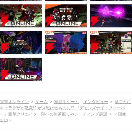
電撃オンライン
ゲーム
家庭用ゲーム
インタビュー
章ごとに
キャラデザが激変!? ボス戦は歌ものに!? 『デモンズナイトフィーバ
ー』豪華クリエイター陣への無茶振りやレーティング裏話
＜画像
1/13＞