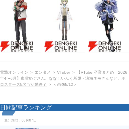
電撃オンライン
エンタメ
VTuber
【VTuber卒業まとめ：2026
年4〜6月】東雲めぐさん、ななしいんく所属・涼海ネモさんなど。ホ
ロスターズ5名も活動終了
＜画像5/12＞
日間記事ランキング
集計期間：
08月07日