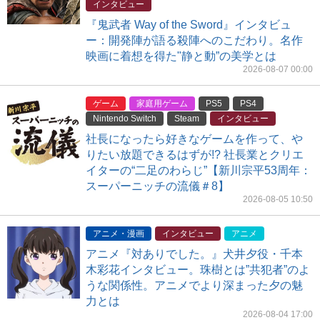
インタビュー
『鬼武者 Way of the Sword』インタビュ
ー：開発陣が語る殺陣へのこだわり。名作
映画に着想を得た"静と動”の美学とは
2026-08-07 00:00
ゲーム
家庭用ゲーム
PS5
PS4
Nintendo Switch
Steam
インタビュー
社長になったら好きなゲームを作って、や
りたい放題できるはずが!? 社長業とクリエ
イターの“二足のわらじ”【新川宗平53周年：
スーパーニッチの流儀＃8】
2026-08-05 10:50
アニメ・漫画
インタビュー
アニメ
アニメ『対ありでした。』犬井夕役・千本
木彩花インタビュー。珠樹とは”共犯者”のよ
うな関係性。アニメでより深まった夕の魅
力とは
2026-08-04 17:00