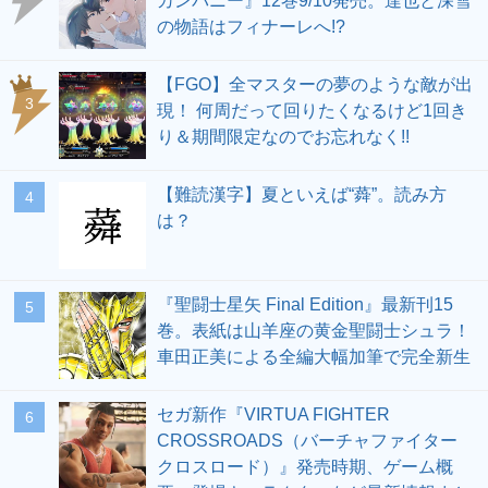
カンパニー』12巻9/10発売。達也と深雪
の物語はフィナーレへ!?
【FGO】全マスターの夢のような敵が出
3
現！ 何周だって回りたくなるけど1回き
り＆期間限定なのでお忘れなく!!
【難読漢字】夏といえば“蕣”。読み方
4
は？
『聖闘士星矢 Final Edition』最新刊15
5
巻。表紙は山羊座の黄金聖闘士シュラ！
車田正美による全編大幅加筆で完全新生
セガ新作『VIRTUA FIGHTER
6
CROSSROADS（バーチャファイター
クロスロード）』発売時期、ゲーム概