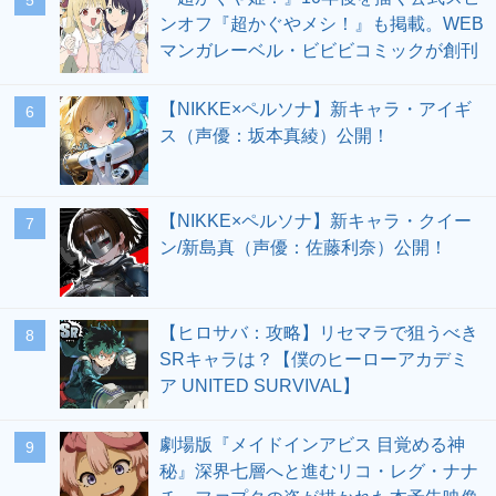
ンオフ『超かぐやメシ！』も掲載。WEB
マンガレーベル・ビビビコミックが創刊
【NIKKE×ペルソナ】新キャラ・アイギ
6
ス（声優：坂本真綾）公開！
【NIKKE×ペルソナ】新キャラ・クイー
7
ン/新島真（声優：佐藤利奈）公開！
【ヒロサバ：攻略】リセマラで狙うべき
8
SRキャラは？【僕のヒーローアカデミ
ア UNITED SURVIVAL】
劇場版『メイドインアビス 目覚める神
9
秘』深界七層へと進むリコ・レグ・ナナ