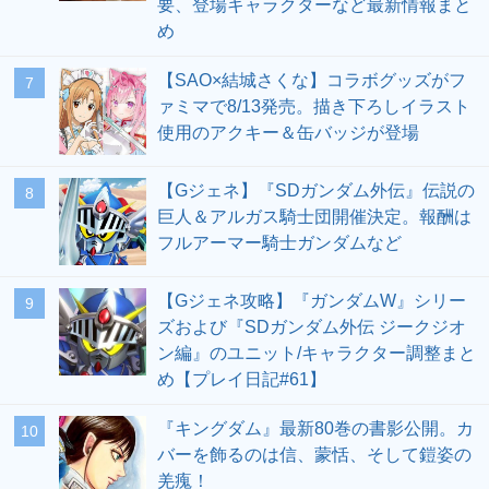
要、登場キャラクターなど最新情報まと
め
【SAO×結城さくな】コラボグッズがフ
7
ァミマで8/13発売。描き下ろしイラスト
使用のアクキー＆缶バッジが登場
【Gジェネ】『SDガンダム外伝』伝説の
8
巨人＆アルガス騎士団開催決定。報酬は
フルアーマー騎士ガンダムなど
【Gジェネ攻略】『ガンダムW』シリー
9
ズおよび『SDガンダム外伝 ジークジオ
ン編』のユニット/キャラクター調整まと
め【プレイ日記#61】
『キングダム』最新80巻の書影公開。カ
10
バーを飾るのは信、蒙恬、そして鎧姿の
羌瘣！