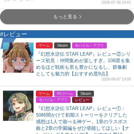
2026-07-30 14:41
もっと見る
#レビュー
ゲーム
Steam
モバイル・アプリ
『幻想水滸伝 STAR LEAP』レビュー②シリ
ーズ初見：仲間集めが楽しすぎ。108星を集
めるほど戦術も里も豊かになるし、群像劇
としても魅力的【おすすめ度9点】
2026-08-07 19:00
ゲーム
PCゲーム
Steam
モバイル・アプリ
レビュー
『幻想水滸伝 STAR LEAP』レビュー①：
50時間かけて初期ストーリーをクリアした
感想は1人で遊べる神ゲー。1章のラスボス
曲と2章の学園編をぜひ堪能してほしい【ナ