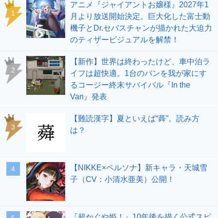
アニメ『ジャイアントお嬢様』2027年1
1
月より放送開始決定。巨大化した富士動
機子とDr.セバスチャンが描かれた大迫力
のティザービジュアルを解禁！
【新作】世界は終わったけど、車中泊ラ
2
イフは超快適。1台のバンを我が家にす
るコージー終末サバイバル『In the
Van』発表
【難読漢字】夏といえば“蕣”。読み方
3
は？
【NIKKE×ペルソナ】新キャラ・天城雪
4
子（CV：小清水亜美）公開！
『超かぐや姫！』10年後を描く公式スピ
5