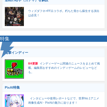
ウィズダフネ×FF11コラボ。朽ちた骨から蘇生する演出
は必見！
特集
電撃インディー
8/4更新
インディーゲーム関連のニュースをまとめて掲
載。編集部おすすめのインディゲームのレビューなど
も。
PixAI特集
インタビューや使用レポートなどで、世界No.1アニメ
画像生成AI・PixAIの魅力に迫ります！