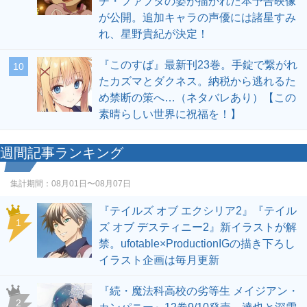
チ・ファプタの姿が描かれた本予告映像
が公開。追加キャラの声優には諸星すみ
れ、星野貴紀が決定！
『このすば』最新刊23巻。手錠で繋がれ
10
たカズマとダクネス。納税から逃れるた
め禁断の策へ…（ネタバレあり）【この
素晴らしい世界に祝福を！】
週間記事ランキング
集計期間：
08月01日〜08月07日
『テイルズ オブ エクシリア2』『テイル
1
ズ オブ デスティニー2』新イラストが解
禁。ufotable×ProductionIGの描き下ろし
イラスト企画は毎月更新
『続・魔法科高校の劣等生 メイジアン・
2