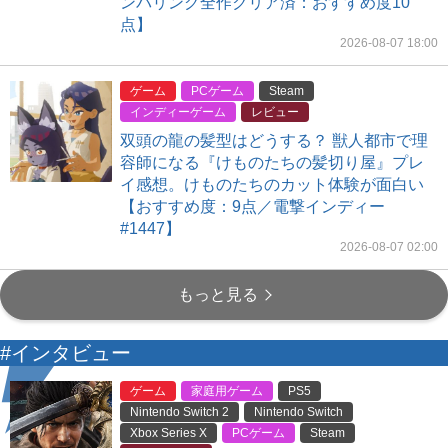
ンバリング全作クリア済：おすすめ度10
点】
2026-08-07 18:00
ゲーム
PCゲーム
Steam
インディーゲーム
レビュー
双頭の龍の髪型はどうする？ 獣人都市で理
容師になる『けものたちの髪切り屋』プレ
イ感想。けものたちのカット体験が面白い
【おすすめ度：9点／電撃インディー
#1447】
2026-08-07 02:00
もっと見る
#インタビュー
ゲーム
家庭用ゲーム
PS5
Nintendo Switch 2
Nintendo Switch
Xbox Series X
PCゲーム
Steam