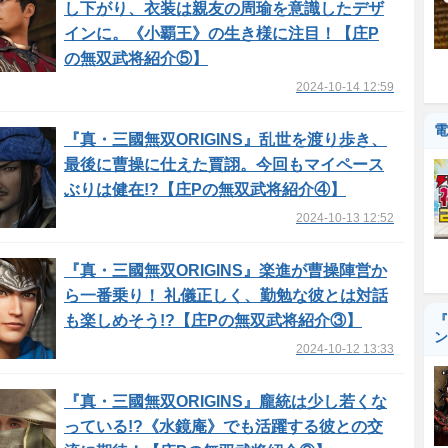
し下がり、衣装は親友の周瑜を意識したデザ
インに。《小覇王》の生き様に注目！【庄P
の無双武将紹介⑤】
2024-10-14 12:59
電
『真・三國無双ORIGINS』乱世を渡り歩き、
最後に曹操に仕えた賈詡。今回もマイペース
ぶりは健在!?【庄Pの無双武将紹介④】
2024-10-13 12:52
『真・三國無双ORIGINS』楽進が曹操陣営か
ら一番乗り！ 礼儀正しく、勤勉な彼とは対話
も楽しめそう!?【庄Pの無双武将紹介③】
『
ン
2024-10-12 13:33
『真・三國無双ORIGINS』龐統は少し若くな
っている!?《水鏡庵》でも活躍する彼との交