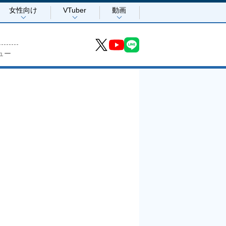
女性向け
VTuber
動画
ュー