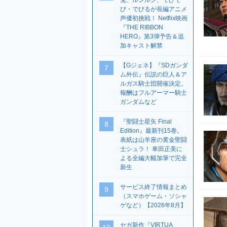
兎、ルンルン、でびで
び・でびるが長編アニメ
声優初挑戦！ Netflix映画
『THE RIBBON
HERO』第3弾予告＆追
加キャスト解禁
【Gジェネ】『SDガンダ
7
ム外伝』伝説の巨人＆ア
ルガス騎士団開催決定。
報酬はフルアーマー騎士
ガンダムなど
『聖闘士星矢 Final
8
Edition』最新刊15巻。
表紙は山羊座の黄金聖闘
士シュラ！ 車田正美に
よる全編大幅加筆で完全
新生
サービス終了情報まとめ
9
（スマホゲーム・ソシャ
ゲなど）【2026年8月】
セガ新作『VIRTUA