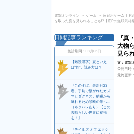
電撃オンライン
ゲーム
家庭用ゲーム
PS
を取った姿を見られることも!?【庄Pの無双武将
日間記事ランキング
『真・
大物
集計期間：
08月06日
見られ
【難読漢字】夏といえ
文：
電撃
ば“蕣”。読み方は？
1
公開日時
最終更新
『このすば』最新刊23
巻。手錠で繋がれたカズ
2
マとダクネス。納税から
逃れるため禁断の策へ…
（ネタバレあり）【この
素晴らしい世界に祝福
を！】
『テイルズ オブ エクシ