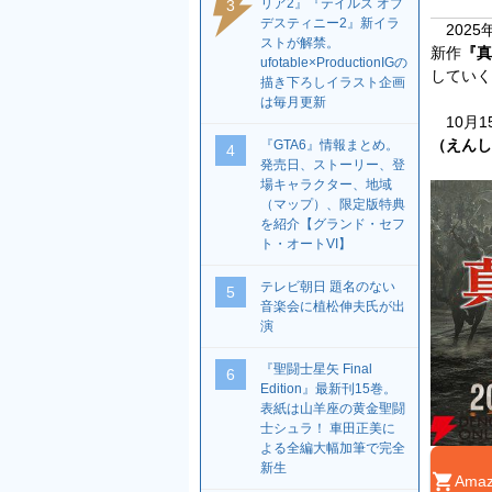
リア2』『テイルズ オブ
3
デスティニー2』新イラ
2025
ストが解禁。
新作
『真
ufotable×ProductionIGの
していく
描き下ろしイラスト企画
は毎月更新
10月1
（えんし
『GTA6』情報まとめ。
4
発売日、ストーリー、登
場キャラクター、地域
（マップ）、限定版特典
を紹介【グランド・セフ
ト・オートVI】
テレビ朝日 題名のない
5
音楽会に植松伸夫氏が出
演
『聖闘士星矢 Final
6
Edition』最新刊15巻。
表紙は山羊座の黄金聖闘
士シュラ！ 車田正美に
よる全編大幅加筆で完全
新生
Am