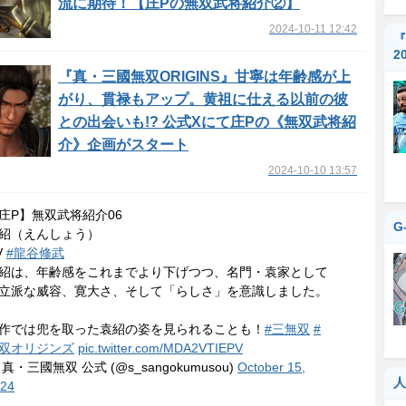
流に期待！【庄Pの無双武将紹介②】
2024-10-11 12:42
『
2
『真・三國無双ORIGINS』甘寧は年齢感が上
がり、貫禄もアップ。黄祖に仕える以前の彼
との出会いも!? 公式Xにて庄Pの《無双武将紹
介》企画がスタート
2024-10-10 13:57
庄P】無双武将紹介06
G
紹（えんしょう）
V
#龍谷修武
紹は、年齢感をこれまでより下げつつ、名門・袁家として
立派な威容、寛大さ、そして「らしさ」を意識しました。
作では兜を取った袁紹の姿を見られることも！
#三無双
#
双オリジンズ
pic.twitter.com/MDA2VTIEPV
 真・三國無双 公式 (@s_sangokumusou)
October 15,
人
24