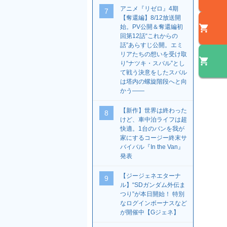
アニメ『リゼロ』4期
7
【奪還編】8/12放送開
始。PV公開＆奪還編初
回第12話“これからの
話”あらすじ公開。エミ
リアたちの想いを受け取
り“ナツキ・スバル”とし
て戦う決意をしたスバル
は塔内の螺旋階段へと向
かう――
【新作】世界は終わった
8
けど、車中泊ライフは超
快適。1台のバンを我が
家にするコージー終末サ
バイバル『In the Van』
発表
【ジージェネエターナ
9
ル】“SDガンダム外伝ま
つり”が本日開始！ 特別
なログインボーナスなど
が開催中【Gジェネ】