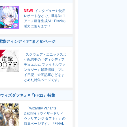
NEW!
インタビューや使用
レポートなどで、世界No.1
アニメ画像生成AI・PixAIの
魅力に迫ります！
電撃ディシディア”まとめページ
スクウェア・エニックスよ
り配信中の『ディシディア
デュエルム ファイナルファ
ンタジー』最新情報、プレ
イ日記、企画記事などをま
とめた特集ページです。
ウィズダフネ』×『FF11』特集
『Wizardry Variants
Daphne（ウィザードリィ
ヴァリアンツ ダフネ）』の
特集ページです。『FINAL