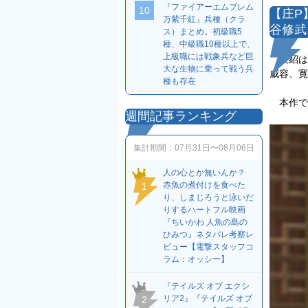
『ファイアーエムブレム
10
【庄P
万紫千紅』兵種（クラ
谷修武
ス）まとめ。初級職5
種、中級職10種以上で、
上級職には戦象兵など巨
袁紹は
大な生物に乗って戦う兵
威容、寛
種も存在
本作で
週間記事ランキング
集計期間：
07月31日〜08月06日
人の心とか無いんか？
赤魚の煮付けを食べた
1
り、しまじろうと泳いだ
りするハートフル映画
『ちいかわ 人魚の島の
ひみつ』ネタバレ考察レ
ビュー【電撃スタッフコ
ラム：オッシー】
『テイルズ オブ エクシ
リア2』『テイルズ オブ
2