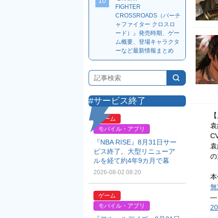
10
FIGHTER
CROSSROADS（バーチ
ャファイター クロスロ
ード）』発売時期、ゲー
ム概要、登場キャラクタ
ーなど最新情報まとめ
#サービス終了
【
ゲーム
袁
モバイル・アプリ
C
『NBA RISE』8月31日サー
袁
ビス終了。大型リニューア
の
ルを経て約4年9カ月で幕
2026-08-02 08:20
本
無
ゲーム
—
モバイル・アプリ
20