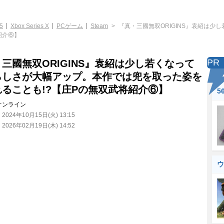
5
Xbox Series X
PCゲーム
Steam
『真・三國無双ORIGINS』袁紹は
紹介⑥】
PR
三國無双ORIGINS』袁紹は少し若くなって
らしさが大幅アップ。本作では兜を取った姿を
ることも!?【庄Pの無双武将紹介⑥】
5
オンライン
：
2024年10月15日(火) 13:15
：
2026年02月19日(木) 14:52
ウ