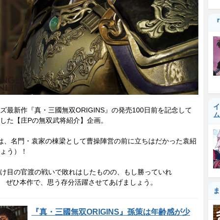
『
イ
最新作『真・三國無双ORIGINS』の発売100日前を記念して
ム
した【庄Pの無双武将紹介】企画。
は、名門・袁家の棟梁として曹操陣営の前に立ちはだかった袁紹
ょう）！
け目の官渡の戦いで敗れはしたものの、もし勝っていれ
? ぜひ本作で、思う存分活躍させてあげましょう。
ま
『真・三國無双ORIGINS』孫策は年齢感が少