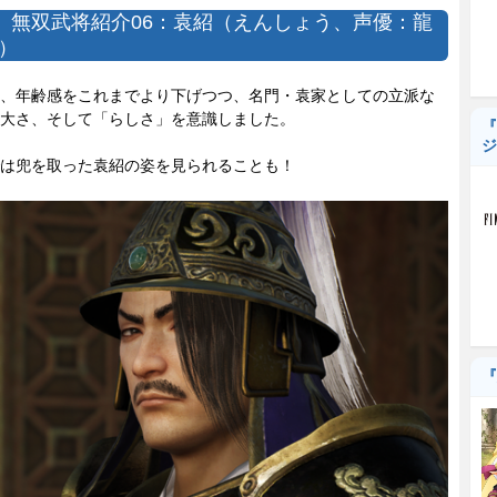
】無双武将紹介06：袁紹（えんしょう、声優：龍
）
、年齢感をこれまでより下げつつ、名門・袁家としての立派な
大さ、そして「らしさ」を意識しました。
『
ジ
は兜を取った袁紹の姿を見られることも！
『