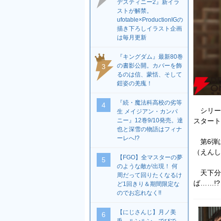
デスティニー2』新イラ
ストが解禁。
ufotable×ProductionIGの
描き下ろしイラスト企画
は毎月更新
『キングダム』最新80巻
の書影公開。カバーを飾
3
るのは信、蒙恬、そして
鎧姿の羌瘣！
『続・魔法科高校の劣等
4
シリーズ
生 メイジアン・カンパ
スタート
ニー』12巻9/10発売。達
也と深雪の物語はフィナ
ーレへ!?
第6弾
（えんし
【FGO】全マスターの夢
5
のような敵が出現！ 何
天下分
周だって回りたくなるけ
ば……!
ど1回きり＆期間限定な
のでお忘れなく!!
【にじさんじ】月ノ美
6