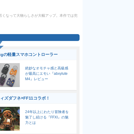
少し若くなって大物らしさが大幅アップ。本作では兜
6gの軽量スマホコントローラー
絶妙なオモチャ感と高級感
が最高にエモい『abxylute
M4』レビュー
ィズダフネ×FF11コラボ！
24年以上にわたり冒険者を
魅了し続ける『FFXI』の魅
力とは