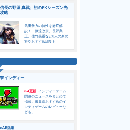
信長の野望 真戦』初のPKシーズン先
攻略
武田勢力の特性を徹底解
説！ 伊達政宗、長野業
正、佐竹義重など8人の新武
将やおすすめ編制も
集
撃インディー
8/4更新
インディーゲーム
関連のニュースをまとめて
掲載。編集部おすすめのイ
ンディゲームのレビューな
ども。
ixAI特集