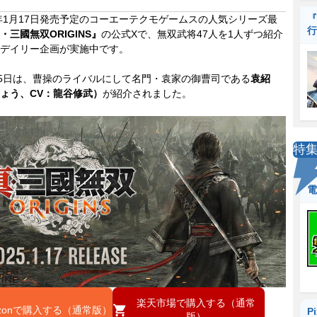
『
年1月17日発売予定のコーエーテクモゲームスの人気シリーズ最
行
・三國無双ORIGINS』
の公式Xで、無双武将47人を1人ずつ紹介
デイリー企画が実施中です。
5日は、曹操のライバルにして名門・袁家の御曹司である
袁紹
ょう、CV：龍谷修武）
が紹介されました。
特
電
楽天市場で購入する（通常
azonで購入する（通常版）
P
版）