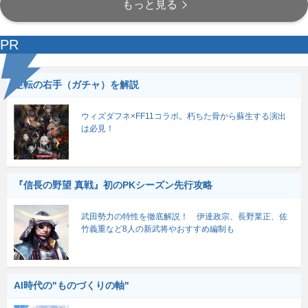
もっと見る
PR
逆転の右手（ガチャ）を解説
ウィズダフネ×FF11コラボ。朽ちた骨から蘇生する演出
は必見！
『信長の野望 真戦』初のPKシーズン先行攻略
武田勢力の特性を徹底解説！ 伊達政宗、長野業正、佐
竹義重など8人の新武将やおすすめ編制も
AI時代の"ものづくりの軸"