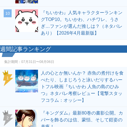
『ちいかわ』人気キャラクターランキン
10
グTOP10。ちいかわ、ハチワレ、うさ
ぎ…ファンが選んだ推しは？（ネタバレ
あり）【2026年4月最新版】
週間記事ランキング
集計期間：
07月31日〜08月06日
人の心とか無いんか？ 赤魚の煮付けを食
1
べたり、しまじろうと泳いだりするハー
トフル映画『ちいかわ 人魚の島のひみ
つ』ネタバレ考察レビュー【電撃スタッ
フコラム：オッシー】
『キングダム』最新80巻の書影公開。カ
2
バーを飾るのは信、蒙恬、そして鎧姿の
羌瘣！