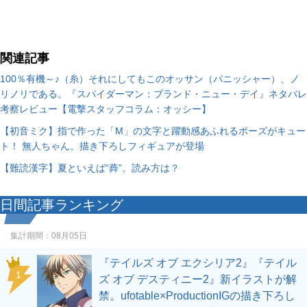
関連記事
100％有機～♪（糸）それにしてもこのオッサン（パニッシャー）、ノ
リノリである。『スパイダーマン：ブランド・ニュー・デイ』ネタバレ
考察レビュー【電撃スタッフコラム：オッシー】
【初音ミク】指で作った「M」の文字と躍動感あふれるポーズがキュー
ト！ 無人ちゃん。描き下ろしフィギュアが登場
【難読漢字】夏といえば“蕣”。読み方は？
日間記事ランキング
集計期間：
08月05日
『テイルズ オブ エクシリア2』『テイル
1
ズ オブ デスティニー2』新イラストが解
禁。ufotable×ProductionIGの描き下ろし