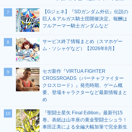
【Gジェネ】『SDガンダム外伝』伝説の
7
巨人＆アルガス騎士団開催決定。報酬は
フルアーマー騎士ガンダムなど
サービス終了情報まとめ（スマホゲー
8
ム・ソシャゲなど）【2026年8月】
セガ新作『VIRTUA FIGHTER
9
CROSSROADS（バーチャファイター
クロスロード）』発売時期、ゲーム概
要、登場キャラクターなど最新情報まと
め
『聖闘士星矢 Final Edition』最新刊15
10
巻。表紙は山羊座の黄金聖闘士シュラ！
車田正美による全編大幅加筆で完全新生