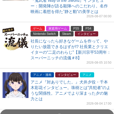
『鬼武者 Way of the Sword』インタビュ
ー：開発陣が語る殺陣へのこだわり。名作
映画に着想を得た"静と動”の美学とは
2026-08-07 00:00
ゲーム
家庭用ゲーム
PS5
PS4
Nintendo Switch
Steam
インタビュー
社長になったら好きなゲームを作って、や
りたい放題できるはずが!? 社長業とクリエ
イターの“二足のわらじ”【新川宗平53周年：
スーパーニッチの流儀＃8】
2026-08-05 10:50
アニメ・漫画
インタビュー
アニメ
アニメ『対ありでした。』犬井夕役・千本
木彩花インタビュー。珠樹とは”共犯者”のよ
うな関係性。アニメでより深まった夕の魅
力とは
2026-08-04 17:00