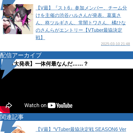
【V最】『スト6』参加メンバー、チーム分
けを主催の渋谷ハルさんが発表。葛葉さ
ん、柊ツルギさん、常闇トワさん、橘ひな
のさんらがエントリー【VTuber最協決定
戦】
2025-03-10 21:48
配信アーカイブ
【重大発表】一体何最なんだ……？
関連記事
【V最】“VTuber最協決定戦 SEASON6 Ver