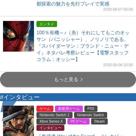
都探索の魅力を先行プレイで実感
2026-08-07 00:00
エンタメ
100％有機～♪（糸）それにしてもこのオッ
サン（パニッシャー）、ノリノリである。
『スパイダーマン：ブランド・ニュー・デ
イ』ネタバレ考察レビュー【電撃スタッフ
コラム：オッシー】
2026-08-06 20:00
もっと見る
#インタビュー
ゲーム
家庭用ゲーム
PS5
Nintendo Switch 2
Nintendo Switch
Xbox Series X
PCゲーム
Steam
インタビュー