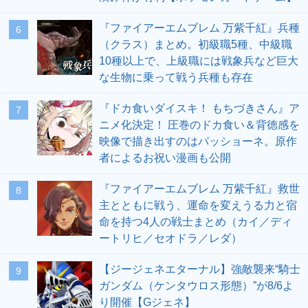
『ファイアーエムブレム 万紫千紅』兵種
6
（クラス）まとめ。初級職5種、中級職
10種以上で、上級職には戦象兵など巨大
な生物に乗って戦う兵種も存在
『ドカ食いダイスキ！ もちづきさん』ア
7
ニメ化決定！ 圧巻のドカ食い＆背徳感を
映像で描き出すのはパッショーネ。原作
者によるお祝い漫画も公開
『ファイアーエムブレム 万紫千紅』救世
8
主とともに戦う、運命を変えうる力と宿
命を持つ4人の戦士まとめ（カイ／ディ
ートリヒ／セオドラ／レダ）
【ジージェネエターナル】強敵襲来“騎士
9
ガンダム（ケンタウロス形態）”が8/6よ
り開催【Gジェネ】