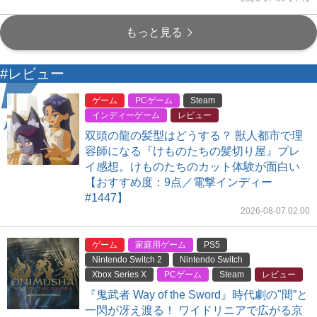
もっと見る
#レビュー
ゲーム
PCゲーム
Steam
インディーゲーム
レビュー
双頭の龍の髪型はどうする？ 獣人都市で理
容師になる『けものたちの髪切り屋』プレ
イ感想。けものたちのカット体験が面白い
【おすすめ度：9点／電撃インディー
#1447】
2026-08-07 02:00
ゲーム
家庭用ゲーム
PS5
Nintendo Switch 2
Nintendo Switch
Xbox Series X
PCゲーム
Steam
レビュー
『鬼武者 Way of the Sword』時代劇の"間”と
一閃が冴え渡る！ ワイドリニアで広がる京