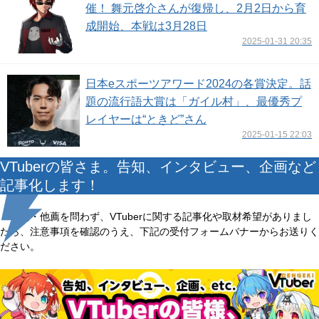
催！ 舞元啓介さんが復帰し、2月2日から育
成開始、本戦は3月28日
2025-01-31 20:35
日本eスポーツアワード2024の各賞決定。話
題の流行語大賞は「ガイル村」、最優秀プ
レイヤーは“ときど”さん
2025-01-15 22:03
VTuberの皆さま。告知、インタビュー、企画など
記事化します！
自薦・他薦を問わず、VTuberに関する記事化や取材希望がありまし
たら、注意事項を確認のうえ、下記の受付フォームバナーからお送りく
ださい。