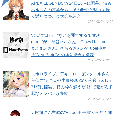
APEX LEGENDS”が24日18時に開幕。渋谷
ハルさんの言葉から、その歴史と魅力を振
り返りつつ、今大会を紹介
2024-08-24 12:26
“ぶいすぽっ！”などを運営する“Brave
group”が、渋谷ハルさん、Crazy Raccoon、
まふまふさん、そらるさんのVTuber事務
所“Neo-Porte”との経営統合を発表
2025-02-19 22:13
【ホロライブ】アキ・ローゼンタールさん
主催の“アキロゼ生誕祭2025”が今夜（2/17）
21時に開宴。箱の枠を超えた“縁”で繋がる多
彩なメンバーが集結
2025-02-17 12:43
天開司さん主催の“Vtuber甲子園”が今年も開