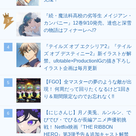
『続・魔法科高校の劣等生 メイジアン・
3
カンパニー』12巻9/10発売。達也と深雪
の物語はフィナーレへ!?
『テイルズ オブ エクシリア2』『テイル
4
ズ オブ デスティニー2』新イラストが解
禁。ufotable×ProductionIGの描き下ろし
イラスト企画は毎月更新
【FGO】全マスターの夢のような敵が出
5
現！ 何周だって回りたくなるけど1回き
り＆期間限定なのでお忘れなく!!
【にじさんじ】月ノ美兎、ルンルン、で
6
びでび・でびるが長編アニメ声優初挑
戦！ Netflix映画『THE RIBBON
HERO』第3弾予告＆追加キャスト解禁