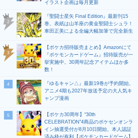
イラスト企画は毎月更新
『聖闘士星矢 Final Edition』最新刊15
2
巻。表紙は山羊座の黄金聖闘士シュラ！
車田正美による全編大幅加筆で完全新生
【ポケカ招待販売まとめ】Amazonにて
3
『ポケモンカードゲーム』招待販売が一
挙実施中。30周年記念アイテムほか多
数！
『ゆるキャン△』最新19巻が予約開始。
4
アニメ4期も2027年放送予定の大人気キ
ャンプ漫画
【ポケカ30周年】“30th
5
CELEBRATION”4商品のポケセンオンラ
イン抽選受付が8月10日開始。本人認証
済み枠が有利【ポケモンカードゲーム】