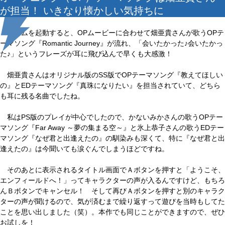
が担当！ いきなり懐かしい気持ちに
ゲームを起動すると、OPムービーに合わせて畑亜貴さんが歌うOPテ
ーマソング『Romantic Journey』が流れ、「会いたかった♪会いたかっ
た♪」というフレーズが耳に飛び込んで早くも大感激！
畑亜貴さんはオリジナル版のSS版でOPテーマソング『教えてほしい
の』とEDテーマソング『真珠になりたい』を担当されていて、どちら
も耳に残る名曲でしたね。
私はPS版のプレイが中心でしたので、かないみかさんの歌うOPテー
マソング『Far Away ～夢の集まる空～』と氷上恭子さんの歌うEDテー
マソング『なぜ君と出逢えたの』の馴染みも深くて、特に『なぜ君と出
逢えたの』は今聞いても涙ぐんでしまうほどですね。
そのあとに表示されるタイトル画面でＡボタンを押すと「ようこそ、
エンフィールドへ！」ってキャラクターの声が入るんですけど、もちろ
んＢボタンでキャンセル！ そして再びＡボタンを押すと別のキャラク
ターの声が聞けるので、気が済むまで繰り返すって遊びを当時もしてた
ことを思い出しました（笑）。本作でも同じことができますので、ぜひ
お試しを！