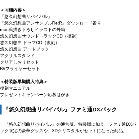
＜同梱内容＞
『悠久幻想曲リバイバル』
『悠久幻想曲アンサンブルRe:R』ダウンロード番号
moo氏描き下ろしイラストの外箱
悠久幻想曲サウンドトラックCD（復刻）
悠久幻想曲 ドラマCD（復刻）
悠久幻想曲 アートブック
アクリルスタンド
クリアしおりセット
B5フライヤーセット
＜特装版早期購入特典＞
復刻マニュアル
プレゼントキャンペーン応募はがき
『悠久幻想曲リバイバル』ファミ通DXパック
『悠久幻想曲リバイバル』の通常版、特装版に加え、ファミ通DXパ
ック限定の豪華グッズや、3Dクリスタルがセットになった商品。