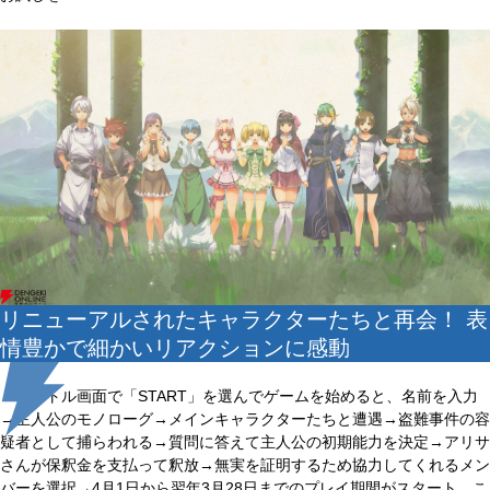
リニューアルされたキャラクターたちと再会！ 表
情豊かで細かいリアクションに感動
タイトル画面で「START」を選んでゲームを始めると、名前を入力
→主人公のモノローグ→メインキャラクターたちと遭遇→盗難事件の容
疑者として捕らわれる→質問に答えて主人公の初期能力を決定→アリサ
さんが保釈金を支払って釈放→無実を証明するため協力してくれるメン
バーを選択→4月1日から翌年3月28日までのプレイ期間がスタート。こ