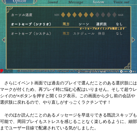
さらにイベント画面では過去のプレイで選んだことのある選択肢には
マークが付くため、再プレイ時に悩む心配はいりません。そして超ウレ
シイのが×ボタンを押すと開くログ表示。この画面から少し前の会話や
選択肢に戻れるので、やり直しがすっごくラクチンです！
そのほか読んだことのあるメッセージを早送りできる既読スキップも
可能で、周回プレイもストレスを感じることなく楽しめるように、細部
までユーザー目線で配慮されている気がしました。