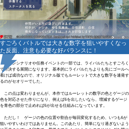
すごろくバトルでは大きな数字を狙いやすくなっ
た反面、注意も必要な好バランスに！
メインシナリオや任務イベントの一部では、ライバルたちとすごろく
で対決する展開になります。基本的にライバルたちよりも先にゴールへ
着けば成功なので、オリジナル版でもルーレットで大きな数字を連発す
るのがセオリーでした。
この点は変わりませんが、本作ではルーレットの数字の色とゲージの
色を対応させた作りになり、例えば6を出したいなら、増減するゲージ
を青色の部分で止めれば6が出せる仕組みになっています。
ただし！ ゲージの色の位置や割合が毎回変化するため、いつも6が
狙いやすいわけではありません。このあたり、簡単になり過ぎないよう