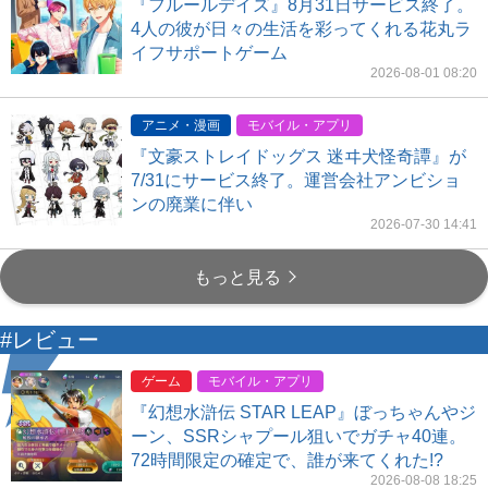
『フルールデイズ』8月31日サービス終了。
4人の彼が日々の生活を彩ってくれる花丸ラ
イフサポートゲーム
2026-08-01 08:20
アニメ・漫画
モバイル・アプリ
『文豪ストレイドッグス 迷ヰ犬怪奇譚』が
7/31にサービス終了。運営会社アンビショ
ンの廃業に伴い
2026-07-30 14:41
もっと見る
#レビュー
ゲーム
モバイル・アプリ
『幻想水滸伝 STAR LEAP』ぼっちゃんやジ
ーン、SSRシャプール狙いでガチャ40連。
72時間限定の確定で、誰が来てくれた!?
2026-08-08 18:25