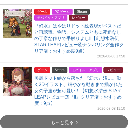
ゲーム
PCゲーム
Steam
モバイル・アプリ
レビュー
『幻水』はやはりドット絵表現がベストだ
と再認識。物語、システムともに死角なし
の丁寧な作りで手触りよし!!【幻想水滸伝
STAR LEAPレビュー④ナンバリング全作ク
リア済：おすすめ度9点】
2026-08-08 17:50
ゲーム
Steam
モバイル・アプリ
レビュー
美麗ドット絵から落ちた『幻水』沼…。動
く2Dイラスト、細やかな動きまで描かれた
女の子達が超可愛い！【幻想水滸伝 STAR
LEAPレビュー③『II』クリア済：おすすめ
度：9点】
2026-08-08 11:10
もっと見る