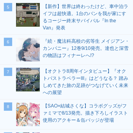
【新作】世界は終わったけど、車中泊ラ
5
イフは超快適。1台のバンを我が家にす
るコージー終末サバイバル『In the
Van』発表
『続・魔法科高校の劣等生 メイジアン・
6
カンパニー』12巻9/10発売。達也と深雪
の物語はフィナーレへ!?
【オクトラ8周年インタビュー】『オク
7
トパストラベラーIII』はどうなる？ 踏み
しめてきた旅の足跡がつなげていく未来
への展望
【SAO×結城さくな】コラボグッズがフ
8
ァミマで8/13発売。描き下ろしイラスト
使用のアクキー＆缶バッジが登場