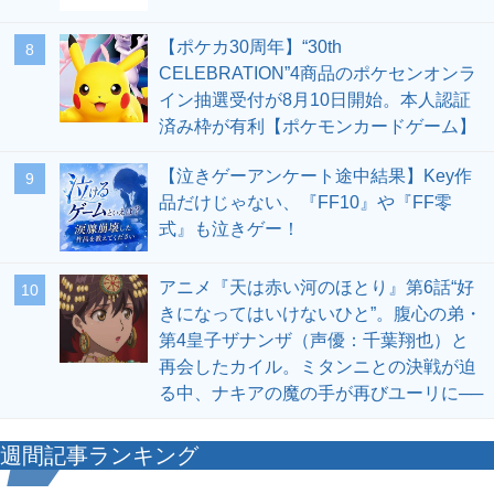
【ポケカ30周年】“30th
8
CELEBRATION”4商品のポケセンオンラ
イン抽選受付が8月10日開始。本人認証
済み枠が有利【ポケモンカードゲーム】
【泣きゲーアンケート途中結果】Key作
9
品だけじゃない、『FF10』や『FF零
式』も泣きゲー！
アニメ『天は赤い河のほとり』第6話“好
10
きになってはいけないひと”。腹心の弟・
第4皇子ザナンザ（声優：千葉翔也）と
再会したカイル。ミタンニとの決戦が迫
る中、ナキアの魔の手が再びユーリに──
週間記事ランキング