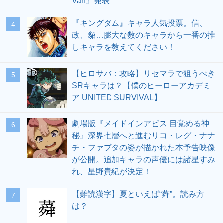
Van』発表
『キングダム』キャラ人気投票。信、
4
政、貂…膨大な数のキャラから一番の推
しキャラを教えてください！
【ヒロサバ：攻略】リセマラで狙うべき
5
SRキャラは？【僕のヒーローアカデミ
ア UNITED SURVIVAL】
劇場版『メイドインアビス 目覚める神
6
秘』深界七層へと進むリコ・レグ・ナナ
チ・ファプタの姿が描かれた本予告映像
が公開。追加キャラの声優には諸星すみ
れ、星野貴紀が決定！
【難読漢字】夏といえば“蕣”。読み方
7
は？