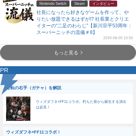
Nintendo Switch
Steam
インタビュー
社長になったら好きなゲームを作って、や
りたい放題できるはずが!? 社長業とクリエ
イターの“二足のわらじ”【新川宗平53周年：
スーパーニッチの流儀＃8】
2026-08-05 10:50
もっと見る
PR
逆転の右手（ガチャ）を解説
ウィズダフネ×FF11コラボ。朽ちた骨から蘇生する演出
は必見！
ウィズダフネ×FF11コラボ！