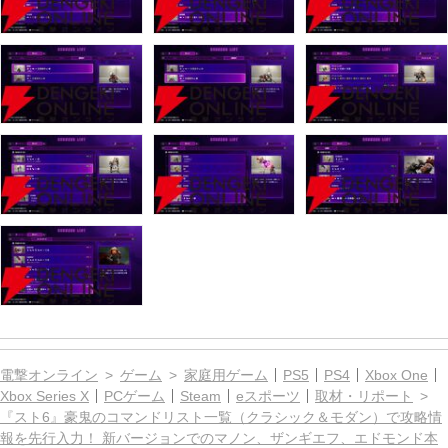
電撃オンライン
ゲーム
家庭用ゲーム
PS5
PS4
Xbox One
Xbox Series X
PCゲーム
Steam
eスポーツ
取材・リポート
『スト6』豪鬼のコマンドリスト一覧（クラシック＆モダン）で攻略情
報を先行入力！ 新バージョンでのマノン、ザンギエフ、エドモンド本