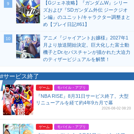
【Gジェネ攻略】『ガンダムW』シリー
9
ズおよび『SDガンダム外伝 ジークジオ
ン編』のユニット/キャラクター調整まと
め【プレイ日記#61】
アニメ『ジャイアントお嬢様』2027年1
10
月より放送開始決定。巨大化した富士動
機子とDr.セバスチャンが描かれた大迫力
のティザービジュアルを解禁！
#サービス終了
ゲーム
モバイル・アプリ
『NBA RISE』8月31日サービス終了。大型
リニューアルを経て約4年9カ月で幕
2026-08-02 08:20
ゲーム
モバイル・アプリ