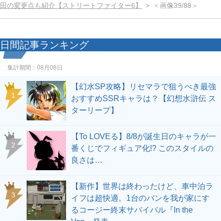
田の変更点も紹介【ストリートファイター6】
＜画像39/88＞
日間記事ランキング
集計期間：
08月08日
【幻水SP攻略】リセマラで狙うべき最強
1
おすすめSSRキャラは？【幻想水滸伝 ス
ターリープ】
【To LOVEる】8/8が誕生日のキャラが一
2
番くじでフィギュア化!? このスタイルの
良さは…
【新作】世界は終わったけど、車中泊ラ
3
イフは超快適。1台のバンを我が家にす
るコージー終末サバイバル『In the