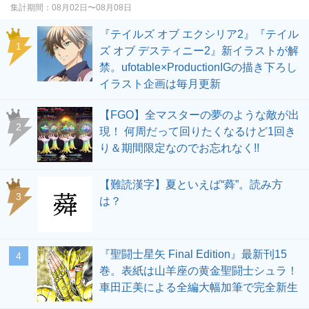
集計期間：
08月02日〜08月08日
『テイルズ オブ エクシリア2』『テイル
1
ズ オブ デスティニー2』新イラストが解
禁。ufotable×ProductionIGの描き下ろし
イラスト企画は毎月更新
【FGO】全マスターの夢のような敵が出
2
現！ 何周だって回りたくなるけど1回き
り＆期間限定なのでお忘れなく!!
【難読漢字】夏といえば“蕣”。読み方
3
は？
『聖闘士星矢 Final Edition』最新刊15
4
巻。表紙は山羊座の黄金聖闘士シュラ！
車田正美による全編大幅加筆で完全新生