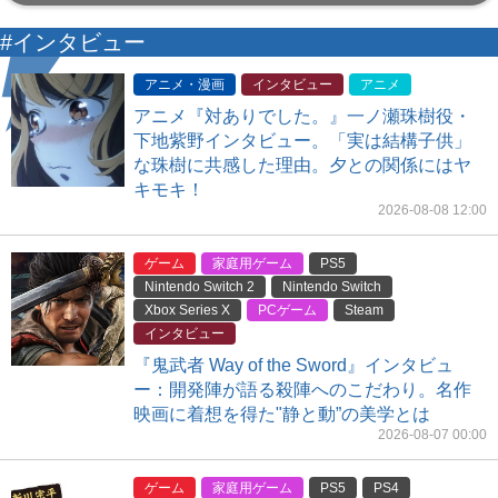
#インタビュー
アニメ・漫画
インタビュー
アニメ
アニメ『対ありでした。』一ノ瀬珠樹役・
下地紫野インタビュー。「実は結構子供」
な珠樹に共感した理由。夕との関係にはヤ
キモキ！
2026-08-08 12:00
ゲーム
家庭用ゲーム
PS5
Nintendo Switch 2
Nintendo Switch
Xbox Series X
PCゲーム
Steam
インタビュー
『鬼武者 Way of the Sword』インタビュ
ー：開発陣が語る殺陣へのこだわり。名作
映画に着想を得た"静と動”の美学とは
2026-08-07 00:00
ゲーム
家庭用ゲーム
PS5
PS4