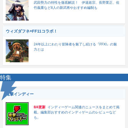
武田勢力の特性を徹底解説！ 伊達政宗、長野業正、佐
竹義重など8人の新武将やおすすめ編制も
ウィズダフネ×FF11コラボ！
24年以上にわたり冒険者を魅了し続ける『FFXI』の魅
力とは
特集
電撃インディー
8/4更新
インディーゲーム関連のニュースをまとめて掲
載。編集部おすすめのインディゲームのレビューなど
も。