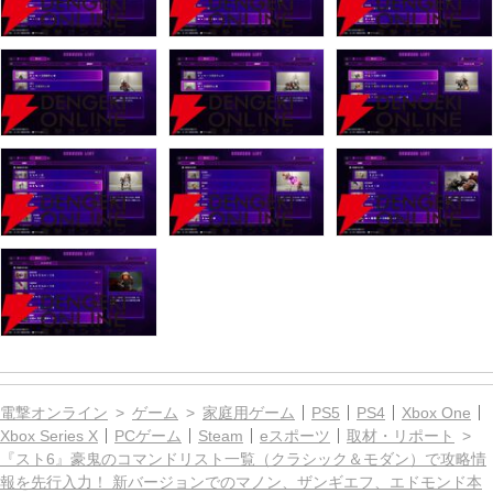
電撃オンライン
ゲーム
家庭用ゲーム
PS5
PS4
Xbox One
Xbox Series X
PCゲーム
Steam
eスポーツ
取材・リポート
『スト6』豪鬼のコマンドリスト一覧（クラシック＆モダン）で攻略情
報を先行入力！ 新バージョンでのマノン、ザンギエフ、エドモンド本