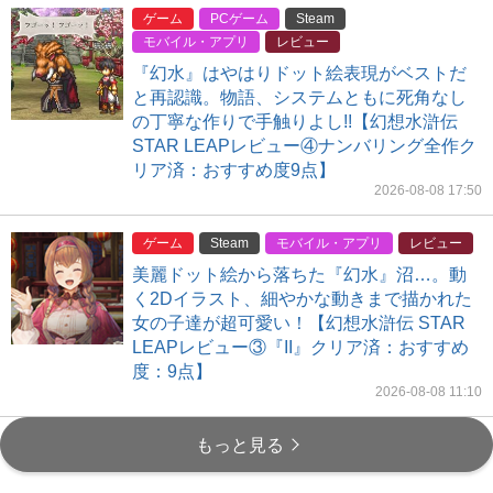
ゲーム
PCゲーム
Steam
モバイル・アプリ
レビュー
『幻水』はやはりドット絵表現がベストだ
と再認識。物語、システムともに死角なし
の丁寧な作りで手触りよし!!【幻想水滸伝
STAR LEAPレビュー④ナンバリング全作ク
リア済：おすすめ度9点】
2026-08-08 17:50
ゲーム
Steam
モバイル・アプリ
レビュー
美麗ドット絵から落ちた『幻水』沼…。動
く2Dイラスト、細やかな動きまで描かれた
女の子達が超可愛い！【幻想水滸伝 STAR
LEAPレビュー③『II』クリア済：おすすめ
度：9点】
2026-08-08 11:10
もっと見る