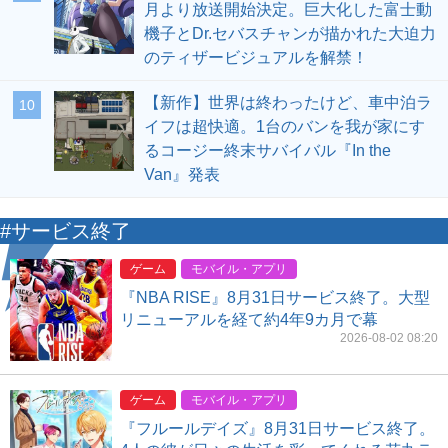
月より放送開始決定。巨大化した富士動
機子とDr.セバスチャンが描かれた大迫力
のティザービジュアルを解禁！
【新作】世界は終わったけど、車中泊ラ
10
イフは超快適。1台のバンを我が家にす
るコージー終末サバイバル『In the
Van』発表
#サービス終了
ゲーム
モバイル・アプリ
『NBA RISE』8月31日サービス終了。大型
リニューアルを経て約4年9カ月で幕
2026-08-02 08:20
ゲーム
モバイル・アプリ
『フルールデイズ』8月31日サービス終了。