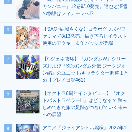
5
カンパニー』12巻9/10発売。達也と深雪
の物語はフィナーレへ!?
【SAO×結城さくな】コラボグッズがフ
6
ァミマで8/13発売。描き下ろしイラスト
使用のアクキー＆缶バッジが登場
【Gジェネ攻略】『ガンダムW』シリー
7
ズおよび『SDガンダム外伝 ジークジオ
ン編』のユニット/キャラクター調整まと
め【プレイ日記#61】
【オクトラ8周年インタビュー】『オク
8
トパストラベラーIII』はどうなる？ 踏み
しめてきた旅の足跡がつなげていく未来
への展望
アニメ『ジャイアントお嬢様』2027年1
9