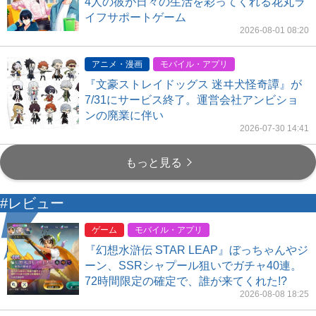
4人の彼が日々の生活を彩ってくれる花丸ラ
イフサポートゲーム
2026-08-01 08:20
アニメ・漫画
モバイル・アプリ
『文豪ストレイドッグス 迷ヰ犬怪奇譚』が
7/31にサービス終了。運営会社アンビショ
ンの廃業に伴い
2026-07-30 14:41
もっと見る
#レビュー
ゲーム
モバイル・アプリ
『幻想水滸伝 STAR LEAP』ぼっちゃんやジ
ーン、SSRシャプール狙いでガチャ40連。
72時間限定の確定で、誰が来てくれた!?
2026-08-08 18:25