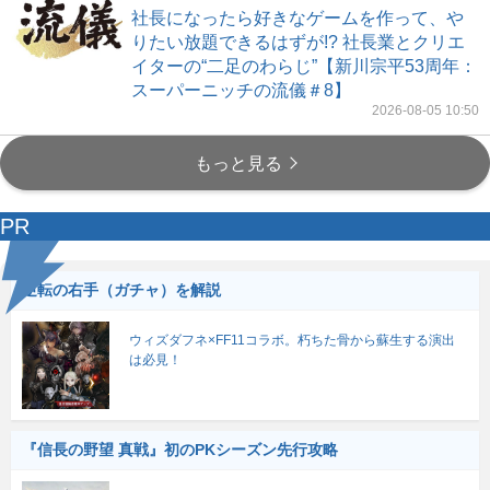
社長になったら好きなゲームを作って、や
りたい放題できるはずが!? 社長業とクリエ
イターの“二足のわらじ”【新川宗平53周年：
スーパーニッチの流儀＃8】
2026-08-05 10:50
もっと見る
PR
逆転の右手（ガチャ）を解説
ウィズダフネ×FF11コラボ。朽ちた骨から蘇生する演出
は必見！
『信長の野望 真戦』初のPKシーズン先行攻略