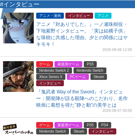
#インタビュー
アニメ・漫画
インタビュー
アニメ
アニメ『対ありでした。』一ノ瀬珠樹役・
下地紫野インタビュー。「実は結構子供」
な珠樹に共感した理由。夕との関係にはヤ
キモキ！
2026-08-08 12:00
ゲーム
家庭用ゲーム
PS5
Nintendo Switch 2
Nintendo Switch
Xbox Series X
PCゲーム
Steam
インタビュー
『鬼武者 Way of the Sword』インタビュ
ー：開発陣が語る殺陣へのこだわり。名作
映画に着想を得た"静と動”の美学とは
2026-08-07 00:00
ゲーム
家庭用ゲーム
PS5
PS4
Nintendo Switch
Steam
インタビュー