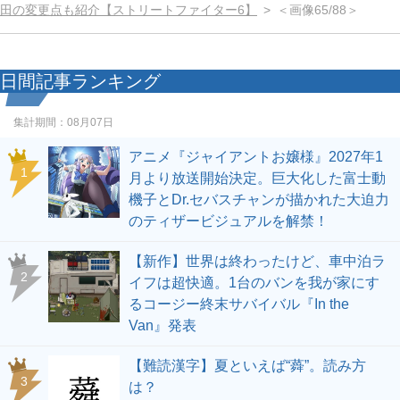
田の変更点も紹介【ストリートファイター6】
＜画像65/88＞
日間記事ランキング
集計期間：
08月07日
アニメ『ジャイアントお嬢様』2027年1
1
月より放送開始決定。巨大化した富士動
機子とDr.セバスチャンが描かれた大迫力
のティザービジュアルを解禁！
【新作】世界は終わったけど、車中泊ラ
2
イフは超快適。1台のバンを我が家にす
るコージー終末サバイバル『In the
Van』発表
【難読漢字】夏といえば“蕣”。読み方
3
は？