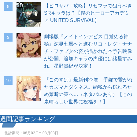
【ヒロサバ：攻略】リセマラで狙うべき
8
SRキャラは？【僕のヒーローアカデミ
ア UNITED SURVIVAL】
劇場版『メイドインアビス 目覚める神
9
秘』深界七層へと進むリコ・レグ・ナナ
チ・ファプタの姿が描かれた本予告映像
が公開。追加キャラの声優には諸星すみ
れ、星野貴紀が決定！
『このすば』最新刊23巻。手錠で繋がれ
10
たカズマとダクネス。納税から逃れるた
め禁断の策へ…（ネタバレあり）【この
素晴らしい世界に祝福を！】
週間記事ランキング
集計期間：
08月02日〜08月08日