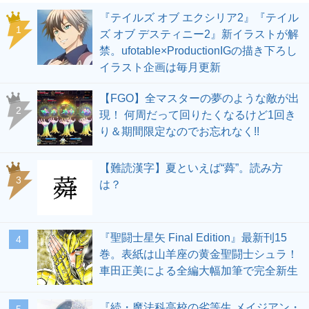
『テイルズ オブ エクシリア2』『テイル
1
ズ オブ デスティニー2』新イラストが解
禁。ufotable×ProductionIGの描き下ろし
イラスト企画は毎月更新
【FGO】全マスターの夢のような敵が出
2
現！ 何周だって回りたくなるけど1回き
り＆期間限定なのでお忘れなく!!
【難読漢字】夏といえば“蕣”。読み方
3
は？
『聖闘士星矢 Final Edition』最新刊15
4
巻。表紙は山羊座の黄金聖闘士シュラ！
車田正美による全編大幅加筆で完全新生
『続・魔法科高校の劣等生 メイジアン・