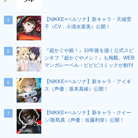
【NIKKE×ペルソナ】新キャラ・天城雪
4
子（CV：小清水亜美）公開！
『超かぐや姫！』10年後を描く公式スピ
5
ンオフ『超かぐやメシ！』も掲載。WEB
マンガレーベル・ビビビコミックが創刊
【NIKKE×ペルソナ】新キャラ・アイギ
6
ス（声優：坂本真綾）公開！
【NIKKE×ペルソナ】新キャラ・クイー
7
ン/新島真（声優：佐藤利奈）公開！