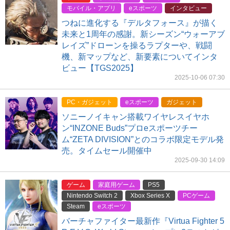
モバイル・アプリ
eスポーツ
インタビュー
つねに進化する『デルタフォース』が描く
未来と1周年の感謝。新シーズン“ウォーアブ
レイズ”ドローンを操るラプターや、戦闘
機、新マップなど、新要素についてインタ
ビュー【TGS2025】
2025-10-06 07:30
PC・ガジェット
eスポーツ
ガジェット
ソニーノイキャン搭載ワイヤレスイヤホ
ン“INZONE Buds”プロeスポーツチー
ム“ZETA DIVISION”とのコラボ限定モデル発
売。タイムセール開催中
2025-09-30 14:09
ゲーム
家庭用ゲーム
PS5
Nintendo Switch 2
Xbox Series X
PCゲーム
Steam
eスポーツ
バーチャファイター最新作『Virtua Fighter 5