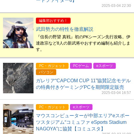
ートファイター6】
2025-03-04 22:30
編集部おすすめ！
武田勢力の特性を徹底解説
『信長の野望 真戦』初のPKシーズン先行攻略。伊
達政宗など8人の新武将やおすすめ編制も紹介しま
す。
PC・ガジェット
PCゲーム
eスポーツ
パソコン
ガレリア“CAPCOM CUP 11”協賛記念モデル
の特典付きゲーミングPCを期間限定販売
2025-03-04 16:57
PC・ガジェット
eスポーツ
マウスコンピューターが中部エリアeスポー
ツスタジアム“コミュファ eSports Stadium
NAGOYA”に協賛【コミュスタ】