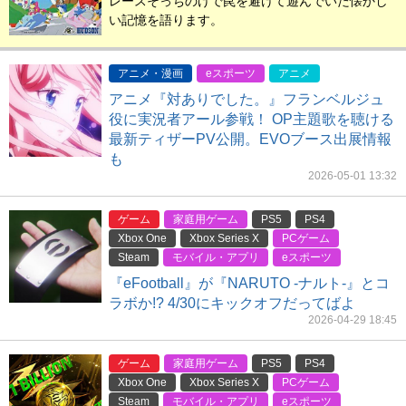
レースそっちのけで罠を避けて遊んでいた懐かし
い記憶を語ります。
アニメ・漫画
eスポーツ
アニメ
アニメ『対ありでした。』フランベルジュ
役に実況者アール参戦！ OP主題歌を聴ける
最新ティザーPV公開。EVOブース出展情報
も
2026-05-01 13:32
ゲーム
家庭用ゲーム
PS5
PS4
Xbox One
Xbox Series X
PCゲーム
Steam
モバイル・アプリ
eスポーツ
『eFootball』が『NARUTO -ナルト-』とコ
ラボか!? 4/30にキックオフだってばよ
2026-04-29 18:45
ゲーム
家庭用ゲーム
PS5
PS4
Xbox One
Xbox Series X
PCゲーム
Steam
モバイル・アプリ
eスポーツ