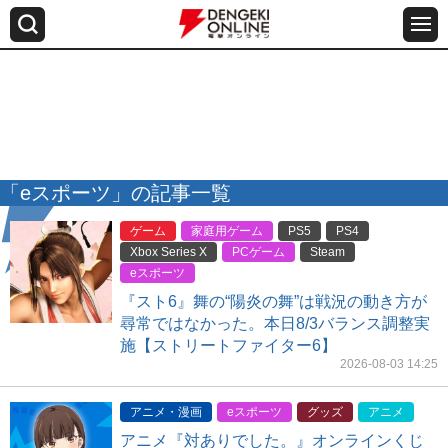
「eスポーツ」の記事一覧
ゲーム
家庭用ゲーム
PS5
PS4
Xbox Series X
PCゲーム
Steam
eスポーツ
『スト6』舞の“陽炎の舞”は戦況の動き方が
尋常ではなかった。本日8/3バランス調整実
施【ストリートファイター6】
2026-08-03 14:25
アニメ・漫画
eスポーツ
グッズ
アニメ
アニメ『対ありでした。』オンラインくじ