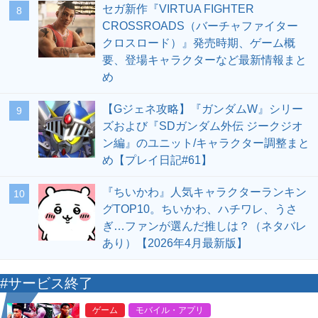
セガ新作『VIRTUA FIGHTER
8
CROSSROADS（バーチャファイター
クロスロード）』発売時期、ゲーム概
要、登場キャラクターなど最新情報まと
め
【Gジェネ攻略】『ガンダムW』シリー
9
ズおよび『SDガンダム外伝 ジークジオ
ン編』のユニット/キャラクター調整まと
め【プレイ日記#61】
『ちいかわ』人気キャラクターランキン
10
グTOP10。ちいかわ、ハチワレ、うさ
ぎ…ファンが選んだ推しは？（ネタバレ
あり）【2026年4月最新版】
#サービス終了
ゲーム
モバイル・アプリ