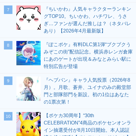
『ちいかわ』人気キャラクターランキン
7
グTOP10。ちいかわ、ハチワレ、うさ
ぎ…ファンが選んだ推しは？（ネタバレ
あり）【2026年4月最新版】
『ぽこポケ』有料DLC第1弾“ブクブクう
8
みぞこの街”配信記念。横浜赤レンガ倉庫
にあのゲートが出現＆みなとみらい駅に
特別広告が登場
『ヘブバン』キャラ人気投票（2026年8
9
月）。月歌、蒼井、ユイナのみの殿堂部
門と部隊部門を新設。初の1位はあなた
の1票次第！
【ポケカ30周年】“30th
10
CELEBRATION”4商品のポケセンオンラ
イン抽選受付が8月10日開始。本人認証