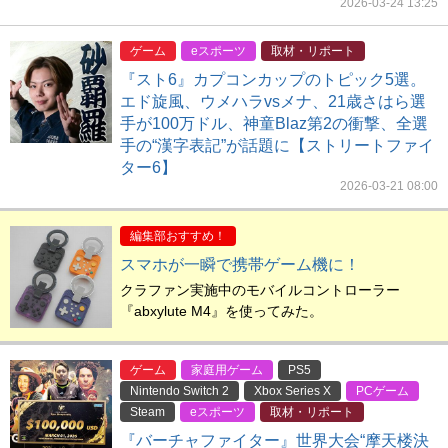
2026-03-24 13:25
ゲーム
eスポーツ
取材・リポート
『スト6』カプコンカップのトピック5選。
エド旋風、ウメハラvsメナ、21歳さはら選
手が100万ドル、神童Blaz第2の衝撃、全選
手の“漢字表記”が話題に【ストリートファイ
ター6】
2026-03-21 08:00
編集部おすすめ！
スマホが一瞬で携帯ゲーム機に！
クラファン実施中のモバイルコントローラー
『abxylute M4』を使ってみた。
ゲーム
家庭用ゲーム
PS5
Nintendo Switch 2
Xbox Series X
PCゲーム
Steam
eスポーツ
取材・リポート
『バーチャファイター』世界大会“摩天楼決