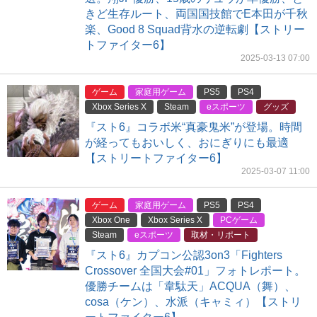
きど生存ルート、両国国技館でE本田が千秋
楽、Good 8 Squad背水の逆転劇【ストリー
トファイター6】
2025-03-13 07:00
ゲーム
家庭用ゲーム
PS5
PS4
Xbox Series X
Steam
eスポーツ
グッズ
『スト6』コラボ米“真豪鬼米”が登場。時間
が経ってもおいしく、おにぎりにも最適
【ストリートファイター6】
2025-03-07 11:00
ゲーム
家庭用ゲーム
PS5
PS4
Xbox One
Xbox Series X
PCゲーム
Steam
eスポーツ
取材・リポート
『スト6』カプコン公認3on3「Fighters
Crossover 全国大会#01」フォトレポート。
優勝チームは「韋駄天」ACQUA（舞）、
cosa（ケン）、水派（キャミィ）【ストリ