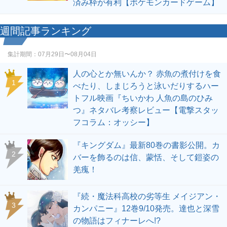
済み枠が有利【ポケモンカードゲーム】
週間記事ランキング
集計期間：
07月29日〜08月04日
人の心とか無いんか？ 赤魚の煮付けを食
1
べたり、しまじろうと泳いだりするハー
トフル映画『ちいかわ 人魚の島のひみ
つ』ネタバレ考察レビュー【電撃スタッ
フコラム：オッシー】
『キングダム』最新80巻の書影公開。カ
2
バーを飾るのは信、蒙恬、そして鎧姿の
羌瘣！
『続・魔法科高校の劣等生 メイジアン・
3
カンパニー』12巻9/10発売。達也と深雪
の物語はフィナーレへ!?