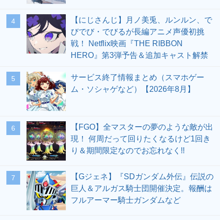
【にじさんじ】月ノ美兎、ルンルン、で
4
びでび・でびるが長編アニメ声優初挑
戦！ Netflix映画『THE RIBBON
HERO』第3弾予告＆追加キャスト解禁
サービス終了情報まとめ（スマホゲー
5
ム・ソシャゲなど）【2026年8月】
【FGO】全マスターの夢のような敵が出
6
現！ 何周だって回りたくなるけど1回き
り＆期間限定なのでお忘れなく!!
【Gジェネ】『SDガンダム外伝』伝説の
7
巨人＆アルガス騎士団開催決定。報酬は
フルアーマー騎士ガンダムなど