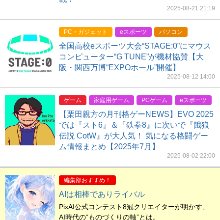
2025-08-21 21:19
PC・ガジェット
eスポーツ
パソコン
全国高校eスポーツ大会“STAGE:0”にマウス
コンピューター“G TUNE”が機材協賛【大
阪・関西万博“EXPOホール”開催】
2025-08-12 14:00
ゲーム
家庭用ゲーム
PCゲーム
eスポーツ
【栗田親方の月刊格ゲーNEWS】EVO 2025
では『スト6』＆『鉄拳8』に次いで『餓狼
伝説 CotW』が大人気！ 気になる格闘ゲー
ム情報まとめ【2025年7月】
2025-08-02 22:00
編集部おすすめ！
AIは相棒でありライバル
PixAI公式コンテスト8冠クリエイターが明かす、
AI時代の“ものづくりの軸”とは。