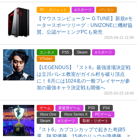
PC・ガジェット
eスポーツ
パソコン
【マウスコンピューター G TUNE】新規eモ
ータースポーツリーグ：UNIZONEに機材協
賛。公認ゲーミングPCも発売
2025-04-21 11:00
エンタメ
PS5
Steam
eスポーツ
VTuber
【LEGENDUS】『スト6』最強道場決定戦
は立川バレエ教室がガイル村を破り頂点
に！ 6月には1024名の一般プレイヤーが参
加の最強キャラ決定戦も開催へ
2025-03-25 18:40
ゲーム
家庭用ゲーム
PS5
PS4
Xbox One
Xbox Series X
PCゲーム
Steam
eスポーツ
取材・リポート
『スト6』カプコンカップで起きた奇跡5
選。翔JP優勝、15歳のリュウが準優勝、と