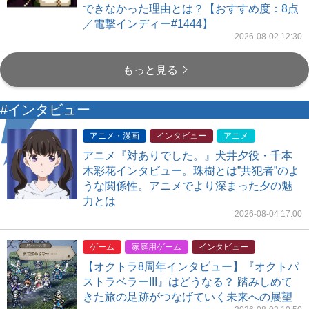
できなかった理由とは？【おすすめ度：8点
／電撃インディー#1444】
2026-08-02 12:30
もっと見る
#インタビュー
アニメ・漫画
インタビュー
アニメ
アニメ『対ありでした。』犬井夕役・千本
木彩花インタビュー。珠樹とは”共犯者”のよ
うな関係性。アニメでより深まった夕の魅
力とは
2026-08-04 17:00
ゲーム
家庭用ゲーム
インタビュー
【オクトラ8周年インタビュー】『オクトパ
ストラベラーIII』はどうなる？ 踏みしめて
きた旅の足跡がつなげていく未来への展望