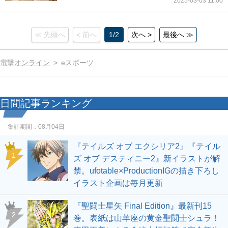
2025-03-03 11:00
≪ 先頭へ
< 前へ
1/2
次へ >
最後へ ≫
電撃オンライン
eスポーツ
日間記事ランキング
集計期間：
08月04日
『テイルズ オブ エクシリア2』『テイル
1
ズ オブ デスティニー2』新イラストが解
禁。ufotable×ProductionIGの描き下ろし
イラスト企画は毎月更新
『聖闘士星矢 Final Edition』最新刊15
2
巻。表紙は山羊座の黄金聖闘士シュラ！