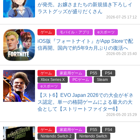
が発売。お嬢さまたちの新規描き下ろしイ
ラストグッズが盛りだくさん
2026-07-25 17:12
ゲーム
モバイル・アプリ
eスポーツ
iOS版『フォートナイト』がApp Storeで配
信再開。国内で約5年9カ月ぶりの復活へ
2026-05-20 15:40
ゲーム
家庭用ゲーム
PS5
PS4
Xbox Series X
PCゲーム
Steam
eスポーツ
【スト6】EVO Japan 2026での大会がギネ
ス認定。単一の格闘ゲームによる最大の大
会として【ストリートファイター6】
2026-05-20 15:29
ゲーム
家庭用ゲーム
PS5
PS4
Nintendo Switch 2
Nintendo Switch