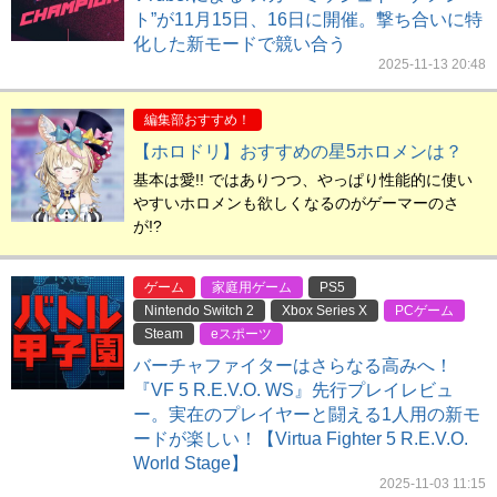
ト”が11月15日、16日に開催。撃ち合いに特
化した新モードで競い合う
2025-11-13 20:48
編集部おすすめ！
【ホロドリ】おすすめの星5ホロメンは？
基本は愛!! ではありつつ、やっぱり性能的に使い
やすいホロメンも欲しくなるのがゲーマーのさ
が!?
ゲーム
家庭用ゲーム
PS5
Nintendo Switch 2
Xbox Series X
PCゲーム
Steam
eスポーツ
バーチャファイターはさらなる高みへ！
『VF 5 R.E.V.O. WS』先行プレイレビュ
ー。実在のプレイヤーと闘える1人用の新モ
ードが楽しい！【Virtua Fighter 5 R.E.V.O.
World Stage】
2025-11-03 11:15