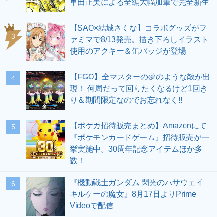
車田正美による全編大幅加筆で完全新生
【SAO×結城さくな】コラボグッズがフ
3
ァミマで8/13発売。描き下ろしイラスト
使用のアクキー＆缶バッジが登場
【FGO】全マスターの夢のような敵が出
4
現！ 何周だって回りたくなるけど1回き
り＆期間限定なのでお忘れなく!!
【ポケカ招待販売まとめ】Amazonにて
5
『ポケモンカードゲーム』招待販売が一
挙実施中。30周年記念アイテムほか多
数！
『機動戦士ガンダム 閃光のハサウェイ
6
キルケーの魔女』8月17日よりPrime
Videoで配信