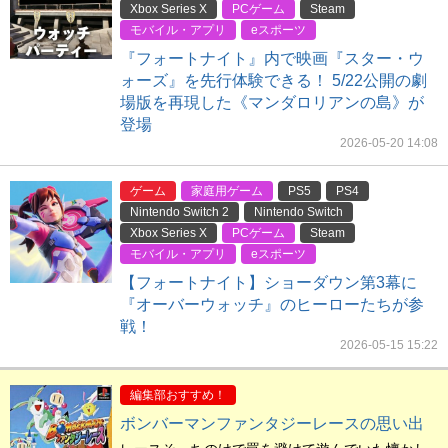
Xbox Series X
PCゲーム
Steam
モバイル・アプリ
eスポーツ
『フォートナイト』内で映画『スター・ウ
ォーズ』を先行体験できる！ 5/22公開の劇
場版を再現した《マンダロリアンの島》が
登場
2026-05-20 14:08
ゲーム
家庭用ゲーム
PS5
PS4
Nintendo Switch 2
Nintendo Switch
Xbox Series X
PCゲーム
Steam
モバイル・アプリ
eスポーツ
【フォートナイト】ショーダウン第3幕に
『オーバーウォッチ』のヒーローたちが参
戦！
2026-05-15 15:22
編集部おすすめ！
ボンバーマンファンタジーレースの思い出