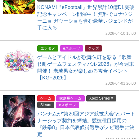
KONAMI『eFootball』世界累計10億DL突破
記念キャンペーン開催中！ 無料でロナウジ
ーニョ ガウーショを含む豪華レジェンドが
手に入る
2026-04-10 15:00
エンタメ
eスポーツ
グッズ
ゲームとアイドルが歌舞伎町を彩る『歌舞
伎町ゲームフェスティバル 2026』が今週末
開催！ 老若男女が楽しめる複合イベント
【KGF2026】
2026-04-01 20:00
ゲーム
家庭用ゲーム
Xbox Series X
Steam
eスポーツ
バンナムが“第20回アジア競技大会”とパート
ナーシップ契約を締結。競技種目採用の
『鉄拳8』日本代表候補選手がノビ選手に決
定