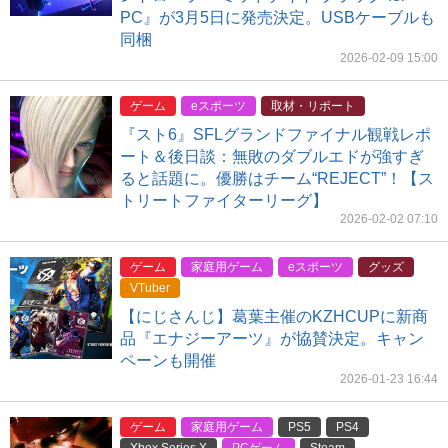
PC』が3月5日に発売決定。USBケーブルも
同梱
2026-02-09 15:00
ゲーム
eスポーツ
取材・リポート
『スト6』SFLグランドファイナル観戦レポ
ート＆後日談：無敗のダブルエドが強すぎ
ると話題に。優勝はチーム“REJECT”！【ス
トリートファイターリーグ】
2026-02-02 07:10
ゲーム
家庭用ゲーム
eスポーツ
グッズ
VTuber
【にじさんじ】葛葉主催のKZHCUPに新商
品『エナジーアーツ』が協賛決定。キャン
ペーンも開催
2026-01-23 16:44
ゲーム
家庭用ゲーム
PS5
PS4