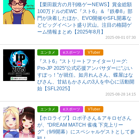
【栗田親方の月刊格ゲーNEWS】賞金総額
100万ドルのEWC『スト6』＆『鉄拳8』部
門が決着したほか、EVO開催やSFL開幕な
どビッグイベント盛り沢山。注目の格闘ゲ
ーム情報まとめ【2025年8月】
2025-09-01 07:30
エンタメ
eスポーツ
VTuber
『スト6』“ストリートファイターリーグ:
Pro-JP 2025”公式応援アンバサダーに“ぶい
すぽっ！”が就任。如月れんさん、蝶屋はな
びさん、甘結もかさんの3人を中心に活動開
始【SFL2025】
2025-08-28 14:15
エンタメ
eスポーツ
VTuber
【ホロライブ】ロボ子さん＆アキロゼさん
が、“DREAM MATCH 雀魂 下克上リー
グ”（9/9開幕）にスペシャルゲストとして参
戦！