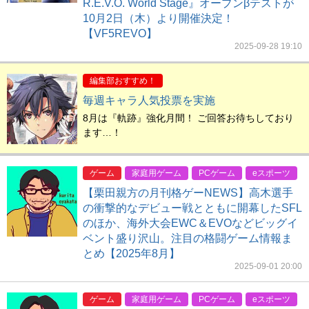
R.E.V.O. World Stage』オープンβテストが
10月2日（木）より開催決定！
【VF5REVO】
2025-09-28 19:10
編集部おすすめ！
毎週キャラ人気投票を実施
8月は『軌跡』強化月間！ ご回答お待ちしており
ます…！
ゲーム
家庭用ゲーム
PCゲーム
eスポーツ
【栗田親方の月刊格ゲーNEWS】高木選手
の衝撃的なデビュー戦とともに開幕したSFL
のほか、海外大会EWC＆EVOなどビッグイ
ベント盛り沢山。注目の格闘ゲーム情報ま
とめ【2025年8月】
2025-09-01 20:00
ゲーム
家庭用ゲーム
PCゲーム
eスポーツ