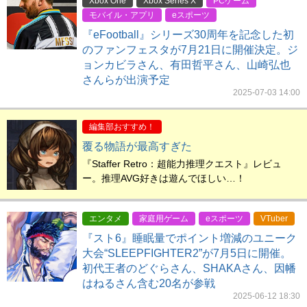
Xbox One
Xbox Series X
PCゲーム
モバイル・アプリ
eスポーツ
『eFootball』シリーズ30周年を記念した初
のファンフェスタが7月21日に開催決定。ジ
ョンカビラさん、有田哲平さん、山崎弘也
さんらが出演予定
2025-07-03 14:00
編集部おすすめ！
覆る物語が最高すぎた
『Staffer Retro：超能力推理クエスト』レビュ
ー。推理AVG好きは遊んでほしい…！
エンタメ
家庭用ゲーム
eスポーツ
VTuber
『スト6』睡眠量でポイント増減のユニーク
大会“SLEEPFIGHTER2”が7月5日に開催。
初代王者のどぐらさん、SHAKAさん、因幡
はねるさん含む20名が参戦
2025-06-12 18:30