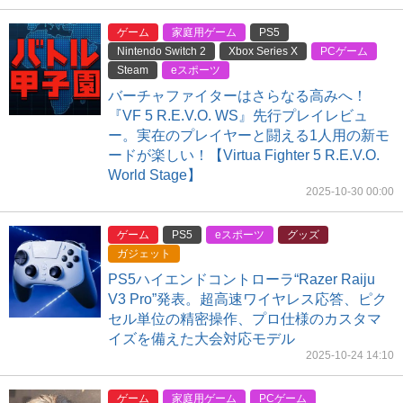
ゲーム
家庭用ゲーム
PS5
Nintendo Switch 2
Xbox Series X
PCゲーム
Steam
eスポーツ
バーチャファイターはさらなる高みへ！
『VF 5 R.E.V.O. WS』先行プレイレビュ
ー。実在のプレイヤーと闘える1人用の新モ
ードが楽しい！【Virtua Fighter 5 R.E.V.O.
World Stage】
2025-10-30 00:00
ゲーム
PS5
eスポーツ
グッズ
ガジェット
PS5ハイエンドコントローラ“Razer Raiju
V3 Pro”発表。超高速ワイヤレス応答、ピク
セル単位の精密操作、プロ仕様のカスタマ
イズを備えた大会対応モデル
2025-10-24 14:10
ゲーム
家庭用ゲーム
PCゲーム