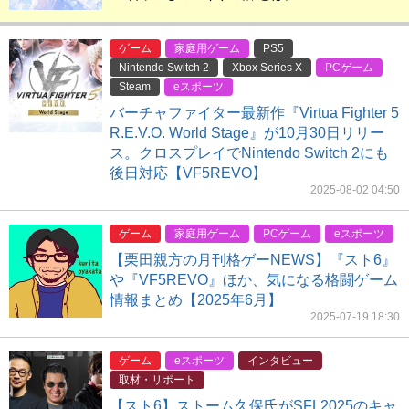
ゲーム
家庭用ゲーム
PS5
Nintendo Switch 2
Xbox Series X
PCゲーム
Steam
eスポーツ
バーチャファイター最新作『Virtua Fighter 5
R.E.V.O. World Stage』が10月30日リリー
ス。クロスプレイでNintendo Switch 2にも
後日対応【VF5REVO】
2025-08-02 04:50
ゲーム
家庭用ゲーム
PCゲーム
eスポーツ
【栗田親方の月刊格ゲーNEWS】『スト6』
や『VF5REVO』ほか、気になる格闘ゲーム
情報まとめ【2025年6月】
2025-07-19 18:30
ゲーム
eスポーツ
インタビュー
取材・リポート
【スト6】ストーム久保氏がSFL2025のキャ