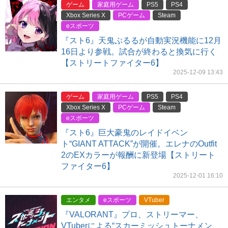
ゲーム
家庭用ゲーム
PS5
PS4
Xbox Series X
PCゲーム
Steam
eスポーツ
『スト6』天鬼ぷるるが自動実況機能に12月
16日より参戦。試合が終わると換気に行く
【ストリートファイター6】
2025-12-09 13:43
ゲーム
家庭用ゲーム
PS5
PS4
Xbox Series X
PCゲーム
Steam
eスポーツ
『スト6』巨大豪鬼のレイドイベン
ト“GIANT ATTACK”が開催。エレナのOutfit
2のEXカラーが報酬に新登場【ストリート
ファイター6】
2025-12-01 16:10
エンタメ
eスポーツ
VTuber
『VALORANT』プロ、ストリーマー、
VTuberによる“スカーミッシュトーナメン