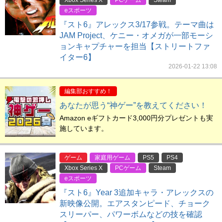
Xbox Series X
PCゲーム
Steam
eスポーツ
『スト6』アレックス3/17参戦。テーマ曲は
JAM Project、ケニー・オメガが一部モーシ
ョンキャプチャーを担当【ストリートファ
イター6】
2026-01-22 13:08
編集部おすすめ！
あなたが思う“神ゲー”を教えてください！
Amazon eギフトカード3,000円分プレゼントも実
施しています。
ゲーム
家庭用ゲーム
PS5
PS4
Xbox Series X
PCゲーム
Steam
eスポーツ
『スト6』Year 3追加キャラ・アレックスの
新映像公開。エアスタンピード、チョーク
スリーパー、パワーボムなどの技を確認