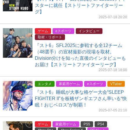
スターに就任【ストリートファイターリー
グ】
2025-07-18 20:20
ゲーム
eスポーツ
インタビュー
取材・リポート
『スト6』SFL2025に参戦する全12チーム
（48選手）の宣材撮影の現場を取材。
Division分けを知った直後のインタビューも
お届け【ストリートファイターリーグ】
2025-07-18 18:00
エンタメ
家庭用ゲーム
eスポーツ
VTuber
『スト6』睡眠が大事な格ゲー大会“SLEEP
FIGHTER II”を板橋ザンギエフさん率いる“快
眠！おじベロス”が制覇！
2025-07-05 21:10
ゲーム
家庭用ゲーム
PS5
PS4