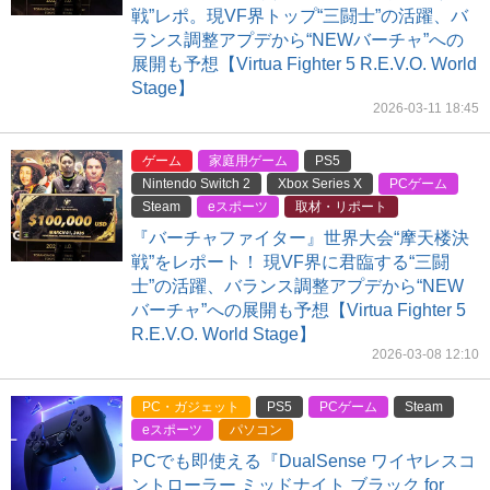
戦”レポ。現VF界トップ“三闘士”の活躍、バ
ランス調整アプデから“NEWバーチャ”への
展開も予想【Virtua Fighter 5 R.E.V.O. World
Stage】
2026-03-11 18:45
ゲーム
家庭用ゲーム
PS5
Nintendo Switch 2
Xbox Series X
PCゲーム
Steam
eスポーツ
取材・リポート
『バーチャファイター』世界大会“摩天楼決
戦”をレポート！ 現VF界に君臨する“三闘
士”の活躍、バランス調整アプデから“NEW
バーチャ”への展開も予想【Virtua Fighter 5
R.E.V.O. World Stage】
2026-03-08 12:10
PC・ガジェット
PS5
PCゲーム
Steam
eスポーツ
パソコン
PCでも即使える『DualSense ワイヤレスコ
ントローラー ミッドナイト ブラック for