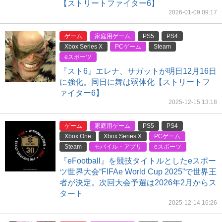
【ストリートファイター6】
2026-01-09 09:17
ゲーム
家庭用ゲーム
PS5
PS4
Xbox Series X
PCゲーム
Steam
eスポーツ
『スト6』エレナ、サガットが明日12月16日
に強化。同日に舞は弱体化【ストリートフ
ァイター6】
2025-12-15 13:18
ゲーム
家庭用ゲーム
PS5
PS4
Xbox One
Xbox Series X
PCゲーム
Steam
モバイル・アプリ
eスポーツ
『eFootball』を競技タイトルとしたeスポー
ツ世界大会“FIFAe World Cup 2025”で世界王
者が決定。次回大会予選は2026年2月からス
タート
2025-12-14 16:26