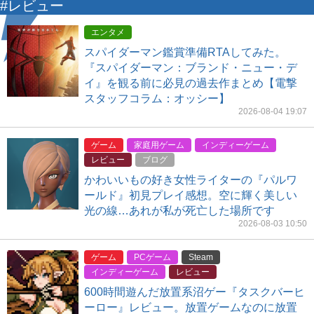
#レビュー
エンタメ
スパイダーマン鑑賞準備RTAしてみた。
『スパイダーマン：ブランド・ニュー・デ
イ』を観る前に必見の過去作まとめ【電撃
スタッフコラム：オッシー】
2026-08-04 19:07
ゲーム
家庭用ゲーム
インディーゲーム
レビュー
ブログ
かわいいもの好き女性ライターの『パルワ
ールド』初見プレイ感想。空に輝く美しい
光の線…あれが私が死亡した場所です
2026-08-03 10:50
ゲーム
PCゲーム
Steam
インディーゲーム
レビュー
600時間遊んだ放置系沼ゲー『タスクバーヒ
ーロー』レビュー。放置ゲームなのに放置