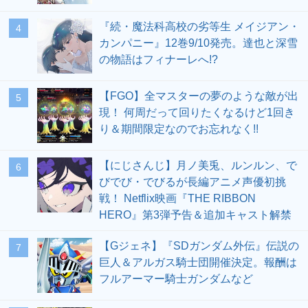
『続・魔法科高校の劣等生 メイジアン・
4
カンパニー』12巻9/10発売。達也と深雪
の物語はフィナーレへ!?
【FGO】全マスターの夢のような敵が出
5
現！ 何周だって回りたくなるけど1回き
り＆期間限定なのでお忘れなく!!
【にじさんじ】月ノ美兎、ルンルン、で
6
びでび・でびるが長編アニメ声優初挑
戦！ Netflix映画『THE RIBBON
HERO』第3弾予告＆追加キャスト解禁
【Gジェネ】『SDガンダム外伝』伝説の
7
巨人＆アルガス騎士団開催決定。報酬は
フルアーマー騎士ガンダムなど