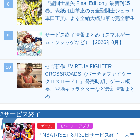
『聖闘士星矢 Final Edition』最新刊15
8
巻。表紙は山羊座の黄金聖闘士シュラ！
車田正美による全編大幅加筆で完全新生
サービス終了情報まとめ（スマホゲー
9
ム・ソシャゲなど）【2026年8月】
セガ新作『VIRTUA FIGHTER
10
CROSSROADS（バーチャファイター
クロスロード）』発売時期、ゲーム概
要、登場キャラクターなど最新情報まと
め
#サービス終了
ゲーム
モバイル・アプリ
『NBA RISE』8月31日サービス終了。大型