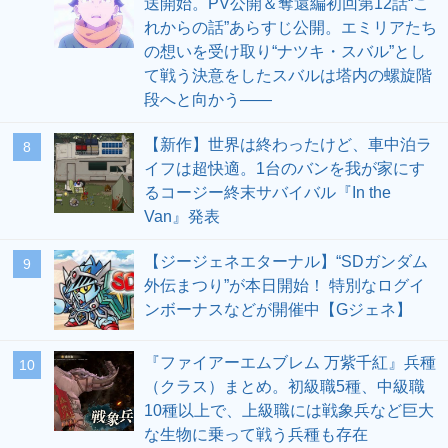
送開始。PV公開＆奪還編初回第12話“こ
れからの話”あらすじ公開。エミリアたち
の想いを受け取り“ナツキ・スバル”とし
て戦う決意をしたスバルは塔内の螺旋階
段へと向かう――
【新作】世界は終わったけど、車中泊ラ
8
イフは超快適。1台のバンを我が家にす
るコージー終末サバイバル『In the
Van』発表
【ジージェネエターナル】“SDガンダム
9
外伝まつり”が本日開始！ 特別なログイ
ンボーナスなどが開催中【Gジェネ】
『ファイアーエムブレム 万紫千紅』兵種
10
（クラス）まとめ。初級職5種、中級職
10種以上で、上級職には戦象兵など巨大
な生物に乗って戦う兵種も存在