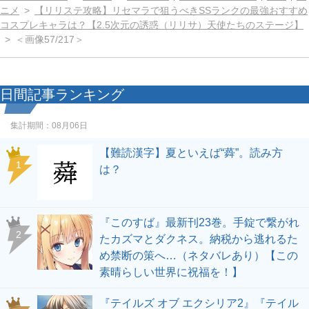
ニメ
【リリステ攻略】リセマラで狙うべきSSランクの最強おすすめ
コスプレキャラは？【2.5次元の誘惑（リリサ）天使たちのステージ】
＜画像57/217＞
日間記事ランキング
集計期間：
08月06日
【難読漢字】夏といえば“蕣”。読み方
1
は？
『このすば』最新刊23巻。手錠で繋がれ
2
たカズマとダクネス。納税から逃れるた
め禁断の策へ…（ネタバレあり）【この
素晴らしい世界に祝福を！】
『テイルズ オブ エクシリア2』『テイル