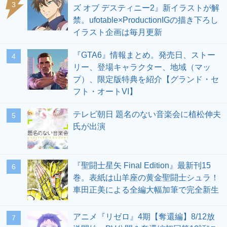
3
ズ オブ デスティニー2』新イラストが解
禁。ufotable×ProductionIGの描き下ろし
イラスト企画は毎月更新
『GTA6』情報まとめ。発売日、ストー
4
リー、登場キャラクター、地域（マッ
プ）、限定版特典を紹介【グランド・セ
フト・オートVI】
テレビ朝日 題名のない音楽会に植松伸夫
5
氏が出演
『聖闘士星矢 Final Edition』最新刊15
6
巻。表紙は山羊座の黄金聖闘士シュラ！
車田正美による全編大幅加筆で完全新生
アニメ『リゼロ』4期【奪還編】8/12放
7