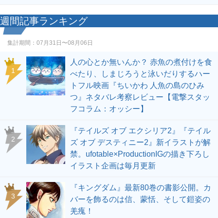
週間記事ランキング
集計期間：
07月31日〜08月06日
人の心とか無いんか？ 赤魚の煮付けを食
1
べたり、しまじろうと泳いだりするハー
トフル映画『ちいかわ 人魚の島のひみ
つ』ネタバレ考察レビュー【電撃スタッ
フコラム：オッシー】
『テイルズ オブ エクシリア2』『テイル
2
ズ オブ デスティニー2』新イラストが解
禁。ufotable×ProductionIGの描き下ろし
イラスト企画は毎月更新
『キングダム』最新80巻の書影公開。カ
3
バーを飾るのは信、蒙恬、そして鎧姿の
羌瘣！