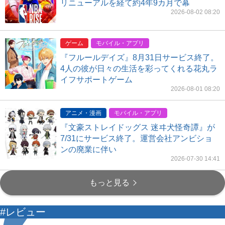
リニューアルを経て約4年9カ月で幕
2026-08-02 08:20
ゲーム
モバイル・アプリ
『フルールデイズ』8月31日サービス終了。
4人の彼が日々の生活を彩ってくれる花丸ラ
イフサポートゲーム
2026-08-01 08:20
アニメ・漫画
モバイル・アプリ
『文豪ストレイドッグス 迷ヰ犬怪奇譚』が
7/31にサービス終了。運営会社アンビショ
ンの廃業に伴い
2026-07-30 14:41
もっと見る
#レビュー