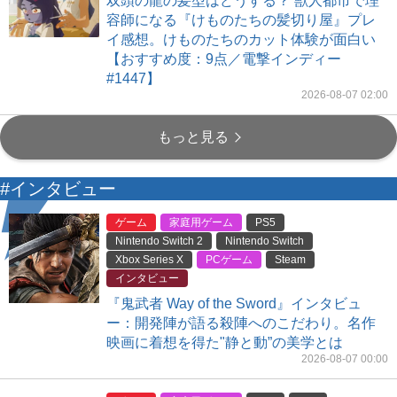
双頭の龍の髪型はどうする？ 獣人都市で理
容師になる『けものたちの髪切り屋』プレ
イ感想。けものたちのカット体験が面白い
【おすすめ度：9点／電撃インディー
#1447】
2026-08-07 02:00
もっと見る
#インタビュー
ゲーム
家庭用ゲーム
PS5
Nintendo Switch 2
Nintendo Switch
Xbox Series X
PCゲーム
Steam
インタビュー
『鬼武者 Way of the Sword』インタビュ
ー：開発陣が語る殺陣へのこだわり。名作
映画に着想を得た"静と動”の美学とは
2026-08-07 00:00