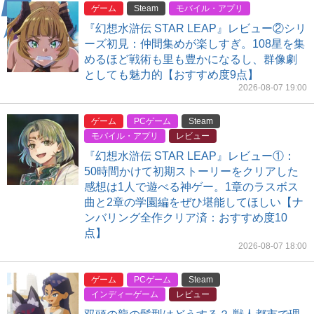
ゲーム
Steam
モバイル・アプリ
『幻想水滸伝 STAR LEAP』レビュー②シリ
ーズ初見：仲間集めが楽しすぎ。108星を集
めるほど戦術も里も豊かになるし、群像劇
としても魅力的【おすすめ度9点】
2026-08-07 19:00
ゲーム
PCゲーム
Steam
モバイル・アプリ
レビュー
『幻想水滸伝 STAR LEAP』レビュー①：
50時間かけて初期ストーリーをクリアした
感想は1人で遊べる神ゲー。1章のラスボス
曲と2章の学園編をぜひ堪能してほしい【ナ
ンバリング全作クリア済：おすすめ度10
点】
2026-08-07 18:00
ゲーム
PCゲーム
Steam
インディーゲーム
レビュー