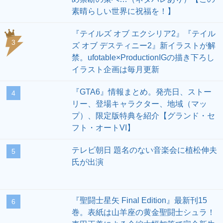
『GTA6』情報まとめ。発売日、ストー
4
リー、登場キャラクター、地域（マッ
プ）、限定版特典を紹介【グランド・セ
フト・オートVI】
テレビ朝日 題名のない音楽会に植松伸夫
5
氏が出演
『聖闘士星矢 Final Edition』最新刊15
6
巻。表紙は山羊座の黄金聖闘士シュラ！
車田正美による全編大幅加筆で完全新生
アニメ『リゼロ』4期【奪還編】8/12放
7
送開始。PV公開＆奪還編初回第12話“こ
れからの話”あらすじ公開。エミリアたち
の想いを受け取り“ナツキ・スバル”とし
て戦う決意をしたスバルは塔内の螺旋階