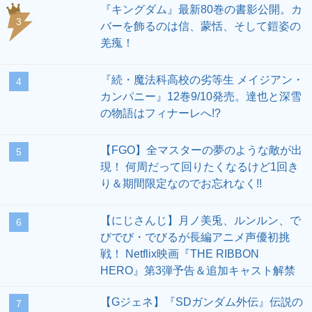
【FGO】全マスターの夢のような敵が出
5
現！ 何周だって回りたくなるけど1回き
り＆期間限定なのでお忘れなく!!
【にじさんじ】月ノ美兎、ルンルン、で
6
びでび・でびるが長編アニメ声優初挑
戦！ Netflix映画『THE RIBBON
HERO』第3弾予告＆追加キャスト解禁
【Gジェネ】『SDガンダム外伝』伝説の
7
巨人＆アルガス騎士団開催決定。報酬は
フルアーマー騎士ガンダムなど
『聖闘士星矢 Final Edition』最新刊15
8
巻。表紙は山羊座の黄金聖闘士シュラ！
車田正美による全編大幅加筆で完全新生