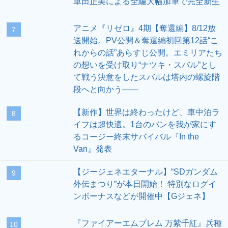
段へと向かう――
【新作】世界は終わったけど、車中泊ラ
8
イフは超快適。1台のバンを我が家にす
るコージー終末サバイバル『In the
Van』発表
【ジージェネエターナル】“SDガンダム
9
外伝まつり”が本日開始！ 特別なログイ
ンボーナスなどが開催中【Gジェネ】
『ファイアーエムブレム 万紫千紅』兵種
10
（クラス）まとめ。初級職5種、中級職
10種以上で、上級職には戦象兵など巨大
な生物に乗って戦う兵種も存在
週間記事ランキング
集計期間：
07月31日〜08月06日