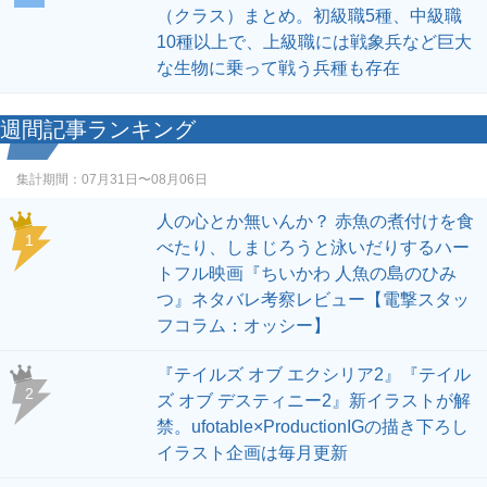
人の心とか無いんか？ 赤魚の煮付けを食
1
べたり、しまじろうと泳いだりするハー
トフル映画『ちいかわ 人魚の島のひみ
つ』ネタバレ考察レビュー【電撃スタッ
フコラム：オッシー】
『テイルズ オブ エクシリア2』『テイル
2
ズ オブ デスティニー2』新イラストが解
禁。ufotable×ProductionIGの描き下ろし
イラスト企画は毎月更新
『キングダム』最新80巻の書影公開。カ
3
バーを飾るのは信、蒙恬、そして鎧姿の
羌瘣！
『続・魔法科高校の劣等生 メイジアン・
4
カンパニー』12巻9/10発売。達也と深雪
の物語はフィナーレへ!?