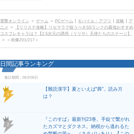
日間記事ランキング
集計期間：
08月06日
【難読漢字】夏といえば“蕣”。読み方
1
は？
『このすば』最新刊23巻。手錠で繋がれ
2
たカズマとダクネス。納税から逃れるた
め禁断の策へ…（ネタバレあり）【この
素晴らしい世界に祝福を！】
『テイルズ オブ エクシリア2』『テイル
3
ズ オブ デスティニー2』新イラストが解
禁。ufotable×ProductionIGの描き下ろし
イラスト企画は毎月更新