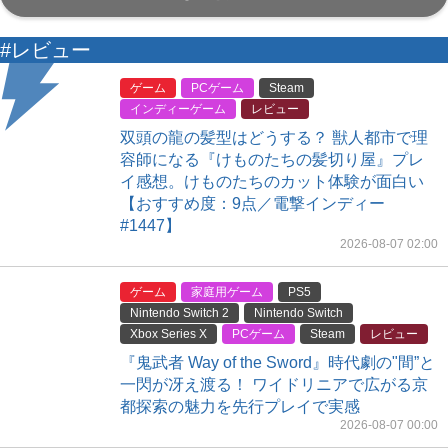
イ感想。けものたちのカット体験が面白い
【おすすめ度：9点／電撃インディー
#1447】
2026-08-07 02:00
ゲーム
家庭用ゲーム
PS5
Nintendo Switch 2
Nintendo Switch
Xbox Series X
PCゲーム
Steam
レビュー
『鬼武者 Way of the Sword』時代劇の"間”と
一閃が冴え渡る！ ワイドリニアで広がる京
都探索の魅力を先行プレイで実感
2026-08-07 00:00
エンタメ
100％有機～♪（糸）それにしてもこのオッ
サン（パニッシャー）、ノリノリである。
『スパイダーマン：ブランド・ニュー・デ
イ』ネタバレ考察レビュー【電撃スタッフ
コラム：オッシー】
2026-08-06 20:00