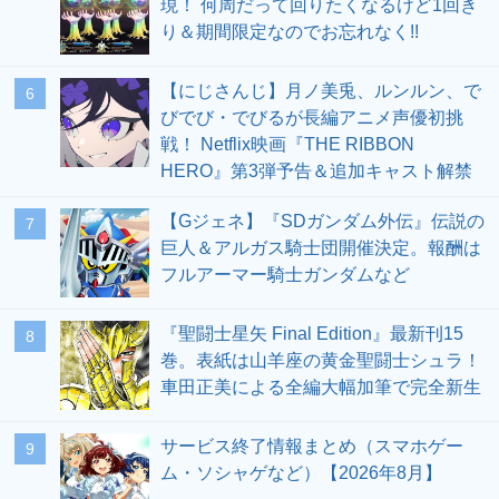
現！ 何周だって回りたくなるけど1回き
り＆期間限定なのでお忘れなく!!
【にじさんじ】月ノ美兎、ルンルン、で
6
びでび・でびるが長編アニメ声優初挑
戦！ Netflix映画『THE RIBBON
HERO』第3弾予告＆追加キャスト解禁
【Gジェネ】『SDガンダム外伝』伝説の
7
巨人＆アルガス騎士団開催決定。報酬は
フルアーマー騎士ガンダムなど
『聖闘士星矢 Final Edition』最新刊15
8
巻。表紙は山羊座の黄金聖闘士シュラ！
車田正美による全編大幅加筆で完全新生
サービス終了情報まとめ（スマホゲー
9
ム・ソシャゲなど）【2026年8月】