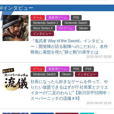
#インタビュー
ゲーム
家庭用ゲーム
PS5
Nintendo Switch 2
Nintendo Switch
Xbox Series X
PCゲーム
Steam
インタビュー
『鬼武者 Way of the Sword』インタビュ
ー：開発陣が語る殺陣へのこだわり。名作
映画に着想を得た"静と動”の美学とは
2026-08-07 00:00
ゲーム
家庭用ゲーム
PS5
PS4
Nintendo Switch
Steam
インタビュー
社長になったら好きなゲームを作って、や
りたい放題できるはずが!? 社長業とクリエ
イターの“二足のわらじ”【新川宗平53周年：
スーパーニッチの流儀＃8】
2026-08-05 10:50