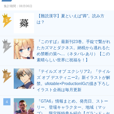
集計期間：
08月06日
【難読漢字】夏といえば“蕣”。読み方
1
は？
『このすば』最新刊23巻。手錠で繋がれ
2
たカズマとダクネス。納税から逃れるた
め禁断の策へ…（ネタバレあり）【この
素晴らしい世界に祝福を！】
『テイルズ オブ エクシリア2』『テイル
3
ズ オブ デスティニー2』新イラストが解
禁。ufotable×ProductionIGの描き下ろし
イラスト企画は毎月更新
『GTA6』情報まとめ。発売日、ストー
4
リー、登場キャラクター、地域（マッ
プ）、限定版特典を紹介【グランド・セ