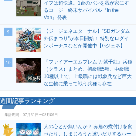
イフは超快適。1台のバンを我が家にす
るコージー終末サバイバル『In the
Van』発表
【ジージェネエターナル】“SDガンダム
9
外伝まつり”が本日開始！ 特別なログイ
ンボーナスなどが開催中【Gジェネ】
『ファイアーエムブレム 万紫千紅』兵種
10
（クラス）まとめ。初級職5種、中級職
10種以上で、上級職には戦象兵など巨大
な生物に乗って戦う兵種も存在
週間記事ランキング
集計期間：
07月31日〜08月06日
人の心とか無いんか？ 赤魚の煮付けを食
1
べたり、しまじろうと泳いだりするハー