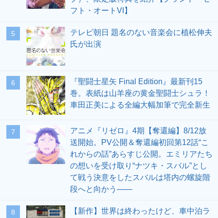
フト・オートVI】
テレビ朝日 題名のない音楽会に植松伸夫
5
氏が出演
『聖闘士星矢 Final Edition』最新刊15
6
巻。表紙は山羊座の黄金聖闘士シュラ！
車田正美による全編大幅加筆で完全新生
アニメ『リゼロ』4期【奪還編】8/12放
7
送開始。PV公開＆奪還編初回第12話“こ
れからの話”あらすじ公開。エミリアたち
の想いを受け取り“ナツキ・スバル”とし
て戦う決意をしたスバルは塔内の螺旋階
段へと向かう――
【新作】世界は終わったけど、車中泊ラ
8