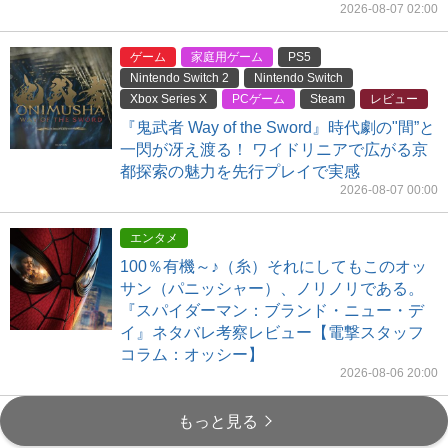
2026-08-07 02:00
ゲーム
家庭用ゲーム
PS5
Nintendo Switch 2
Nintendo Switch
Xbox Series X
PCゲーム
Steam
レビュー
『鬼武者 Way of the Sword』時代劇の"間”と
一閃が冴え渡る！ ワイドリニアで広がる京
都探索の魅力を先行プレイで実感
2026-08-07 00:00
エンタメ
100％有機～♪（糸）それにしてもこのオッ
サン（パニッシャー）、ノリノリである。
『スパイダーマン：ブランド・ニュー・デ
イ』ネタバレ考察レビュー【電撃スタッフ
コラム：オッシー】
2026-08-06 20:00
もっと見る