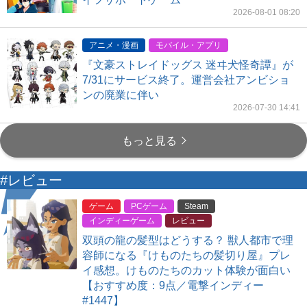
2026-08-01 08:20
アニメ・漫画
モバイル・アプリ
『文豪ストレイドッグス 迷ヰ犬怪奇譚』が
7/31にサービス終了。運営会社アンビショ
ンの廃業に伴い
2026-07-30 14:41
もっと見る
#レビュー
ゲーム
PCゲーム
Steam
インディーゲーム
レビュー
双頭の龍の髪型はどうする？ 獣人都市で理
容師になる『けものたちの髪切り屋』プレ
イ感想。けものたちのカット体験が面白い
【おすすめ度：9点／電撃インディー
#1447】