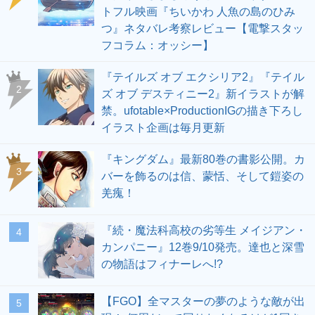
トフル映画『ちいかわ 人魚の島のひみ
つ』ネタバレ考察レビュー【電撃スタッ
フコラム：オッシー】
『テイルズ オブ エクシリア2』『テイル
2
ズ オブ デスティニー2』新イラストが解
禁。ufotable×ProductionIGの描き下ろし
イラスト企画は毎月更新
『キングダム』最新80巻の書影公開。カ
3
バーを飾るのは信、蒙恬、そして鎧姿の
羌瘣！
『続・魔法科高校の劣等生 メイジアン・
4
カンパニー』12巻9/10発売。達也と深雪
の物語はフィナーレへ!?
【FGO】全マスターの夢のような敵が出
5