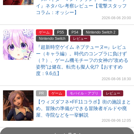
イ』ネタバレ考察レビュー【電撃スタッフ
コラム：オッシー】
2026-08-06 20:00
ゲーム
PS5
PS4
Nintendo Switch 2
Nintendo Switch
レビュー
『超新時空ゲイム ネプテューヌ∞』レビュ
ー（キャラ編）。時代のコンプラに負けず
（？）、ゲーム機モチーフの女神の“攻める
姿勢”は健在。転売も擬人化!?【おすすめ
度：9.6点】
2026-08-06 18:30
PR
ゲーム
モバイル・アプリ
レビュー
【ウィズダフネ×FF11コラボ】街の施設まと
め。冒険の準備ができる冒険者ギルドや廃
屋、寺院などを一挙解説
2026-08-06 12:05