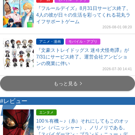
『フルールデイズ』8月31日サービス終了。
4人の彼が日々の生活を彩ってくれる花丸ラ
イフサポートゲーム
2026-08-01 08:20
アニメ・漫画
モバイル・アプリ
『文豪ストレイドッグス 迷ヰ犬怪奇譚』が
7/31にサービス終了。運営会社アンビショ
ンの廃業に伴い
2026-07-30 14:41
もっと見る
#レビュー
エンタメ
100％有機～♪（糸）それにしてもこのオッ
サン（パニッシャー）、ノリノリである。
『スパイダーマン：ブランド・ニュー・デ