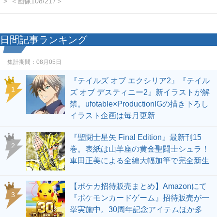
＜画像108/217＞
日間記事ランキング
集計期間：
08月05日
『テイルズ オブ エクシリア2』『テイル
1
ズ オブ デスティニー2』新イラストが解
禁。ufotable×ProductionIGの描き下ろし
イラスト企画は毎月更新
『聖闘士星矢 Final Edition』最新刊15
2
巻。表紙は山羊座の黄金聖闘士シュラ！
車田正美による全編大幅加筆で完全新生
【ポケカ招待販売まとめ】Amazonにて
3
『ポケモンカードゲーム』招待販売が一
挙実施中。30周年記念アイテムほか多