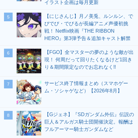
イラスト企画は毎月更新
【にじさんじ】月ノ美兎、ルンルン、で
5
びでび・でびるが長編アニメ声優初挑
戦！ Netflix映画『THE RIBBON
HERO』第3弾予告＆追加キャスト解禁
【FGO】全マスターの夢のような敵が出
6
現！ 何周だって回りたくなるけど1回き
り＆期間限定なのでお忘れなく!!
サービス終了情報まとめ（スマホゲー
7
ム・ソシャゲなど）【2026年8月】
【Gジェネ】『SDガンダム外伝』伝説の
8
巨人＆アルガス騎士団開催決定。報酬は
フルアーマー騎士ガンダムなど