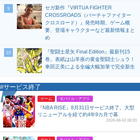
セガ新作『VIRTUA FIGHTER
9
CROSSROADS（バーチャファイター
クロスロード）』発売時期、ゲーム概
要、登場キャラクターなど最新情報まと
め
『聖闘士星矢 Final Edition』最新刊15
10
巻。表紙は山羊座の黄金聖闘士シュラ！
車田正美による全編大幅加筆で完全新生
#サービス終了
ゲーム
モバイル・アプリ
『NBA RISE』8月31日サービス終了。大型
リニューアルを経て約4年9カ月で幕
2026-08-02 08:20
ゲーム
モバイル・アプリ