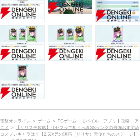
電撃オンライン
ゲーム
PCゲーム
モバイル・アプリ
攻略
ア
ニメ
【リリステ攻略】リセマラで狙うべきSSランクの最強おすすめ
コスプレキャラは？【2.5次元の誘惑（リリサ）天使たちのステージ】