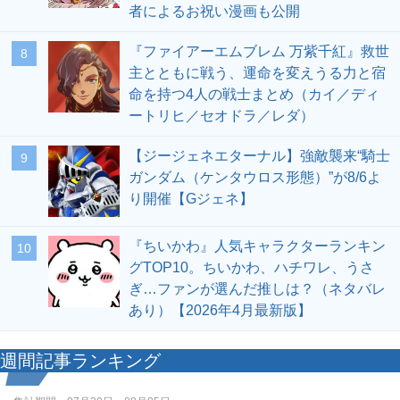
者によるお祝い漫画も公開
『ファイアーエムブレム 万紫千紅』救世
8
主とともに戦う、運命を変えうる力と宿
命を持つ4人の戦士まとめ（カイ／ディ
ートリヒ／セオドラ／レダ）
【ジージェネエターナル】強敵襲来“騎士
9
ガンダム（ケンタウロス形態）”が8/6よ
り開催【Gジェネ】
『ちいかわ』人気キャラクターランキン
10
グTOP10。ちいかわ、ハチワレ、うさ
ぎ…ファンが選んだ推しは？（ネタバレ
あり）【2026年4月最新版】
週間記事ランキング