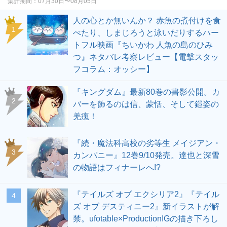
集計期間：
07月30日〜08月05日
人の心とか無いんか？ 赤魚の煮付けを食
1
べたり、しまじろうと泳いだりするハー
トフル映画『ちいかわ 人魚の島のひみ
つ』ネタバレ考察レビュー【電撃スタッ
フコラム：オッシー】
『キングダム』最新80巻の書影公開。カ
2
バーを飾るのは信、蒙恬、そして鎧姿の
羌瘣！
『続・魔法科高校の劣等生 メイジアン・
3
カンパニー』12巻9/10発売。達也と深雪
の物語はフィナーレへ!?
『テイルズ オブ エクシリア2』『テイル
4
ズ オブ デスティニー2』新イラストが解
禁。ufotable×ProductionIGの描き下ろし