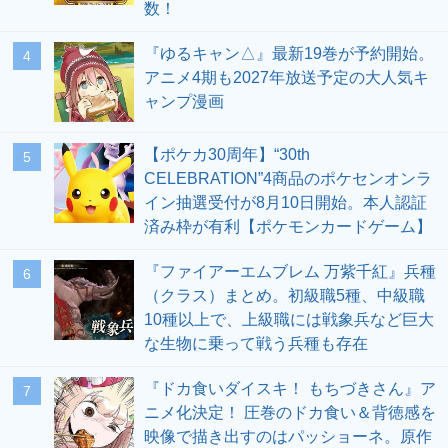
数！
『ゆるキャン△』最新19巻が予約開始。
4
アニメ4期も2027年放送予定の大人気キ
ャンプ漫画
【ポケカ30周年】“30th
5
CELEBRATION”4商品のポケセンオンラ
イン抽選受付が8月10日開始。本人認証
済み枠が有利【ポケモンカードゲーム】
『ファイアーエムブレム 万紫千紅』兵種
6
（クラス）まとめ。初級職5種、中級職
10種以上で、上級職には戦象兵など巨大
な生物に乗って戦う兵種も存在
『ドカ食いダイスキ！ もちづきさん』ア
7
ニメ化決定！ 圧巻のドカ食い＆背徳感を
映像で描き出すのはパッショーネ。原作