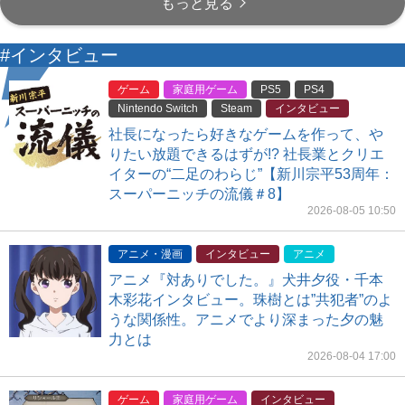
もっと見る
#インタビュー
ゲーム
家庭用ゲーム
PS5
PS4
Nintendo Switch
Steam
インタビュー
社長になったら好きなゲームを作って、や
りたい放題できるはずが!? 社長業とクリエ
イターの“二足のわらじ”【新川宗平53周年：
スーパーニッチの流儀＃8】
2026-08-05 10:50
アニメ・漫画
インタビュー
アニメ
アニメ『対ありでした。』犬井夕役・千本
木彩花インタビュー。珠樹とは”共犯者”のよ
うな関係性。アニメでより深まった夕の魅
力とは
2026-08-04 17:00
ゲーム
家庭用ゲーム
インタビュー