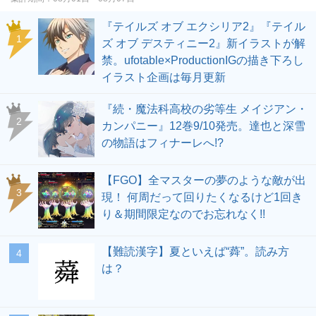
『テイルズ オブ エクシリア2』『テイル
1
ズ オブ デスティニー2』新イラストが解
禁。ufotable×ProductionIGの描き下ろし
イラスト企画は毎月更新
『続・魔法科高校の劣等生 メイジアン・
2
カンパニー』12巻9/10発売。達也と深雪
の物語はフィナーレへ!?
【FGO】全マスターの夢のような敵が出
3
現！ 何周だって回りたくなるけど1回き
り＆期間限定なのでお忘れなく!!
【難読漢字】夏といえば“蕣”。読み方
4
は？