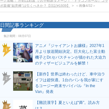
ーク攻略：“かめはめ波”でお手軽超ダメージ！『ドラゴンボール』コラ
ボ装備“如意棒”は引くべきか？【日記#1939】
＜画像4/32＞
日間記事ランキング
集計期間：
08月07日
アニメ『ジャイアントお嬢様』2027年1
1
月より放送開始決定。巨大化した富士動
機子とDr.セバスチャンが描かれた大迫力
のティザービジュアルを解禁！
【新作】世界は終わったけど、車中泊ラ
2
イフは超快適。1台のバンを我が家にす
るコージー終末サバイバル『In the
Van』発表
【難読漢字】夏といえば“蕣”。読み方
3
は？