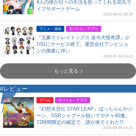
4人の彼が日々の生活を彩ってくれる花丸ラ
イフサポートゲーム
2026-08-01 08:20
アニメ・漫画
モバイル・アプリ
『文豪ストレイドッグス 迷ヰ犬怪奇譚』が
7/31にサービス終了。運営会社アンビショ
ンの廃業に伴い
2026-07-30 14:41
もっと見る
#レビュー
ゲーム
モバイル・アプリ
『幻想水滸伝 STAR LEAP』ぼっちゃんやジ
ーン、SSRシャプール狙いでガチャ40連。
72時間限定の確定で、誰が来てくれた!?
2026-08-08 18:25