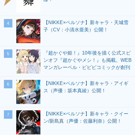
【NIKKE×ペルソナ】新キャラ・天城雪
4
子（CV：小清水亜美）公開！
『超かぐや姫！』10年後を描く公式スピ
5
ンオフ『超かぐやメシ！』も掲載。WEB
マンガレーベル・ビビビコミックが創刊
【NIKKE×ペルソナ】新キャラ・アイギ
6
ス（声優：坂本真綾）公開！
【NIKKE×ペルソナ】新キャラ・クイー
7
ン/新島真（声優：佐藤利奈）公開！