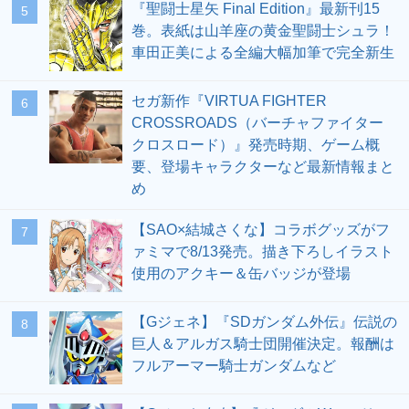
『聖闘士星矢 Final Edition』最新刊15
5
巻。表紙は山羊座の黄金聖闘士シュラ！
車田正美による全編大幅加筆で完全新生
セガ新作『VIRTUA FIGHTER
6
CROSSROADS（バーチャファイター
クロスロード）』発売時期、ゲーム概
要、登場キャラクターなど最新情報まと
め
【SAO×結城さくな】コラボグッズがフ
7
ァミマで8/13発売。描き下ろしイラスト
使用のアクキー＆缶バッジが登場
【Gジェネ】『SDガンダム外伝』伝説の
8
巨人＆アルガス騎士団開催決定。報酬は
フルアーマー騎士ガンダムなど