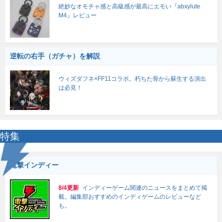
絶妙なオモチャ感と高級感が最高にエモい『abxylute
M4』レビュー
逆転の右手（ガチャ）を解説
ウィズダフネ×FF11コラボ。朽ちた骨から蘇生する演出
は必見！
特集
電撃インディー
8/4更新
インディーゲーム関連のニュースをまとめて掲
載。編集部おすすめのインディゲームのレビューなど
も。