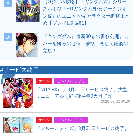
【Gジェネ攻略】『ガンダムW』シリー
9
ズおよび『SDガンダム外伝 ジークジオ
ン編』のユニット/キャラクター調整まと
め【プレイ日記#61】
『キングダム』最新80巻の書影公開。カ
10
バーを飾るのは信、蒙恬、そして鎧姿の
羌瘣！
#サービス終了
ゲーム
モバイル・アプリ
『NBA RISE』8月31日サービス終了。大型
リニューアルを経て約4年9カ月で幕
2026-08-02 08:20
ゲーム
モバイル・アプリ
『フルールデイズ』8月31日サービス終了。