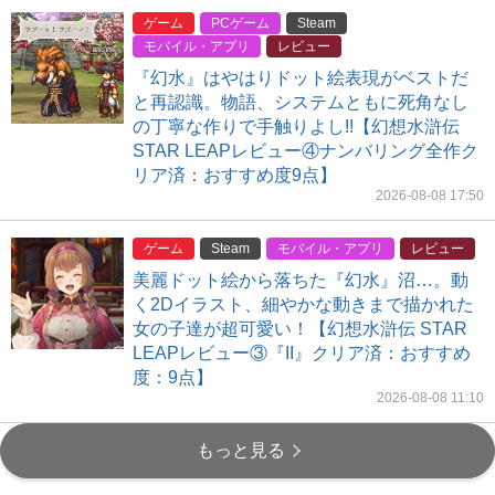
ゲーム
PCゲーム
Steam
モバイル・アプリ
レビュー
『幻水』はやはりドット絵表現がベストだ
と再認識。物語、システムともに死角なし
の丁寧な作りで手触りよし!!【幻想水滸伝
STAR LEAPレビュー④ナンバリング全作ク
リア済：おすすめ度9点】
2026-08-08 17:50
ゲーム
Steam
モバイル・アプリ
レビュー
美麗ドット絵から落ちた『幻水』沼…。動
く2Dイラスト、細やかな動きまで描かれた
女の子達が超可愛い！【幻想水滸伝 STAR
LEAPレビュー③『II』クリア済：おすすめ
度：9点】
2026-08-08 11:10
もっと見る