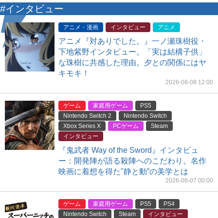
#インタビュー
アニメ・漫画
インタビュー
アニメ
アニメ『対ありでした。』一ノ瀬珠樹役・
下地紫野インタビュー。「実は結構子供」
な珠樹に共感した理由。夕との関係にはヤ
キモキ！
2026-08-08 12:00
ゲーム
家庭用ゲーム
PS5
Nintendo Switch 2
Nintendo Switch
Xbox Series X
PCゲーム
Steam
インタビュー
『鬼武者 Way of the Sword』インタビュ
ー：開発陣が語る殺陣へのこだわり。名作
映画に着想を得た"静と動”の美学とは
2026-08-07 00:00
ゲーム
家庭用ゲーム
PS5
PS4
Nintendo Switch
Steam
インタビュー