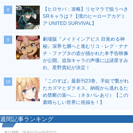
【ヒロサバ：攻略】リセマラで狙うべき
8
SRキャラは？【僕のヒーローアカデミ
ア UNITED SURVIVAL】
劇場版『メイドインアビス 目覚める神
9
秘』深界七層へと進むリコ・レグ・ナナ
チ・ファプタの姿が描かれた本予告映像
が公開。追加キャラの声優には諸星すみ
れ、星野貴紀が決定！
『このすば』最新刊23巻。手錠で繋がれ
10
たカズマとダクネス。納税から逃れるた
め禁断の策へ…（ネタバレあり）【この
素晴らしい世界に祝福を！】
週間記事ランキング
集計期間：
08月01日〜08月07日